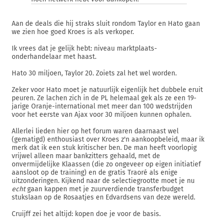
Aan de deals die hij straks sluit rondom Taylor en Hato gaan
we zien hoe goed Kroes is als verkoper.
Ik vrees dat je gelijk hebt: niveau marktplaats-
onderhandelaar met haast.
Hato 30 miljoen, Taylor 20. Zoiets zal het wel worden.
Zeker voor Hato moet je natuurlijk eigenlijk het dubbele eruit
peuren. Ze lachen zich in de PL helemaal gek als ze een 19-
jarige Oranje-international met meer dan 100 wedstrijden
voor het eerste van Ajax voor 30 miljoen kunnen ophalen.
Allerlei lieden hier op het forum waren daarnaast wel
(gematigd) enthousiast over Kroes z'n aankoopbeleid, maar ik
merk dat ik een stuk kritischer ben. De man heeft voorlopig
vrijwel alleen maar bankzitters gehaald, met de
onvermijdelijke Klaassen (die zo ongeveer op eigen initiatief
aansloot op de training) en de gratis Traoré als enige
uitzonderingen. Kijkend naar de selectiegrootte moet je nu
echt
gaan kappen met je zuurverdiende transferbudget
stukslaan op de Rosaatjes en Edvardsens van deze wereld.
Cruijff zei het altijd: kopen doe je voor de basis.