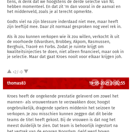
Eens, ik denk dat we hoogstens de derde selectie van NL
hebben momenteel. En dat zit 'm dan vooral in de aanval en
het middenveld, zoals je al terecht opmerkte.
Godts viel na zijn blessure inderdaad niet mee, maar heeft
zijn leeftijd mee. Daar zit normaal gesproken nog veel rek in.
Als ik zou kunnen verkopen wie ik zou willen, verkocht ik uit
de voorhoede Edvardsen, Brobbey, Akpom, Rasmussen,
Berghuis, Traoré en Forbs. Zodat je ruimte krijgt om
kwaliteitsinjecties te doen, niet alleen financieel, maar ook in
je selectie. Maar dat gaat Kroes nooit voor elkaar krijgen joh.
+2/-0
thomas83
19-05-2025 20:02:55
Kroes heeft de ongekende prestatie geleverd om zowel het
mannen- als vrouwenteam te verzwakken door, hoogst
ongebruikelijk, dragende spelers middenin het seizoen te
verkopen. Je zou misschien kunnen zeggen dat dit beide
teams de titel heeft gekost. Bij de vrouwen is dat nog het
meest duidelijk te zien. Dat team is behoorlijk ingestort na
het vertrek van de ervaren Noordam. Geld werd boven