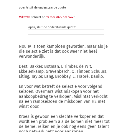
open/sluit de onderstaande quote:
Mike1976
schreef op
19 mei 2025 om 14:45
:
open/sluit de onderstaande quote:
Nou JA is toen kampioen geworden, maar als je
die selectie ziet is dat ook weer niet heel
verwonderlijk.
Dest, Bakker, Botman, J. Timber, de Wit,
Ekkelenkamp, Gravenberch, Q. Timber, Schuurs,
Eiting, Taylor, Lang, Brobbey, L. Traoré, Danilo.
En voor wat betreft de selectie voor volgend
seizoen: Overmars wist miskopen voor het
aankoopbedrag te verkopen. Mislintat verkocht
na een rampseizoen de miskopen van H2 met
winst door.
Kroes is gewoon een slechte verkoper en dat
wordt een probleem als de bomen niet meer tot
de hemel reiken en je ook nog eens geen talent
noch netwerk hebt voor aankopen.