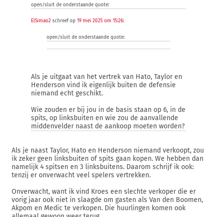
open/sluit de onderstaande quote:
ElSimao2
schreef op
19 mei 2025 om 15:26
:
open/sluit de onderstaande quote:
Als je uitgaat van het vertrek van Hato, Taylor en
Henderson vind ik eigenlijk buiten de defensie
niemand echt geschikt.
Wie zouden er bij jou in de basis staan op 6, in de
spits, op linksbuiten en wie zou de aanvallende
middenvelder naast de aankoop moeten worden?
Als je naast Taylor, Hato en Henderson niemand verkoopt, zou
ik zeker geen linksbuiten of spits gaan kopen. We hebben dan
namelijk 4 spitsen en 3 linksbuitens. Daarom schrijf ik ook:
tenzij er onverwacht veel spelers vertrekken.
Onverwacht, want ik vind Kroes een slechte verkoper die er
vorig jaar ook niet in slaagde om gasten als Van den Boomen,
Akpom en Medic te verkopen. Die huurlingen komen ook
allemaal gewoon weer terug.