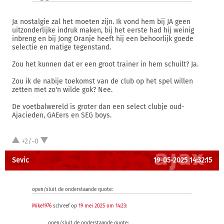
Ja nostalgie zal het moeten zijn. Ik vond hem bij JA geen
uitzonderlijke indruk maken, bij het eerste had hij weinig
inbreng en bij Jong Oranje heeft hij een behoorlijk goede
selectie en matige tegenstand.
Zou het kunnen dat er een groot trainer in hem schuilt? Ja.
Zou ik de nabije toekomst van de club op het spel willen
zetten met zo'n wilde gok? Nee.
De voetbalwereld is groter dan een select clubje oud-
Ajacieden, GAEers en SEG boys.
+2/-0
Sevic
19-05-2025 14:32:15
open/sluit de onderstaande quote:
Mike1976
schreef op
19 mei 2025 om 14:23
:
open/sluit de onderstaande quote: