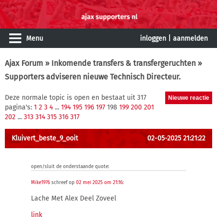
Menu
inloggen
|
aanmelden
Ajax Forum
»
Inkomende transfers & transfergeruchten
»
Supporters adviseren nieuwe Technisch Directeur.
Deze normale topic is open en bestaat uit 317
pagina's:
1
2
3
4
...
194
195
196
197
198
199
200
201
202
...
313
314
315
316
317
Kluivert_beste_9_ooit
02-05-2025 21:21:22
open/sluit de onderstaande quote:
Mike1976
schreef op
02 mei 2025 om 21:16
:
Lache Met Alex Deel Zoveel
link