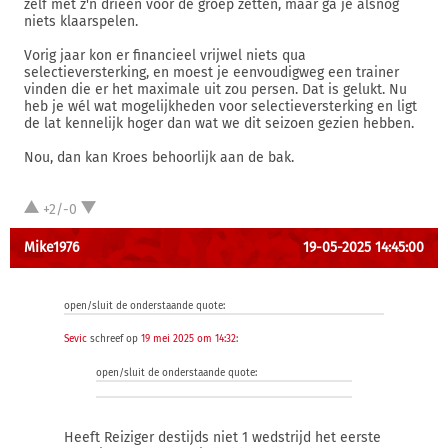
zelf met z'n drieën voor de groep zetten, maar ga je alsnog
niets klaarspelen.
Vorig jaar kon er financieel vrijwel niets qua
selectieversterking, en moest je eenvoudigweg een trainer
vinden die er het maximale uit zou persen. Dat is gelukt. Nu
heb je wél wat mogelijkheden voor selectieversterking en ligt
de lat kennelijk hoger dan wat we dit seizoen gezien hebben.
Nou, dan kan Kroes behoorlijk aan de bak.
+2/-0
Mike1976
19-05-2025 14:45:00
open/sluit de onderstaande quote:
Sevic
schreef op
19 mei 2025 om 14:32
:
open/sluit de onderstaande quote:
Heeft Reiziger destijds niet 1 wedstrijd het eerste