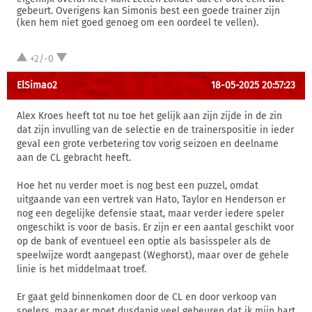
gebeurt. Overigens kan Simonis best een goede trainer zijn
(ken hem niet goed genoeg om een oordeel te vellen).
+2/-0
ElSimao2
18-05-2025 20:57:23
Alex Kroes heeft tot nu toe het gelijk aan zijn zijde in de zin
dat zijn invulling van de selectie en de trainerspositie in ieder
geval een grote verbetering tov vorig seizoen en deelname
aan de CL gebracht heeft.
Hoe het nu verder moet is nog best een puzzel, omdat
uitgaande van een vertrek van Hato, Taylor en Henderson er
nog een degelijke defensie staat, maar verder iedere speler
ongeschikt is voor de basis. Er zijn er een aantal geschikt voor
op de bank of eventueel een optie als basisspeler als de
speelwijze wordt aangepast (Weghorst), maar over de gehele
linie is het middelmaat troef.
Er gaat geld binnenkomen door de CL en door verkoop van
spelers, maar er moet dusdanig veel gebeuren dat ik mijn hart