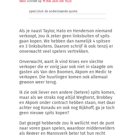
Sevic
schreef op
19 mei 2025 om 15:33
:
open/sluit de onderstaande quote:
Als je naast Taylor, Hato en Henderson niemand
verkoopt, zou ik zeker geen linksbuiten of spits
gaan kopen. We hebben dan namelijk 4 spitsen
en 3 linksbuitens. Daarom schrijf ik ook: tenzij er
onverwacht veel spelers vertrekken.
Onverwacht, want ik vind Kroes een slechte
verkoper die er vorig jaar ook niet in slaagde om
gasten als Van den Boomen, Akpom en Medic te
verkopen. Die huurlingen komen ook allemaal
gewoon weer terug.
Ik zie ook liever een andere (betere) spits komen,
maar als we straks nog altijd Weghorst, Brobbey
en Akpom onder contract hebben staan, met daar
achter nog Konadu en ook nog Rijkhoff, ga je toch
geen nieuwe spits kopen?
Dat gezegd hebbende zou ik wellicht met de punt
naar voren gaan spelen, waardoor middenvelders
als Regeer en Mannsverk beter tot hun recht