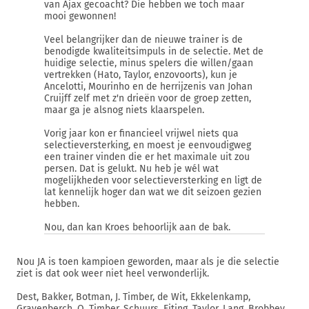
van Ajax gecoacht? Die hebben we toch maar
mooi gewonnen!
Veel belangrijker dan de nieuwe trainer is de
benodigde kwaliteitsimpuls in de selectie. Met de
huidige selectie, minus spelers die willen/gaan
vertrekken (Hato, Taylor, enzovoorts), kun je
Ancelotti, Mourinho en de herrijzenis van Johan
Cruijff zelf met z'n drieën voor de groep zetten,
maar ga je alsnog niets klaarspelen.
Vorig jaar kon er financieel vrijwel niets qua
selectieversterking, en moest je eenvoudigweg
een trainer vinden die er het maximale uit zou
persen. Dat is gelukt. Nu heb je wél wat
mogelijkheden voor selectieversterking en ligt de
lat kennelijk hoger dan wat we dit seizoen gezien
hebben.
Nou, dan kan Kroes behoorlijk aan de bak.
Nou JA is toen kampioen geworden, maar als je die selectie
ziet is dat ook weer niet heel verwonderlijk.
Dest, Bakker, Botman, J. Timber, de Wit, Ekkelenkamp,
Gravenberch, Q. Timber, Schuurs, Eiting, Taylor, Lang, Brobbey,