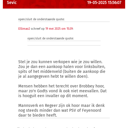
Sevic
19-05-2025 15:56:07
open/sluit de onderstaande quote:
ElSimao2
schreef op
19 mei 2025 om 15:39
:
open/sluit de onderstaande quote:
Stel je zou kunnen verkopen wie je zou willen.
Zou je dan een aankoop halen voor linksbuiten,
spits of het middenveld (buiten de aankoop die
je al aangegeven hebt te willen doen).
Mensen hebben het terecht over Brobbey hoor,
maar zo'n Godts vond ik ook niet meevallen. Dat
is hooguit een invaller op dit moment.
Mannsverk en Regeer zijn ok hoor maar ik denk
nog steeds minder dan wat PSV of Feyenoord
daar te bieden heeft.