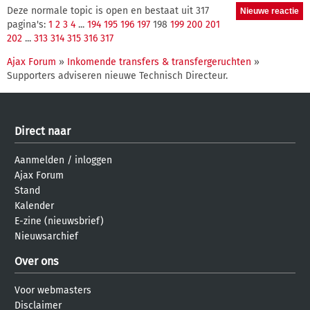
Deze normale topic is open en bestaat uit 317
pagina's:
1
2
3
4
...
194
195
196
197
198
199
200
201
202
...
313
314
315
316
317
Ajax Forum
»
Inkomende transfers & transfergeruchten
»
Supporters adviseren nieuwe Technisch Directeur.
Direct naar
Aanmelden
/
inloggen
Ajax Forum
Stand
Kalender
E-zine (nieuwsbrief)
Nieuwsarchief
Over ons
Voor webmasters
Disclaimer