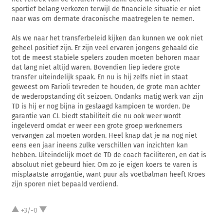
sportief belang verkozen terwijl de financiële situatie er niet
naar was om dermate draconische maatregelen te nemen.
Als we naar het transferbeleid kijken dan kunnen we ook niet
geheel positief zijn. Er zijn veel ervaren jongens gehaald die
tot de meest stabiele spelers zouden moeten behoren maar
dat lang niet altijd waren. Bovendien liep iedere grote
transfer uiteindelijk spaak. En nu is hij zelfs niet in staat
geweest om Farioli tevreden te houden, de grote man achter
de wederopstanding dit seizoen. Ondanks matig werk van zijn
TD is hij er nog bijna in geslaagd kampioen te worden. De
garantie van CL biedt stabiliteit die nu ook weer wordt
ingeleverd omdat er weer een grote groep werknemers
vervangen zal moeten worden. Heel knap dat je na nog niet
eens een jaar ineens zulke verschillen van inzichten kan
hebben. Uiteindelijk moet de TD de coach faciliteren, en dat is
absoluut niet gebeurd hier. Om zo je eigen koers te varen is
misplaatste arrogantie, want puur als voetbalman heeft Kroes
zijn sporen niet bepaald verdiend.
+3/-0