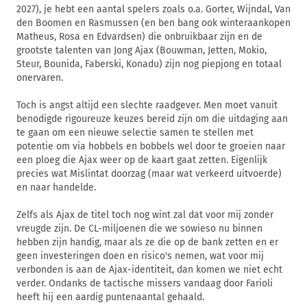
2027), je hebt een aantal spelers zoals o.a. Gorter, Wijndal, Van
den Boomen en Rasmussen (en ben bang ook winteraankopen
Matheus, Rosa en Edvardsen) die onbruikbaar zijn en de
grootste talenten van Jong Ajax (Bouwman, Jetten, Mokio,
Steur, Bounida, Faberski, Konadu) zijn nog piepjong en totaal
onervaren.
Toch is angst altijd een slechte raadgever. Men moet vanuit
benodigde rigoureuze keuzes bereid zijn om die uitdaging aan
te gaan om een nieuwe selectie samen te stellen met
potentie om via hobbels en bobbels wel door te groeien naar
een ploeg die Ajax weer op de kaart gaat zetten. Eigenlijk
precies wat Mislintat doorzag (maar wat verkeerd uitvoerde)
en naar handelde.
Zelfs als Ajax de titel toch nog wint zal dat voor mij zonder
vreugde zijn. De CL-miljoenen die we sowieso nu binnen
hebben zijn handig, maar als ze die op de bank zetten en er
geen investeringen doen en risico's nemen, wat voor mij
verbonden is aan de Ajax-identiteit, dan komen we niet echt
verder. Ondanks de tactische missers vandaag door Farioli
heeft hij een aardig puntenaantal gehaald.