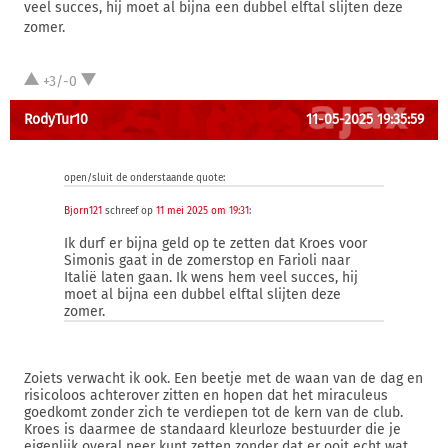
veel succes, hij moet al bijna een dubbel elftal slijten deze
zomer.
+3/-0
RodyTur10
11-05-2025 19:35:59
open/sluit de onderstaande quote:
Bjorn121
schreef op
11 mei 2025 om 19:31
:
Ik durf er bijna geld op te zetten dat Kroes voor
Simonis gaat in de zomerstop en Farioli naar
Italië laten gaan. Ik wens hem veel succes, hij
moet al bijna een dubbel elftal slijten deze
zomer.
Zoiets verwacht ik ook. Een beetje met de waan van de dag en
risicoloos achterover zitten en hopen dat het miraculeus
goedkomt zonder zich te verdiepen tot de kern van de club.
Kroes is daarmee de standaard kleurloze bestuurder die je
eigenlijk overal neer kunt zetten zonder dat er ooit echt wat