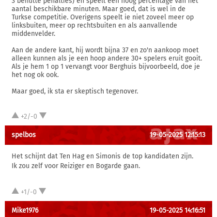
3 benutte penalties) en speelt een hoog percentage van het
aantal beschikbare minuten. Maar goed, dat is wel in de
Turkse competitie. Overigens speelt ie niet zoveel meer op
linksbuiten, meer op rechtsbuiten en als aanvallende
middenvelder.
Aan de andere kant, hij wordt bijna 37 en zo'n aankoop moet
alleen kunnen als je een hoop andere 30+ spelers eruit gooit.
Als je hem 1 op 1 vervangt voor Berghuis bijvoorbeeld, doe je
het nog ok ook.
Maar goed, ik sta er skeptisch tegenover.
+2/-0
spelbos
19-05-2025 12:15:13
Het schijnt dat Ten Hag en Simonis de top kandidaten zijn.
Ik zou zelf voor Reiziger en Bogarde gaan.
+1/-0
Mike1976
19-05-2025 14:16:51