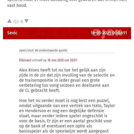
vast houd.
+2/-0
Sevic
19-05-2025 00:08:11
open/sluit de onderstaande quote:
ElSimao2
schreef op
18 mei 2025 om 20:57
:
Alex Kroes heeft tot nu toe het gelijk aan zijn
zijde in de zin dat zijn invulling van de selectie en
de trainerspositie in ieder geval een grote
verbetering tov vorig seizoen en deelname aan
de CL gebracht heeft.
Hoe het nu verder moet is nog best een puzzel,
omdat uitgaande van een vertrek van Hato, Taylor
en Henderson er nog een degelijke defensie
staat, maar verder iedere speler ongeschikt is
voor de basis. Er zijn er een aantal geschikt voor
op de bank of eventueel een optie als
basisspeler als de speelwijze wordt aangepast