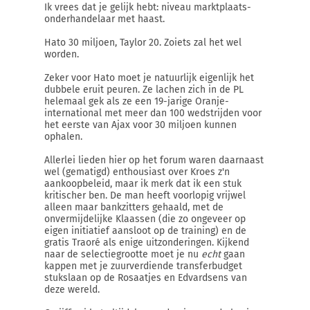
Ik vrees dat je gelijk hebt: niveau marktplaats-
onderhandelaar met haast.
Hato 30 miljoen, Taylor 20. Zoiets zal het wel
worden.
Zeker voor Hato moet je natuurlijk eigenlijk het
dubbele eruit peuren. Ze lachen zich in de PL
helemaal gek als ze een 19-jarige Oranje-
international met meer dan 100 wedstrijden voor
het eerste van Ajax voor 30 miljoen kunnen
ophalen.
Allerlei lieden hier op het forum waren daarnaast
wel (gematigd) enthousiast over Kroes z'n
aankoopbeleid, maar ik merk dat ik een stuk
kritischer ben. De man heeft voorlopig vrijwel
alleen maar bankzitters gehaald, met de
onvermijdelijke Klaassen (die zo ongeveer op
eigen initiatief aansloot op de training) en de
gratis Traoré als enige uitzonderingen. Kijkend
naar de selectiegrootte moet je nu
echt
gaan
kappen met je zuurverdiende transferbudget
stukslaan op de Rosaatjes en Edvardsens van
deze wereld.