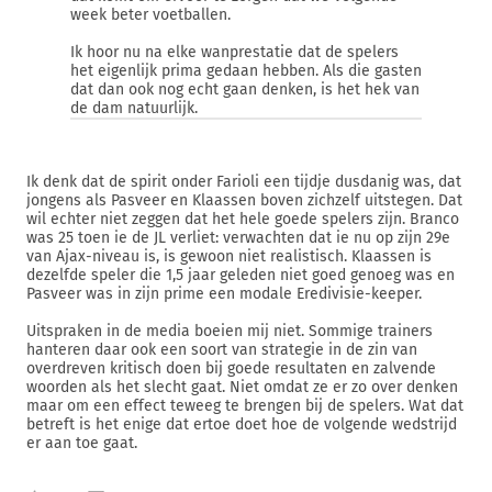
week beter voetballen.
Ik hoor nu na elke wanprestatie dat de spelers
het eigenlijk prima gedaan hebben. Als die gasten
dat dan ook nog echt gaan denken, is het hek van
de dam natuurlijk.
Ik denk dat de spirit onder Farioli een tijdje dusdanig was, dat
jongens als Pasveer en Klaassen boven zichzelf uitstegen. Dat
wil echter niet zeggen dat het hele goede spelers zijn. Branco
was 25 toen ie de JL verliet: verwachten dat ie nu op zijn 29e
van Ajax-niveau is, is gewoon niet realistisch. Klaassen is
dezelfde speler die 1,5 jaar geleden niet goed genoeg was en
Pasveer was in zijn prime een modale Eredivisie-keeper.
Uitspraken in de media boeien mij niet. Sommige trainers
hanteren daar ook een soort van strategie in de zin van
overdreven kritisch doen bij goede resultaten en zalvende
woorden als het slecht gaat. Niet omdat ze er zo over denken
maar om een effect teweeg te brengen bij de spelers. Wat dat
betreft is het enige dat ertoe doet hoe de volgende wedstrijd
er aan toe gaat.