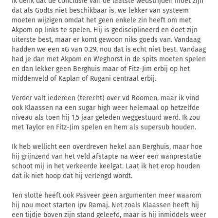
Ik denk dat de conclusie van de laatste wedstrijden moet zijn
dat als Godts niet beschikbaar is, we lekker van systeem
moeten wijzigen omdat het geen enkele zin heeft om met
Akpom op links te spelen. Hij is gedisciplineerd en doet zijn
uiterste best, maar er komt gewoon niks goeds van. Vandaag
hadden we een xG van 0.29, nou dat is echt niet best. Vandaag
had je dan met Akpom en Weghorst in de spits moeten spelen
en dan lekker geen Berghuis maar of Fitz-Jim erbij op het
middenveld of Kaplan of Rugani centraal erbij.
Verder valt iedereen (terecht) over vd Boomen, maar ik vind
ook Klaassen na een sugar high weer helemaal op hetzelfde
niveau als toen hij 1,5 jaar geleden weggestuurd werd. Ik zou
met Taylor en Fitz-Jim spelen en hem als supersub houden.
Ik heb wellicht een overdreven hekel aan Berghuis, maar hoe
hij grijnzend van het veld afstapte na weer een wanprestatie
schoot mij in het verkeerde keelgat. Laat ik het erop houden
dat ik niet hoop dat hij verlengd wordt.
Ten slotte heeft ook Pasveer geen argumenten meer waarom
hij nou moet starten ipv Ramaj. Net zoals Klaassen heeft hij
een tijdje boven zijn stand geleefd, maar is hij inmiddels weer