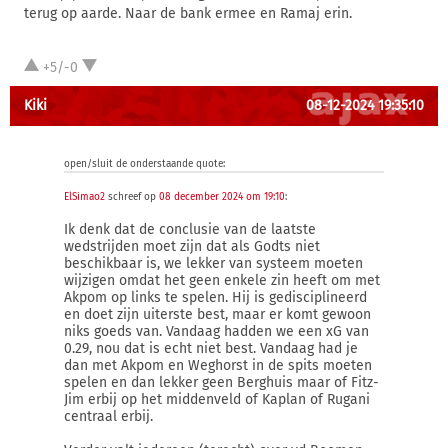
terug op aarde. Naar de bank ermee en Ramaj erin.
+5/-0
Kiki
08-12-2024 19:35:10
open/sluit de onderstaande quote:
ElSimao2
schreef op
08 december 2024 om 19:10
:
Ik denk dat de conclusie van de laatste
wedstrijden moet zijn dat als Godts niet
beschikbaar is, we lekker van systeem moeten
wijzigen omdat het geen enkele zin heeft om met
Akpom op links te spelen. Hij is gedisciplineerd
en doet zijn uiterste best, maar er komt gewoon
niks goeds van. Vandaag hadden we een xG van
0.29, nou dat is echt niet best. Vandaag had je
dan met Akpom en Weghorst in de spits moeten
spelen en dan lekker geen Berghuis maar of Fitz-
Jim erbij op het middenveld of Kaplan of Rugani
centraal erbij.