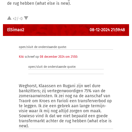
de rug hebben (what else is new).
+2/-0
ElSimao2
08-12-2024 21:59:48
open/sluit de onderstaande quote:
Kiki
schreef op
08 december 2024 om 21:50
:
open/sluit de onderstaande quote:
Weghorst, Klaassen en Rugani zijn wel dure
bankzitters; zij vertegenwoordigen 75% van de
zomeraanwinsten. Ik zei nog na de aanschaf van
Traoré om Kroes en Farioli een transferverbod op
te leggen. Ik zie een gebrek aan lange termijn-
visie waar ik mij nog altijd zorgen om maak.
Sowieso vind ik dat we niet bepaald een goede
transfermarkt achter de rug hebben (what else is
new).