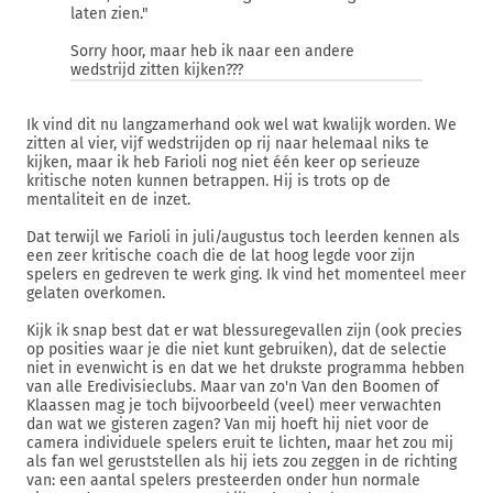
laten zien."
Sorry hoor, maar heb ik naar een andere
wedstrijd zitten kijken???
Ik vind dit nu langzamerhand ook wel wat kwalijk worden. We
zitten al vier, vijf wedstrijden op rij naar helemaal niks te
kijken, maar ik heb Farioli nog niet één keer op serieuze
kritische noten kunnen betrappen. Hij is trots op de
mentaliteit en de inzet.
Dat terwijl we Farioli in juli/augustus toch leerden kennen als
een zeer kritische coach die de lat hoog legde voor zijn
spelers en gedreven te werk ging. Ik vind het momenteel meer
gelaten overkomen.
Kijk ik snap best dat er wat blessuregevallen zijn (ook precies
op posities waar je die niet kunt gebruiken), dat de selectie
niet in evenwicht is en dat we het drukste programma hebben
van alle Eredivisieclubs. Maar van zo'n Van den Boomen of
Klaassen mag je toch bijvoorbeeld (veel) meer verwachten
dan wat we gisteren zagen? Van mij hoeft hij niet voor de
camera individuele spelers eruit te lichten, maar het zou mij
als fan wel geruststellen als hij iets zou zeggen in de richting
van: een aantal spelers presteerden onder hun normale