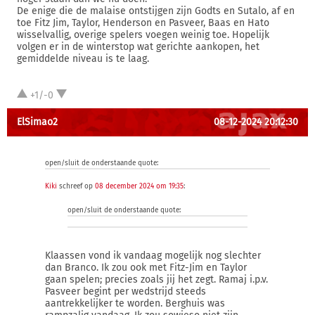
De enige die de malaise ontstijgen zijn Godts en Sutalo, af en
toe Fitz Jim, Taylor, Henderson en Pasveer, Baas en Hato
wisselvallig, overige spelers voegen weinig toe. Hopelijk
volgen er in de winterstop wat gerichte aankopen, het
gemiddelde niveau is te laag.
+1/-0
ElSimao2
08-12-2024 20:12:30
open/sluit de onderstaande quote:
Kiki
schreef op
08 december 2024 om 19:35
:
open/sluit de onderstaande quote:
Klaassen vond ik vandaag mogelijk nog slechter
dan Branco. Ik zou ook met Fitz-Jim en Taylor
gaan spelen; precies zoals jij het zegt. Ramaj i.p.v.
Pasveer begint per wedstrijd steeds
aantrekkelijker te worden. Berghuis was