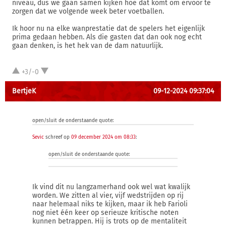
niveau, dus we gaan samen kijken hoe dat komt om ervoor te
zorgen dat we volgende week beter voetballen.
Ik hoor nu na elke wanprestatie dat de spelers het eigenlijk
prima gedaan hebben. Als die gasten dat dan ook nog echt
gaan denken, is het hek van de dam natuurlijk.
+3/-0
BertjeK
09-12-2024 09:37:04
open/sluit de onderstaande quote:
Sevic
schreef op
09 december 2024 om 08:33
:
open/sluit de onderstaande quote:
Ik vind dit nu langzamerhand ook wel wat kwalijk
worden. We zitten al vier, vijf wedstrijden op rij
naar helemaal niks te kijken, maar ik heb Farioli
nog niet één keer op serieuze kritische noten
kunnen betrappen. Hij is trots op de mentaliteit