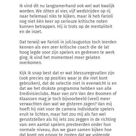
Ik vind dit nu langzamerhand ook wel wat kwalijk
worden. We zitten al vier, vijf wedstrijden op rij
naar helemaal niks te kijken, maar ik heb Farioli
nog niet één keer op serieuze kritische noten
kunnen betrappen. Hij is trots op de mentaliteit
en de inzet.
Dat terwijl we Farioli in juli/augustus toch leerden
kennen als een zeer kritische coach die de lat
hoog legde voor zijn spelers en gedreven te werk
ging. Ik vind het momenteel meer gelaten
overkomen.
Kijk ik snap best dat er wat blessuregevallen zijn
(ook precies op posities waar je die niet kunt
gebruiken), dat de selectie niet in evenwicht is en
dat we het drukste programma hebben van alle
Eredivisieclubs. Maar van zo'n Van den Boomen of
Klaassen mag je toch bijvoorbeeld (veel) meer
verwachten dan wat we gisteren zagen? Van mij
hoeft hij niet voor de camera individuele spelers
eruit te lichten, maar het zou mij als fan wel
geruststellen als hij iets zou zeggen in de richting
van: een aantal spelers presteerden onder hun
normale niveau, dus we gaan samen kijken hoe
dat komt om ervoor te zorgen dat we volgende