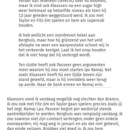
Verder valt iedereen (terecht) over vd Boomen,
maar ik vind ook Klaassen na een sugar high
weer helemaal op hetzelfde niveau als toen hij
1,5 jaar geleden weggestuurd werd. Ik zou met
Taylor en Fitz-Jim spelen en hem als supersub
houden.
Ik heb wellicht een overdreven hekel aan
Berghuis, maar hoe hij grijnzend van het veld
afstapte na weer een wanprestatie schoot mij in
het verkeerde keelgat. Laat ik het erop houden
dat ik niet hoop dat hij verlengd wordt.
Ten slotte heeft ook Pasveer geen argumenten
meer waarom hij nou moet starten ipv Ramaj. Net
zoals Klaassen heeft hij een tijdje boven zijn
stand geleefd, maar is hij inmiddels weer terug
op aarde. Naar de bank ermee en Ramaj erin.
Klaassen vond ik vandaag mogelijk nog slechter dan Branco.
Ik zou ook met Fitz-Jim en Taylor gaan spelen; precies zoals jij
het zegt. Ramaj i.p.v. Pasveer begint per wedstrijd steeds
aantrekkelijker te worden. Berghuis was rampzalig vandaag. Ik
zou sowieso niet zijn contract verlengen; onder geen enkele
voorwaarden. Hij mag weg in januari en als dat niet gebeurt,
dan einde seizoen. Brobbey viel goed in. Ik zou hem