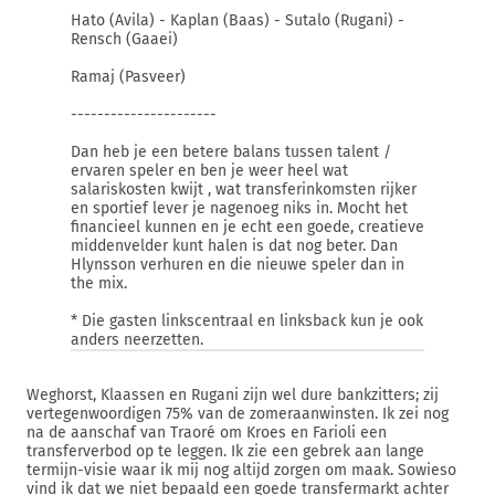
Hato (Avila) - Kaplan (Baas) - Sutalo (Rugani) -
Rensch (Gaaei)
Ramaj (Pasveer)
----------------------
Dan heb je een betere balans tussen talent /
ervaren speler en ben je weer heel wat
salariskosten kwijt , wat transferinkomsten rijker
en sportief lever je nagenoeg niks in. Mocht het
financieel kunnen en je echt een goede, creatieve
middenvelder kunt halen is dat nog beter. Dan
Hlynsson verhuren en die nieuwe speler dan in
the mix.
* Die gasten linkscentraal en linksback kun je ook
anders neerzetten.
Weghorst, Klaassen en Rugani zijn wel dure bankzitters; zij
vertegenwoordigen 75% van de zomeraanwinsten. Ik zei nog
na de aanschaf van Traoré om Kroes en Farioli een
transferverbod op te leggen. Ik zie een gebrek aan lange
termijn-visie waar ik mij nog altijd zorgen om maak. Sowieso
vind ik dat we niet bepaald een goede transfermarkt achter