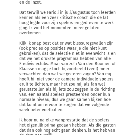
en de inzet.
Dat terwijl we Farioli in juli/augustus toch leerden
kennen als een zeer kritische coach die de lat
hoog legde voor zijn spelers en gedreven te werk
ging. Ik vind het momenteel meer gelaten
overkomen.
Kijk ik snap best dat er wat blessuregevallen zijn
(ook precies op posities waar je die niet kunt
gebruiken), dat de selectie niet in evenwicht is en
dat we het drukste programma hebben van alle
Eredivisieclubs. Maar van zo'n Van den Boomen of
Klaassen mag je toch bijvoorbeeld (veel) meer
verwachten dan wat we gisteren zagen? Van mij
hoeft hij niet voor de camera individuele spelers
eruit te lichten, maar het zou mij als fan wel
geruststellen als hij iets zou zeggen in de richting
van: een aantal spelers presteerden onder hun
normale niveau, dus we gaan samen kijken hoe
dat komt om ervoor te zorgen dat we volgende
week beter voetballen.
Ik hoor nu na elke wanprestatie dat de spelers
het eigenlijk prima gedaan hebben. Als die gasten
dat dan ook nog echt gaan denken, is het hek van