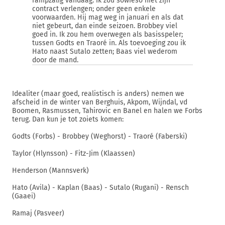
rampzalig vandaag. Ik zou sowieso niet zijn
contract verlengen; onder geen enkele
voorwaarden. Hij mag weg in januari en als dat
niet gebeurt, dan einde seizoen. Brobbey viel
goed in. Ik zou hem overwegen als basisspeler;
tussen Godts en Traoré in. Als toevoeging zou ik
Hato naast Sutalo zetten; Baas viel wederom
door de mand.
Idealiter (maar goed, realistisch is anders) nemen we
afscheid in de winter van Berghuis, Akpom, Wijndal, vd
Boomen, Rasmussen, Tahirovic en Banel en halen we Forbs
terug. Dan kun je tot zoiets komen:
Godts (Forbs) - Brobbey (Weghorst) - Traoré (Faberski)
Taylor (Hlynsson) - Fitz-Jim (Klaassen)
Henderson (Mannsverk)
Hato (Avila) - Kaplan (Baas) - Sutalo (Rugani) - Rensch
(Gaaei)
Ramaj (Pasveer)