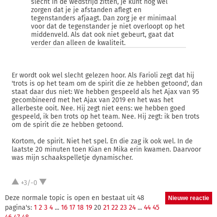
slecht in de wedstrijd zitten, je kunt nog wel
zorgen dat je je afstanden aflegt en
tegenstanders afjaagt. Dan zorg je er minimaal
voor dat de tegenstander je niet overloopt op het
middenveld. Als dat ook niet gebeurt, gaat dat
verder dan alleen de kwaliteit.
Er wordt ook wel slecht gelezen hoor. Als Farioli zegt dat hij
'trots is op het team om de spirit die ze hebben getoond', dan
staat daar dus niet: We hebben gespeeld als het Ajax van 95
gecombineerd met het Ajax van 2019 en het was het
allerbeste ooit. Nee. Hij zegt niet eens: we hebben goed
gespeeld, ik ben trots op het team. Nee. Hij zegt: ik ben trots
om de spirit die ze hebben getoond.
Kortom, de spirit. Niet het spel. En die zag ik ook wel. In de
laatste 20 minuten toen Kian en Mika erin kwamen. Daarvoor
was mijn schaakspelletje dynamischer.
+3/-0
Deze normale topic is open en bestaat uit 48
pagina's:
1
2
3
4
...
16
17
18
19
20
21
22
23
24
...
44
45