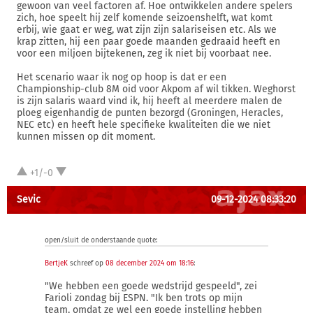
gewoon van veel factoren af. Hoe ontwikkelen andere spelers
zich, hoe speelt hij zelf komende seizoenshelft, wat komt
erbij, wie gaat er weg, wat zijn zijn salariseisen etc. Als we
krap zitten, hij een paar goede maanden gedraaid heeft en
voor een miljoen bijtekenen, zeg ik niet bij voorbaat nee.
Het scenario waar ik nog op hoop is dat er een
Championship-club 8M oid voor Akpom af wil tikken. Weghorst
is zijn salaris waard vind ik, hij heeft al meerdere malen de
ploeg eigenhandig de punten bezorgd (Groningen, Heracles,
NEC etc) en heeft hele specifieke kwaliteiten die we niet
kunnen missen op dit moment.
+1/-0
Sevic
09-12-2024 08:33:20
open/sluit de onderstaande quote:
BertjeK
schreef op
08 december 2024 om 18:16
:
"We hebben een goede wedstrijd gespeeld", zei
Farioli zondag bij ESPN. "Ik ben trots op mijn
team, omdat ze wel een goede instelling hebben