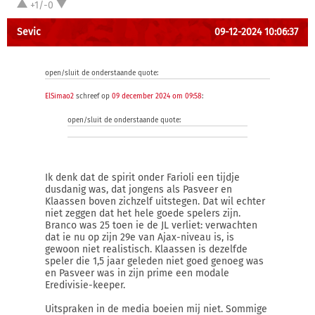
+1/-0
Sevic
09-12-2024 10:06:37
open/sluit de onderstaande quote:
ElSimao2
schreef op
09 december 2024 om 09:58
:
open/sluit de onderstaande quote:
Ik denk dat de spirit onder Farioli een tijdje
dusdanig was, dat jongens als Pasveer en
Klaassen boven zichzelf uitstegen. Dat wil echter
niet zeggen dat het hele goede spelers zijn.
Branco was 25 toen ie de JL verliet: verwachten
dat ie nu op zijn 29e van Ajax-niveau is, is
gewoon niet realistisch. Klaassen is dezelfde
speler die 1,5 jaar geleden niet goed genoeg was
en Pasveer was in zijn prime een modale
Eredivisie-keeper.
Uitspraken in de media boeien mij niet. Sommige