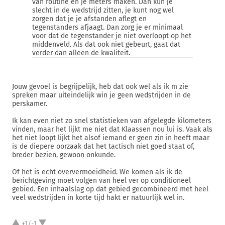
van routine en je meters maken. Dan kun je
slecht in de wedstrijd zitten, je kunt nog wel
zorgen dat je je afstanden aflegt en
tegenstanders afjaagt. Dan zorg je er minimaal
voor dat de tegenstander je niet overloopt op het
middenveld. Als dat ook niet gebeurt, gaat dat
verder dan alleen de kwaliteit.
Jouw gevoel is begrijpelijk, heb dat ook wel als ik m zie
spreken maar uiteindelijk win je geen wedstrijden in de
perskamer.
Ik kan even niet zo snel statistieken van afgelegde kilometers
vinden, maar het lijkt me niet dat Klaassen nou lui is. Vaak als
het niet loopt lijkt het alsof iemand er geen zin in heeft maar
is de diepere oorzaak dat het tactisch niet goed staat of,
breder bezien, gewoon onkunde.
Of het is echt oververmoeidheid. We komen als ik de
berichtgeving moet volgen van heel ver op conditioneel
gebied. Een inhaalslag op dat gebied gecombineerd met heel
veel wedstrijden in korte tijd hakt er natuurlijk wel in.
+1/-1