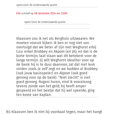
open/sluit de onderstaande quote:
Kiki
schreef op
08 december 2024 om 22:06
:
open/sluit de onderstaande quote:
Klaassen zou ik net als Berghuis uitzwaaien. We
moeten vooruit kijken. Ik ben er nog niet van
overtuigd dat we beter af zijn met Weghorst erbij
t.o.v. enkel Brobbey en Akpom (en JA); en dat is de
korte termijn; laat staan wat dit betekent voor de
lange termijn. Jij wilt Weghorst idealiter voor op
de bank: hij is te duur daarvoor, zal dat niet leuk
vinden zoals je zelf zegt en we hadden al Brobbey
(ook jouw basisspeler) en Akpom (ook goed
genoeg voor op de bank). "Niet slecht" is niet
goed genoeg. Rugani huren, vind ik vooralsnog
tevens zonde van het geld; hij heeft amper
gespeeld en het beetje dat hij wel speelde, ging
ten koste van Kaplan.
Bij Klaassen ben ik niet bij voorbaat tegen, maar het hangt