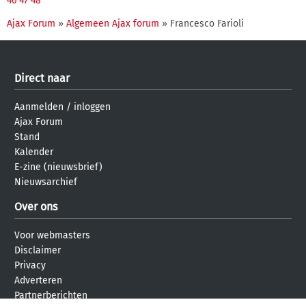
46
47
48
Ajax Forum
»
Algemeen Ajax forum
» Francesco Farioli
Direct naar
Aanmelden
/
inloggen
Ajax Forum
Stand
Kalender
E-zine (nieuwsbrief)
Nieuwsarchief
Over ons
Voor webmasters
Disclaimer
Privacy
Adverteren
Partnerberichten