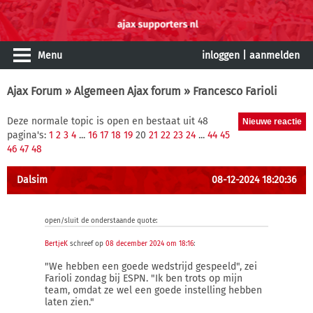
Menu
inloggen
|
aanmelden
Ajax Forum
»
Algemeen Ajax forum
» Francesco Farioli
Deze normale topic is open en bestaat uit 48
pagina's:
1
2
3
4
...
16
17
18
19
20
21
22
23
24
...
44
45
46
47
48
Dalsim
08-12-2024 18:20:36
open/sluit de onderstaande quote:
BertjeK
schreef op
08 december 2024 om 18:16
:
"We hebben een goede wedstrijd gespeeld", zei
Farioli zondag bij ESPN. "Ik ben trots op mijn
team, omdat ze wel een goede instelling hebben
laten zien."