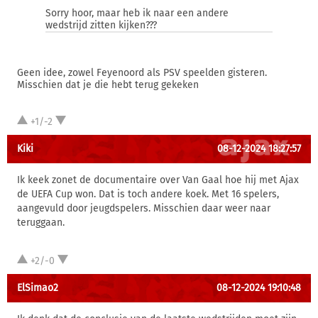
Sorry hoor, maar heb ik naar een andere
wedstrijd zitten kijken???
Geen idee, zowel Feyenoord als PSV speelden gisteren.
Misschien dat je die hebt terug gekeken
+1/-2
Kiki
08-12-2024 18:27:57
Ik keek zonet de documentaire over Van Gaal hoe hij met Ajax
de UEFA Cup won. Dat is toch andere koek. Met 16 spelers,
aangevuld door jeugdspelers. Misschien daar weer naar
teruggaan.
+2/-0
ElSimao2
08-12-2024 19:10:48