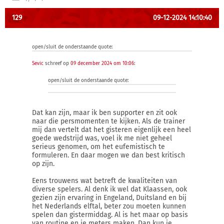
129
09-12-2024 14:10:40
open/sluit de onderstaande quote:
Sevic
schreef op
09 december 2024 om 10:06
:
open/sluit de onderstaande quote:
Dat kan zijn, maar ik ben supporter en zit ook
naar die persmomenten te kijken. Als de trainer
mij dan vertelt dat het gisteren eigenlijk een heel
goede wedstrijd was, voel ik me niet geheel
serieus genomen, om het eufemistisch te
formuleren. En daar mogen we dan best kritisch
op zijn.
Eens trouwens wat betreft de kwaliteiten van
diverse spelers. Al denk ik wel dat Klaassen, ook
gezien zijn ervaring in Engeland, Duitsland en bij
het Nederlands elftal, beter zou moeten kunnen
spelen dan gistermiddag. Al is het maar op basis
van routine en je meters maken. Dan kun je