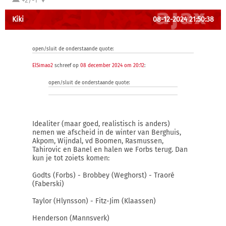
+2/-1
Kiki
08-12-2024 21:50:38
open/sluit de onderstaande quote:
ElSimao2
schreef op
08 december 2024 om 20:12
:
open/sluit de onderstaande quote:
Idealiter (maar goed, realistisch is anders)
nemen we afscheid in de winter van Berghuis,
Akpom, Wijndal, vd Boomen, Rasmussen,
Tahirovic en Banel en halen we Forbs terug. Dan
kun je tot zoiets komen:
Godts (Forbs) - Brobbey (Weghorst) - Traoré
(Faberski)
Taylor (Hlynsson) - Fitz-Jim (Klaassen)
Henderson (Mannsverk)