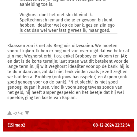
aanleiding toe is.
Weghorst doet het niet slecht vind ik.
Speltechnisch iemand die je er gewoon bij kunt
hebben. Idealiter wel op de bank, gezien zijn ego
is dat dan wel weer lastig vrees ik, maar goed.
Klaassen zou ik net als Berghuis uitzwaaien. We moeten
vooruit kijken. Ik ben er nog niet van overtuigd dat we beter af
zijn met Weghorst erbij t.o.v. enkel Brobbey en Akpom (en JA);
en dat is de korte termijn; laat staan wat dit betekent voor de
lange termijn. Jij wilt Weghorst idealiter voor op de bank: hij is
te duur daarvoor, zal dat niet leuk vinden zoals je zelf zegt en
we hadden al Brobbey (ook jouw basisspeler) en Akpom (ook
goed genoeg voor op de bank). "Niet slecht" is niet goed
genoeg. Rugani huren, vind ik vooralsnog tevens zonde van
het geld; hij heeft amper gespeeld en het beetje dat hij wel
speelde, ging ten koste van Kaplan.
+2/-0
ElSimao2
08-12-2024 22:32:34