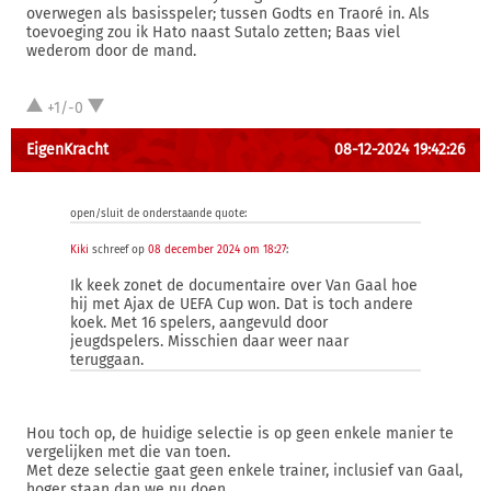
overwegen als basisspeler; tussen Godts en Traoré in. Als
toevoeging zou ik Hato naast Sutalo zetten; Baas viel
wederom door de mand.
+1/-0
EigenKracht
08-12-2024 19:42:26
open/sluit de onderstaande quote:
Kiki
schreef op
08 december 2024 om 18:27
:
Ik keek zonet de documentaire over Van Gaal hoe
hij met Ajax de UEFA Cup won. Dat is toch andere
koek. Met 16 spelers, aangevuld door
jeugdspelers. Misschien daar weer naar
teruggaan.
Hou toch op, de huidige selectie is op geen enkele manier te
vergelijken met die van toen.
Met deze selectie gaat geen enkele trainer, inclusief van Gaal,
hoger staan dan we nu doen.