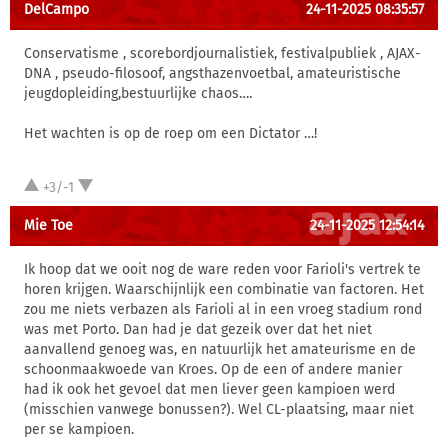
DelCampo
24-11-2025 08:35:57
Conservatisme , scorebordjournalistiek, festivalpubliek , AJAX-
DNA , pseudo-filosoof, angsthazenvoetbal, amateuristische
jeugdopleiding,bestuurlijke chaos….
Het wachten is op de roep om een Dictator …!
+3/-1
Mie Toe
24-11-2025 12:54:14
Ik hoop dat we ooit nog de ware reden voor Farioli's vertrek te
horen krijgen. Waarschijnlijk een combinatie van factoren. Het
zou me niets verbazen als Farioli al in een vroeg stadium rond
was met Porto. Dan had je dat gezeik over dat het niet
aanvallend genoeg was, en natuurlijk het amateurisme en de
schoonmaakwoede van Kroes. Op de een of andere manier
had ik ook het gevoel dat men liever geen kampioen werd
(misschien vanwege bonussen?). Wel CL-plaatsing, maar niet
per se kampioen.