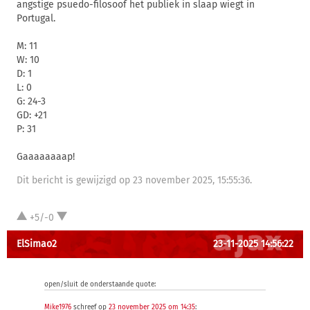
angstige psuedo-filosoof het publiek in slaap wiegt in
Portugal.
M: 11
W: 10
D: 1
L: 0
G: 24-3
GD: +21
P: 31
Gaaaaaaaap!
Dit bericht is gewijzigd op 23 november 2025, 15:55:36.
+5/-0
ElSimao2
23-11-2025 14:56:22
open/sluit de onderstaande quote:
Mike1976
schreef op
23 november 2025 om 14:35
: