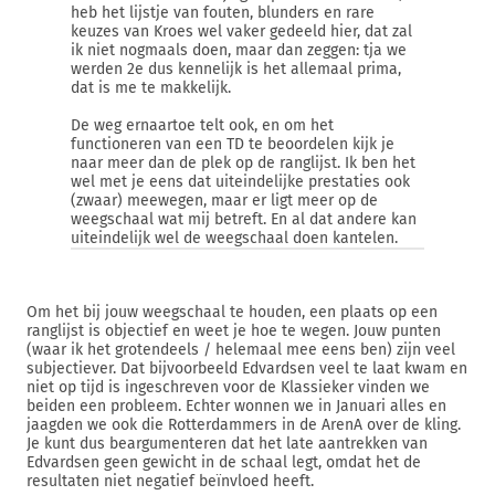
heb het lijstje van fouten, blunders en rare
keuzes van Kroes wel vaker gedeeld hier, dat zal
ik niet nogmaals doen, maar dan zeggen: tja we
werden 2e dus kennelijk is het allemaal prima,
dat is me te makkelijk.
De weg ernaartoe telt ook, en om het
functioneren van een TD te beoordelen kijk je
naar meer dan de plek op de ranglijst. Ik ben het
wel met je eens dat uiteindelijke prestaties ook
(zwaar) meewegen, maar er ligt meer op de
weegschaal wat mij betreft. En al dat andere kan
uiteindelijk wel de weegschaal doen kantelen.
Om het bij jouw weegschaal te houden, een plaats op een
ranglijst is objectief en weet je hoe te wegen. Jouw punten
(waar ik het grotendeels / helemaal mee eens ben) zijn veel
subjectiever. Dat bijvoorbeeld Edvardsen veel te laat kwam en
niet op tijd is ingeschreven voor de Klassieker vinden we
beiden een probleem. Echter wonnen we in Januari alles en
jaagden we ook die Rotterdammers in de ArenA over de kling.
Je kunt dus beargumenteren dat het late aantrekken van
Edvardsen geen gewicht in de schaal legt, omdat het de
resultaten niet negatief beïnvloed heeft.