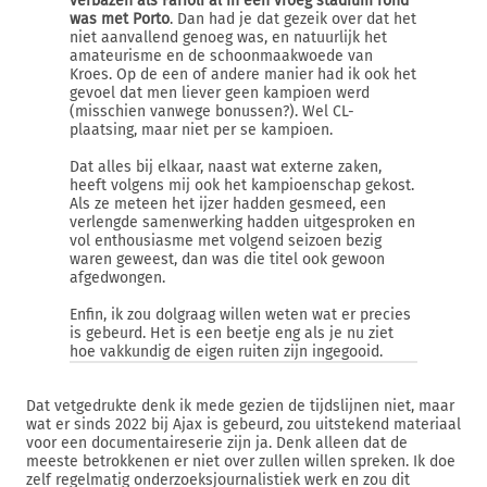
verbazen als Farioli al in een vroeg stadium rond
was met Porto
. Dan had je dat gezeik over dat het
niet aanvallend genoeg was, en natuurlijk het
amateurisme en de schoonmaakwoede van
Kroes. Op de een of andere manier had ik ook het
gevoel dat men liever geen kampioen werd
(misschien vanwege bonussen?). Wel CL-
plaatsing, maar niet per se kampioen.
Dat alles bij elkaar, naast wat externe zaken,
heeft volgens mij ook het kampioenschap gekost.
Als ze meteen het ijzer hadden gesmeed, een
verlengde samenwerking hadden uitgesproken en
vol enthousiasme met volgend seizoen bezig
waren geweest, dan was die titel ook gewoon
afgedwongen.
Enfin, ik zou dolgraag willen weten wat er precies
is gebeurd. Het is een beetje eng als je nu ziet
hoe vakkundig de eigen ruiten zijn ingegooid.
Dat vetgedrukte denk ik mede gezien de tijdslijnen niet, maar
wat er sinds 2022 bij Ajax is gebeurd, zou uitstekend materiaal
voor een documentaireserie zijn ja. Denk alleen dat de
meeste betrokkenen er niet over zullen willen spreken. Ik doe
zelf regelmatig onderzoeksjournalistiek werk en zou dit