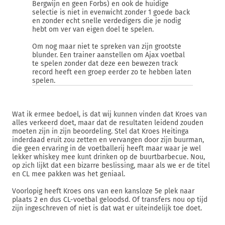
Bergwijn en geen Forbs) en ook de huidige
selectie is niet in evenwicht zonder 1 goede back
en zonder echt snelle verdedigers die je nodig
hebt om ver van eigen doel te spelen.
Om nog maar niet te spreken van zijn grootste
blunder. Een trainer aanstellen om Ajax voetbal
te spelen zonder dat deze een bewezen track
record heeft een groep eerder zo te hebben laten
spelen.
Wat ik ermee bedoel, is dat wij kunnen vinden dat Kroes van
alles verkeerd doet, maar dat de resultaten leidend zouden
moeten zijn in zijn beoordeling. Stel dat Kroes Heitinga
inderdaad eruit zou zetten en vervangen door zijn buurman,
die geen ervaring in de voetballerij heeft maar waar je wel
lekker whiskey mee kunt drinken op de buurtbarbecue. Nou,
op zich lijkt dat een bizarre beslissing, maar als we er de titel
en CL mee pakken was het geniaal.
Voorlopig heeft Kroes ons van een kansloze 5e plek naar
plaats 2 en dus CL-voetbal geloodsd. Of transfers nou op tijd
zijn ingeschreven of niet is dat wat er uiteindelijk toe doet.