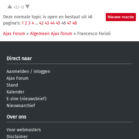
+3/-0
Deze normale topic is open en bestaat uit 48
pagina's:
1
2
3
4
...
42
43
44
45
46
47
48
Ajax Forum
»
Algemeen Ajax forum
» Francesco Farioli
Direct naar
Aanmelden
/
inloggen
Ajax Forum
Stand
Kalender
E-zine (nieuwsbrief)
Nieuwsarchief
Over ons
Voor webmasters
Disclaimer