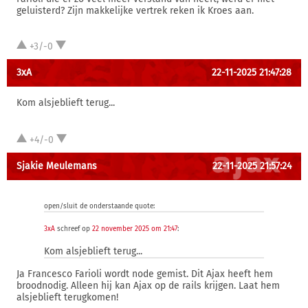
geluisterd? Zijn makkelijke vertrek reken ik Kroes aan.
+3/-0
3xA
22-11-2025 21:47:28
Kom alsjeblieft terug...
+4/-0
Sjakie Meulemans
22-11-2025 21:57:24
open/sluit de onderstaande quote:
3xA
schreef op
22 november 2025 om 21:47
:
Kom alsjeblieft terug...
Ja Francesco Farioli wordt node gemist. Dit Ajax heeft hem
broodnodig. Alleen hij kan Ajax op de rails krijgen. Laat hem
alsjeblieft terugkomen!