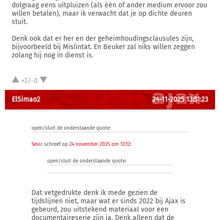
dolgraag eens uitpluizen (als één of ander medium ervoor zou
willen betalen), maar ik verwacht dat je op dichte deuren
stuit.
Denk ook dat er her en der geheimhoudingsclausules zijn,
bijvoorbeeld bij Mislintat. En Beuker zal niks willen zeggen
zolang hij nog in dienst is.
+3/-0
ElSimao2
24-11-2025 13:51:23
open/sluit de onderstaande quote:
Sevic
schreef op
24 november 2025 om 13:12
:
open/sluit de onderstaande quote:
Dat vetgedrukte denk ik mede gezien de
tijdslijnen niet, maar wat er sinds 2022 bij Ajax is
gebeurd, zou uitstekend materiaal voor een
documentaireserie zijn ja. Denk alleen dat de