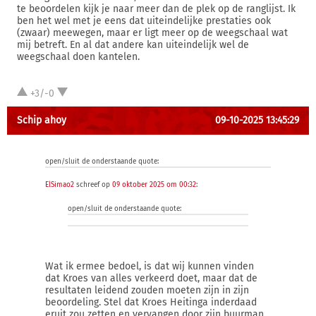
te beoordelen kijk je naar meer dan de plek op de ranglijst. Ik
ben het wel met je eens dat uiteindelijke prestaties ook
(zwaar) meewegen, maar er ligt meer op de weegschaal wat
mij betreft. En al dat andere kan uiteindelijk wel de
weegschaal doen kantelen.
+3/-0
Schip ahoy
09-10-2025 13:45:29
open/sluit de onderstaande quote:
ElSimao2
schreef op
09 oktober 2025 om 00:32
:
open/sluit de onderstaande quote:
Wat ik ermee bedoel, is dat wij kunnen vinden
dat Kroes van alles verkeerd doet, maar dat de
resultaten leidend zouden moeten zijn in zijn
beoordeling. Stel dat Kroes Heitinga inderdaad
eruit zou zetten en vervangen door zijn buurman,