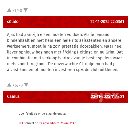
+1/-0
s0lido
22-11-2025 22:03:11
Ajax had aan zijn eisen moeten voldoen. Als je iemand
binnenhaalt en met hem een hele rits asisstenten en andere
werknemers, moet je na zo'n prestatie doorpakken. Maar nee,
liever opnieuw beginnen met f*cking Heitinga en nu Grim. Dat
in combinatie met verkoop/vertrek van je beste spelers waar
niets voor terugkomt. De onverwachte CL-miljoenen had je
alvast kunnen of moeten investeren i.p.v. de club uitkleden.
+6/-0
Camus
23-11-2025 11:47:21
open/sluit de onderstaande quote:
3xA
schreef op
22 november 2025 om 21:47
: