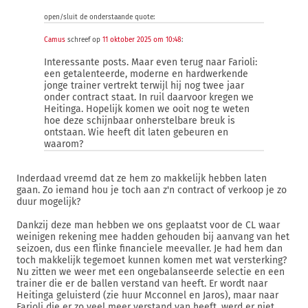
open/sluit de onderstaande quote:
Camus
schreef op
11 oktober 2025 om 10:48
:
Interessante posts. Maar even terug naar Farioli:
een getalenteerde, moderne en hardwerkende
jonge trainer vertrekt terwijl hij nog twee jaar
onder contract staat. In ruil daarvoor kregen we
Heitinga. Hopelijk komen we ooit nog te weten
hoe deze schijnbaar onherstelbare breuk is
ontstaan. Wie heeft dit laten gebeuren en
waarom?
Inderdaad vreemd dat ze hem zo makkelijk hebben laten
gaan. Zo iemand hou je toch aan z'n contract of verkoop je zo
duur mogelijk?
Dankzij deze man hebben we ons geplaatst voor de CL waar
weinigen rekening mee hadden gehouden bij aanvang van het
seizoen, dus een flinke financiele meevaller. Je had hem dan
toch makkelijk tegemoet kunnen komen met wat versterking?
Nu zitten we weer met een ongebalanseerde selectie en een
trainer die er de ballen verstand van heeft. Er wordt naar
Heitinga geluisterd (zie huur Mcconnel en Jaros), maar naar
Farioli die er zo veel meer verstand van heeft, werd er niet