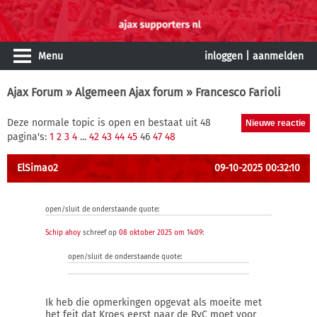
Menu
inloggen
|
aanmelden
Ajax Forum
»
Algemeen Ajax forum
» Francesco Farioli
Deze normale topic is open en bestaat uit 48
pagina's:
1
2
3
4
...
42
43
44
45
46
47
48
ElSimao2
09-10-2025 00:32:10
open/sluit de onderstaande quote:
Schip ahoy
schreef op
08 oktober 2025 om 14:09
:
open/sluit de onderstaande quote:
Ik heb die opmerkingen opgevat als moeite met
het feit dat Kroes eerst naar de RvC moet voor