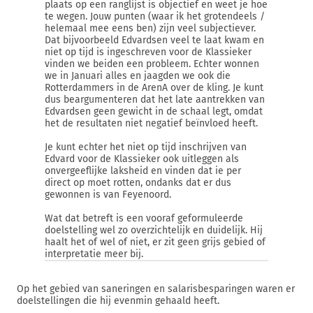
plaats op een ranglijst is objectief en weet je hoe
te wegen. Jouw punten (waar ik het grotendeels /
helemaal mee eens ben) zijn veel subjectiever.
Dat bijvoorbeeld Edvardsen veel te laat kwam en
niet op tijd is ingeschreven voor de Klassieker
vinden we beiden een probleem. Echter wonnen
we in Januari alles en jaagden we ook die
Rotterdammers in de ArenA over de kling. Je kunt
dus beargumenteren dat het late aantrekken van
Edvardsen geen gewicht in de schaal legt, omdat
het de resultaten niet negatief beïnvloed heeft.
Je kunt echter het niet op tijd inschrijven van
Edvard voor de Klassieker ook uitleggen als
onvergeeflijke laksheid en vinden dat ie per
direct op moet rotten, ondanks dat er dus
gewonnen is van Feyenoord.
Wat dat betreft is een vooraf geformuleerde
doelstelling wel zo overzichtelijk en duidelijk. Hij
haalt het of wel of niet, er zit geen grijs gebied of
interpretatie meer bij.
Op het gebied van saneringen en salarisbesparingen waren er
doelstellingen die hij evenmin gehaald heeft.