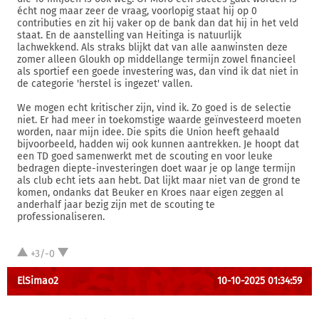
écht nog maar zeer de vraag, voorlopig staat hij op 0
contributies en zit hij vaker op de bank dan dat hij in het veld
staat. En de aanstelling van Heitinga is natuurlijk
lachwekkend. Als straks blijkt dat van alle aanwinsten deze
zomer alleen Gloukh op middellange termijn zowel financieel
als sportief een goede investering was, dan vind ik dat niet in
de categorie 'herstel is ingezet' vallen.
We mogen echt kritischer zijn, vind ik. Zo goed is de selectie
niet. Er had meer in toekomstige waarde geïnvesteerd moeten
worden, naar mijn idee. Die spits die Union heeft gehaald
bijvoorbeeld, hadden wij ook kunnen aantrekken. Je hoopt dat
een TD goed samenwerkt met de scouting en voor leuke
bedragen diepte-investeringen doet waar je op lange termijn
als club echt iets aan hebt. Dat lijkt maar niet van de grond te
komen, ondanks dat Beuker en Kroes naar eigen zeggen al
anderhalf jaar bezig zijn met de scouting te
professionaliseren.
+3/-0
ElSimao2
10-10-2025 01:34:59