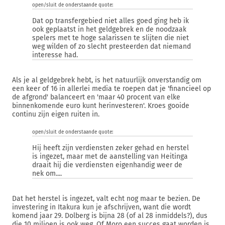
open/sluit de onderstaande quote:
Dat op transfergebied niet alles goed ging heb ik
ook geplaatst in het geldgebrek en de noodzaak
spelers met te hoge salarissen te slijten die niet
weg wilden of zo slecht presteerden dat niemand
interesse had.
Als je al geldgebrek hebt, is het natuurlijk onverstandig om
een keer of 16 in allerlei media te roepen dat je 'financieel op
de afgrond' balanceert en 'maar 40 procent van elke
binnenkomende euro kunt herinvesteren'. Kroes gooide
continu zijn eigen ruiten in.
open/sluit de onderstaande quote:
Hij heeft zijn verdiensten zeker gehad en herstel
is ingezet, maar met de aanstelling van Heitinga
draait hij die verdiensten eigenhandig weer de
nek om....
Dat het herstel is ingezet, valt echt nog maar te bezien. De
investering in Itakura kun je afschrijven, want die wordt
komend jaar 29. Dolberg is bijna 28 (of al 28 inmiddels?), dus
die 10 miljoen is ook weg. Of Moro een succes gaat worden is