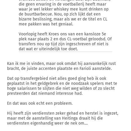
die geen ervaring in de voetballerij heeft maar
waar je wel lekker whiskey mee kunt drinken op
de buurtbarbecue. Nou, op zich lijkt dat een
bizarre beslissing, maar als we er de titel en CL
mee pakken was het geniaal.
Voorlopig heeft Kroes ons van een kansloze 5e
plek naar plaats 2 en dus CL-voetbal geloodsd. Of
transfers nou op tijd zijn ingeschreven of niet is
dat wat er uiteindelijk toe doet.
Kan ik me in vinden, maar ook omdat hij aanvankelijk rust
bracht, de juiste accenten plaatste en Farioli aanstelde.
Dat op transfergebied niet alles goed ging heb ik ook
geplaatst in het geldgebrek en de noodzaak spelers met te
hoge salarissen te slijten die niet weg wilden of zo slecht
presteerden dat niemand interesse had.
En dat was ook echt een probleem.
Hij heeft zijn verdiensten zeker gehad en herstel is ingezet,
maar met de aanstelling van Heitinga draait hij die
verdiensten eigenhandig weer de nek om....