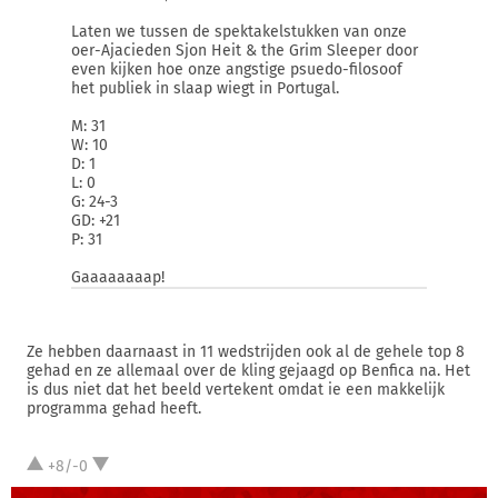
Laten we tussen de spektakelstukken van onze
oer-Ajacieden Sjon Heit & the Grim Sleeper door
even kijken hoe onze angstige psuedo-filosoof
het publiek in slaap wiegt in Portugal.
M: 31
W: 10
D: 1
L: 0
G: 24-3
GD: +21
P: 31
Gaaaaaaaap!
Ze hebben daarnaast in 11 wedstrijden ook al de gehele top 8
gehad en ze allemaal over de kling gejaagd op Benfica na. Het
is dus niet dat het beeld vertekent omdat ie een makkelijk
programma gehad heeft.
+8/-0