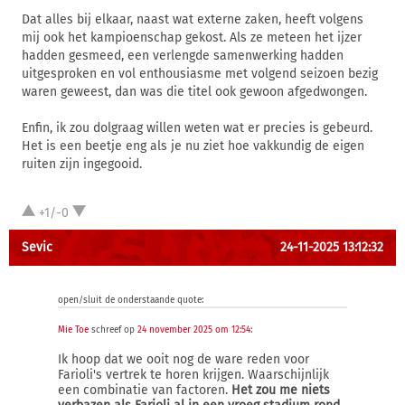
Dat alles bij elkaar, naast wat externe zaken, heeft volgens
mij ook het kampioenschap gekost. Als ze meteen het ijzer
hadden gesmeed, een verlengde samenwerking hadden
uitgesproken en vol enthousiasme met volgend seizoen bezig
waren geweest, dan was die titel ook gewoon afgedwongen.
Enfin, ik zou dolgraag willen weten wat er precies is gebeurd.
Het is een beetje eng als je nu ziet hoe vakkundig de eigen
ruiten zijn ingegooid.
+1/-0
Sevic
24-11-2025 13:12:32
open/sluit de onderstaande quote:
Mie Toe
schreef op
24 november 2025 om 12:54
:
Ik hoop dat we ooit nog de ware reden voor
Farioli's vertrek te horen krijgen. Waarschijnlijk
een combinatie van factoren.
Het zou me niets