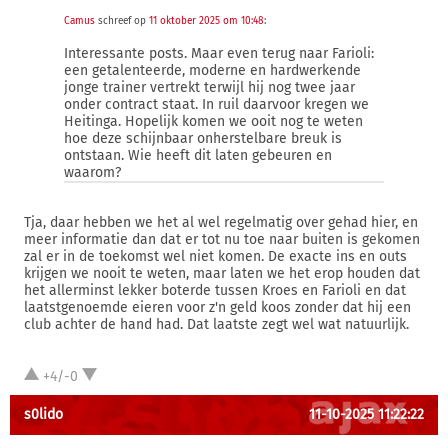
Camus
schreef op
11 oktober 2025 om 10:48
:
Interessante posts. Maar even terug naar Farioli:
een getalenteerde, moderne en hardwerkende
jonge trainer vertrekt terwijl hij nog twee jaar
onder contract staat. In ruil daarvoor kregen we
Heitinga. Hopelijk komen we ooit nog te weten
hoe deze schijnbaar onherstelbare breuk is
ontstaan. Wie heeft dit laten gebeuren en
waarom?
Tja, daar hebben we het al wel regelmatig over gehad hier, en
meer informatie dan dat er tot nu toe naar buiten is gekomen
zal er in de toekomst wel niet komen. De exacte ins en outs
krijgen we nooit te weten, maar laten we het erop houden dat
het allerminst lekker boterde tussen Kroes en Farioli en dat
laatstgenoemde eieren voor z'n geld koos zonder dat hij een
club achter de hand had. Dat laatste zegt wel wat natuurlijk.
+4/-0
s0lido
11-10-2025 11:22:22