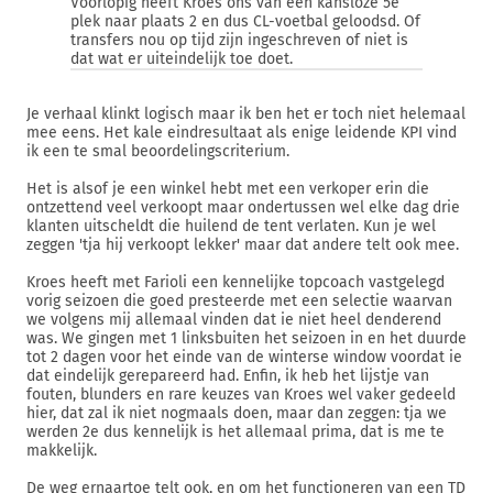
Voorlopig heeft Kroes ons van een kansloze 5e
plek naar plaats 2 en dus CL-voetbal geloodsd. Of
transfers nou op tijd zijn ingeschreven of niet is
dat wat er uiteindelijk toe doet.
Je verhaal klinkt logisch maar ik ben het er toch niet helemaal
mee eens. Het kale eindresultaat als enige leidende KPI vind
ik een te smal beoordelingscriterium.
Het is alsof je een winkel hebt met een verkoper erin die
ontzettend veel verkoopt maar ondertussen wel elke dag drie
klanten uitscheldt die huilend de tent verlaten. Kun je wel
zeggen 'tja hij verkoopt lekker' maar dat andere telt ook mee.
Kroes heeft met Farioli een kennelijke topcoach vastgelegd
vorig seizoen die goed presteerde met een selectie waarvan
we volgens mij allemaal vinden dat ie niet heel denderend
was. We gingen met 1 linksbuiten het seizoen in en het duurde
tot 2 dagen voor het einde van de winterse window voordat ie
dat eindelijk gerepareerd had. Enfin, ik heb het lijstje van
fouten, blunders en rare keuzes van Kroes wel vaker gedeeld
hier, dat zal ik niet nogmaals doen, maar dan zeggen: tja we
werden 2e dus kennelijk is het allemaal prima, dat is me te
makkelijk.
De weg ernaartoe telt ook, en om het functioneren van een TD