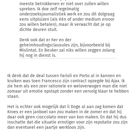
meeste betrokkenen er niet over zullen willen
spreken. Ik doe zelf regelmatig
onderzoeksjournalistiek werk en zou dit dolgraag
eens uitpluizen (als één of ander medium ervoor
zou willen betalen), maar ik verwacht dat je op
dichte deuren stuit.
Denk ook dat er her en der
geheimhoudingsclausules zijn, bijvoorbeeld bij
Mislintat. En Beuker zal niks willen zeggen zolang
hij nog in dienst is.
Ik denk dat de deal tussen Farioli en Porto al in kannen en
kruiken was toen Francesco zijn contract opzegde bij Ajax. Ik
zie hem als een zeer rationele en weloverwogen man die niet
zomaar uit emotie opstapt zonder een vervolg klaar te hebben
staan.
Het is echter ook mogelijk dat il Doge al aan zag komen dat
Kroes er een janboel van zou maken in de zomer en dat hij
daar ook geen cioccolato meer van kon maken. En dat hij dus
inschatte dat die situatie ernstiger voor zijn reputatie zou zijn
dan eventueel een jaartje werkloos zijn.