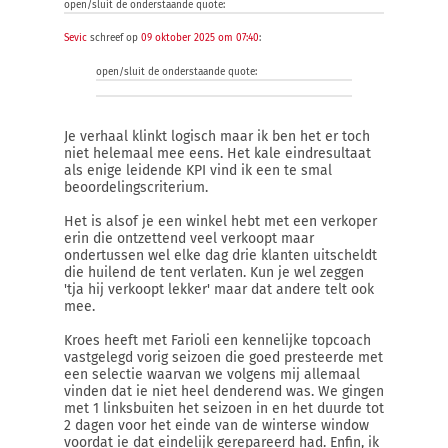
open/sluit de onderstaande quote:
Sevic
schreef op
09 oktober 2025 om 07:40
:
open/sluit de onderstaande quote:
Je verhaal klinkt logisch maar ik ben het er toch
niet helemaal mee eens. Het kale eindresultaat
als enige leidende KPI vind ik een te smal
beoordelingscriterium.
Het is alsof je een winkel hebt met een verkoper
erin die ontzettend veel verkoopt maar
ondertussen wel elke dag drie klanten uitscheldt
die huilend de tent verlaten. Kun je wel zeggen
'tja hij verkoopt lekker' maar dat andere telt ook
mee.
Kroes heeft met Farioli een kennelijke topcoach
vastgelegd vorig seizoen die goed presteerde met
een selectie waarvan we volgens mij allemaal
vinden dat ie niet heel denderend was. We gingen
met 1 linksbuiten het seizoen in en het duurde tot
2 dagen voor het einde van de winterse window
voordat ie dat eindelijk gerepareerd had. Enfin, ik