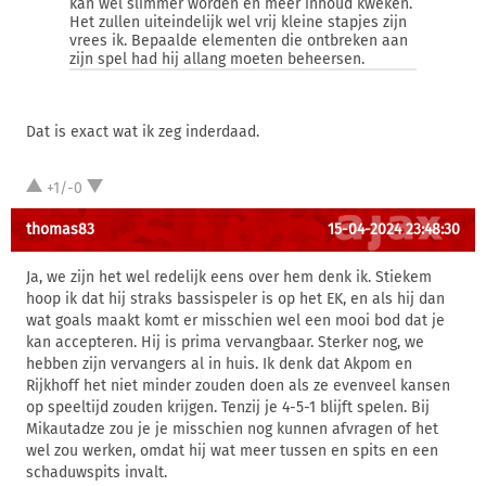
kan wel slimmer worden en meer inhoud kweken.
Het zullen uiteindelijk wel vrij kleine stapjes zijn
vrees ik. Bepaalde elementen die ontbreken aan
zijn spel had hij allang moeten beheersen.
Dat is exact wat ik zeg inderdaad.
+1/-0
thomas83
15-04-2024 23:48:30
Ja, we zijn het wel redelijk eens over hem denk ik. Stiekem
hoop ik dat hij straks bassispeler is op het EK, en als hij dan
wat goals maakt komt er misschien wel een mooi bod dat je
kan accepteren. Hij is prima vervangbaar. Sterker nog, we
hebben zijn vervangers al in huis. Ik denk dat Akpom en
Rijkhoff het niet minder zouden doen als ze evenveel kansen
op speeltijd zouden krijgen. Tenzij je 4-5-1 blijft spelen. Bij
Mikautadze zou je je misschien nog kunnen afvragen of het
wel zou werken, omdat hij wat meer tussen en spits en een
schaduwspits invalt.