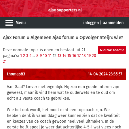
Menu
inloggen
|
aanmelden
Ajax Forum
»
Algemeen Ajax forum
» Opvolger Steijn: wie?
Deze normale topic is open en bestaat uit 21
pagina's:
1
2
3
4
...
8
9
10
11
12
13
14
15
16
17
18
19
20
21
thomas83
14-04-2024 23:35:57
Van Gaal? Liever niet eigenlijk. Hij zou een goede interim zijn
geweest, maar ik vind hem wat te ouderwets en te oud om
echt als vaste coach te gebruiken.
Wie het ook wordt, het moet echt een topcoach zijn. We
hebben denk ik vanmiddag weer kunnen zien dat de kwaliteit
en keuzes van de coach gewoon heel veel uitmaken. In de
eerste helft speel je weer dat achterlijke 4-5-1 wat vlees noch