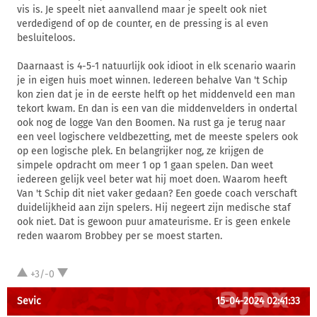
vis is. Je speelt niet aanvallend maar je speelt ook niet
verdedigend of op de counter, en de pressing is al even
besluiteloos.
Daarnaast is 4-5-1 natuurlijk ook idioot in elk scenario waarin
je in eigen huis moet winnen. Iedereen behalve Van 't Schip
kon zien dat je in de eerste helft op het middenveld een man
tekort kwam. En dan is een van die middenvelders in ondertal
ook nog de logge Van den Boomen. Na rust ga je terug naar
een veel logischere veldbezetting, met de meeste spelers ook
op een logische plek. En belangrijker nog, ze krijgen de
simpele opdracht om meer 1 op 1 gaan spelen. Dan weet
iedereen gelijk veel beter wat hij moet doen. Waarom heeft
Van 't Schip dit niet vaker gedaan? Een goede coach verschaft
duidelijkheid aan zijn spelers. Hij negeert zijn medische staf
ook niet. Dat is gewoon puur amateurisme. Er is geen enkele
reden waarom Brobbey per se moest starten.
+3/-0
Sevic
15-04-2024 02:41:33