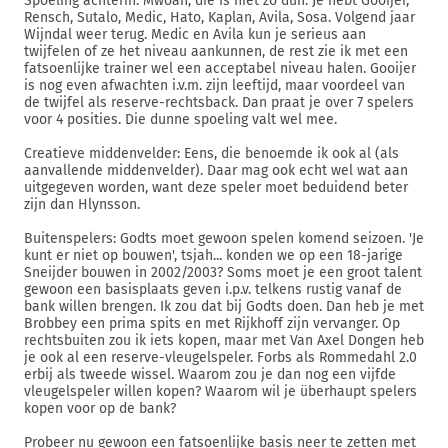
Spoeling achterin: Mwoah, die is niet zo dun. Je hebt Gooijer,
Rensch, Sutalo, Medic, Hato, Kaplan, Avila, Sosa. Volgend jaar
Wijndal weer terug. Medic en Avila kun je serieus aan
twijfelen of ze het niveau aankunnen, de rest zie ik met een
fatsoenlijke trainer wel een acceptabel niveau halen. Gooijer
is nog even afwachten i.v.m. zijn leeftijd, maar voordeel van
de twijfel als reserve-rechtsback. Dan praat je over 7 spelers
voor 4 posities. Die dunne spoeling valt wel mee.
Creatieve middenvelder: Eens, die benoemde ik ook al (als
aanvallende middenvelder). Daar mag ook echt wel wat aan
uitgegeven worden, want deze speler moet beduidend beter
zijn dan Hlynsson.
Buitenspelers: Godts moet gewoon spelen komend seizoen. 'Je
kunt er niet op bouwen', tsjah... konden we op een 18-jarige
Sneijder bouwen in 2002/2003? Soms moet je een groot talent
gewoon een basisplaats geven i.p.v. telkens rustig vanaf de
bank willen brengen. Ik zou dat bij Godts doen. Dan heb je met
Brobbey een prima spits en met Rijkhoff zijn vervanger. Op
rechtsbuiten zou ik iets kopen, maar met Van Axel Dongen heb
je ook al een reserve-vleugelspeler. Forbs als Rommedahl 2.0
erbij als tweede wissel. Waarom zou je dan nog een vijfde
vleugelspeler willen kopen? Waarom wil je überhaupt spelers
kopen voor op de bank?
Probeer nu gewoon een fatsoenlijke basis neer te zetten met