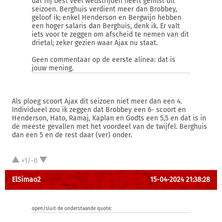
dat hij best veel wedstrijden heeft gemist dit
seizoen. Berghuis verdient meer dan Brobbey,
geloof ik; enkel Henderson en Bergwijn hebben
een hoger salaris dan Berghuis, denk ik. Er valt
iets voor te zeggen om afscheid te nemen van dit
drietal; zeker gezien waar Ajax nu staat.
Geen commentaar op de eerste alinea: dat is
jouw mening.
Als ploeg scoort Ajax dit seizoen niet meer dan een 4.
Individueel zou ik zeggen dat Brobbey een 6- scoort en
Henderson, Hato, Ramaj, Kaplan en Godts een 5,5 en dat is in
de meeste gevallen met het voordeel van de twijfel. Berghuis
dan een 5 en de rest daar (ver) onder.
+1/-0
ElSimao2
15-04-2024 21:38:28
open/sluit de onderstaande quote: