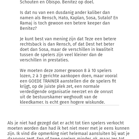
Schouten en Obispo. Benitez op doel.
Is dat nu van een dusdanig ander kaliber dan
namen als Rensch, Hato, Kaplan, Sosa, Sutalo? En
Ramaj is toch gewoon een betere keeper dan
Benitez?
Je kunt best van mening zijn dat Teze een betere
rechtsback is dan Rensch, of dat Dest het beter
doet dan Sosa, maar de verschillen in kwaliteit
tussen de spelers zijn veel kleiner dan de
verschillen in prestaties.
We moeten deze zomer gewoon 8 à 10 spelers
lozen, 2 à 3 gerichte aankopen doen, maar vooral
een GOEDE TRAINER aanstellen die de spelers fit
krijgt, op de juiste plek zet, een normale
verdedigende organisatie neerzet en de onrust
uit de bestuurskamer weghoudt van de
kleedkamer. Is echt geen hogere wiskunde.
Als je niet had gezegd dat er acht tot tien spelers verkocht
moeten worden dan had ik het niet meer met je eens kunnen
zijn. Ik vind die opmerking niet helemaal aansluiten bij wat je
daarvoor zegt. Een of twee spelers minder, ok, maar zes tot