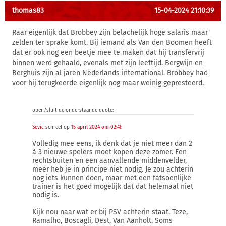
thomas83
15-04-2024 21:10:39
Raar eigenlijk dat Brobbey zijn belachelijk hoge salaris maar
zelden ter sprake komt. Bij iemand als Van den Boomen heeft
dat er ook nog een beetje mee te maken dat hij transfervrij
binnen werd gehaald, evenals met zijn leeftijd. Bergwijn en
Berghuis zijn al jaren Nederlands international. Brobbey had
voor hij terugkeerde eigenlijk nog maar weinig gepresteerd.
open/sluit de onderstaande quote:
Sevic
schreef op
15 april 2024 om 02:41
:
Volledig mee eens, ik denk dat je niet meer dan 2
à 3 nieuwe spelers moet kopen deze zomer. Een
rechtsbuiten en een aanvallende middenvelder,
meer heb je in principe niet nodig. Je zou achterin
nog iets kunnen doen, maar met een fatsoenlijke
trainer is het goed mogelijk dat dat helemaal niet
nodig is.
Kijk nou naar wat er bij PSV achterin staat. Teze,
Ramalho, Boscagli, Dest, Van Aanholt. Soms