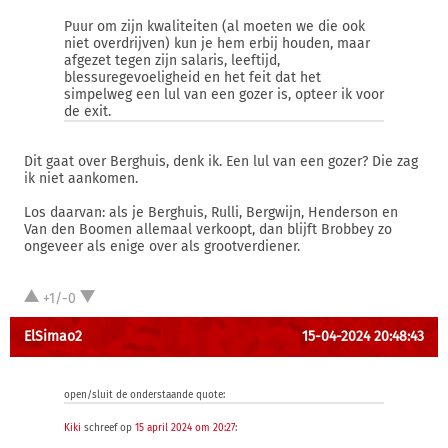
Puur om zijn kwaliteiten (al moeten we die ook
niet overdrijven) kun je hem erbij houden, maar
afgezet tegen zijn salaris, leeftijd,
blessuregevoeligheid en het feit dat het
simpelweg een lul van een gozer is, opteer ik voor
de exit.
Dit gaat over Berghuis, denk ik. Een lul van een gozer? Die zag
ik niet aankomen.
Los daarvan: als je Berghuis, Rulli, Bergwijn, Henderson en
Van den Boomen allemaal verkoopt, dan blijft Brobbey zo
ongeveer als enige over als grootverdiener.
+1/-0
ElSimao2
15-04-2024 20:48:43
open/sluit de onderstaande quote:
Kiki
schreef op
15 april 2024 om 20:27
: