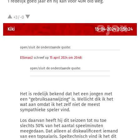
1 redelijk goed jaar en hij kan voor 40M oid weg.
+3/-0
Kiki
15-04-2024 20:56:24
open/sluit de onderstaande quote:
ElSimao2
schreef op
15 april 2024 om 20:48
:
open/sluit de onderstaande quote:
Het is redelijk bekend dat het een jongen met
een "gebruiksaanwijzing" is. Wellicht dik ik het
wat aan omdat ik het zelf niet de meest
sympathieke speler vind.
Los daarvan heeft hij dit seizoen tot nu toe
slechts 50% van het aantal speelminuten
meegedaan. Dat alleen al diskwalificeert iemand
van een topsalaris. Speltechnisch vind ik het dit