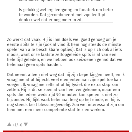
Is gelukkig wel erg leergierig en fanatiek om beter
te worden. Dat gecombineerd met zijn leeftijd
denk ik wel dat er nog meer in zit.
Zo werkt dat vaak. Hij is inmiddels wel goed genoeg om je
eerste spits te zijn (ook al vind ik hem nog steeds de minste
speler van alle beschikbare opties). Dat is op zich ook al iets
moois, want onze laatste zelfopgeleide spits is al van een
hele tijd geleden, en we hebben ook seizoenen gehad dat we
helemaal geen spits hadden.
Dat neemt alleen niet weg dat hij zijn beperkingen heeft, en ik
vraag me af of hij echt veel elementen aan zijn spel toe kan
voegen. Ik vraag me zelfs af of hij fysiek die extra stap kan
zetten. Hij is dit seizoen al van heel ver gekomen, maar een
spits die iedere wedstrijd 90 minuten kan spelen is niet zo
bijzonder. Hij lijkt vaak helemaal leeg op het einde, en hij is
nog steeds best blessuregevoelig. Zou wel interessant zijn om
hem met een meer competente staf te zien werken.
+1/-0