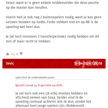
halen, want er is geen enkele middenvelder die deze positie
op die manier kan invullen.
Voorin heb je ook nog 2 buitenspelers nodig, want je kan geen
seizoen bouwen op Godts, Forbs voldoet niet en op RB is de
spoeling wel heel dun.
Je zal toch minstens 2 transferperiodes nodig hebben om dit
min of meer recht te trekken.
+1/-0
Sevic
15-04-2024 13:10:18
open/sluit de onderstaande quote:
Bjorn121
schreef op
15 april 2024 om 09:19
:
Je zal toch ook een LB erbij moeten hebben en
afscheid nemen van Sosa. Verder vind ik de
spoeling centraal achterin iets te dun, omdat het
allemaal heel jonge spelers zijn. Middenveld