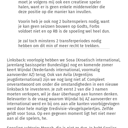
moet je volgens mij ook een creatieve speler
halen, want er is geen enkele middenvelder die
deze positie op die manier kan invullen.
Voorin heb je ook nog 2 buitenspelers nodig, want
je kan geen seizoen bouwen op Godts, Forbs
voldoet niet en op RB is de spoeling wel heel dun.
Je zal toch minstens 2 transferperiodes nodig
hebben om dit min of meer recht te trekken.
Linksback: voorlopig hebben we Sosa (Kroatisch international,
jarenlang basisspeler Bundesliga) nog en komende zomer
keert Wijndal (Nederlands international, voormalig
aanvoerder AZ) terug. Ook van Avila (Argentijns
jeugdinternational) zijn we nog lang niet af. Compleet
onverantwoord om onder die omstandigheden in een nieuwe
linksback te investeren. Je zult eerst 2 van die 3 namen
moeten verkopen, wil je daar überhaupt aan kunnen denken.
Relevanter is de vraag waarom Wijndal bij AZ aanvoerder en
international werd en bij ons aan alle kanten voorbijgevlogen
werd door hele matige Eredivisie-vleugelspelertjes. Zelfde
geldt voor Sosa. Op een gegeven moment ligt het niet meer
aan al die spelers, he.