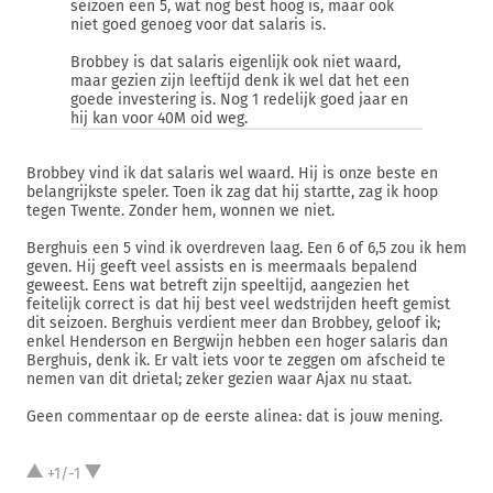
seizoen een 5, wat nog best hoog is, maar ook
niet goed genoeg voor dat salaris is.
Brobbey is dat salaris eigenlijk ook niet waard,
maar gezien zijn leeftijd denk ik wel dat het een
goede investering is. Nog 1 redelijk goed jaar en
hij kan voor 40M oid weg.
Brobbey vind ik dat salaris wel waard. Hij is onze beste en
belangrijkste speler. Toen ik zag dat hij startte, zag ik hoop
tegen Twente. Zonder hem, wonnen we niet.
Berghuis een 5 vind ik overdreven laag. Een 6 of 6,5 zou ik hem
geven. Hij geeft veel assists en is meermaals bepalend
geweest. Eens wat betreft zijn speeltijd, aangezien het
feitelijk correct is dat hij best veel wedstrijden heeft gemist
dit seizoen. Berghuis verdient meer dan Brobbey, geloof ik;
enkel Henderson en Bergwijn hebben een hoger salaris dan
Berghuis, denk ik. Er valt iets voor te zeggen om afscheid te
nemen van dit drietal; zeker gezien waar Ajax nu staat.
Geen commentaar op de eerste alinea: dat is jouw mening.
+1/-1