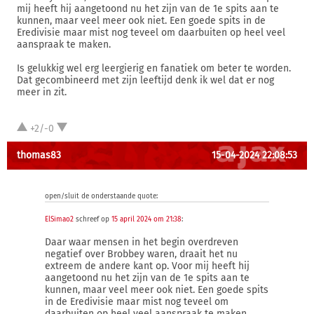
mij heeft hij aangetoond nu het zijn van de 1e spits aan te
kunnen, maar veel meer ook niet. Een goede spits in de
Eredivisie maar mist nog teveel om daarbuiten op heel veel
aanspraak te maken.
Is gelukkig wel erg leergierig en fanatiek om beter te worden.
Dat gecombineerd met zijn leeftijd denk ik wel dat er nog
meer in zit.
+2/-0
thomas83
15-04-2024 22:08:53
open/sluit de onderstaande quote:
ElSimao2
schreef op
15 april 2024 om 21:38
:
Daar waar mensen in het begin overdreven
negatief over Brobbey waren, draait het nu
extreem de andere kant op. Voor mij heeft hij
aangetoond nu het zijn van de 1e spits aan te
kunnen, maar veel meer ook niet. Een goede spits
in de Eredivisie maar mist nog teveel om
daarbuiten op heel veel aanspraak te maken.