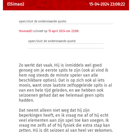
ElSimao2
15-04-2024 23:08:22
open/sluit de onderstaande quote:
thomas83
schreef op
15 april 2024 om 22:08
:
open/sluit de onderstaande quote:
Zo werkt dat vaak. Hij is inmiddels wel goed
genoeg om je eerste spits te zijn (ook al vind ik
hem nog steeds de minste speler van alle
beschikbare opties). Dat is op zich ook al iets
moois, want onze laatste zelfopgeleide spits is al
van een hele tijd geleden, en we hebben ook
seizoenen gehad dat we helemaal geen spits
hadden.
Dat neemt alleen niet weg dat hij zijn
beperkingen heeft, en ik vraag me af of hij echt
veel elementen aan zijn spel toe kan voegen. Ik
vraag me zelfs af of hij fysiek die extra stap kan
zetten. Hij is dit seizoen al van heel ver gekomen,