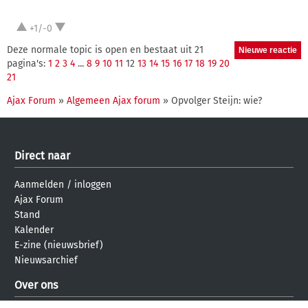
+1/-0
Deze normale topic is open en bestaat uit 21
pagina's:
1
2
3
4
...
8
9
10
11
12
13
14
15
16
17
18
19
20
21
Ajax Forum
»
Algemeen Ajax forum
» Opvolger Steijn: wie?
Direct naar
Aanmelden
/
inloggen
Ajax Forum
Stand
Kalender
E-zine (nieuwsbrief)
Nieuwsarchief
Over ons