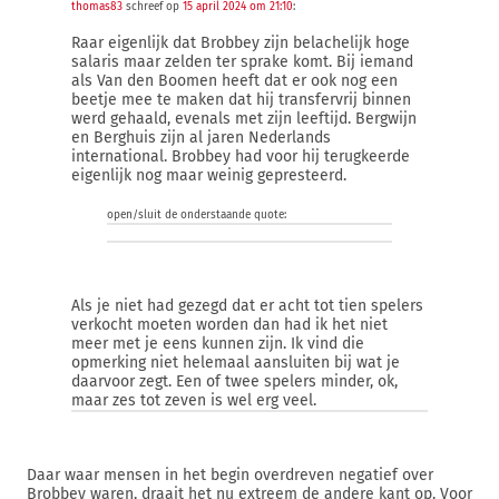
thomas83
schreef op
15 april 2024 om 21:10
:
Raar eigenlijk dat Brobbey zijn belachelijk hoge
salaris maar zelden ter sprake komt. Bij iemand
als Van den Boomen heeft dat er ook nog een
beetje mee te maken dat hij transfervrij binnen
werd gehaald, evenals met zijn leeftijd. Bergwijn
en Berghuis zijn al jaren Nederlands
international. Brobbey had voor hij terugkeerde
eigenlijk nog maar weinig gepresteerd.
open/sluit de onderstaande quote:
Als je niet had gezegd dat er acht tot tien spelers
verkocht moeten worden dan had ik het niet
meer met je eens kunnen zijn. Ik vind die
opmerking niet helemaal aansluiten bij wat je
daarvoor zegt. Een of twee spelers minder, ok,
maar zes tot zeven is wel erg veel.
Daar waar mensen in het begin overdreven negatief over
Brobbey waren, draait het nu extreem de andere kant op. Voor