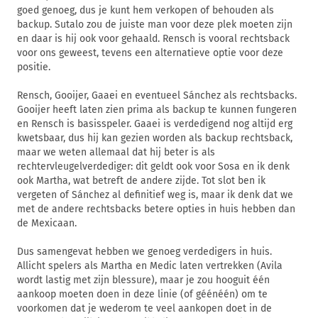
goed genoeg, dus je kunt hem verkopen of behouden als
backup. Sutalo zou de juiste man voor deze plek moeten zijn
en daar is hij ook voor gehaald. Rensch is vooral rechtsback
voor ons geweest, tevens een alternatieve optie voor deze
positie.
Rensch, Gooijer, Gaaei en eventueel Sánchez als rechtsbacks.
Gooijer heeft laten zien prima als backup te kunnen fungeren
en Rensch is basisspeler. Gaaei is verdedigend nog altijd erg
kwetsbaar, dus hij kan gezien worden als backup rechtsback,
maar we weten allemaal dat hij beter is als
rechtervleugelverdediger: dit geldt ook voor Sosa en ik denk
ook Martha, wat betreft de andere zijde. Tot slot ben ik
vergeten of Sánchez al definitief weg is, maar ik denk dat we
met de andere rechtsbacks betere opties in huis hebben dan
de Mexicaan.
Dus samengevat hebben we genoeg verdedigers in huis.
Allicht spelers als Martha en Medic laten vertrekken (Avila
wordt lastig met zijn blessure), maar je zou hooguit één
aankoop moeten doen in deze linie (of géénéén) om te
voorkomen dat je wederom te veel aankopen doet in de