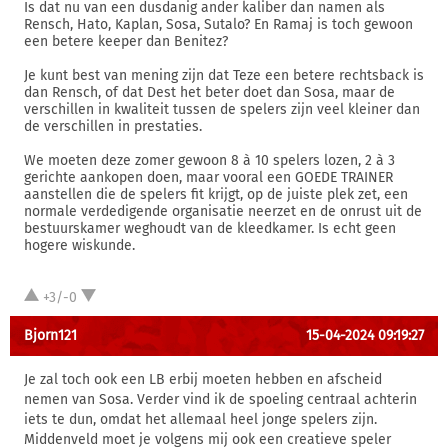
Is dat nu van een dusdanig ander kaliber dan namen als
Rensch, Hato, Kaplan, Sosa, Sutalo? En Ramaj is toch gewoon
een betere keeper dan Benitez?
Je kunt best van mening zijn dat Teze een betere rechtsback is
dan Rensch, of dat Dest het beter doet dan Sosa, maar de
verschillen in kwaliteit tussen de spelers zijn veel kleiner dan
de verschillen in prestaties.
We moeten deze zomer gewoon 8 à 10 spelers lozen, 2 à 3
gerichte aankopen doen, maar vooral een GOEDE TRAINER
aanstellen die de spelers fit krijgt, op de juiste plek zet, een
normale verdedigende organisatie neerzet en de onrust uit de
bestuurskamer weghoudt van de kleedkamer. Is echt geen
hogere wiskunde.
+3/-0
Bjorn121
15-04-2024 09:19:27
Je zal toch ook een LB erbij moeten hebben en afscheid
nemen van Sosa. Verder vind ik de spoeling centraal achterin
iets te dun, omdat het allemaal heel jonge spelers zijn.
Middenveld moet je volgens mij ook een creatieve speler