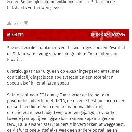
zomer. Belangrijk is de ontwikkeling van o.a. Sutalo en de
linksbacks vertrouwen geven.
+3/-0
Mike1976
15-04-2024 16:27:34
Sowieso worden aankopen veel te snel afgeschreven. Gvardiol
en Sutalo waren vorig seizoen de grootste CV talenten van
Kroatië.
Gvardiol gaat naar City, een op elkaar ingespeeld elftal met
een duidelijk ingeslepen spelsysteem en een toptrainer.
Speelt alsof hij er al jaren speelt.
Sutalo gaat naar FC Looney Tunes waar de trainer een
privéoorlog uitvecht met de TD, de diverse bestuurslagen over
elkaar heen buitelen in een ordinaire machtsstrijd,
directieleden beschadigd weg worden gejaagd, er voor het
tweede jaar op rij een giga sloot aan aankopen is gedaan
terwijl alle ervaren sterkhouders zijn vertrokken of weggepest,
de disfunctionele staf elke week een andere opstelling en