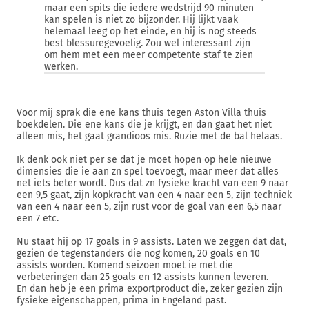
maar een spits die iedere wedstrijd 90 minuten
kan spelen is niet zo bijzonder. Hij lijkt vaak
helemaal leeg op het einde, en hij is nog steeds
best blessuregevoelig. Zou wel interessant zijn
om hem met een meer competente staf te zien
werken.
Voor mij sprak die ene kans thuis tegen Aston Villa thuis
boekdelen. Die ene kans die je krijgt, en dan gaat het niet
alleen mis, het gaat grandioos mis. Ruzie met de bal helaas.
Ik denk ook niet per se dat je moet hopen op hele nieuwe
dimensies die ie aan zn spel toevoegt, maar meer dat alles
net iets beter wordt. Dus dat zn fysieke kracht van een 9 naar
een 9,5 gaat, zijn kopkracht van een 4 naar een 5, zijn techniek
van een 4 naar een 5, zijn rust voor de goal van een 6,5 naar
een 7 etc.
Nu staat hij op 17 goals in 9 assists. Laten we zeggen dat dat,
gezien de tegenstanders die nog komen, 20 goals en 10
assists worden. Komend seizoen moet ie met die
verbeteringen dan 25 goals en 12 assists kunnen leveren.
En dan heb je een prima exportproduct die, zeker gezien zijn
fysieke eigenschappen, prima in Engeland past.