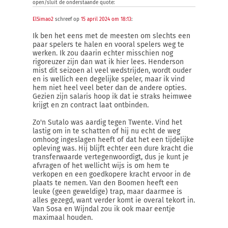
open/sluit de onderstaande quote:
ElSimao2
schreef op
15 april 2024 om 18:13
:
Ik ben het eens met de meesten om slechts een
paar spelers te halen en vooral spelers weg te
werken. Ik zou daarin echter misschien nog
rigoreuzer zijn dan wat ik hier lees. Henderson
mist dit seizoen al veel wedstrijden, wordt ouder
en is wellich een degelijke speler, maar ik vind
hem niet heel veel beter dan de andere opties.
Gezien zijn salaris hoop ik dat ie straks heimwee
krijgt en zn contract laat ontbinden.
Zo'n Sutalo was aardig tegen Twente. Vind het
lastig om in te schatten of hij nu echt de weg
omhoog ingeslagen heeft of dat het een tijdelijke
opleving was. Hij blijft echter een dure kracht die
transferwaarde vertegenwoordigt, dus je kunt je
afvragen of het wellicht wijs is om hem te
verkopen en een goedkopere kracht ervoor in de
plaats te nemen. Van den Boomen heeft een
leuke (geen geweldige) trap, maar daarmee is
alles gezegd, want verder komt ie overal tekort in.
Van Sosa en Wijndal zou ik ook maar eentje
maximaal houden.