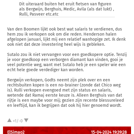
Dit uiteraard buiten het eruit fietsen van figuren
als Bergwijn, Berghuis, Medic, Avila (als dat lukt) ,
Rulli, Pasveer etc.etc
Van den Boomen lijkt ook best wat salaris te verdienen, dus
hem zou ik verkopen ook om die reden. Henderson halen
afgelopen januari, lijkt mij een relatief wanhopige zet. Ik denk
ook niet dat deze investering heel wijs is gebleken.
Sutalo zou ik niet vervangen voor een goedkopere optie. Tenzij
je voor goedkoop een verborgen diamant kan vinden, gooi je
veel potentie weg, want met Sutalo heb je een speler wie een
echt hele goede verdediger kan worden.
Bergwijn verkopen, Godts neemt zijn plek over en een
rechtsbuiten kopen is een no-brainer (zonde dat Chico weg
is). Rulli verkopen evengoed met zijn status en salaris,
wetende dat Ramaj eerste keuze is. Alleen Berghuis van dat
rijtje is een maybe voor mij; gezien zijn recente blessureleed
en leeftijd, kan ik begrijpen dat ook hij hier genoemd wordt.
+1/-0
ElSimao2
15-04-2024 19:39:28