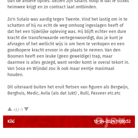
dan de andere opties. Gezien zijn salaris hoop ik dat ie straks
heimwee krijgt en zn contract laat ontbinden.
Zo'n Sutalo was aardig tegen Twente. Vind het lastig om in te
schatten of hij nu echt de weg omhoog ingeslagen heeft of
dat het een tijdelijke opleving was. Hij blijft echter een dure
kracht die transferwaarde vertegenwoordigt, dus je kunt je
afvragen of het wellicht wijs is om hem te verkopen en een
goedkopere kracht ervoor in de plaats te nemen. Van den
Boomen heeft een leuke (geen geweldige) trap, maar
daarmee is alles gezegd, want verder komt ie overal tekort in.
Van Sosa en Wijndal zou ik ook maar eentje maximaal
houden.
Dit uiteraard buiten het eruit fietsen van figuren als Bergwijn,
Berghuis, Medic, Avila (als dat lukt) , Rulli, Pasveer etc.etc
+3/-1
Kiki
15-04-2024 19:06:52