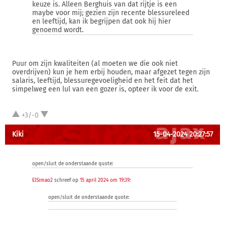
keuze is. Alleen Berghuis van dat rijtje is een
maybe voor mij; gezien zijn recente blessureleed
en leeftijd, kan ik begrijpen dat ook hij hier
genoemd wordt.
Puur om zijn kwaliteiten (al moeten we die ook niet
overdrijven) kun je hem erbij houden, maar afgezet tegen zijn
salaris, leeftijd, blessuregevoeligheid en het feit dat het
simpelweg een lul van een gozer is, opteer ik voor de exit.
+3/-0
Kiki
15-04-2024 20:27:57
open/sluit de onderstaande quote:
ElSimao2
schreef op
15 april 2024 om 19:39
:
open/sluit de onderstaande quote: