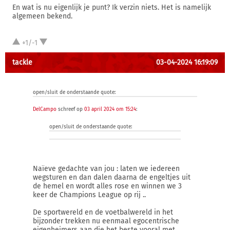
En wat is nu eigenlijk je punt? Ik verzin niets. Het is namelijk
algemeen bekend.
+1/-1
tackle
03-04-2024 16:19:09
open/sluit de onderstaande quote:
DelCampo
schreef op
03 april 2024 om 15:24
:
open/sluit de onderstaande quote:
Naïeve gedachte van jou : laten we iedereen
wegsturen en dan dalen daarna de engeltjes uit
de hemel en wordt alles rose en winnen we 3
keer de Champions League op rij ..
De sportwereld en de voetbalwereld in het
bijzonder trekken nu eenmaal egocentrische
eigenheimers aan die het beste vooral met