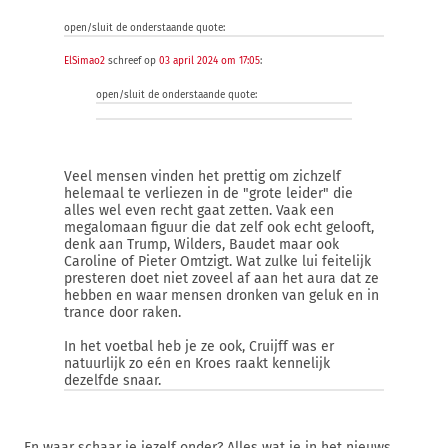
open/sluit de onderstaande quote:
ElSimao2
schreef op
03 april 2024 om 17:05
:
open/sluit de onderstaande quote:
Veel mensen vinden het prettig om zichzelf
helemaal te verliezen in de "grote leider" die
alles wel even recht gaat zetten. Vaak een
megalomaan figuur die dat zelf ook echt gelooft,
denk aan Trump, Wilders, Baudet maar ook
Caroline of Pieter Omtzigt. Wat zulke lui feitelijk
presteren doet niet zoveel af aan het aura dat ze
hebben en waar mensen dronken van geluk en in
trance door raken.
In het voetbal heb je ze ook, Cruijff was er
natuurlijk zo eén en Kroes raakt kennelijk
dezelfde snaar.
En waar schaar je jezelf onder? Alles wat je in het nieuws