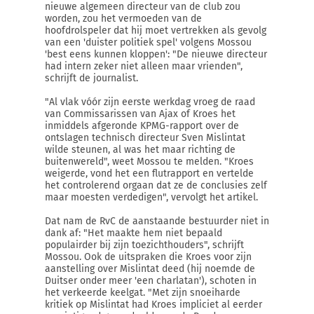
nieuwe algemeen directeur van de club zou
worden, zou het vermoeden van de
hoofdrolspeler dat hij moet vertrekken als gevolg
van een 'duister politiek spel' volgens Mossou
'best eens kunnen kloppen': "De nieuwe directeur
had intern zeker niet alleen maar vrienden",
schrijft de journalist.
"Al vlak vóór zijn eerste werkdag vroeg de raad
van Commissarissen van Ajax of Kroes het
inmiddels afgeronde KPMG-rapport over de
ontslagen technisch directeur Sven Mislintat
wilde steunen, al was het maar richting de
buitenwereld", weet Mossou te melden. "Kroes
weigerde, vond het een flutrapport en vertelde
het controlerend orgaan dat ze de conclusies zelf
maar moesten verdedigen", vervolgt het artikel.
Dat nam de RvC de aanstaande bestuurder niet in
dank af: "Het maakte hem niet bepaald
populairder bij zijn toezichthouders", schrijft
Mossou. Ook de uitspraken die Kroes voor zijn
aanstelling over Mislintat deed (hij noemde de
Duitser onder meer 'een charlatan'), schoten in
het verkeerde keelgat. "Met zijn snoeiharde
kritiek op Mislintat had Kroes impliciet al eerder