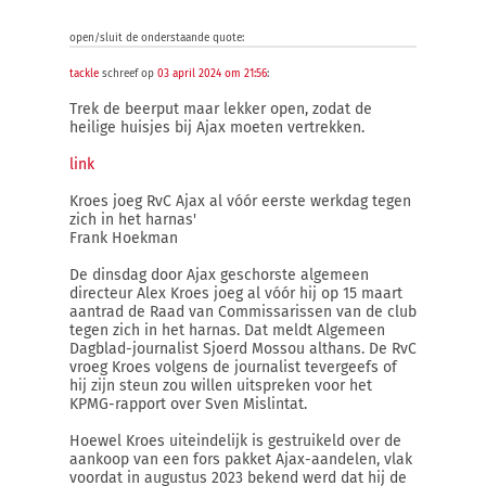
open/sluit de onderstaande quote:
tackle
schreef op
03 april 2024 om 21:56
:
Trek de beerput maar lekker open, zodat de
heilige huisjes bij Ajax moeten vertrekken.
link
Kroes joeg RvC Ajax al vóór eerste werkdag tegen
zich in het harnas'
Frank Hoekman
De dinsdag door Ajax geschorste algemeen
directeur Alex Kroes joeg al vóór hij op 15 maart
aantrad de Raad van Commissarissen van de club
tegen zich in het harnas. Dat meldt Algemeen
Dagblad-journalist Sjoerd Mossou althans. De RvC
vroeg Kroes volgens de journalist tevergeefs of
hij zijn steun zou willen uitspreken voor het
KPMG-rapport over Sven Mislintat.
Hoewel Kroes uiteindelijk is gestruikeld over de
aankoop van een fors pakket Ajax-aandelen, vlak
voordat in augustus 2023 bekend werd dat hij de