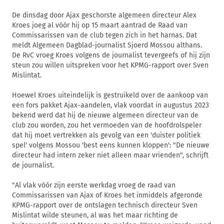
De dinsdag door Ajax geschorste algemeen directeur Alex
Kroes joeg al vóór hij op 15 maart aantrad de Raad van
Commissarissen van de club tegen zich in het harnas. Dat
meldt Algemeen Dagblad-journalist Sjoerd Mossou althans.
De RvC vroeg Kroes volgens de journalist tevergeefs of hij zijn
steun zou willen uitspreken voor het KPMG-rapport over Sven
Mislintat.
Hoewel Kroes uiteindelijk is gestruikeld over de aankoop van
een fors pakket Ajax-aandelen, vlak voordat in augustus 2023
bekend werd dat hij de nieuwe algemeen directeur van de
club zou worden, zou het vermoeden van de hoofdrolspeler
dat hij moet vertrekken als gevolg van een 'duister politiek
spel' volgens Mossou 'best eens kunnen kloppen': "De nieuwe
directeur had intern zeker niet alleen maar vrienden", schrijft
de journalist.
"Al vlak vóór zijn eerste werkdag vroeg de raad van
Commissarissen van Ajax of Kroes het inmiddels afgeronde
KPMG-rapport over de ontslagen technisch directeur Sven
Mislintat wilde steunen, al was het maar richting de