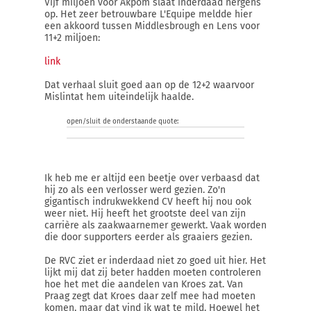
Vijf miljoen voor Akpom slaat inderdaad nergens
op. Het zeer betrouwbare L'Equipe meldde hier
een akkoord tussen Middlesbrough en Lens voor
11+2 miljoen:
link
Dat verhaal sluit goed aan op de 12+2 waarvoor
Mislintat hem uiteindelijk haalde.
open/sluit de onderstaande quote:
Ik heb me er altijd een beetje over verbaasd dat
hij zo als een verlosser werd gezien. Zo'n
gigantisch indrukwekkend CV heeft hij nou ook
weer niet. Hij heeft het grootste deel van zijn
carrière als zaakwaarnemer gewerkt. Vaak worden
die door supporters eerder als graaiers gezien.
De RVC ziet er inderdaad niet zo goed uit hier. Het
lijkt mij dat zij beter hadden moeten controleren
hoe het met die aandelen van Kroes zat. Van
Praag zegt dat Kroes daar zelf mee had moeten
komen, maar dat vind ik wat te mild. Hoewel het