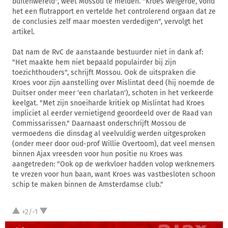
buitenwereld", weet Mossou te melden. "Kroes weigerde, vond
het een flutrapport en vertelde het controlerend orgaan dat ze
de conclusies zelf maar moesten verdedigen", vervolgt het
artikel.
Dat nam de RvC de aanstaande bestuurder niet in dank af:
"Het maakte hem niet bepaald populairder bij zijn
toezichthouders", schrijft Mossou. Ook de uitspraken die
Kroes voor zijn aanstelling over Mislintat deed (hij noemde de
Duitser onder meer 'een charlatan'), schoten in het verkeerde
keelgat. "Met zijn snoeiharde kritiek op Mislintat had Kroes
impliciet al eerder vernietigend geoordeeld over de Raad van
Commissarissen." Daarnaast onderschrijft Mossou de
vermoedens die dinsdag al veelvuldig werden uitgesproken
(onder meer door oud-prof Willie Overtoom), dat veel mensen
binnen Ajax vreesden voor hun positie nu Kroes was
aangetreden: "Ook op de werkvloer hadden volop werknemers
te vrezen voor hun baan, want Kroes was vastbesloten schoon
schip te maken binnen de Amsterdamse club."
+2/-1