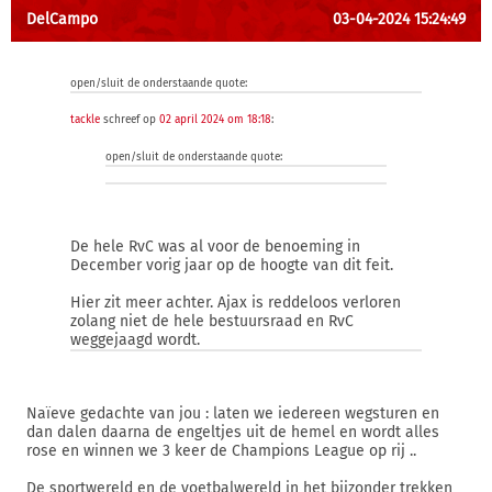
DelCampo
03-04-2024 15:24:49
open/sluit de onderstaande quote:
tackle
schreef op
02 april 2024 om 18:18
:
open/sluit de onderstaande quote:
De hele RvC was al voor de benoeming in
December vorig jaar op de hoogte van dit feit.
Hier zit meer achter. Ajax is reddeloos verloren
zolang niet de hele bestuursraad en RvC
weggejaagd wordt.
Naïeve gedachte van jou : laten we iedereen wegsturen en
dan dalen daarna de engeltjes uit de hemel en wordt alles
rose en winnen we 3 keer de Champions League op rij ..
De sportwereld en de voetbalwereld in het bijzonder trekken