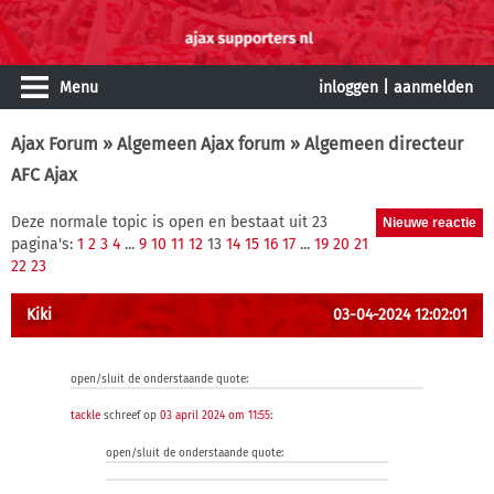
Menu
inloggen
|
aanmelden
Ajax Forum
»
Algemeen Ajax forum
» Algemeen directeur
AFC Ajax
Deze normale topic is open en bestaat uit 23
pagina's:
1
2
3
4
...
9
10
11
12
13
14
15
16
17
...
19
20
21
22
23
Kiki
03-04-2024 12:02:01
open/sluit de onderstaande quote:
tackle
schreef op
03 april 2024 om 11:55
:
open/sluit de onderstaande quote: