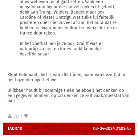
alles wel even recht gaat zetten. Vaak een
megalomaan figuur die dat zelf ook echt gelooft,
denk aan Trump, Wilders, Baudet maar ook
Caroline of Pieter Omtzigt. Wat zulke lui feitelijk
presteren doet niet zoveel af aan het aura dat ze
hebben en waar mensen dronken van geluk en in
trance door raken.
In het voetbal heb je ze ook, Cruijff was er
natuurlijk zo eén en Kroes raakt kennelijk
dezelfde snaar.
Klopt helemaal ; het is van alle tijden, maar van deze tijd in
het bijzonder lijkt het wel ..
Blijkbaar houdt bij sommige ( een heleboel) het denken op
een gegeven moment op ..al denken ze zelf vaak/meestal van
niet ..
+1/-1
TADIC10
03-04-2024 21:09:45