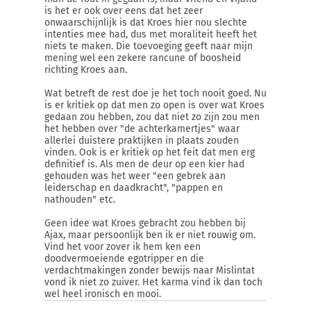
is het er ook over eens dat het zeer
onwaarschijnlijk is dat Kroes hier nou slechte
intenties mee had, dus met moraliteit heeft het
niets te maken. Die toevoeging geeft naar mijn
mening wel een zekere rancune of boosheid
richting Kroes aan.
Wat betreft de rest doe je het toch nooit goed. Nu
is er kritiek op dat men zo open is over wat Kroes
gedaan zou hebben, zou dat niet zo zijn zou men
het hebben over "de achterkamertjes" waar
allerlei duistere praktijken in plaats zouden
vinden. Ook is er kritiek op het feit dat men erg
definitief is. Als men de deur op een kier had
gehouden was het weer "een gebrek aan
leiderschap en daadkracht", "pappen en
nathouden" etc.
Geen idee wat Kroes gebracht zou hebben bij
Ajax, maar persoonlijk ben ik er niet rouwig om.
Vind het voor zover ik hem ken een
doodvermoeiende egotripper en die
verdachtmakingen zonder bewijs naar Mislintat
vond ik niet zo zuiver. Het karma vind ik dan toch
wel heel ironisch en mooi.