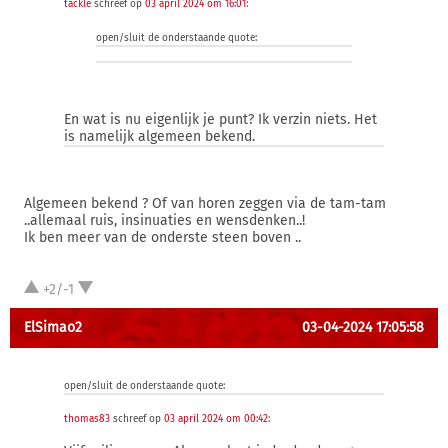
tackle
schreef op
03 april 2024 om 16:01
:
open/sluit de onderstaande quote:
En wat is nu eigenlijk je punt? Ik verzin niets. Het
is namelijk algemeen bekend.
Algemeen bekend ? Of van horen zeggen via de tam-tam
..allemaal ruis, insinuaties en wensdenken..!
Ik ben meer van de onderste steen boven ..
+2/-1
ElSimao2
03-04-2024 17:05:58
open/sluit de onderstaande quote:
thomas83
schreef op
03 april 2024 om 00:42
: