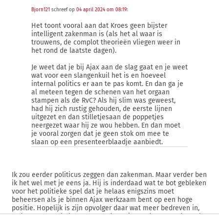
Bjorn121
schreef op
04 april 2024 om 08:19
:
Het toont vooral aan dat Kroes geen bijster
intelligent zakenman is (als het al waar is
trouwens, de complot theorieën vliegen weer in
het rond de laatste dagen).
Je weet dat je bij Ajax aan de slag gaat en je weet
wat voor een slangenkuil het is en hoeveel
internal politics er aan te pas komt. En dan ga je
al meteen tegen de schenen van het orgaan
stampen als de RvC? Als hij slim was geweest,
had hij zich rustig gehouden, de eerste lijnen
uitgezet en dan stilletjesaan de poppetjes
neergezet waar hij ze wou hebben. En dan moet
je vooral zorgen dat je geen stok om mee te
slaan op een presenteerblaadje aanbiedt.
Ik zou eerder politicus zeggen dan zakenman. Maar verder ben
ik het wel met je eens ja. Hij is inderdaad wat te bot gebleken
voor het politieke spel dat je helaas enigszins moet
beheersen als je binnen Ajax werkzaam bent op een hoge
positie. Hopelijk is zijn opvolger daar wat meer bedreven in,
zodat pure voetbalmensen zonder enige andere agenda zoals