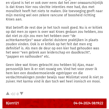
en vijand is het er ook over eens dat het zeer onwaarschijnlijk
is dat Kroes hier nou slechte intenties mee had, dus met
moraliteit heeft het niets te maken. Die toevoeging geeft naar
mijn mening wel een zekere rancune of boosheid richting
Kroes aan.
Wat betreft de rest doe je het toch nooit goed. Nu is er kritiek
op dat men zo open is over wat Kroes gedaan zou hebben, zou
dat niet zo zijn zou men het hebben over "de
achterkamertjes" waar allerlei duistere praktijken in plaats
zouden vinden. Ook is er kritiek op het feit dat men erg
definitief is. Als men de deur op een kier had gehouden was
het weer "een gebrek aan leiderschap en daadkracht",
"pappen en nathouden" etc.
Geen idee wat Kroes gebracht zou hebben bij Ajax, maar
persoonlijk ben ik er niet rouwig om. Vind het voor zover ik
hem ken een doodvermoeiende egotripper en die
verdachtmakingen zonder bewijs naar Mislintat vond ik niet zo
zuiver. Het karma vind ik dan toch wel heel ironisch en mooi.
+3/-0
Bjorn121
04-04-2024 08:19:22