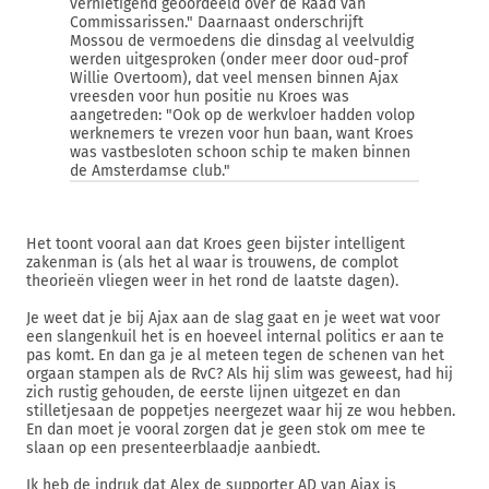
vernietigend geoordeeld over de Raad van
Commissarissen." Daarnaast onderschrijft
Mossou de vermoedens die dinsdag al veelvuldig
werden uitgesproken (onder meer door oud-prof
Willie Overtoom), dat veel mensen binnen Ajax
vreesden voor hun positie nu Kroes was
aangetreden: "Ook op de werkvloer hadden volop
werknemers te vrezen voor hun baan, want Kroes
was vastbesloten schoon schip te maken binnen
de Amsterdamse club."
Het toont vooral aan dat Kroes geen bijster intelligent
zakenman is (als het al waar is trouwens, de complot
theorieën vliegen weer in het rond de laatste dagen).
Je weet dat je bij Ajax aan de slag gaat en je weet wat voor
een slangenkuil het is en hoeveel internal politics er aan te
pas komt. En dan ga je al meteen tegen de schenen van het
orgaan stampen als de RvC? Als hij slim was geweest, had hij
zich rustig gehouden, de eerste lijnen uitgezet en dan
stilletjesaan de poppetjes neergezet waar hij ze wou hebben.
En dan moet je vooral zorgen dat je geen stok om mee te
slaan op een presenteerblaadje aanbiedt.
Ik heb de indruk dat Alex de supporter AD van Ajax is