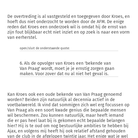
De overtreding is al vastgesteld en toegegeven door Kroes, en
hoeft dus niet onderzocht te worden door de AFM. De enige
reden dat Kroes een onderzoek wil is omdat hij de ernst van
zijn fout blijkbaar echt niet inziet en op zoek is naar een vorm
van eerherstel.
open/sluit de onderstaande quote:
6. Als de opvolger van Kroes een 'bekende van
Van Praag' wordt, moet je je ernstig zorgen gaan
maken. Voor zover dat nu al niet het geval is.
Kan Kroes ook een oude bekende van Van Praag genoemd
worden? Beiden zijn natuurlijk al decennia actief in de
voetbalwereld. Ik vind dat sommigen zich wel erg focussen op
Van Praag als een soort kwade genius die bepaalde mensen
wil beschermen. Zou kunnen natuurlijk, maar heeft iemand
die er pas heel laat bij is gekomen echt bepaalde belangen
hier? Hij is te oud om nog bestuurlijke ambities te hebben bij
Ajax, en volgens mij heeft hij ook relatief afstand gehouden
van de club in de afgelopen twintig jaar. Het enige wat je wel