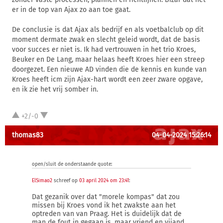
er in de top van Ajax zo aan toe gaat.
De conclusie is dat Ajax als bedrijf en als voetbalclub op dit
moment dermate zwak en slecht geleid wordt, dat de basis
voor succes er niet is. Ik had vertrouwen in het trio Kroes,
Beuker en De Lang, maar helaas heeft Kroes hier een streep
doorgezet. Een nieuwe AD vinden die de kennis en kunde van
Kroes heeft icm zijn Ajax-hart wordt een zeer zware opgave,
en ik zie het vrij somber in.
+2/-0
thomas83
04-04-2024 15:26:14
open/sluit de onderstaande quote:
ElSimao2
schreef op
03 april 2024 om 23:41
:
Dat gezanik over dat "morele kompas" dat zou
missen bij Kroes vond ik het zwakste aan het
optreden van van Praag. Het is duidelijk dat de
man de fout in gegaan is, maar vriend en vijand