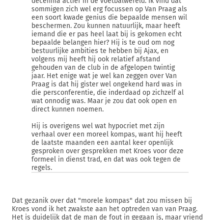
decennia actief in de voetbalwereld. Ik vind dat
sommigen zich wel erg focussen op Van Praag als
een soort kwade genius die bepaalde mensen wil
beschermen. Zou kunnen natuurlijk, maar heeft
iemand die er pas heel laat bij is gekomen echt
bepaalde belangen hier? Hij is te oud om nog
bestuurlijke ambities te hebben bij Ajax, en
volgens mij heeft hij ook relatief afstand
gehouden van de club in de afgelopen twintig
jaar. Het enige wat je wel kan zeggen over Van
Praag is dat hij gister wel ongekend hard was in
die persconferentie, die inderdaad op zichzelf al
wat onnodig was. Maar je zou dat ook open en
direct kunnen noemen.
Hij is overigens wel wat hypocriet met zijn
verhaal over een moreel kompas, want hij heeft
de laatste maanden een aantal keer openlijk
gesproken over gesprekken met Kroes voor deze
formeel in dienst trad, en dat was ook tegen de
regels.
Dat gezanik over dat "morele kompas" dat zou missen bij
Kroes vond ik het zwakste aan het optreden van van Praag.
Het is duidelijk dat de man de fout in gegaan is, maar vriend