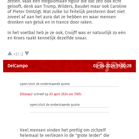
zetten. Vaak een megalomaan figuur die dat zelf ook echt
gelooft, denk aan Trump, Wilders, Baudet maar ook Caroline
of Pieter Omtzigt. Wat zulke lui feitelijk presteren doet niet
zoveel af aan het aura dat ze hebben en waar mensen
dronken van geluk en in trance door raken.
In het voetbal heb je ze ook, Cruijff was er natuurlijk zo eén
en Kroes raakt kennelijk dezelfde snaar.
+3/-2
DelCampo
03-04-2024 19:00:28
open/sluit de onderstaande quote:
ElSimao2
schreef op
03 april 2024 om 17:05
:
open/sluit de onderstaande quote:
Veel mensen vinden het prettig om zichzelf
helemaal te verliezen in de "grote leider" die