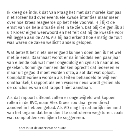
Ik kreeg de indruk dat Van Praag het met dat morele kompas
niet zozeer had over eventuele kwade intenties maar meer
over hoe Kroes reageerde op het hele voorval. Hij lijkt de
ernst van de hele situatie niet in te zien. Dat blijkt eigenlijk al
uit Kroes' eigen weerwoord en het feit dat hij de kwestie voor
wil leggen aan de AFM. Als hij had erkend hoe ernstig de fout
was waren de zaken wellicht anders gelopen.
Wat betreft het niets meer goed kunnen doen ben ik het wel
met je eens. Daarnaast wordt er na inmiddels een paar jaar
van ellende ook wat meer ongeduldig en cynisch naar alles
gekeken. Sommige mensen denken oprecht dat iedereen er
maar uit gegooid moet worden ofzo, alsof dat wat oplost.
Complottheorieën worden als feiten behandeld terwijl een
onafhankelijk rapport als een wassen neus wordt gezien als
de conclusies van dat rapport niet aanstaan.
Als dat rapport uitkomt zullen er ongetwijfeld wat koppen
rollen in de RVC, maar Alex Kroes zou daar geen direct
aandeel in hebben gehad. Als AD mag hij natuurlijk niemand
van het orgaan dat hem dient te controleren wegsturen, zoals
wat complotdenkers lijken te suggereren.
open/sluit de onderstaande quote: