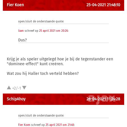
Fier Koen
25-04-2021 21:48:10
open/sluit de onderstaande quote:
liam
schreef op
25 april 2021 om 20:26
:
Dus?
Krijg je als speler uitgelegd hoe je bij de tegenstander een
"dominee-effect" kunt creëren.
Wat zou hij Haller toch verteld hebben?
+2/-1
SchipAhoy
26-04-2021 11:24:28
open/sluit de onderstaande quote:
Fier Koen
schreef op
25 april 2021 om 21:48
: