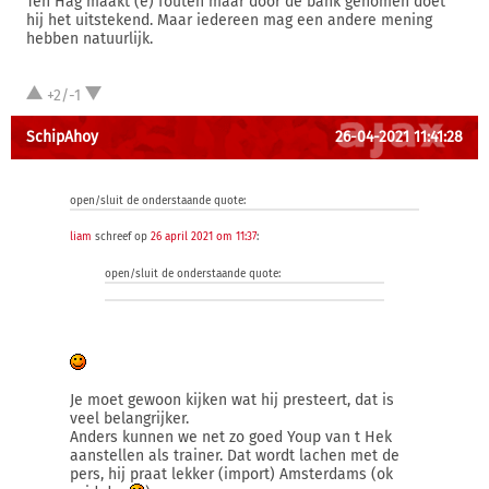
Ten Hag maakt (e) fouten maar door de bank genomen doet
hij het uitstekend. Maar iedereen mag een andere mening
hebben natuurlijk.
+2/-1
SchipAhoy
26-04-2021 11:41:28
open/sluit de onderstaande quote:
liam
schreef op
26 april 2021 om 11:37
:
open/sluit de onderstaande quote:
Je moet gewoon kijken wat hij presteert, dat is
veel belangrijker.
Anders kunnen we net zo goed Youp van t Hek
aanstellen als trainer. Dat wordt lachen met de
pers, hij praat lekker (import) Amsterdams (ok