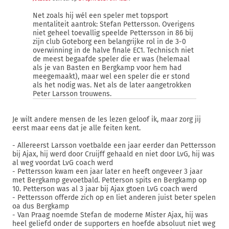
Net zoals hij wél een speler met topsport
mentaliteit aantrok: Stefan Pettersson. Overigens
niet geheel toevallig speelde Pettersson in 86 bij
zijn club Goteborg een belangrijke rol in de 3-0
overwinning in de halve finale EC1. Technisch niet
de meest begaafde speler die er was (helemaal
als je van Basten en Bergkamp voor hem had
meegemaakt), maar wel een speler die er stond
als het nodig was. Net als de later aangetrokken
Peter Larsson trouwens.
Je wilt andere mensen de les lezen geloof ik, maar zorg jij
eerst maar eens dat je alle feiten kent.
- Allereerst Larsson voetbalde een jaar eerder dan Pettersson
bij Ajax, hij werd door Cruijff gehaald en niet door LvG, hij was
al weg voordat LvG coach werd
- Pettersson kwam een jaar later en heeft ongeveer 3 jaar
met Bergkamp gevoetbald. Petterson spits en Bergkamp op
10. Petterson was al 3 jaar bij Ajax gtoen LvG coach werd
- Pettersson offerde zich op en liet anderen juist beter spelen
oa dus Bergkamp
- Van Praag noemde Stefan de moderne Mister Ajax, hij was
heel geliefd onder de supporters en hoefde absoluut niet weg