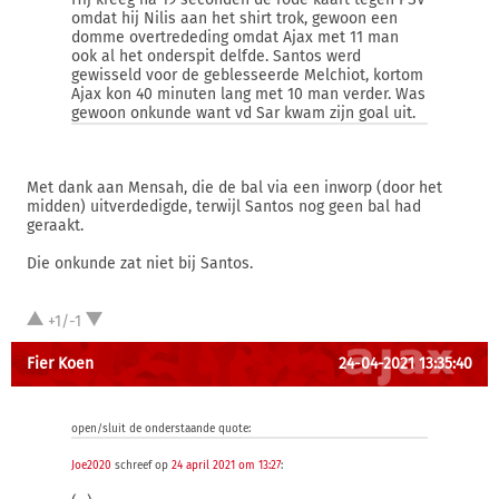
omdat hij Nilis aan het shirt trok, gewoon een
domme overtrededing omdat Ajax met 11 man
ook al het onderspit delfde. Santos werd
gewisseld voor de geblesseerde Melchiot, kortom
Ajax kon 40 minuten lang met 10 man verder. Was
gewoon onkunde want vd Sar kwam zijn goal uit.
Met dank aan Mensah, die de bal via een inworp (door het
midden) uitverdedigde, terwijl Santos nog geen bal had
geraakt.
Die onkunde zat niet bij Santos.
+1/-1
Fier Koen
24-04-2021 13:35:40
open/sluit de onderstaande quote:
Joe2020
schreef op
24 april 2021 om 13:27
: