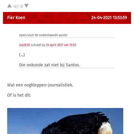
+2/-0
Fier Koen
24-04-2021 13:53:59
open/sluit de onderstaande quote:
Joe2020
schreef op
24 april 2021 om 13:33
:
(...)
Die onkunde zat niet bij Santos.
Wat een oogkleppen-journalistiek.
Of is het dit: