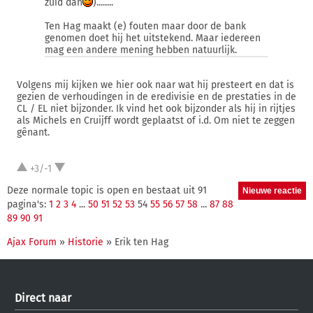
zuid dan
)........
Ten Hag maakt (e) fouten maar door de bank
genomen doet hij het uitstekend. Maar iedereen
mag een andere mening hebben natuurlijk.
Volgens mij kijken we hier ook naar wat hij presteert en dat is
gezien de verhoudingen in de eredivisie en de prestaties in de
CL / EL niet bijzonder. Ik vind het ook bijzonder als hij in rijtjes
als Michels en Cruijff wordt geplaatst of i.d. Om niet te zeggen
gênant.
+3/-1
Deze normale topic is open en bestaat uit 91
pagina's:
1
2
3
4
...
50
51
52
53
54
55
56
57
58
...
87
88
89
90
91
Ajax Forum
»
Historie
» Erik ten Hag
Direct naar