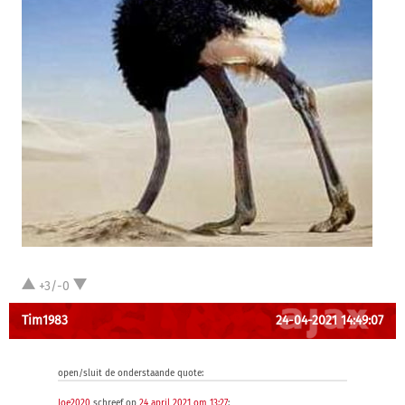
+3/-0
Tim1983
24-04-2021 14:49:07
open/sluit de onderstaande quote:
Joe2020
schreef op
24 april 2021 om 13:27
: