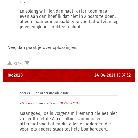
(...)
En zolang wij hier, dan haal ik Fier Koen maar
even aan dan hoef ik dat niet in 2 posts te doen,
alleen maar een bepaald type voetbal wil zien leg
je eigenlijk het probleem bloot.
Nee, dan praat je over oplossingen.
+3/-0
Joe2020
24-04-2021 13:37:52
open/sluit de onderstaande quote:
ElSimao2
schreef op
24 april 2021 om 13:27
:
Maar goed, Joe is volgens mij iemand die het niet
zo heeft met de Ajax-cultuur van mooi en
attractief voetbal en die alles en iedereen die
voor iets anders staat tot held bombardeert.