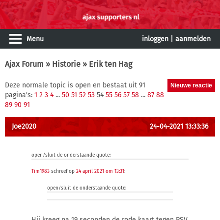
Menu
inloggen
|
aanmelden
Ajax Forum
»
Historie
» Erik ten Hag
Deze normale topic is open en bestaat uit 91
pagina's:
1
2
3
4
...
50
51
52
53
54
55
56
57
58
...
87
88
89
90
91
Joe2020
24-04-2021 13:33:36
open/sluit de onderstaande quote:
Tim1983
schreef op
24 april 2021 om 13:31
:
open/sluit de onderstaande quote:
Hij kreeg na 19 seconden de rode kaart tegen PSV