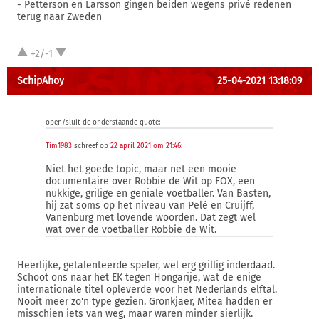
- Petterson en Larsson gingen beiden wegens privé redenen
terug naar Zweden
+2/-1
SchipAhoy
25-04-2021 13:18:09
open/sluit de onderstaande quote:
Tim1983
schreef op
22 april 2021 om 21:46
:
Niet het goede topic, maar net een mooie
documentaire over Robbie de Wit op FOX, een
nukkige, grilige en geniale voetballer. Van Basten,
hij zat soms op het niveau van Pelé en Cruijff,
Vanenburg met lovende woorden. Dat zegt wel
wat over de voetballer Robbie de Wit.
Heerlijke, getalenteerde speler, wel erg grillig inderdaad.
Schoot ons naar het EK tegen Hongarije, wat de enige
internationale titel opleverde voor het Nederlands elftal.
Nooit meer zo'n type gezien. Gronkjaer, Mitea hadden er
misschien iets van weg, maar waren minder sierlijk.