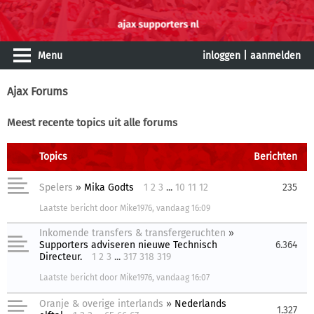
Menu
inloggen
|
aanmelden
Ajax Forums
Meest recente topics uit alle forums
Topics
Berichten
Spelers
»
Mika Godts
1
2
3
...
10
11
12
235
Laatste bericht
door
Mike1976
,
vandaag 16:09
Inkomende transfers & transfergeruchten
»
Supporters adviseren nieuwe Technisch
6.364
Directeur.
1
2
3
...
317
318
319
Laatste bericht
door
Mike1976
,
vandaag 16:07
Oranje & overige interlands
»
Nederlands
1.327