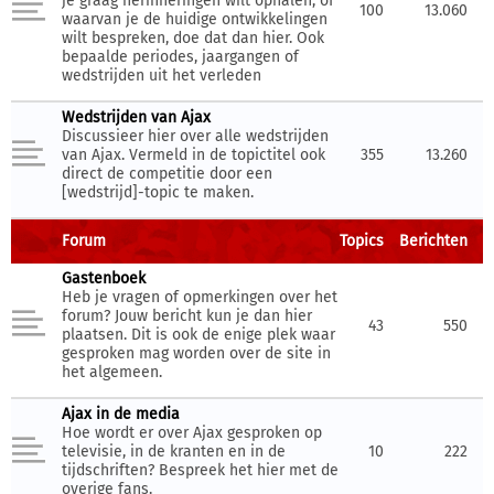
je graag herinneringen wilt ophalen, of
100
13.060
waarvan je de huidige ontwikkelingen
wilt bespreken, doe dat dan hier. Ook
bepaalde periodes, jaargangen of
wedstrijden uit het verleden
Wedstrijden van Ajax
Discussieer hier over alle wedstrijden
van Ajax. Vermeld in de topictitel ook
355
13.260
direct de competitie door een
[wedstrijd]-topic te maken.
Forum
Topics
Berichten
Gastenboek
Heb je vragen of opmerkingen over het
forum? Jouw bericht kun je dan hier
43
550
plaatsen. Dit is ook de enige plek waar
gesproken mag worden over de site in
het algemeen.
Ajax in de media
Hoe wordt er over Ajax gesproken op
televisie, in de kranten en in de
10
222
tijdschriften? Bespreek het hier met de
overige fans.