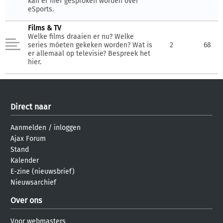
kan er hier gesproken worden over
eSports.
Films & TV
Welke films draaien er nu? Welke
series móeten gekeken worden? Wat is
2
68
er allemaal op televisie? Bespreek het
hier.
Direct naar
Aanmelden
/
inloggen
Ajax Forum
Stand
Kalender
E-zine (nieuwsbrief)
Nieuwsarchief
Over ons
Voor webmasters