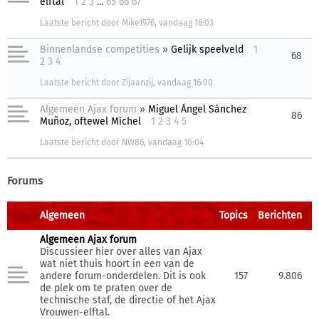
elftal
1
2
3
...
65
66
67
Laatste bericht
door
Mike1976
,
vandaag 16:03
Binnenlandse competities
»
Gelijk speelveld
1
68
2
3
4
Laatste bericht
door
Zijaanzij
,
vandaag 16:00
Algemeen Ajax forum
»
Miguel Ángel Sánchez
86
Muñoz, oftewel Míchel
1
2
3
4
5
Laatste bericht
door
NW86
,
vandaag 10:04
Forums
Algemeen
Topics
Berichten
Algemeen Ajax forum
Discussieer hier over alles van Ajax
wat niet thuis hoort in een van de
andere forum-onderdelen. Dit is ook
157
9.806
de plek om te praten over de
technische staf, de directie of het Ajax
Vrouwen-elftal.