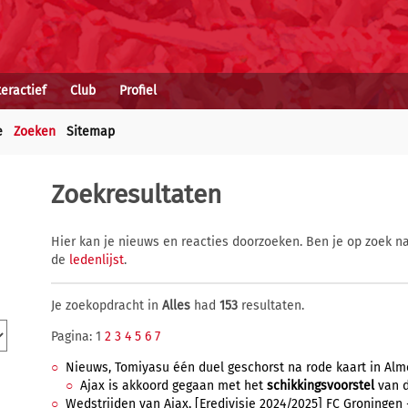
teractief
Club
Profiel
e
Zoeken
Sitemap
Zoekresultaten
Hier kan je nieuws en reacties doorzoeken. Ben je op zoek na
de
ledenlijst
.
Je zoekopdracht in
Alles
had
153
resultaten.
Pagina: 1
2
3
4
5
6
7
Nieuws, Tomiyasu één duel geschorst na rode kaart in Almel
Ajax is akkoord gegaan met het
schikkingsvoorstel
van d
Wedstrijden van Ajax, [Eredivisie 2024/2025] FC Groningen - 