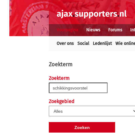
Voorpagina
Nieuws
Forums
In
Over ons
Social
Ledenlijst
Wie onlin
Zoekterm
Zoekterm
Zoekgebied