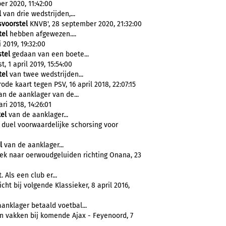
er 2020, 11:42:00
l
van drie wedstrijden,...
svoorstel
KNVB', 28 september 2020, 21:32:00
tel
hebben afgewezen....
 2019, 19:32:00
stel
gedaan van een boete...
 1 april 2019, 15:54:00
tel
van twee wedstrijden...
de kaart tegen PSV, 16 april 2018, 22:07:15
n de aanklager van de...
ri 2018, 14:26:01
el
van de aanklager...
duel voorwaardelijke schorsing voor
l
van de aanklager...
oek naar oerwoudgeluiden richting Onana, 23
 Als een club er...
dicht bij volgende Klassieker, 8 april 2016,
anklager betaald voetbal...
n vakken bij komende Ajax - Feyenoord, 7