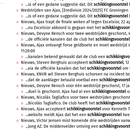
...is of een gedane suggestie dat. Dit
schikkingsvoorstel
b
Wedstrijden van Ajax, [Eredivisie 2024/2025] FC Groningen - 
...is of een gedane suggestie dat. Dit
schikkingsvoorstel
b
Nieuws, Ajax trapt de finale weken af tegen Excelsior, 22 apr
...nu Excelsior akkoord is gegaan met het
schikkingsvoor
Nieuws, Devyne Rensch voor twee wedstrijden geschorst, 4
...de officiële kanalen dat de club het
schikkingsvoorstel
Nieuws, Ajax ontvangt forse geldboete en moet wedstrijd 
11:20:00
...kanalen bekend gemaakt dat de club een
schikkingsvo
Nieuws, Steven Berghuis accepteert
schikkingsvoorstel
, 12
...via de officiële kanalen dat het
schikkingsvoorstel
om S
Nieuws, KNVB wil Steven Berghuis schorsen na incident tege
...dat de aanklager betaald voetbal een
schikkingsvoorst
Nieuws, Devyne Rensch voor één wedstrijd geschorst, 17 jan
...duel is geschorst. Ajax had al een
schikkingsvoorstel
on
Nieuws, Nicolás Tagliafico voor twee wedstrijden geschorst,
...Nicolás Tagliafico. De club heeft het
schikkingsvoorste
Nieuws, Ajax accepteert
schikkingsvoorstel
voor Kenneth Ta
...website meldt Ajax dat het een
schikkingsvoorstel
heef
Nieuws, Victor Jensen mist komende drie wedstrijden vanwe
...Jong AZ. De middenvelder ontving een
schikkingsvoorst