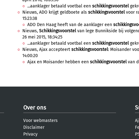
...aanklager betaald voetbal een
schikkingsvoorstel
gekre
Nieuws, ADO krijgt geldboete als
schikkingsvoorstel
voor ra
15:23:38
ADO Den Haag heeft van de aanklager een
schikkingsvo
Nieuws,
Schikkingsvoorstel
van lege Bunnikside bij volgen
26 mei 2015, 18:34:25
...aanklager betaald voetbal een
schikkingsvoorstel
gekre
Nieuws, Ajax accepteert
schikkingsvoorstel
: Moisander voo
14:00:20
Ajax en Moisander hebben een
schikkingsvoorstel
van de
Over ons
S
Voor webmasters
Aj
Disclaimer
F
Privacy
PS