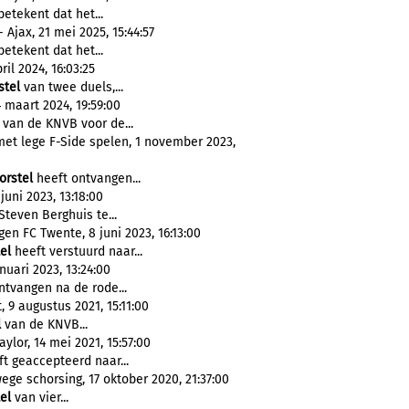
etekent dat het...
Ajax, 21 mei 2025, 15:44:57
etekent dat het...
il 2024, 16:03:25
stel
van twee duels,...
 maart 2024, 19:59:00
van de KNVB voor de...
met lege F-Side spelen, 1 november 2023,
orstel
heeft ontvangen...
 juni 2023, 13:18:00
teven Berghuis te...
n FC Twente, 8 juni 2023, 16:13:00
el
heeft verstuurd naar...
uari 2023, 13:24:00
tvangen na de rode...
 9 augustus 2021, 15:11:00
l
van de KNVB...
ylor, 14 mei 2021, 15:57:00
t geaccepteerd naar...
ge schorsing, 17 oktober 2020, 21:37:00
el
van vier...