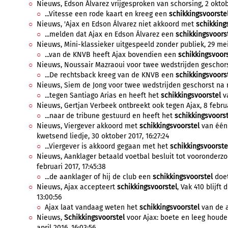
Nieuws, Edson Álvarez vrijgesproken van schorsing, 2 oktob
...Vitesse een rode kaart en kreeg een
schikkingsvoorste
Nieuws, 'Ajax en Edson Álvarez niet akkoord met
schikking
...melden dat Ajax en Edson Álvarez een
schikkingsvoors
Nieuws, Mini-klassieker uitgespeeld zonder publiek, 29 mei
...van de KNVB heeft Ajax bovendien een
schikkingsvoor
Nieuws, Noussair Mazraoui voor twee wedstrijden geschorst,
...De rechtsback kreeg van de KNVB een
schikkingsvoors
Nieuws, Siem de Jong voor twee wedstrijden geschorst na ro
...tegen Santiago Arias en heeft het
schikkingsvoorstel
va
Nieuws, Gertjan Verbeek ontbreekt ook tegen Ajax, 8 februa
...naar de tribune gestuurd en heeft het
schikkingsvoorst
Nieuws, Viergever akkoord met
schikkingsvoorstel
van één 
kwetsend liedje, 30 oktober 2017, 16:27:24
...Viergever is akkoord gegaan met het
schikkingsvoorste
Nieuws, Aanklager betaald voetbal besluit tot vooronderz
februari 2017, 17:45:38
...de aanklager of hij de club een
schikkingsvoorstel
doet.
Nieuws, Ajax accepteert
schikkingsvoorstel
, Vak 410 blijft 
13:00:56
Ajax laat vandaag weten het
schikkingsvoorstel
van de a
Nieuws,
Schikkingsvoorstel
voor Ajax: boete en leeg houde
april 2016, 16:03:56