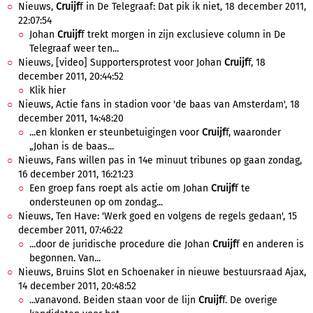
Nieuws,
Cruijf
f in De Telegraaf: Dat pik ik niet, 18 december 2011,
22:07:54
Johan
Cruijf
f trekt morgen in zijn exclusieve column in De
Telegraaf weer ten...
Nieuws, [video] Supportersprotest voor Johan
Cruijf
f, 18
december 2011, 20:44:52
Klik hier
Nieuws, Actie fans in stadion voor 'de baas van Amsterdam', 18
december 2011, 14:48:20
...en klonken er steunbetuigingen voor
Cruijf
f, waaronder
„Johan is de baas...
Nieuws, Fans willen pas in 14e minuut tribunes op gaan zondag,
16 december 2011, 16:21:23
Een groep fans roept als actie om Johan
Cruijf
f te
ondersteunen op om zondag...
Nieuws, Ten Have: 'Werk goed en volgens de regels gedaan', 15
december 2011, 07:46:22
...door de juridische procedure die Johan
Cruijf
f en anderen is
begonnen. Van...
Nieuws, Bruins Slot en Schoenaker in nieuwe bestuursraad Ajax,
14 december 2011, 20:48:52
...vanavond. Beiden staan voor de lijn
Cruijf
f. De overige