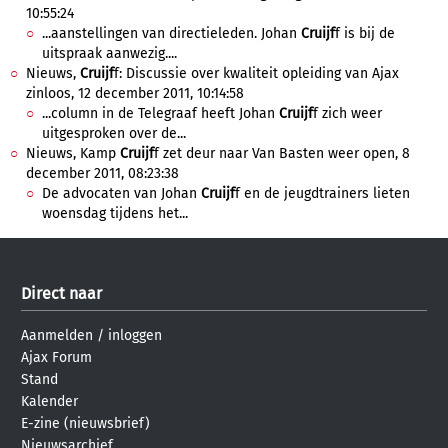
10:55:24
...aanstellingen van directieleden. Johan
Cruijf
f is bij de
uitspraak aanwezig....
Nieuws,
Cruijf
f: Discussie over kwaliteit opleiding van Ajax
zinloos, 12 december 2011, 10:14:58
...column in de Telegraaf heeft Johan
Cruijf
f zich weer
uitgesproken over de...
Nieuws, Kamp
Cruijf
f zet deur naar Van Basten weer open, 8
december 2011, 08:23:38
De advocaten van Johan
Cruijf
f en de jeugdtrainers lieten
woensdag tijdens het...
Direct naar
Aanmelden
/
inloggen
Ajax Forum
Stand
Kalender
E-zine (nieuwsbrief)
Nieuwsarchief