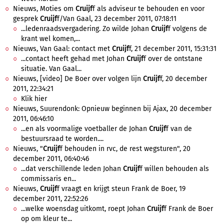
Nieuws, Moties om
Cruijf
f als adviseur te behouden en voor
gesprek
Cruijf
f/Van Gaal, 23 december 2011, 07:18:11
...ledenraadsvergadering. Zo wilde Johan
Cruijf
f volgens de
krant wel komen,...
Nieuws, Van Gaal: contact met
Cruijf
f, 21 december 2011, 15:31:31
...contact heeft gehad met Johan
Cruijf
f over de ontstane
situatie. Van Gaal...
Nieuws, [video] De Boer over volgen lijn
Cruijf
f, 20 december
2011, 22:34:21
Klik hier
Nieuws, Suurendonk: Opnieuw beginnen bij Ajax, 20 december
2011, 06:46:10
...en als voormalige voetballer de Johan
Cruijf
f van de
bestuursraad te worden....
Nieuws, "
Cruijf
f behouden in rvc, de rest wegsturen", 20
december 2011, 06:40:46
...dat verschillende leden Johan
Cruijf
f willen behouden als
commissaris en...
Nieuws,
Cruijf
f vraagt en krijgt steun Frank de Boer, 19
december 2011, 22:52:26
...welke woensdag uitkomt, roept Johan
Cruijf
f Frank de Boer
op om kleur te...