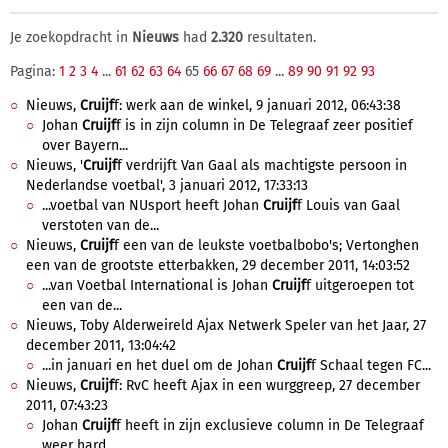
Je zoekopdracht in
Nieuws
had
2.320
resultaten.
Pagina:
1
2
3
4
...
61
62
63
64
65
66
67
68
69
...
89
90
91
92
93
Nieuws,
Cruijf
f: werk aan de winkel, 9 januari 2012, 06:43:38
Johan
Cruijf
f is in zijn column in De Telegraaf zeer positief
over Bayern...
Nieuws, '
Cruijf
f verdrijft Van Gaal als machtigste persoon in
Nederlandse voetbal', 3 januari 2012, 17:33:13
...voetbal van NUsport heeft Johan
Cruijf
f Louis van Gaal
verstoten van de...
Nieuws,
Cruijf
f een van de leukste voetbalbobo's; Vertonghen
een van de grootste etterbakken, 29 december 2011, 14:03:52
...van Voetbal International is Johan
Cruijf
f uitgeroepen tot
een van de...
Nieuws, Toby Alderweireld Ajax Netwerk Speler van het Jaar, 27
december 2011, 13:04:42
...in januari en het duel om de Johan
Cruijf
f Schaal tegen FC...
Nieuws,
Cruijf
f: RvC heeft Ajax in een wurggreep, 27 december
2011, 07:43:23
Johan
Cruijf
f heeft in zijn exclusieve column in De Telegraaf
weer hard...