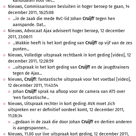
kandidaten voor het...
Nieuws, Commissarissen besluiten in hoger beroep te gaan, 14
december 2011, 16:25:08
...in de zaak die mede RvC-lid Johan
Cruijf
f tegen hen
aanspande. Dat...
Nieuws, Advocaat Ajax adviseert hoger beroep, 12 december
2011, 23:08:11
...Wakkie heeft is het kort geding van
Cruijf
f op vijf van de zes
punten...
Nieuws, Volledige uitspraak rechtbank in kort geding [video], 12
december 2011, 12:28:59
...uitspraak in het kort geding van
Cruijf
f en de jeugdtrainers
tegen de Ajax...
Nieuws,
Cruijf
f: fantastische uitspraak voor het voetbal [video],
12 december 2011, 11:43:54
Johan
Cruijf
f sprak na afloop voor de camera van AT5 over
'een fantastische...
Nieuws, Uitspraak rechter in kort geding: AVA moet zich
uitspreken eer er definitief oordeel komt, 12 december 2011,
11:28:34
...gedaan in de zaak die door Johan
Cruijf
f en dertien anderen
is aangespannen...
Nieuws, 11.00 uur live uitspraak kort geding, 12 december 2011,