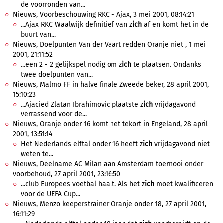
de voorronden van...
Nieuws, Voorbeschouwing RKC - Ajax, 3 mei 2001, 08:14:21
...Ajax RKC Waalwijk definitief van z
ich
af en komt het in de
buurt van...
Nieuws, Doelpunten Van der Vaart redden Oranje niet , 1 mei
2001, 21:11:52
...een 2 - 2 gelijkspel nodig om z
ich
te plaatsen. Ondanks
twee doelpunten van...
Nieuws, Malmo FF in halve finale Zweede beker, 28 april 2001,
15:10:23
...Ajacied Zlatan Ibrahimovic plaatste z
ich
vrijdagavond
verrassend voor de...
Nieuws, Oranje onder 16 komt net tekort in Engeland, 28 april
2001, 13:51:14
Het Nederlands elftal onder 16 heeft z
ich
vrijdagavond niet
weten te...
Nieuws, Deelname AC Milan aan Amsterdam toernooi onder
voorbehoud, 27 april 2001, 23:16:50
...club Europees voetbal haalt. Als het z
ich
moet kwalificeren
voor de UEFA Cup...
Nieuws, Menzo keeperstrainer Oranje onder 18, 27 april 2001,
16:11:29