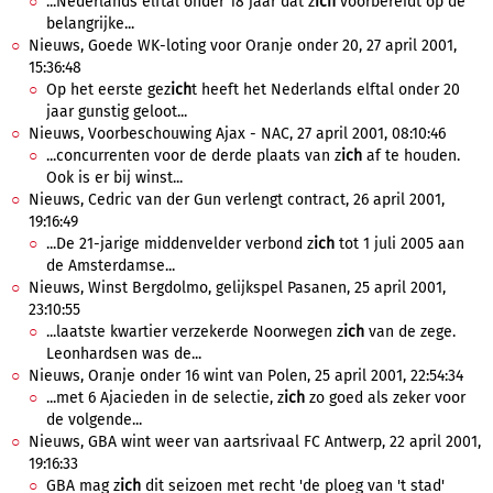
...Nederlands elftal onder 18 jaar dat z
ich
voorbereidt op de
belangrijke...
Nieuws, Goede WK-loting voor Oranje onder 20, 27 april 2001,
15:36:48
Op het eerste gez
ich
t heeft het Nederlands elftal onder 20
jaar gunstig geloot...
Nieuws, Voorbeschouwing Ajax - NAC, 27 april 2001, 08:10:46
...concurrenten voor de derde plaats van z
ich
af te houden.
Ook is er bij winst...
Nieuws, Cedric van der Gun verlengt contract, 26 april 2001,
19:16:49
...De 21-jarige middenvelder verbond z
ich
tot 1 juli 2005 aan
de Amsterdamse...
Nieuws, Winst Bergdolmo, gelijkspel Pasanen, 25 april 2001,
23:10:55
...laatste kwartier verzekerde Noorwegen z
ich
van de zege.
Leonhardsen was de...
Nieuws, Oranje onder 16 wint van Polen, 25 april 2001, 22:54:34
...met 6 Ajacieden in de selectie, z
ich
zo goed als zeker voor
de volgende...
Nieuws, GBA wint weer van aartsrivaal FC Antwerp, 22 april 2001,
19:16:33
GBA mag z
ich
dit seizoen met recht 'de ploeg van 't stad'