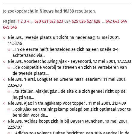
Je zoekopdracht in
Nieuws
had
16.138
resultaten.
Pagina:
1
2
3
4
...
620
621
622
623
624
625
626
627
628
...
642
643
644
645
646
Nieuws, Tweede plaats uit z
ich
t na nederlaag, 13 mei 2001,
14:53:46
...In de eerste helft herstelden ze z
ich
na een snelle 0-1
achterstand via...
Nieuws, Voorbeschouwing Ajax - Feyenoord, 12 mei 2001, 17:22:33
...de competitie voorbij te streven en z
ich
te verzekeren van
de tweede plaats....
Nieuws, 'Hersi, Longuet en Greene naar Haarlem', 11 mei 2001,
23:54:10
...te stallen. Ajaxjeugd.nl, de site die z
ich
geheel r
ich
t op de
jeugd van...
Nieuws, Ajax in traingskamp voor topper , 11 mei 2001, 21:14:09
...ook Ajax een trainingskamp belegd om z
ich
optimaal voor te
bereiden voor de...
Nieuws, 'Adidas koopt z
ich
in bij Bayern Munchen', 10 mei 2001,
22:57:07
...Adidas zou volgens Duitse ber
ich
ten een 10% aandeel in de