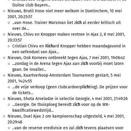
Duitse club Bayern...
Nieuws, Brutil Hose niet meer welkom in Doetinchem, 10 mei
2001, 20:25:57
...van Hose. Trainer Marsman liet z
ich
al eerder kritisch uit
over de...
Nieuws, Chivu en Knopper maken rentree in Ajax 2, 8 mei 2001,
20:33:57
Cristian Chivu en R
ich
ard Knopper hebben maandagavond in
een oefenduel van Ajax...
Nieuws, Ook Korneev ontbreekt tegen Ajax, 7 mei 2001, 19:06:42
...zondag in de Arena tegen Ajax aan z
ich
voorbij moet laten
gaan. De invaller...
Nieuws, Kaartverkoop Amsterdam Tournament gestart, 5 mei
2001, 14:24:55
...de vrije verkoop (geen clubcardverpl
ich
ting). De prijzen voor
de tickets...
Nieuws, Shota Arveladze in selectie Georgie, 4 mei 2001, 21:49:26
...Georgie. De thuisploeg bereidt z
ich
voor op de WK-
kwalificatiewedstrijd...
Nieuws, Duel Ajax 2 om kampioenschap uitgesteld, 4 mei 2001,
20:29:48
...van de reserve eredivisie en zal z
ich
tevens plaatsen voor