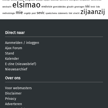
elsimao
kiki
eredivisie
gemiddeldes
gloukh
groningen
lido
eendracht
knvb
zijaanzij
mie
sevic
post
methodologie
ongelijk
speelschema
statements
titel
utrecht
Direct naar
Aanmelden
/
inloggen
Ajax Forum
Stand
Kalender
E-zine (nieuwsbrief)
Nieuwsarchief
Over ons
Voor webmasters
Disclaimer
Privacy
Adverteren