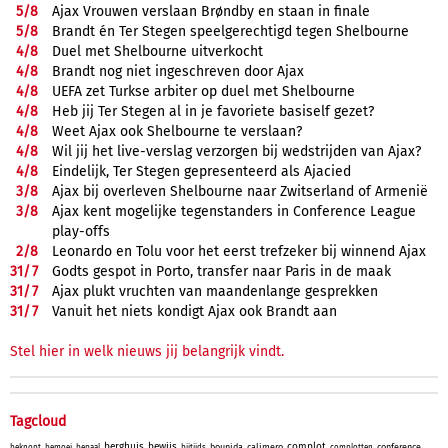
5/
8
Ajax Vrouwen verslaan Brøndby en staan in finale
5/
8
Brandt én Ter Stegen speelgerechtigd tegen Shelbourne
4/
8
Duel met Shelbourne uitverkocht
4/
8
Brandt nog niet ingeschreven door Ajax
4/
8
UEFA zet Turkse arbiter op duel met Shelbourne
4/
8
Heb jij Ter Stegen al in je favoriete basiself gezet?
4/
8
Weet Ajax ook Shelbourne te verslaan?
4/
8
Wil jij het live-verslag verzorgen bij wedstrijden van Ajax?
4/
8
Eindelijk, Ter Stegen gepresenteerd als Ajacied
3/
8
Ajax bij overleven Shelbourne naar Zwitserland of Armenië
3/
8
Ajax kent mogelijke tegenstanders in Conference League
play-offs
2/
8
Leonardo en Tolu voor het eerst trefzeker bij winnend Ajax
31/
7
Godts gespot in Porto, transfer naar Paris in de maak
31/
7
Ajax plukt vruchten van maandenlange gesprekken
31/
7
Vanuit het niets kondigt Ajax ook Brandt aan
Stel hier in welk nieuws jij belangrijk vindt.
Tagcloud
berghuis
bewijs
complot
bounida
calimero
conference
beknopt
bemoei
bepaal
bijtijds
complotten