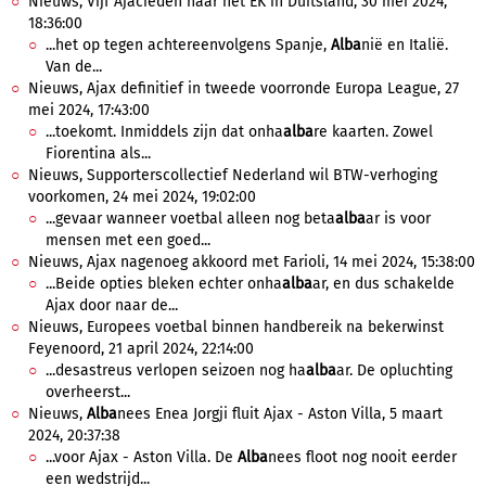
Nieuws, Vijf Ajacieden naar het EK in Duitsland, 30 mei 2024,
18:36:00
...het op tegen achtereenvolgens Spanje,
Alba
nië en Italië.
Van de...
Nieuws, Ajax definitief in tweede voorronde Europa League, 27
mei 2024, 17:43:00
...toekomt. Inmiddels zijn dat onha
alba
re kaarten. Zowel
Fiorentina als...
Nieuws, Supporterscollectief Nederland wil BTW-verhoging
voorkomen, 24 mei 2024, 19:02:00
...gevaar wanneer voetbal alleen nog beta
alba
ar is voor
mensen met een goed...
Nieuws, Ajax nagenoeg akkoord met Farioli, 14 mei 2024, 15:38:00
...Beide opties bleken echter onha
alba
ar, en dus schakelde
Ajax door naar de...
Nieuws, Europees voetbal binnen handbereik na bekerwinst
Feyenoord, 21 april 2024, 22:14:00
...desastreus verlopen seizoen nog ha
alba
ar. De opluchting
overheerst...
Nieuws,
Alba
nees Enea Jorgji fluit Ajax - Aston Villa, 5 maart
2024, 20:37:38
...voor Ajax - Aston Villa. De
Alba
nees floot nog nooit eerder
een wedstrijd...