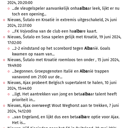
2024, 20:20:00
...de vleugelspeler aanvankelijk onha
alba
ar leek, lijkt er nu
toch een opening...
Nieuws, Šutalo en Kroatië in extremis uitgeschakeld, 24 juni
2024, 22:37:00
...FK Vojvodina van de club een ha
alba
re kaart.
Nieuws, Šutalo en Sosa spelen gelijk met Kroatië, 19 juni 2024,
17:02:00
...2-2 eindstand op het scorebord tegen
Alba
nië. Goals
kwamen op naam van...
Nieuws, Šutalo met Kroatië roemloos ten onder , 15 juni 2024,
19:49:00
...begonnen. Groepsgenoten Italië en
Alba
nië trappen
vanavond om 21:00 uur de...
Nieuws, Ajax probeert Belgisch supertalent te halen, 10 juni
2024, 15:44:00
...ligt. Het aantrekken van jong en beta
alba
ar talent heeft
prioriteit in...
Nieuws, Ajax overweegt Wout Weghorst aan te trekken, 7 juni
2024, 14:12:00
...van Engeland, en lijkt dus een beta
alba
re optie voor Ajax.
Het is...