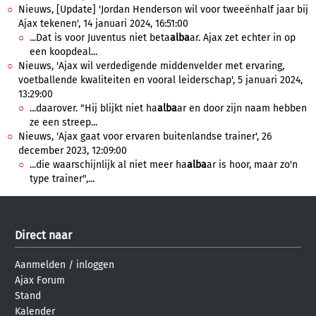
Nieuws, [Update] 'Jordan Henderson wil voor tweeënhalf jaar bij
Ajax tekenen', 14 januari 2024, 16:51:00
...Dat is voor Juventus niet beta
alba
ar. Ajax zet echter in op
een koopdeal...
Nieuws, 'Ajax wil verdedigende middenvelder met ervaring,
voetballende kwaliteiten en vooral leiderschap', 5 januari 2024,
13:29:00
...daarover. "Hij blijkt niet ha
alba
ar en door zijn naam hebben
ze een streep...
Nieuws, 'Ajax gaat voor ervaren buitenlandse trainer', 26
december 2023, 12:09:00
...die waarschijnlijk al niet meer ha
alba
ar is hoor, maar zo'n
type trainer",...
Direct naar
Aanmelden
/
inloggen
Ajax Forum
Stand
Kalender