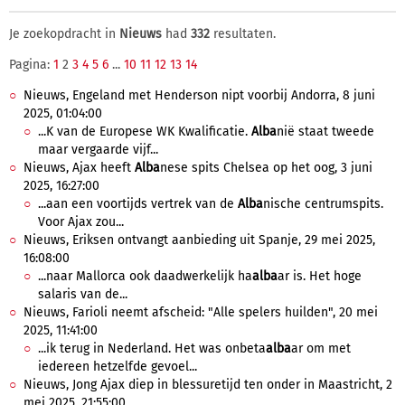
Je zoekopdracht in
Nieuws
had
332
resultaten.
Pagina:
1
2
3
4
5
6
...
10
11
12
13
14
Nieuws, Engeland met Henderson nipt voorbij Andorra, 8 juni
2025, 01:04:00
...K van de Europese WK Kwalificatie.
Alba
nië staat tweede
maar vergaarde vijf...
Nieuws, Ajax heeft
Alba
nese spits Chelsea op het oog, 3 juni
2025, 16:27:00
...aan een voortijds vertrek van de
Alba
nische centrumspits.
Voor Ajax zou...
Nieuws, Eriksen ontvangt aanbieding uit Spanje, 29 mei 2025,
16:08:00
...naar Mallorca ook daadwerkelijk ha
alba
ar is. Het hoge
salaris van de...
Nieuws, Farioli neemt afscheid: "Alle spelers huilden", 20 mei
2025, 11:41:00
...ik terug in Nederland. Het was onbeta
alba
ar om met
iedereen hetzelfde gevoel...
Nieuws, Jong Ajax diep in blessuretijd ten onder in Maastricht, 2
mei 2025, 21:55:00