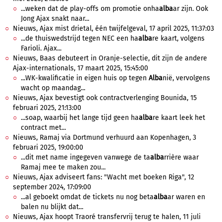
...weken dat de play-offs om promotie onha
alba
ar zijn. Ook
Jong Ajax snakt naar...
Nieuws, Ajax mist drietal, één twijfelgeval, 17 april 2025, 11:37:03
...de thuiswedstrijd tegen NEC een ha
alba
re kaart, volgens
Farioli. Ajax...
Nieuws, Baas debuteert in Oranje-selectie, dit zijn de andere
Ajax-internationals, 17 maart 2025, 15:45:00
...WK-kwalificatie in eigen huis op tegen
Alba
nië, vervolgens
wacht op maandag...
Nieuws, Ajax bevestigt ook contractverlenging Bounida, 15
februari 2025, 21:13:00
...soap, waarbij het lange tijd geen ha
alba
re kaart leek het
contract met...
Nieuws, Ramaj via Dortmund verhuurd aan Kopenhagen, 3
februari 2025, 19:00:00
...dit met name ingegeven vanwege de ta
alba
rrière waar
Ramaj mee te maken zou...
Nieuws, Ajax adviseert fans: "Wacht met boeken Riga", 12
september 2024, 17:09:00
...al geboekt omdat de tickets nu nog beta
alba
ar waren en
balen nu blijkt dat...
Nieuws, Ajax hoopt Traoré transfervrij terug te halen, 11 juli