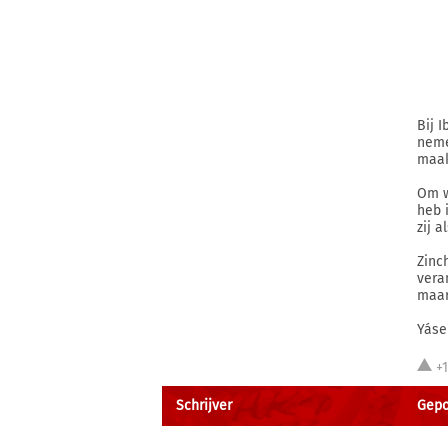
Bij 
neme
maak
Om w
heb 
zij 
Zinc
vera
maar
Yáse
+
Schrijver
Gepo