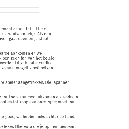
lemaal actie. Het lijkt me
ook verantwoordelijk. Als een
gaven gaat doen en je stopt
waarde aankomen en we
Ik ben geen fan van het beleid
rden krijgt hij alle credits,
 zo snel mogelijk beëindigen.
dure speler aangetrokken. Die Japanner
e tot koop. Zou mooi uitkomen als Godts in
 opties tot koop aan onze zijde; moet jou
maar goed, we hebben niks achter de hand.
opsteker. Elke euro die je op hem bespaart