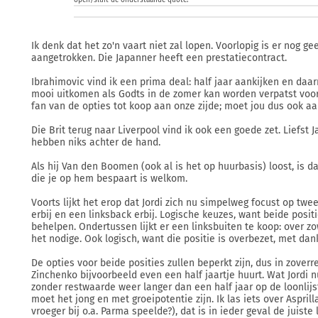
open/sluit de onderstaande quote:
Ik denk dat het zo'n vaart niet zal lopen. Voorlopig is er nog g
aangetrokken. Die Japanner heeft een prestatiecontract.
Ibrahimovic vind ik een prima deal: half jaar aankijken en daar
mooi uitkomen als Godts in de zomer kan worden verpatst voor d
fan van de opties tot koop aan onze zijde; moet jou dus ook a
Die Brit terug naar Liverpool vind ik ook een goede zet. Liefst 
hebben niks achter de hand.
Als hij Van den Boomen (ook al is het op huurbasis) loost, is d
die je op hem bespaart is welkom.
Voorts lijkt het erop dat Jordi zich nu simpelweg focust op twee
erbij en een linksback erbij. Logische keuzes, want beide positi
behelpen. Ondertussen lijkt er een linksbuiten te koop: over 
het nodige. Ook logisch, want die positie is overbezet, met dan
De opties voor beide posities zullen beperkt zijn, dus in zoverre
Zinchenko bijvoorbeeld even een half jaartje huurt. Wat Jordi n
zonder restwaarde weer langer dan een half jaar op de loonlijst 
moet het jong en met groeipotentie zijn. Ik las iets over Asprill
vroeger bij o.a. Parma speelde?), dat is in ieder geval de juiste