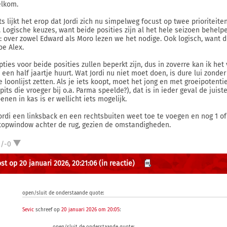
elkom.
ts lijkt het erop dat Jordi zich nu simpelweg focust op twee prioriteite
j. Logische keuzes, want beide posities zijn al het hele seizoen behelpe
: over zowel Edward als Moro lezen we het nodige. Ook logisch, want d
oe Alex.
pties voor beide posities zullen beperkt zijn, dus in zoverre kan ik het
 een half jaartje huurt. Wat Jordi nu niet moet doen, is dure lui zonde
 loonlijst zetten. Als je iets koopt, moet het jong en met groeipotentie 
pits die vroeger bij o.a. Parma speelde?), dat is in ieder geval de juist
enen in kas is er wellicht iets mogelijk.
Jordi een linksback en een rechtsbuiten weet toe te voegen en nog 1 of
topwindow achter de rug, gezien de omstandigheden.
2/-0
st op 20 januari 2026, 20:21:06
(in reactie)
open/sluit de onderstaande quote:
Sevic
schreef op
20 januari 2026 om 20:05
: