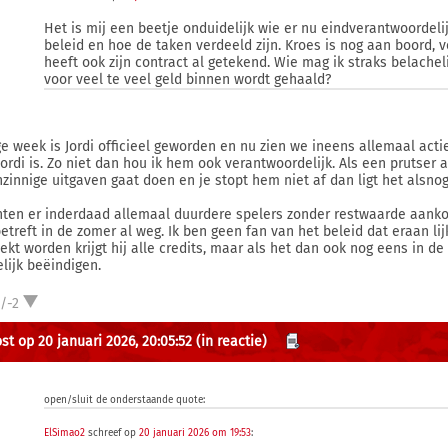
Het is mij een beetje onduidelijk wie er nu eindverantwoordeli
beleid en hoe de taken verdeeld zijn. Kroes is nog aan boord, vo
heeft ook zijn contract al getekend. Wie mag ik straks belache
voor veel te veel geld binnen wordt gehaald?
ge week is Jordi officieel geworden en nu zien we ineens allemaal actie.
Jordi is. Zo niet dan hou ik hem ook verantwoordelijk. Als een prutser a
zinnige uitgaven gaat doen en je stopt hem niet af dan ligt het alsnog 
ten er inderdaad allemaal duurdere spelers zonder restwaarde aank
betreft in de zomer al weg. Ik ben geen fan van het beleid dat eraan l
ekt worden krijgt hij alle credits, maar als het dan ook nog eens in d
lijk beëindigen.
/-2
st op 20 januari 2026, 20:05:52
(in reactie)
open/sluit de onderstaande quote:
ElSimao2
schreef op
20 januari 2026 om 19:53
: