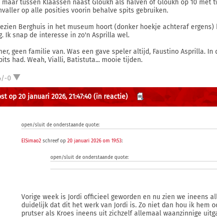
t maar tussen Klaassen naast Gloukh als halven of Gloukh op 10 met t
nvaller op alle posities voorin behalve spits gebruiken.
ezien Berghuis in het museum hoort (donker hoekje achteraf ergens)
. Ik snap de interesse in zo'n Asprilla wel.
er, geen familie van. Was een gave speler altijd, Faustino Asprilla. In 
its had. Weah, Vialli, Batistuta... mooie tijden.
4/-0
st op 20 januari 2026, 21:47:40
(in reactie)
open/sluit de onderstaande quote:
ElSimao2
schreef op
20 januari 2026 om 19:53
:
open/sluit de onderstaande quote:
Vorige week is Jordi officieel geworden en nu zien we ineens al
duidelijk dat dit het werk van Jordi is. Zo niet dan hou ik hem 
prutser als Kroes ineens uit zichzelf allemaal waanzinnige uit