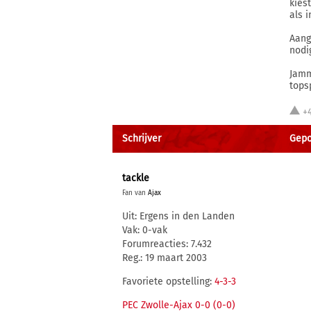
kies
als i
Aang
nodig
Jamm
topsp
+
Schrijver
Gepo
tackle
Fan van
Ajax
Uit: Ergens in den Landen
Vak: 0-vak
Forumreacties: 7.432
Reg.: 19 maart 2003
Favoriete opstelling:
4-3-3
PEC Zwolle-Ajax 0-0 (0-0)