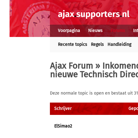
Voorpagina
Nieuws
Forums
In
Recente topics
Regels
Handleiding
Ajax Forum
»
Inkomend
nieuwe Technisch Direc
Deze normale topic is open en bestaat uit 3
Schrijver
Gepo
ElSimao2