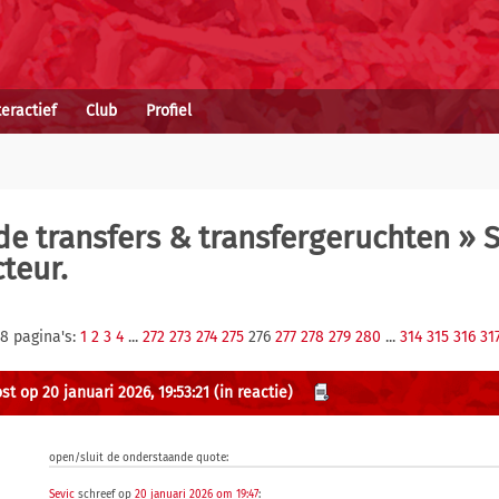
teractief
Club
Profiel
e transfers & transfergeruchten
» S
teur.
18 pagina's:
1
2
3
4
...
272
273
274
275
276
277
278
279
280
...
314
315
316
31
st op 20 januari 2026, 19:53:21
(in reactie)
open/sluit de onderstaande quote:
Sevic
schreef op
20 januari 2026 om 19:47
: