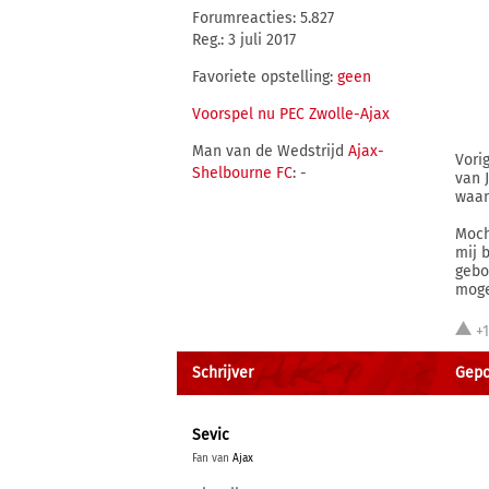
Forumreacties: 5.827
Reg.: 3 juli 2017
Favoriete opstelling:
geen
Voorspel nu PEC Zwolle-Ajax
Man van de Wedstrijd
Ajax-
Vori
Shelbourne FC
: -
van 
waan
Moch
mij 
gebo
moge
+1
Schrijver
Gepo
Sevic
Fan van
Ajax