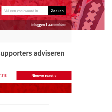
inloggen
|
aanmelden
upporters adviseren
7
318