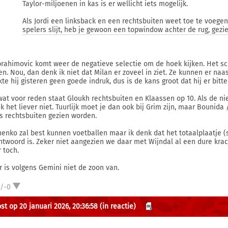
Taylor-miljoenen in kas is er wellicht iets mogelijk.
Als Jordi een linksback en een rechtsbuiten weet toe te voegen
spelers slijt, heb je gewoon een topwindow achter de rug, gez
Ibrahimovic komt weer de negatieve selectie om de hoek kijken. Het s
n. Nou, dan denk ik niet dat Milan er zoveel in ziet. Ze kunnen er naas
te hij gisteren geen goede indruk, dus is de kans groot dat hij er bitte
at voor reden staat Gloukh rechtsbuiten en Klaassen op 10. Als de ni
ik het liever niet. Tuurlijk moet je dan ook bij Grim zijn, maar Bounida
als rechtsbuiten gezien worden.
henko zal best kunnen voetballen maar ik denk dat het totaalplaatje (s
ntwoord is. Zeker niet aangezien we daar met Wijndal al een dure krac
 toch.
r is volgens Gemini niet de zoon van.
1/-0
st op 20 januari 2026, 20:36:58
(in reactie)