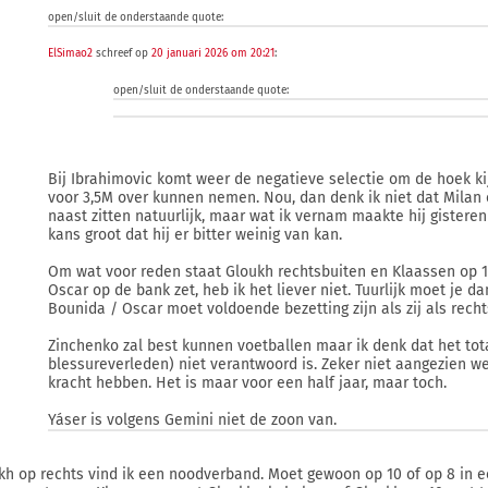
open/sluit de onderstaande quote:
ElSimao2
schreef op
20 januari 2026 om 20:21
:
open/sluit de onderstaande quote:
Bij Ibrahimovic komt weer de negatieve selectie om de hoek ki
voor 3,5M over kunnen nemen. Nou, dan denk ik niet dat Milan e
naast zitten natuurlijk, maar wat ik vernam maakte hij gistere
kans groot dat hij er bitter weinig van kan.
Om wat voor reden staat Gloukh rechtsbuiten en Klaassen op 1
Oscar op de bank zet, heb ik het liever niet. Tuurlijk moet je da
Bounida / Oscar moet voldoende bezetting zijn als zij als rech
Zinchenko zal best kunnen voetballen maar ik denk dat het tota
blessureverleden) niet verantwoord is. Zeker niet aangezien w
kracht hebben. Het is maar voor een half jaar, maar toch.
Yáser is volgens Gemini niet de zoon van.
kh op rechts vind ik een noodverband. Moet gewoon op 10 of op 8 in 