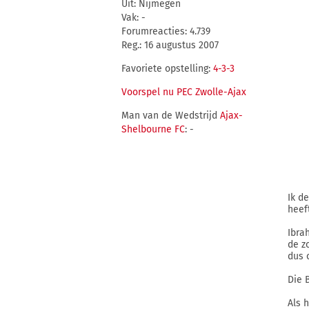
Uit: Nijmegen
Vak: -
Forumreacties: 4.739
Reg.: 16 augustus 2007
Favoriete opstelling:
4-3-3
Voorspel nu PEC Zwolle-Ajax
Man van de Wedstrijd
Ajax-
Shelbourne FC
: -
Ik d
heef
Ibra
de z
dus 
Die 
Als 