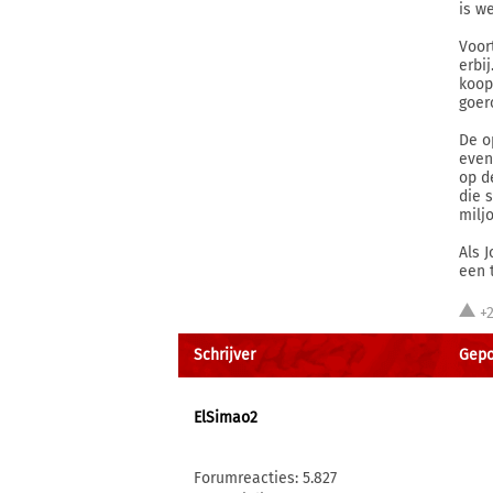
is w
Voor
erbi
koop
goer
De o
even
op de
die s
miljo
Als 
een 
+
Schrijver
Gepo
ElSimao2
Forumreacties: 5.827