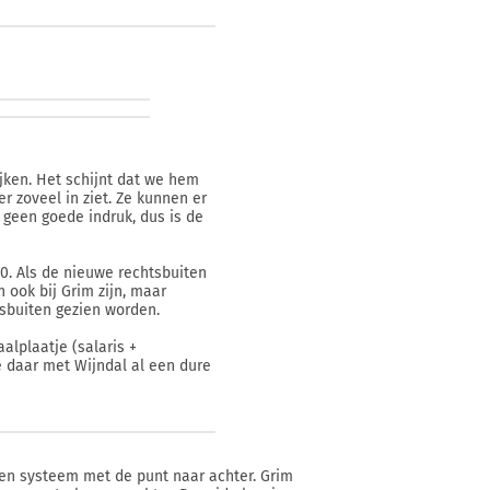
jken. Het schijnt dat we hem
r zoveel in ziet. Ze kunnen er
n geen goede indruk, dus is de
0. Als de nieuwe rechtsbuiten
n ook bij Grim zijn, maar
tsbuiten gezien worden.
alplaatje (salaris +
e daar met Wijndal al een dure
een systeem met de punt naar achter. Grim