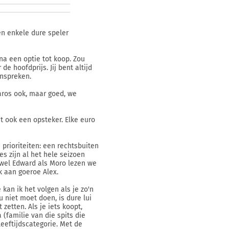
een enkele dure speler
na een optie tot koop. Zou
e hoofdprijs. Jij bent altijd
anspreken.
Jaros ook, maar goed, we
at ook een opsteker. Elke euro
 prioriteiten: een rechtsbuiten
es zijn al het hele seizoen
zowel Edward als Moro lezen we
k aan goeroe Alex.
 kan ik het volgen als je zo'n
u niet moet doen, is dure lui
zetten. Als je iets koopt,
a (familie van die spits die
 leeftijdscategorie. Met de