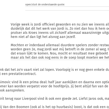
open/sluit de onderstaande quote:
Vorige week is Jordi officieel geworden en nu zien we ineens al
duidelijk dat dit het werk van Jordi is. Zo niet dan hou ik hem 
prutser als Kroes ineens uit zichzelf allemaal waanzinnige uit
hem niet af dan ligt het alsnog aan jezelf.
Mochten er inderdaad allemaal duurdere spelers zonder rest
worden geen 2e, mag Jordi wat mij betreft in de zomer al weg. 
dat eraan lijkt te komen. Nou, mocht er resultaat mee geboekt wo
maar als het dan ook nog eens in de soep loopt moeten we het
enk dat het zo'n vaart niet zal lopen. Voorlopig is er nog geen enkele 
t een prestatiecontract.
himovic vind ik een prima deal: half jaar aankijken en daarna een opti
omer kan worden verpatst voor de hoofdprijs. Jij bent altijd fan van de
ook aanspreken.
Brit terug naar Liverpool vind ik ook een goede zet. Liefst Jaros ook, 
hij Van den Boomen (ook al is het op huurbasis) loost, is dat ook een 