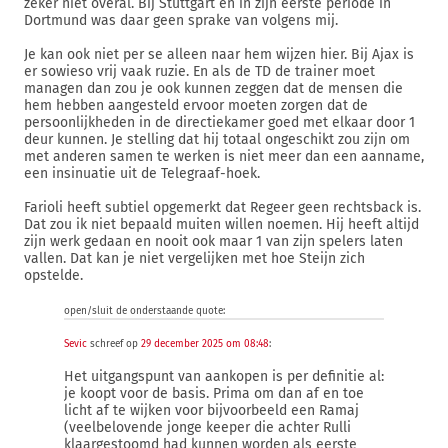
zeker niet overal. Bij Stuttgart en in zijn eerste periode in
Dortmund was daar geen sprake van volgens mij.
Je kan ook niet per se alleen naar hem wijzen hier. Bij Ajax is
er sowieso vrij vaak ruzie. En als de TD de trainer moet
managen dan zou je ook kunnen zeggen dat de mensen die
hem hebben aangesteld ervoor moeten zorgen dat de
persoonlijkheden in de directiekamer goed met elkaar door 1
deur kunnen. Je stelling dat hij totaal ongeschikt zou zijn om
met anderen samen te werken is niet meer dan een aanname,
een insinuatie uit de Telegraaf-hoek.
Farioli heeft subtiel opgemerkt dat Regeer geen rechtsback is.
Dat zou ik niet bepaald muiten willen noemen. Hij heeft altijd
zijn werk gedaan en nooit ook maar 1 van zijn spelers laten
vallen. Dat kan je niet vergelijken met hoe Steijn zich
opstelde.
open/sluit de onderstaande quote:
Sevic
schreef op
29 december 2025 om 08:48
:
Het uitgangspunt van aankopen is per definitie al:
je koopt voor de basis. Prima om dan af en toe
licht af te wijken voor bijvoorbeeld een Ramaj
(veelbelovende jonge keeper die achter Rulli
klaargestoomd had kunnen worden als eerste