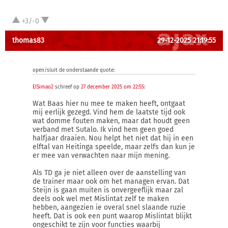
+3/-0
thomas83
29-12-2025 21:19:55
open/sluit de onderstaande quote:
ElSimao2
schreef op
27 december 2025 om 22:55
:
Wat Baas hier nu mee te maken heeft, ontgaat
mij eerlijk gezegd. Vind hem de laatste tijd ook
wat domme fouten maken, maar dat houdt geen
verband met Sutalo. Ik vind hem geen goed
halfjaar draaien. Nou helpt het niet dat hij in een
elftal van Heitinga speelde, maar zelfs dan kun je
er mee van verwachten naar mijn mening.
Als TD ga je niet alleen over de aanstelling van
de trainer maar ook om het managen ervan. Dat
Steijn is gaan muiten is onvergeeflijk maar zal
deels ook wel met Mislintat zelf te maken
hebben, aangezien ie overal snel slaande ruzie
heeft. Dat is ook een punt waarop Mislintat blijkt
ongeschikt te zijn voor functies waarbij