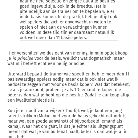
naar de hele selectie en zorg je dat alle posities
goed ingevuld zijn, ook in de breedte. Het is
uiteindelijk aan de trainer om te bepalen wie er
in de basis komen. In de praktijk heb je altijd ook
wel spelers die zich er onverwacht in weten te
spelen of niet aan de verwachtingen kunnen
voldoen. In deze tijd zijn er daarnaast natuurlijk
ook wel meer dan 11 basisspelers.
Hier verschillen we dus echt van mening. In mijn optiek koop
je
in principe
voor de basis. Wellicht wat dogmatisch, maar
wat mij betreft echt een heilig principe.
Uiteraard bepaalt de trainer wie speelt en heb je meer dan 11
basiswaardige spelers nodig, maar dat is ook niet wat ik
bedoel te zeggen met 'voor de basis kopen'. Wat dat betekent,
is: als je aankoopt, probeer je als TD iemand te kopen die
beter is dan wat je hebt op die positie. Zodat je aankoop altijd
een kwaliteitsinjectie is.
Kun je er nooit van afwijken? Tuurlijk wel, je kunt een jong
talent strikken (Mokio, niet voor de basis gekocht natuurlijk,
maar wel een goede aanwinst) of bijvoorbeeld iemand als
Ramaj. Waar het om gaat, is dat je echter als uitgangspunt
neemt dat wat je van buitenaf haalt, beter is dan wat je al in
huis hebt.