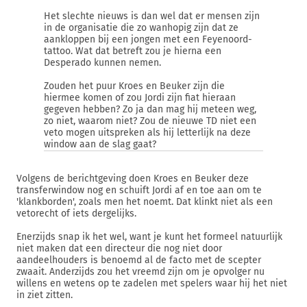
Het slechte nieuws is dan wel dat er mensen zijn
in de organisatie die zo wanhopig zijn dat ze
aankloppen bij een jongen met een Feyenoord-
tattoo. Wat dat betreft zou je hierna een
Desperado kunnen nemen.
Zouden het puur Kroes en Beuker zijn die
hiermee komen of zou Jordi zijn fiat hieraan
gegeven hebben? Zo ja dan mag hij meteen weg,
zo niet, waarom niet? Zou de nieuwe TD niet een
veto mogen uitspreken als hij letterlijk na deze
window aan de slag gaat?
Volgens de berichtgeving doen Kroes en Beuker deze
transferwindow nog en schuift Jordi af en toe aan om te
'klankborden', zoals men het noemt. Dat klinkt niet als een
vetorecht of iets dergelijks.
Enerzijds snap ik het wel, want je kunt het formeel natuurlijk
niet maken dat een directeur die nog niet door
aandeelhouders is benoemd al de facto met de scepter
zwaait. Anderzijds zou het vreemd zijn om je opvolger nu
willens en wetens op te zadelen met spelers waar hij het niet
in ziet zitten.