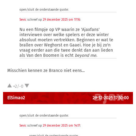
open/sluit de onderstaande quote:
Sevic
schreef op
29 december 2025 om 17:16
:
Nu een filmpje op VP waarin ze 'Ajaxfans'
interviewen over welke spelers er deze winter
absoluut moeten vertrekken. Beginnen er wat te
brallen over Weghorst en Gaaei. Hoe je bij zo'n
vraag eerder aan die twee denkt dan aan lieden
als Van den Boomen is echt
beyond me
.
Misschien kennen ze Branco niet eens...
+2/-0
ElSimao2
29-12-2025 17:50:00
open/sluit de onderstaande quote:
Sevic
schreef op
29 december 2025 om 14:17
: