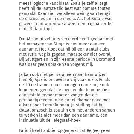
meest logische kandidaat. Zoals je zelf al zegt
heeft hij de laatste tijd best wat domme fouten
gemaakt. Daar zien we alleen weinig van terug in
de discussies en in de media. Als het Sutalo was
geweest dan waren we alweer een pagina verder
in de Sutalo-topic.
Dat Mislintat zelf iets verkeerd heeft gedaan met
het managen van Steijn is niet meer dan een
aanname. Het klopt dat hij bij een aantal clubs
met ruzie weg is gegaan, maar zeker niet overal.
Bij Stuttgart en in zijn eerste periode in Dortmund
was daar geen sprake van volgens mij.
Je kan ook niet per se alleen naar hem wijzen
hier. Bij Ajax is er sowieso vrij vaak ruzie. En als
de TD de trainer moet managen dan zou je ook
kunnen zeggen dat de mensen die hem hebben
aangesteld ervoor moeten zorgen dat de
persoonlijkheden in de directiekamer goed met
elkaar door 1 deur kunnen. Je stelling dat hij
totaal ongeschikt zou zijn om met anderen samen
te werken is niet meer dan een aanname, een
insinuatie uit de Telegraaf-hoek.
Farioli heeft subtiel opgemerkt dat Regeer geen