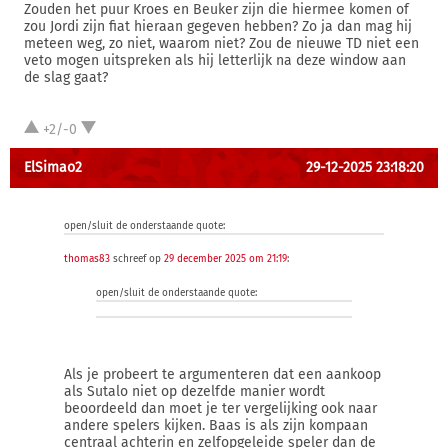
Zouden het puur Kroes en Beuker zijn die hiermee komen of
zou Jordi zijn fiat hieraan gegeven hebben? Zo ja dan mag hij
meteen weg, zo niet, waarom niet? Zou de nieuwe TD niet een
veto mogen uitspreken als hij letterlijk na deze window aan
de slag gaat?
+2/-0
ElSimao2
29-12-2025 23:18:20
open/sluit de onderstaande quote:
thomas83
schreef op
29 december 2025 om 21:19
:
open/sluit de onderstaande quote:
Als je probeert te argumenteren dat een aankoop
als Sutalo niet op dezelfde manier wordt
beoordeeld dan moet je ter vergelijking ook naar
andere spelers kijken. Baas is als zijn kompaan
centraal achterin en zelfopgeleide speler dan de