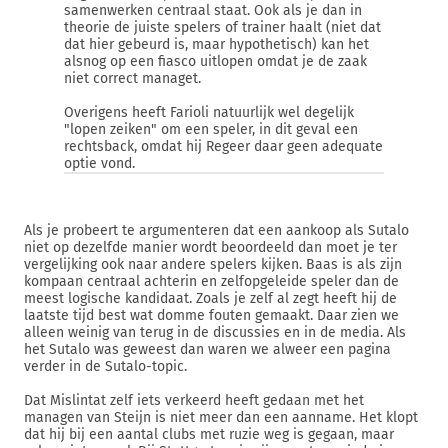
samenwerken centraal staat. Ook als je dan in
theorie de juiste spelers of trainer haalt (niet dat
dat hier gebeurd is, maar hypothetisch) kan het
alsnog op een fiasco uitlopen omdat je de zaak
niet correct managet.
Overigens heeft Farioli natuurlijk wel degelijk
"lopen zeiken" om een speler, in dit geval een
rechtsback, omdat hij Regeer daar geen adequate
optie vond.
Als je probeert te argumenteren dat een aankoop als Sutalo
niet op dezelfde manier wordt beoordeeld dan moet je ter
vergelijking ook naar andere spelers kijken. Baas is als zijn
kompaan centraal achterin en zelfopgeleide speler dan de
meest logische kandidaat. Zoals je zelf al zegt heeft hij de
laatste tijd best wat domme fouten gemaakt. Daar zien we
alleen weinig van terug in de discussies en in de media. Als
het Sutalo was geweest dan waren we alweer een pagina
verder in de Sutalo-topic.
Dat Mislintat zelf iets verkeerd heeft gedaan met het
managen van Steijn is niet meer dan een aanname. Het klopt
dat hij bij een aantal clubs met ruzie weg is gegaan, maar