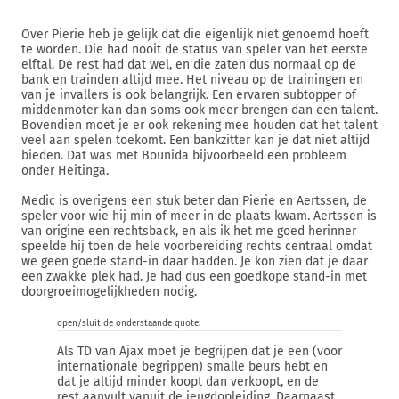
Over Pierie heb je gelijk dat die eigenlijk niet genoemd hoeft
te worden. Die had nooit de status van speler van het eerste
elftal. De rest had dat wel, en die zaten dus normaal op de
bank en trainden altijd mee. Het niveau op de trainingen en
van je invallers is ook belangrijk. Een ervaren subtopper of
middenmoter kan dan soms ook meer brengen dan een talent.
Bovendien moet je er ook rekening mee houden dat het talent
veel aan spelen toekomt. Een bankzitter kan je dat niet altijd
bieden. Dat was met Bounida bijvoorbeeld een probleem
onder Heitinga.
Medic is overigens een stuk beter dan Pierie en Aertssen, de
speler voor wie hij min of meer in de plaats kwam. Aertssen is
van origine een rechtsback, en als ik het me goed herinner
speelde hij toen de hele voorbereiding rechts centraal omdat
we geen goede stand-in daar hadden. Je kon zien dat je daar
een zwakke plek had. Je had dus een goedkope stand-in met
doorgroeimogelijkheden nodig.
open/sluit de onderstaande quote:
Als TD van Ajax moet je begrijpen dat je een (voor
internationale begrippen) smalle beurs hebt en
dat je altijd minder koopt dan verkoopt, en de
rest aanvult vanuit de jeugdopleiding. Daarnaast