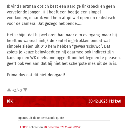
Ik vind Hartman opzich best een aardige linksback en geen
vervelende jongen. Hij heeft een beetje een simpel
voorkomen, maar ik vind hem altijd wel open en realistisch
voor de camera. Dat gezegd hebbende…..
Het schijnt dat hij wel oren had naar een overgang, maar hij
heeft nu waarschijnlijk de keutel ingetrokken omdat wat
simpele zielen uit 010 hem hebben “gewaarschuwd”. Dat
zoiets je keuze beïnvloedt en hij daarmee ook indirect zijn
kans op een WK deelname opgeeft om het legioen te pleasen,
geeft ook wel aan dat hij niet het scherpste mes uit de la is.
Prima dus dat dit niet doorgaat!
+2/-0
Kiki
30-12-2025 11:11:40
open/sluit de onderstaande quote:
TADIC10
schreef op
30 december 2025 om 09:59
: