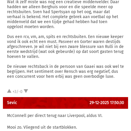
Wat ik zelf miste was nog een creatieve middenvelder. Daar
hadden we alleen Berghuis voor en die speelde meer op
rechtsbuiten. Sven had Spertsyan op het oog, maar dat
verhaal is bekend. Het complete gebrek aan voetbal op het
middenveld dat we een tijdje gehad hebben had toen
opgelost moeten worden.
Dus een rcv, vm, am, spits en rechtsbuiten. Een nieuwe keeper
vond ik ook echt een must. Pasveer en Gorter waren destijds
afgeschreven. Je wil niet bij een zware blessure van Rulli in de
eerste wedstrijd (wat ook gebeurde) op dat soort gasten terug
hoeven te vallen.
De nieuwe rechtsback in de persoon van Gaaei was ook wel te
begrijpen. Het sentiment over Rensch was erg negatief, dus
een concurrent voor hem erbij was geen overbodige luxe.
+3/-0
Sevic
29-12-2025 17:50:30
McConnell per direct terug naar Liverpool, aldus VI.
Mooi zo. Vliegend uit de startblokken.