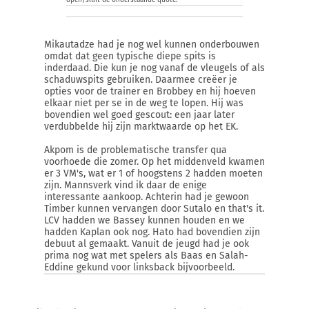
open/sluit de onderstaande quote:
Mikautadze had je nog wel kunnen onderbouwen
omdat dat geen typische diepe spits is
inderdaad. Die kun je nog vanaf de vleugels of als
schaduwspits gebruiken. Daarmee creëer je
opties voor de trainer en Brobbey en hij hoeven
elkaar niet per se in de weg te lopen. Hij was
bovendien wel goed gescout: een jaar later
verdubbelde hij zijn marktwaarde op het EK.
Akpom is de problematische transfer qua
voorhoede die zomer. Op het middenveld kwamen
er 3 VM's, wat er 1 of hoogstens 2 hadden moeten
zijn. Mannsverk vind ik daar de enige
interessante aankoop. Achterin had je gewoon
Timber kunnen vervangen door Sutalo en that's it.
LCV hadden we Bassey kunnen houden en we
hadden Kaplan ook nog. Hato had bovendien zijn
debuut al gemaakt. Vanuit de jeugd had je ook
prima nog wat met spelers als Baas en Salah-
Eddine gekund voor linksback bijvoorbeeld.