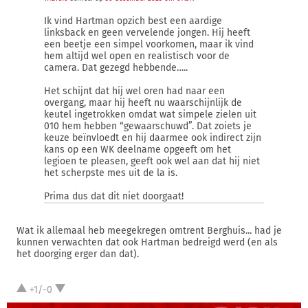
Ik vind Hartman opzich best een aardige
linksback en geen vervelende jongen. Hij heeft
een beetje een simpel voorkomen, maar ik vind
hem altijd wel open en realistisch voor de
camera. Dat gezegd hebbende…..
Het schijnt dat hij wel oren had naar een
overgang, maar hij heeft nu waarschijnlijk de
keutel ingetrokken omdat wat simpele zielen uit
010 hem hebben “gewaarschuwd”. Dat zoiets je
keuze beïnvloedt en hij daarmee ook indirect zijn
kans op een WK deelname opgeeft om het
legioen te pleasen, geeft ook wel aan dat hij niet
het scherpste mes uit de la is.
Prima dus dat dit niet doorgaat!
Wat ik allemaal heb meegekregen omtrent Berghuis... had je
kunnen verwachten dat ook Hartman bedreigd werd (en als
het doorging erger dan dat).
+1/-0