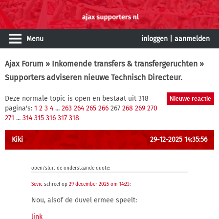
Menu
inloggen
|
aanmelden
Ajax Forum
»
Inkomende transfers & transfergeruchten
»
Supporters adviseren nieuwe Technisch Directeur.
Deze normale topic is open en bestaat uit 318
pagina's:
1
2
3
4
...
263
264
265
266
267
268
269
270
271
...
314
315
316
317
318
Kiki
29-12-2025 14:35:56
open/sluit de onderstaande quote:
Sevic
schreef op
29 december 2025 om 14:23
:
Nou, alsof de duvel ermee speelt:
link