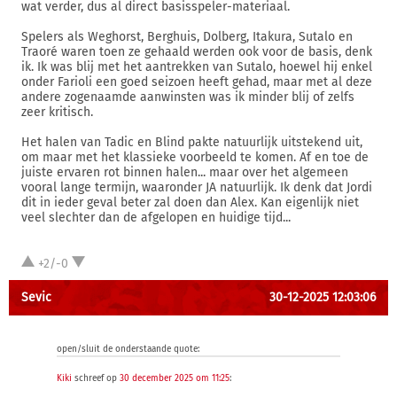
wat verder, dus al direct basisspeler-materiaal.
Spelers als Weghorst, Berghuis, Dolberg, Itakura, Sutalo en
Traoré waren toen ze gehaald werden ook voor de basis, denk
ik. Ik was blij met het aantrekken van Sutalo, hoewel hij enkel
onder Farioli een goed seizoen heeft gehad, maar met al deze
andere zogenaamde aanwinsten was ik minder blij of zelfs
zeer kritisch.
Het halen van Tadic en Blind pakte natuurlijk uitstekend uit,
om maar met het klassieke voorbeeld te komen. Af en toe de
juiste ervaren rot binnen halen... maar over het algemeen
vooral lange termijn, waaronder JA natuurlijk. Ik denk dat Jordi
dit in ieder geval beter zal doen dan Alex. Kan eigenlijk niet
veel slechter dan de afgelopen en huidige tijd...
+2/-0
Sevic
30-12-2025 12:03:06
open/sluit de onderstaande quote:
Kiki
schreef op
30 december 2025 om 11:25
: