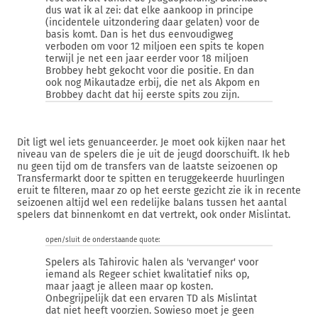
dus wat ik al zei: dat elke aankoop in principe
(incidentele uitzondering daar gelaten) voor de
basis komt. Dan is het dus eenvoudigweg
verboden om voor 12 miljoen een spits te kopen
terwijl je net een jaar eerder voor 18 miljoen
Brobbey hebt gekocht voor die positie. En dan
ook nog Mikautadze erbij, die net als Akpom en
Brobbey dacht dat hij eerste spits zou zijn.
Dit ligt wel iets genuanceerder. Je moet ook kijken naar het
niveau van de spelers die je uit de jeugd doorschuift. Ik heb
nu geen tijd om de transfers van de laatste seizoenen op
Transfermarkt door te spitten en teruggekeerde huurlingen
eruit te filteren, maar zo op het eerste gezicht zie ik in recente
seizoenen altijd wel een redelijke balans tussen het aantal
spelers dat binnenkomt en dat vertrekt, ook onder Mislintat.
open/sluit de onderstaande quote:
Spelers als Tahirovic halen als 'vervanger' voor
iemand als Regeer schiet kwalitatief niks op,
maar jaagt je alleen maar op kosten.
Onbegrijpelijk dat een ervaren TD als Mislintat
dat niet heeft voorzien. Sowieso moet je geen