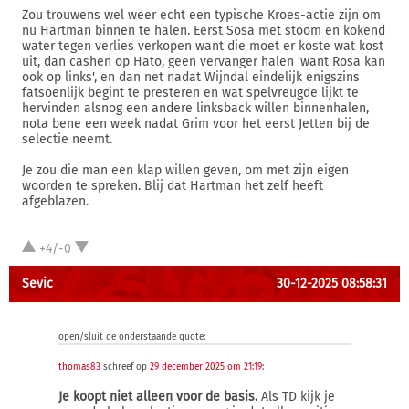
Zou trouwens wel weer echt een typische Kroes-actie zijn om
nu Hartman binnen te halen. Eerst Sosa met stoom en kokend
water tegen verlies verkopen want die moet er koste wat kost
uit, dan cashen op Hato, geen vervanger halen 'want Rosa kan
ook op links', en dan net nadat Wijndal eindelijk enigszins
fatsoenlijk begint te presteren en wat spelvreugde lijkt te
hervinden alsnog een andere linksback willen binnenhalen,
nota bene een week nadat Grim voor het eerst Jetten bij de
selectie neemt.
Je zou die man een klap willen geven, om met zijn eigen
woorden te spreken. Blij dat Hartman het zelf heeft
afgeblazen.
+4/-0
Sevic
30-12-2025 08:58:31
open/sluit de onderstaande quote:
thomas83
schreef op
29 december 2025 om 21:19
:
Je koopt niet alleen voor de basis.
Als TD kijk je