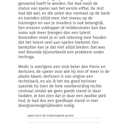
genoemd hoeft te worden. Die had nooit de
status van speler van het eerste elftal. De rest
had dat wel, en die zaten dus normaal op de bank
en trainden altijd mee. Het niveau op de
trainingen en van je invallers is ook belangrijk.
Een ervaren subtopper of middenmoter kan dan
soms ook meer brengen dan een talent.
Bovendien moet je er ook rekening mee houden
dat het talent veel aan spelen toekomt. Een
bankzitter kan je dat niet altijd bieden. Dat was
met Bounida bijvoorbeeld een probleem onder
Heitinga.
Medic is overigens een stuk beter dan Pierie en
Aertssen, de speler voor wie hij min of meer in de
plaats kwam. Aertssen is van origine een
rechtsback, en als ik het me goed herinner
speelde hij toen de hele voorbereiding rechts
centraal omdat we geen goede stand-in daar
hadden. Je kon zien dat je daar een zwakke plek
had. Je had dus een goedkope stand-in met
doorgroeimogelijkheden nodig.
open/sluit de onderstaande quote: