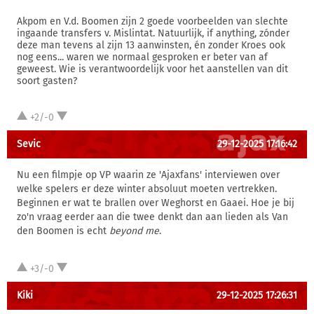
Akpom en V.d. Boomen zijn 2 goede voorbeelden van slechte
ingaande transfers v. Mislintat. Natuurlijk, if anything, zónder
deze man tevens al zijn 13 aanwinsten, én zonder Kroes ook
nog eens... waren we normaal gesproken er beter van af
geweest. Wie is verantwoordelijk voor het aanstellen van dit
soort gasten?
+2/-0
Sevic
29-12-2025 17:16:42
Nu een filmpje op VP waarin ze 'Ajaxfans' interviewen over
welke spelers er deze winter absoluut moeten vertrekken.
Beginnen er wat te brallen over Weghorst en Gaaei. Hoe je bij
zo'n vraag eerder aan die twee denkt dan aan lieden als Van
den Boomen is echt
beyond me
.
+3/-0
Kiki
29-12-2025 17:26:31