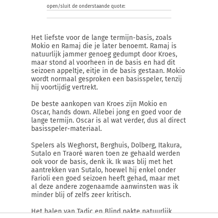
open/sluit de onderstaande quote:
Het liefste voor de lange termijn-basis, zoals
Mokio en Ramaj die je later benoemt. Ramaj is
natuurlijk jammer genoeg gedumpt door Kroes,
maar stond al voorheen in de basis en had dit
seizoen appeltje, eitje in de basis gestaan. Mokio
wordt normaal gesproken een basisspeler, tenzij
hij voortijdig vertrekt.
De beste aankopen van Kroes zijn Mokio en
Oscar, hands down. Allebei jong en goed voor de
lange termijn. Oscar is al wat verder, dus al direct
basisspeler-materiaal.
Spelers als Weghorst, Berghuis, Dolberg, Itakura,
Sutalo en Traoré waren toen ze gehaald werden
ook voor de basis, denk ik. Ik was blij met het
aantrekken van Sutalo, hoewel hij enkel onder
Farioli een goed seizoen heeft gehad, maar met
al deze andere zogenaamde aanwinsten was ik
minder blij of zelfs zeer kritisch.
Het halen van Tadic en Blind pakte natuurlijk