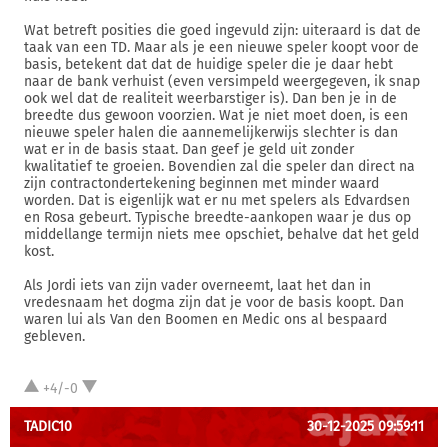
Wat betreft posities die goed ingevuld zijn: uiteraard is dat de
taak van een TD. Maar als je een nieuwe speler koopt voor de
basis, betekent dat dat de huidige speler die je daar hebt
naar de bank verhuist (even versimpeld weergegeven, ik snap
ook wel dat de realiteit weerbarstiger is). Dan ben je in de
breedte dus gewoon voorzien. Wat je niet moet doen, is een
nieuwe speler halen die aannemelijkerwijs slechter is dan
wat er in de basis staat. Dan geef je geld uit zonder
kwalitatief te groeien. Bovendien zal die speler dan direct na
zijn contractondertekening beginnen met minder waard
worden. Dat is eigenlijk wat er nu met spelers als Edvardsen
en Rosa gebeurt. Typische breedte-aankopen waar je dus op
middellange termijn niets mee opschiet, behalve dat het geld
kost.
Als Jordi iets van zijn vader overneemt, laat het dan in
vredesnaam het dogma zijn dat je voor de basis koopt. Dan
waren lui als Van den Boomen en Medic ons al bespaard
gebleven.
+4/-0
TADIC10
30-12-2025 09:59:11