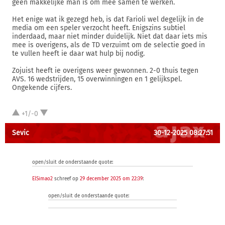
geen makkelijke man is om mee samen te werken.
Het enige wat ik gezegd heb, is dat Farioli wel degelijk in de
media om een speler verzocht heeft. Enigszins subtiel
inderdaad, maar niet minder duidelijk. Niet dat daar iets mis
mee is overigens, als de TD verzuimt om de selectie goed in
te vullen heeft ie daar wat hulp bij nodig.
Zojuist heeft ie overigens weer gewonnen. 2-0 thuis tegen
AVS. 16 wedstrijden, 15 overwinningen en 1 gelijkspel.
Ongekende cijfers.
+1/-0
Sevic
30-12-2025 08:27:51
open/sluit de onderstaande quote:
ElSimao2
schreef op
29 december 2025 om 22:39
:
open/sluit de onderstaande quote: