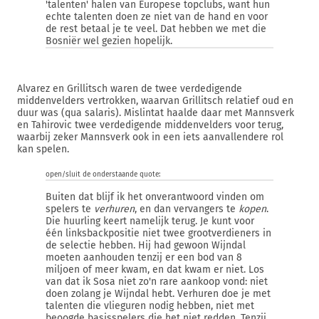
'talenten' halen van Europese topclubs, want hun
echte talenten doen ze niet van de hand en voor
de rest betaal je te veel. Dat hebben we met die
Bosniër wel gezien hopelijk.
Alvarez en Grillitsch waren de twee verdedigende
middenvelders vertrokken, waarvan Grillitsch relatief oud en
duur was (qua salaris). Mislintat haalde daar met Mannsverk
en Tahirovic twee verdedigende middenvelders voor terug,
waarbij zeker Mannsverk ook in een iets aanvallendere rol
kan spelen.
open/sluit de onderstaande quote:
Buiten dat blijf ik het onverantwoord vinden om
spelers te
verhuren
, en dan vervangers te
kopen
.
Die huurling keert namelijk terug. Je kunt voor
één linksbackpositie niet twee grootverdieners in
de selectie hebben. Hij had gewoon Wijndal
moeten aanhouden tenzij er een bod van 8
miljoen of meer kwam, en dat kwam er niet. Los
van dat ik Sosa niet zo'n rare aankoop vond: niet
doen zolang je Wijndal hebt. Verhuren doe je met
talenten die vlieguren nodig hebben, niet met
beoogde basisspelers die het niet redden. Tenzij