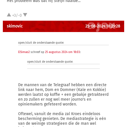
Het probleem was dat hij Steijn haalde...
+3/-0
skimovic
25-08-2024 18:29:28
open/sluit de onderstaande quote:
ElSimao2
schreef op
25 augustus 2024 om 18:03
:
open/sluit de onderstaande quote:
De mannen van de Telegraaf hebben een directe
link naar hem, Dom en Dommer (Kale en Kokkie)
werden laatst op koffie + een gebakje getrakteerd
en zo zullen er nog wel meer journo's en
opiniemakers gefeteerd worden.
Oftewel, vanuit de media zal Kroes eindeloos
bescherming genieten. De mediastrategie is eén
van de weinige strategieen die de man wel