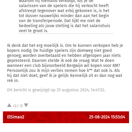
waarom hij niemand verkoopt. Als je de
salarissen van de spelers die hij verkocht heeft
afstreept tegenover wat erbij gekomen is, is het
tot dusver nauwelijks minder dan aan het begin
van de transferperiode. Dat lijkt me niet de
bedoeling als jouw stelling is dat het salarishuis
veel te groot is.
Ik denk dat het erg moeilijk is. Om te kunnen verkopen heb je
kopers nodig. De huidige spelers zijn domweg niet goed
genoeg, worden overbetaald en hebben afgelopen jaar niets
gepresteerd. Daarom stelde ik ook de vraag: Wat te doen
wanneer een club bijvoorbeeld Bergwijn wil kopen voor 8M?
Persoonlijk zou ik mijn verlies nemen hoe k** dat ook is. Als
hij dat niet doet, geef ik je gelijk: Kennelijk zit er dan nog wat
rek in.
Dit bericht is gewijzigd op 25 augustus 2024, 14:47:52.
+2/-0
ElSimao2
25-08-2024 15:53:04