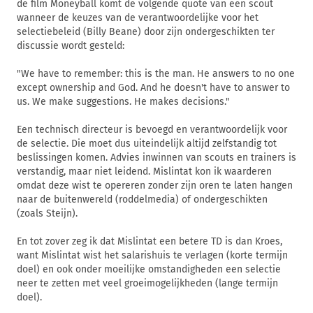
de film Moneyball komt de volgende quote van een scout
wanneer de keuzes van de verantwoordelijke voor het
selectiebeleid (Billy Beane) door zijn ondergeschikten ter
discussie wordt gesteld:
"We have to remember: this is the man. He answers to no one
except ownership and God. And he doesn't have to answer to
us. We make suggestions. He makes decisions."
Een technisch directeur is bevoegd en verantwoordelijk voor
de selectie. Die moet dus uiteindelijk altijd zelfstandig tot
beslissingen komen. Advies inwinnen van scouts en trainers is
verstandig, maar niet leidend. Mislintat kon ik waarderen
omdat deze wist te opereren zonder zijn oren te laten hangen
naar de buitenwereld (roddelmedia) of ondergeschikten
(zoals Steijn).
En tot zover zeg ik dat Mislintat een betere TD is dan Kroes,
want Mislintat wist het salarishuis te verlagen (korte termijn
doel) en ook onder moeilijke omstandigheden een selectie
neer te zetten met veel groeimogelijkheden (lange termijn
doel).