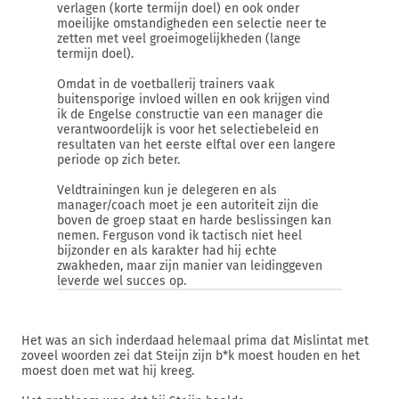
verlagen (korte termijn doel) en ook onder
moeilijke omstandigheden een selectie neer te
zetten met veel groeimogelijkheden (lange
termijn doel).
Omdat in de voetballerij trainers vaak
buitensporige invloed willen en ook krijgen vind
ik de Engelse constructie van een manager die
verantwoordelijk is voor het selectiebeleid en
resultaten van het eerste elftal over een langere
periode op zich beter.
Veldtrainingen kun je delegeren en als
manager/coach moet je een autoriteit zijn die
boven de groep staat en harde beslissingen kan
nemen. Ferguson vond ik tactisch niet heel
bijzonder en als karakter had hij echte
zwakheden, maar zijn manier van leidinggeven
leverde wel succes op.
Het was an sich inderdaad helemaal prima dat Mislintat met
zoveel woorden zei dat Steijn zijn b*k moest houden en het
moest doen met wat hij kreeg.