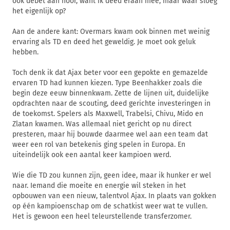
ook debet aan hoor, want ik deed eraan mee, maar waar sloeg
het eigenlijk op?
Aan de andere kant: Overmars kwam ook binnen met weinig
ervaring als TD en deed het geweldig. Je moet ook geluk
hebben.
Toch denk ik dat Ajax beter voor een gepokte en gemazelde
ervaren TD had kunnen kiezen. Type Beenhakker zoals die
begin deze eeuw binnenkwam. Zette de lijnen uit, duidelijke
opdrachten naar de scouting, deed gerichte investeringen in
de toekomst. Spelers als Maxwell, Trabelsi, Chivu, Mido en
Zlatan kwamen. Was allemaal niet gericht op nu direct
presteren, maar hij bouwde daarmee wel aan een team dat
weer een rol van betekenis ging spelen in Europa. En
uiteindelijk ook een aantal keer kampioen werd.
Wie die TD zou kunnen zijn, geen idee, maar ik hunker er wel
naar. Iemand die moeite en energie wil steken in het
opbouwen van een nieuw, talentvol Ajax. In plaats van gokken
op één kampioenschap om de schatkist weer wat te vullen.
Het is gewoon een heel teleurstellende transferzomer.