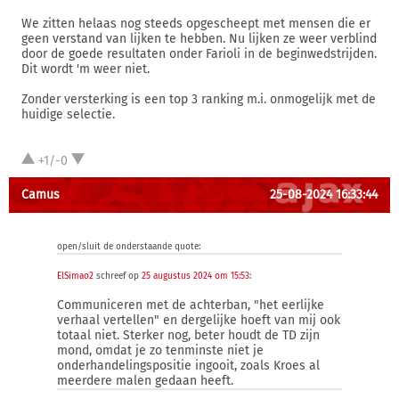
We zitten helaas nog steeds opgescheept met mensen die er
geen verstand van lijken te hebben. Nu lijken ze weer verblind
door de goede resultaten onder Farioli in de beginwedstrijden.
Dit wordt 'm weer niet.
Zonder versterking is een top 3 ranking m.i. onmogelijk met de
huidige selectie.
+1/-0
Camus
25-08-2024 16:33:44
open/sluit de onderstaande quote:
ElSimao2
schreef op
25 augustus 2024 om 15:53
:
Communiceren met de achterban, "het eerlijke
verhaal vertellen" en dergelijke hoeft van mij ook
totaal niet. Sterker nog, beter houdt de TD zijn
mond, omdat je zo tenminste niet je
onderhandelingspositie ingooit, zoals Kroes al
meerdere malen gedaan heeft.