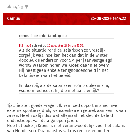
+4/-0
Camus
25-08-2024 14:14:22
open/sluit de onderstaande quote:
ElSimao2
schreef op
25 augustus 2024 om 13:58
:
Als de situatie rond de salarissen zo vreselijk
zorgelijk was, hoe kan het dan dat in de winter
doodleuk Henderson voor 5M per jaar vastgelegd
wordt? Waarom horen we Kroes daar niet over?
Hij heeft geen enkele terughoudendheid in het
bekritiseren van het beleid.
En daarbij, als de salarissen zo'n probleem zijn,
waarom reduceert hij die niet aanzienlijk?
Tja... je stelt goede vragen. Ik vermoed opportunisme, in-en
externe sportieve druk, wensdenken en gebrek aan kennis van
zaken. Heel kwalijk dus wat allemaal het slechte beleid
onderstreept van de afgelopen jaren.
Hoe het ook zij: Kroes is niet verantwoordelijk voor het salaris
van Henderson. Daarnaast is salaris reduceren niet zo