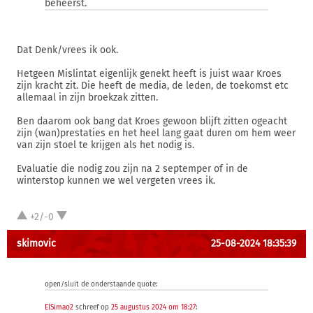
beheerst.
Dat Denk/vrees ik ook.
Hetgeen Mislintat eigenlijk genekt heeft is juist waar Kroes
zijn kracht zit. Die heeft de media, de leden, de toekomst etc
allemaal in zijn broekzak zitten.
Ben daarom ook bang dat Kroes gewoon blijft zitten ogeacht
zijn (wan)prestaties en het heel lang gaat duren om hem weer
van zijn stoel te krijgen als het nodig is.
Evaluatie die nodig zou zijn na 2 septemper of in de
winterstop kunnen we wel vergeten vrees ik.
+2/-0
skimovic
25-08-2024 18:35:39
open/sluit de onderstaande quote:
ElSimao2
schreef op
25 augustus 2024 om 18:27
: