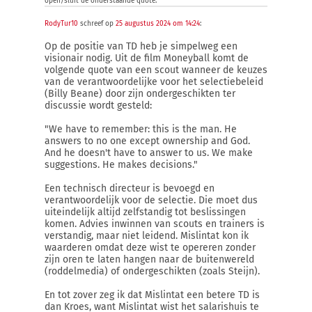
open/sluit de onderstaande quote:
RodyTur10
schreef op
25 augustus 2024 om 14:24
:
Op de positie van TD heb je simpelweg een
visionair nodig. Uit de film Moneyball komt de
volgende quote van een scout wanneer de keuzes
van de verantwoordelijke voor het selectiebeleid
(Billy Beane) door zijn ondergeschikten ter
discussie wordt gesteld:
"We have to remember: this is the man. He
answers to no one except ownership and God.
And he doesn't have to answer to us. We make
suggestions. He makes decisions."
Een technisch directeur is bevoegd en
verantwoordelijk voor de selectie. Die moet dus
uiteindelijk altijd zelfstandig tot beslissingen
komen. Advies inwinnen van scouts en trainers is
verstandig, maar niet leidend. Mislintat kon ik
waarderen omdat deze wist te opereren zonder
zijn oren te laten hangen naar de buitenwereld
(roddelmedia) of ondergeschikten (zoals Steijn).
En tot zover zeg ik dat Mislintat een betere TD is
dan Kroes, want Mislintat wist het salarishuis te