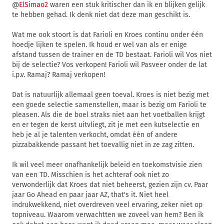
@
ElSimao2
waren een stuk kritischer dan ik en blijken gelijk
te hebben gehad. Ik denk niet dat deze man geschikt is.
Wat me ook stoort is dat Farioli en Kroes continu onder één
hoedje lijken te spelen. Ik houd er wel van als er enige
afstand tussen de trainer en de TD bestaat. Farioli wil Vos niet
bij de selectie? Vos verkopen! Farioli wil Pasveer onder de lat
i.p.v. Ramaj? Ramaj verkopen!
Dat is natuurlijk allemaal geen toeval. Kroes is niet bezig met
een goede selectie samenstellen, maar is bezig om Farioli te
pleasen. Als die de boel straks niet aan het voetballen krijgt
en er tegen de kerst uitvliegt, zit je met een kutselectie en
heb je al je talenten verkocht, omdat één of andere
pizzabakkende passant het toevallig niet in ze zag zitten.
Ik wil veel meer onafhankelijk beleid en toekomstvisie zien
van een TD. Misschien is het achteraf ook niet zo
verwonderlijk dat Kroes dat niet beheerst, gezien zijn cv. Paar
jaar Go Ahead en paar jaar AZ, that's it. Niet heel
indrukwekkend, niet overdreven veel ervaring, zeker niet op
topniveau. Waarom verwachtten we zoveel van hem? Ben ik