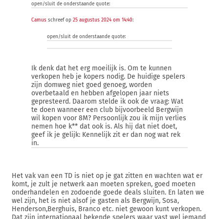
open/sluit de onderstaande quote:
Camus
schreef op
25 augustus 2024 om 14:40
:
open/sluit de onderstaande quote:
Ik denk dat het erg moeilijk is. Om te kunnen
verkopen heb je kopers nodig. De huidige spelers
zijn domweg niet goed genoeg, worden
overbetaald en hebben afgelopen jaar niets
gepresteerd. Daarom stelde ik ook de vraag: Wat
te doen wanneer een club bijvoorbeeld Bergwijn
wil kopen voor 8M? Persoonlijk zou ik mijn verlies
nemen hoe k** dat ook is. Als hij dat niet doet,
geef ik je gelijk: Kennelijk zit er dan nog wat rek
in.
Het vak van een TD is niet op je gat zitten en wachten wat er
komt, je zult je netwerk aan moeten spreken, goed moeten
onderhandelen en zodoende goede deals sluiten. En laten we
wel zijn, het is niet alsof je gasten als Bergwijn, Sosa,
Henderson,Berghuis, Branco etc. niet gewoon kunt verkopen.
Dat zijn internationaal bekende spelers waar vast wel iemand