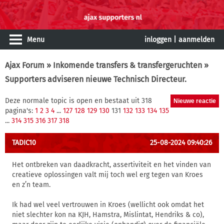
Menu
inloggen
|
aanmelden
Ajax Forum
»
Inkomende transfers & transfergeruchten
»
Supporters adviseren nieuwe Technisch Directeur.
Deze normale topic is open en bestaat uit 318
pagina's:
1
2
3
4
...
127
128
129
130
131
132
133
134
135
...
314
315
316
317
318
TADIC10
25-08-2024 09:40:26
Het ontbreken van daadkracht, assertiviteit en het vinden van
creatieve oplossingen valt mij toch wel erg tegen van Kroes
en z’n team.
Ik had wel veel vertrouwen in Kroes (wellicht ook omdat het
niet slechter kon na KJH, Hamstra, Mislintat, Hendriks & co),