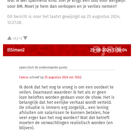
Wat ik wel spannend vind: Stel je krijgt een bod voor Bergwijn
voor 8M. Moet je hem dan verkopen en je verlies nemen?
Dit bericht is voor het laatst gewijzigd op 25 augustus 2024,
12:27:28.
+1/-1
ElSimao2
25-08-2024 13:58:04
open/sluit de onderstaande quote:
Camus
schreef op
25 augustus 2024 om 12:02
:
Ik denk dat het nog te vroeg is om een oordeel te
vellen. Daarnaast waardeer ik het als er geen
loze beloftes worden gedaan voor de show. Het is
belangrijk dat het eerlijke verhaal wordt verteld.
De situatie is immers erg zorgelijk... een lening
afsluiten om salarissen te kunnen betalen, hoe
veel erger kan het nog worden? Wat dat betreft
moeten de verwachtingen realistisch worden (en
blijven).