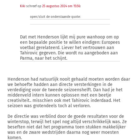
Kiki
schreef op
25 augustus 2024 om 15:56
:
open/sluit de onderstaande quote:
Dat met Henderson lijkt mij pure wanhoop om op
een bepaalde positie te willen eindigen: Europees
voetbal gerelateerd. Liever het vertrouwen aan
Tahirovic gegeven. Die wordt nu aangeboden aan
Parma, naar het schijnt.
Henderson had natuurlijk nooit gehaald moeten worden daar
we behoefte hadden aan directe versterkingen in de
verdediging voor de tweede seizoenshelft. Dan had je het
middenveld intern kunnen oplossen met een beetje
creativiteit.. misschien ook met Tahirovic inderdaad. Het
seizoen was grotendeels toch al verloren.
De directie was verblind door de goede resultaten voor de
winterstop, terwijl het spel nog altijd verschrikkelijk was. Ze
beseften niet dat het programma toen stukken makkelijker
was en de zware wedstrijden daarna nog weer moesten
komen.