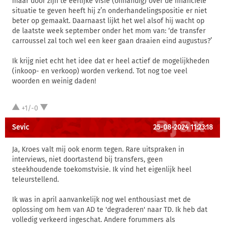
maar door zijn te eerlijke visie (onhandig) over de financiële
situatie te geven heeft hij z’n onderhandelingspositie er niet
beter op gemaakt. Daarnaast lijkt het wel alsof hij wacht op
de laatste week september onder het mom van: ‘de transfer
carroussel zal toch wel een keer gaan draaien eind augustus?’
Ik krijg niet echt het idee dat er heel actief de mogelijkheden
(inkoop- en verkoop) worden verkend. Tot nog toe veel
woorden en weinig daden!
+1/-0
Sevic
25-08-2024 11:23:18
Ja, Kroes valt mij ook enorm tegen. Rare uitspraken in
interviews, niet doortastend bij transfers, geen
steekhoudende toekomstvisie. Ik vind het eigenlijk heel
teleurstellend.
Ik was in april aanvankelijk nog wel enthousiast met de
oplossing om hem van AD te 'degraderen' naar TD. Ik heb dat
volledig verkeerd ingeschat. Andere forummers als