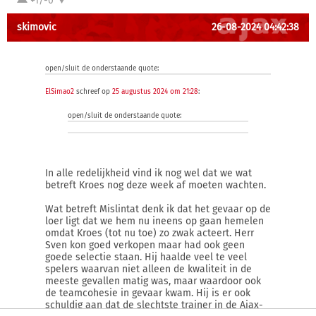
+1/-0
skimovic
26-08-2024 04:42:38
open/sluit de onderstaande quote:
ElSimao2
schreef op
25 augustus 2024 om 21:28
:
open/sluit de onderstaande quote:
In alle redelijkheid vind ik nog wel dat we wat
betreft Kroes nog deze week af moeten wachten.
Wat betreft Mislintat denk ik dat het gevaar op de
loer ligt dat we hem nu ineens op gaan hemelen
omdat Kroes (tot nu toe) zo zwak acteert. Herr
Sven kon goed verkopen maar had ook geen
goede selectie staan. Hij haalde veel te veel
spelers waarvan niet alleen de kwaliteit in de
meeste gevallen matig was, maar waardoor ook
de teamcohesie in gevaar kwam. Hij is er ook
schuldig aan dat de slechtste trainer in de Ajax-