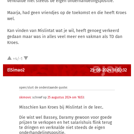
verknalde niet steeds de eigen onderhandelingspositie.
Maarja, had geen vriendjes op de toekomst en die heeft Kroes
wel.
Kan vinden van Mislintat wat je wil, heeft genoeg verkeerd
gedaan maar was in alles veel meer een vakman als TD dan
Kroes.
+4/-1
ElSimao2
25-08-2024 18:03:32
open/sluit de onderstaande quote:
skimovic
schreef op
25 augustus 2024 om 16:53
:
Misschien kan Kroes bij Mislintat in de leer..
Die wist wel Bassey, Daramy gewoon voor goede
prijzen te verkopen en het salarishuis flink terug
te dringen en verknalde niet steeds de eigen
onderhandelingspositie.