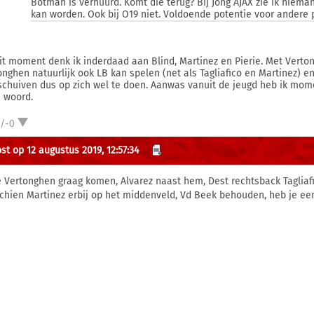
Botman is verhuurd. Komt die terug? Bij Jong AJAX zie ik nieman
kan worden. Ook bij O19 niet. Voldoende potentie voor andere p
it moment denk ik inderdaad aan Blind, Martinez en Pierie. Met Vertong
onghen natuurlijk ook LB kan spelen (net als Tagliafico en Martinez) 
schuiven dus op zich wel te doen. Aanwas vanuit de jeugd heb ik momen
e woord.
1/-0
st op 12 augustus 2019, 12:57:34
ie Vertonghen graag komen, Alvarez naast hem, Dest rechtsback Tagliaf
chien Martinez erbij op het middenveld, Vd Beek behouden, heb je een