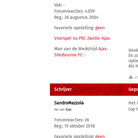
Vak: -
Forumreacties: 4.059
Reg.: 26 augustus 2004
Favoriete opstelling:
geen
Voorspel nu PEC Zwolle-Ajax
Man van de Wedstrijd
Ajax-
Denk
Shelbourne FC
: -
En z
opti
Als h
+
Schrijver
Gepo
SandroMazzola
Het 
(op t
Fan van
Ajax
Forumreacties: 26
Reg.: 15 oktober 2018
Favoriete opstelling:
geen