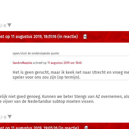
1/-0
st op 11 augustus 2019, 18:51:16
(in reactie)
open/sluit de onderstaande quote:
SandroMazzola
schreef op
11 augustus 2019 om 18:41
:
Het is geen gerucht, maar ik keek net naar Utrecht en vroeg m
speler voor ons zou zijn (op termijn).
elijk niet goed genoeg. Kunnen we beter Stengs van AZ overnemen, al
de vijver van de Nederlandse subtop moeten vissen.
2/-0
st op 11 augustus 2019, 19:05:26
(in reactie)