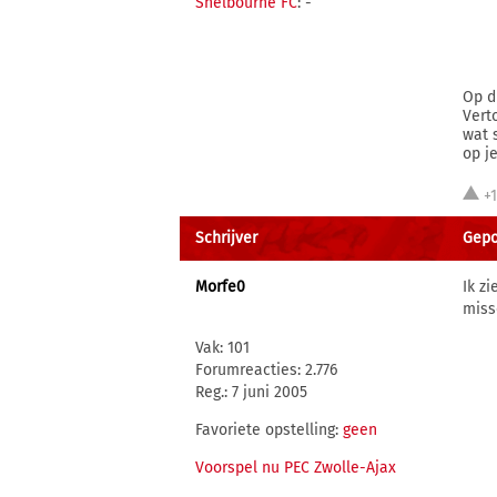
Shelbourne FC
: -
Op d
Vert
wat 
op j
+
Schrijver
Gepo
Morfe0
Ik z
miss
Vak: 101
Forumreacties: 2.776
Reg.: 7 juni 2005
Favoriete opstelling:
geen
Voorspel nu PEC Zwolle-Ajax