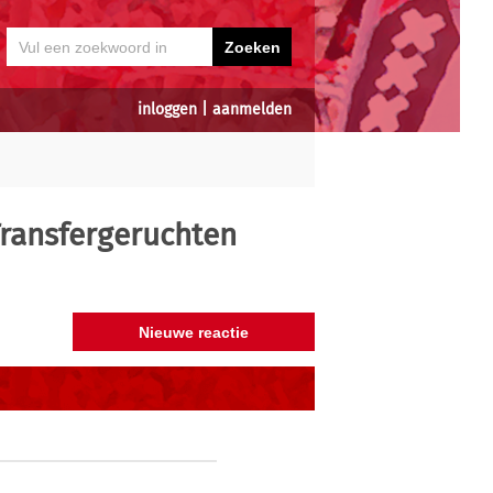
inloggen
|
aanmelden
ransfergeruchten