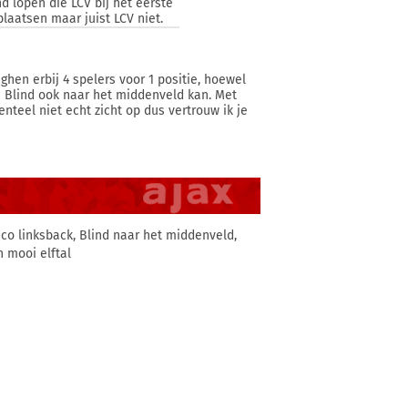
d lopen die LCV bij het eerste
laatsen maar juist LCV niet.
hen erbij 4 spelers voor 1 positie, hoewel
en Blind ook naar het middenveld kan. Met
teel niet echt zicht op dus vertrouw ik je
ico linksback, Blind naar het middenveld,
 mooi elftal