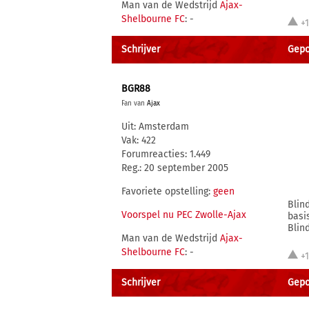
Man van de Wedstrijd
Ajax-
Shelbourne FC
: -
+
Schrijver
Gepo
BGR88
Fan van
Ajax
Uit: Amsterdam
Vak: 422
Forumreacties: 1.449
Reg.: 20 september 2005
Favoriete opstelling:
geen
Blin
Voorspel nu PEC Zwolle-Ajax
basi
Blin
Man van de Wedstrijd
Ajax-
Shelbourne FC
: -
+
Schrijver
Gepo