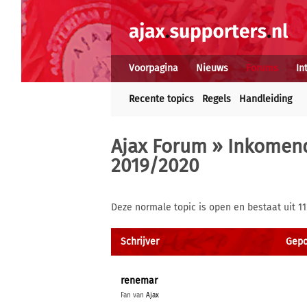
Voorpagina
Nieuws
Forums
In
Recente topics
Regels
Handleiding
Ajax Forum
»
Inkomend
2019/2020
Deze normale topic is open en bestaat uit 11
Schrijver
Gepo
renemar
Fan van
Ajax