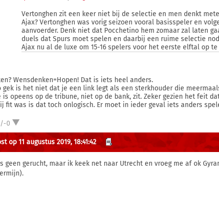
Vertonghen zit een keer niet bij de selectie en men denkt mete
Ajax? Vertonghen was vorig seizoen vooral basisspeler en volge
aanvoerder. Denk niet dat Pocchetino hem zomaar zal laten gaa
duels dat Spurs moet spelen en daarbij een ruime selectie nod
Ajax nu al de luxe om 15-16 spelers voor het eerste elftal op te
en? Wensdenken=Hopen! Dat is iets heel anders.
o gek is het niet dat je een link legt als een sterkhouder die meermaa
e is opeens op de tribune, niet op de bank, zit. Zeker gezien het feit d
ij fit was is dat toch onlogisch. Er moet in ieder geval iets anders spel
1/-0
st op 11 augustus 2019, 18:41:42
is geen gerucht, maar ik keek net naar Utrecht en vroeg me af ok Gyran
ermijn).