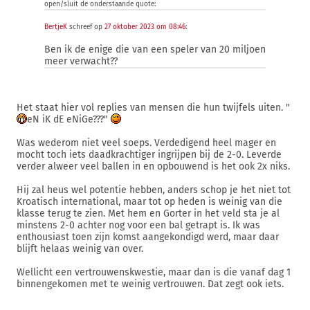
open/sluit de onderstaande quote:
BertjeK
schreef op
27 oktober 2023 om 08:46
:
Ben ik de enige die van een speler van 20 miljoen
meer verwacht??
Het staat hier vol replies van mensen die hun twijfels uiten. "
eN iK dE eNiGe???"
Was wederom niet veel soeps. Verdedigend heel mager en
mocht toch iets daadkrachtiger ingrijpen bij de 2-0. Leverde
verder alweer veel ballen in en opbouwend is het ook 2x niks.
Hij zal heus wel potentie hebben, anders schop je het niet tot
Kroatisch international, maar tot op heden is weinig van die
klasse terug te zien. Met hem en Gorter in het veld sta je al
minstens 2-0 achter nog voor een bal getrapt is. Ik was
enthousiast toen zijn komst aangekondigd werd, maar daar
blijft helaas weinig van over.
Wellicht een vertrouwenskwestie, maar dan is die vanaf dag 1
binnengekomen met te weinig vertrouwen. Dat zegt ook iets.