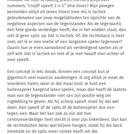
nummers. ‘Cruijff speelt 3-4-3.” Drie linies? Mijn ploegen
bestonden altijd uit zeven linies! Voor mij is tactiek
gebruikmaken van jouw mogelijkheden ten opzichte van de
negatieve aspecten van de tegenstander. Als de tegenpartij
één hele goede verdediger heeft, die in het midden staat, dan
stel ik geen spits op. Dát is tactiek. Of: die rechtsback is heel
snel, zet ik er een snelle of een langzame speler tegenover?
Daarin kun je even aanvallend als verdedigend spelen als je
zelf wilt. Dát is tactiek en niet of je met twaalf man achter of
voor speelt.
Een concept is iets doods. Binnen een concept kun je
gigantisch veel nuances aanbrengen. Ik zeg altijd: je moet de
voordelen halen, waar je dat maar kunt. Je kunt een
buitenspeler hangend laten spelen, maar dan hoeft de laatste
man van de tegenstander niet van zijn positie weg om
rugdekking te geven. Als hij scherp speelt moet hij dat wél
doen. Dan speelt óf de spits óf de buitenspeler dus een-
tegen-een. Maar het kan ook zo zijn dat hun
centrumverdediger heel slecht is over zijn linkerbeen. Dan kan
de rechtsbuiten beter wat blijven hangen, zodat hij die back
meetrekt en de spits meer ruimte heeft om die