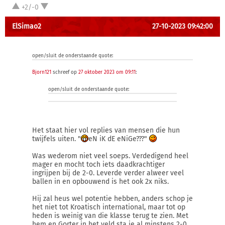
+2/-0
ElSimao2
27-10-2023 09:42:00
open/sluit de onderstaande quote:
Bjorn121
schreef op
27 oktober 2023 om 09:11
:
open/sluit de onderstaande quote:
Het staat hier vol replies van mensen die hun
twijfels uiten. "
eN iK dE eNiGe???"
Was wederom niet veel soeps. Verdedigend heel
mager en mocht toch iets daadkrachtiger
ingrijpen bij de 2-0. Leverde verder alweer veel
ballen in en opbouwend is het ook 2x niks.
Hij zal heus wel potentie hebben, anders schop je
het niet tot Kroatisch international, maar tot op
heden is weinig van die klasse terug te zien. Met
hem en Gorter in het veld sta je al minstens 2-0