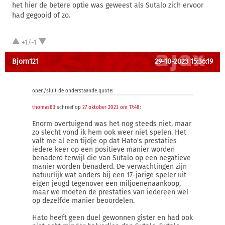
het hier de betere optie was geweest als Sutalo zich ervoor
had gegooid of zo.
+1/-1
Bjorn121
29-10-2023 15:36:19
open/sluit de onderstaande quote:
thomas83
schreef op
27 oktober 2023 om 17:48
:
Enorm overtuigend was het nog steeds niet, maar
zo slecht vond ik hem ook weer niet spelen. Het
valt me al een tijdje op dat Hato's prestaties
iedere keer op een positieve manier worden
benaderd terwijl die van Sutalo op een negatieve
manier worden benaderd. De verwachtingen zijn
natuurlijk wat anders bij een 17-jarige speler uit
eigen jeugd tegenover een miljoenenaankoop,
maar we moeten de prestaties van iedereen wel
op dezelfde manier beoordelen.
Hato heeft geen duel gewonnen gister en had ook