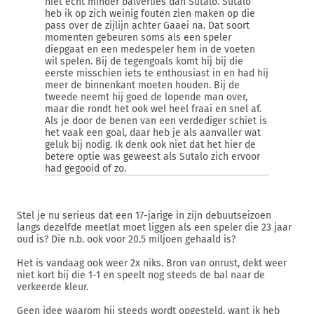
niet echt minder balverlies dan Sutalo. Sutalo
heb ik op zich weinig fouten zien maken op die
pass over de zijlijn achter Gaaei na. Dat soort
momenten gebeuren soms als een speler
diepgaat en een medespeler hem in de voeten
wil spelen. Bij de tegengoals komt hij bij die
eerste misschien iets te enthousiast in en had hij
meer de binnenkant moeten houden. Bij de
tweede neemt hij goed de lopende man over,
maar die rondt het ook wel heel fraai en snel af.
Als je door de benen van een verdediger schiet is
het vaak een goal, daar heb je als aanvaller wat
geluk bij nodig. Ik denk ook niet dat het hier de
betere optie was geweest als Sutalo zich ervoor
had gegooid of zo.
Stel je nu serieus dat een 17-jarige in zijn debuutseizoen
langs dezelfde meetlat moet liggen als een speler die 23 jaar
oud is? Die n.b. ook voor 20.5 miljoen gehaald is?
Het is vandaag ook weer 2x niks. Bron van onrust, dekt weer
niet kort bij die 1-1 en speelt nog steeds de bal naar de
verkeerde kleur.
Geen idee waarom hij steeds wordt opgesteld, want ik heb