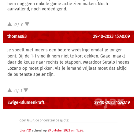
hem nog geen enkele goeie actie zien maken. Noch
aanvallend, noch verdedigend.
+2/-0
thomas83
29-10-2023 15:40:09
Je speelt niet ineens een betere wedstrijd omdat je jonger
bent. Bij de 1-1 vind ik hem niet te kort dekken. Gaaei maakt
daar de keuze naar rechts te stappen, waardoor Sutalo ineens
Lozano op moet pikken. Als je iemand vrijlaat moet dat altijd
de buitenste speler zijn.
+1/-1
Ewige-Blumenkraft
29-10-2023 15:42:19
open/sluit de onderstaande quote:
Bjorn121
schreef op
29 oktober 2023 om 15:36
: