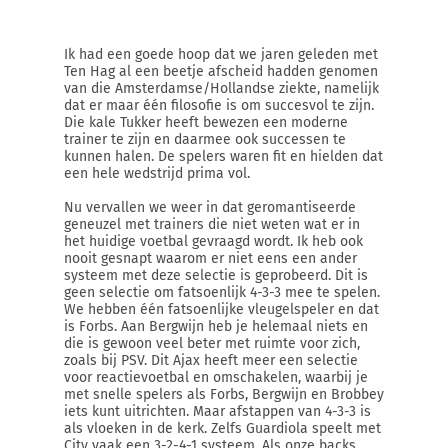
Ik had een goede hoop dat we jaren geleden met
Ten Hag al een beetje afscheid hadden genomen
van die Amsterdamse/Hollandse ziekte, namelijk
dat er maar één filosofie is om succesvol te zijn.
Die kale Tukker heeft bewezen een moderne
trainer te zijn en daarmee ook successen te
kunnen halen. De spelers waren fit en hielden dat
een hele wedstrijd prima vol.
Nu vervallen we weer in dat geromantiseerde
geneuzel met trainers die niet weten wat er in
het huidige voetbal gevraagd wordt. Ik heb ook
nooit gesnapt waarom er niet eens een ander
systeem met deze selectie is geprobeerd. Dit is
geen selectie om fatsoenlijk 4-3-3 mee te spelen.
We hebben één fatsoenlijke vleugelspeler en dat
is Forbs. Aan Bergwijn heb je helemaal niets en
die is gewoon veel beter met ruimte voor zich,
zoals bij PSV. Dit Ajax heeft meer een selectie
voor reactievoetbal en omschakelen, waarbij je
met snelle spelers als Forbs, Bergwijn en Brobbey
iets kunt uitrichten. Maar afstappen van 4-3-3 is
als vloeken in de kerk. Zelfs Guardiola speelt met
City vaak een 3-2-4-1 systeem. Als onze backs