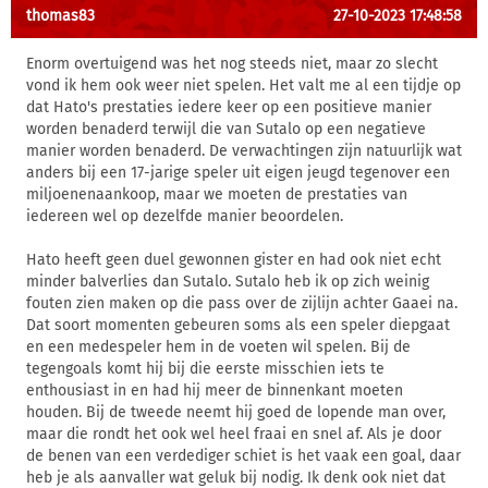
thomas83
27-10-2023 17:48:58
Enorm overtuigend was het nog steeds niet, maar zo slecht
vond ik hem ook weer niet spelen. Het valt me al een tijdje op
dat Hato's prestaties iedere keer op een positieve manier
worden benaderd terwijl die van Sutalo op een negatieve
manier worden benaderd. De verwachtingen zijn natuurlijk wat
anders bij een 17-jarige speler uit eigen jeugd tegenover een
miljoenenaankoop, maar we moeten de prestaties van
iedereen wel op dezelfde manier beoordelen.
Hato heeft geen duel gewonnen gister en had ook niet echt
minder balverlies dan Sutalo. Sutalo heb ik op zich weinig
fouten zien maken op die pass over de zijlijn achter Gaaei na.
Dat soort momenten gebeuren soms als een speler diepgaat
en een medespeler hem in de voeten wil spelen. Bij de
tegengoals komt hij bij die eerste misschien iets te
enthousiast in en had hij meer de binnenkant moeten
houden. Bij de tweede neemt hij goed de lopende man over,
maar die rondt het ook wel heel fraai en snel af. Als je door
de benen van een verdediger schiet is het vaak een goal, daar
heb je als aanvaller wat geluk bij nodig. Ik denk ook niet dat