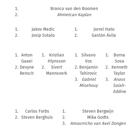
Branco van den Boomen
Ahmetcan Kaplan
Jakov Medic
Jorrel Hato
Josip Sutalo
Gastón Ávila
Anton
Kristian
Silvano
Borna
Gaaei
Hlynsson
Vos
Sosa
Devyne
Sivert
Benjamin
Kenneth
Rensch
Mannsverk
Tahirovic
Taylor
Gabriel
Anass
Misehouy
Salah-
Eddine
Carlos Forbs
Steven Bergwijn
Steven Berghuis
Mika Godts
Amourricho van Axel Dongen