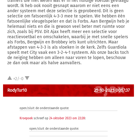
trainers die niet weten wat er in het huidige voetbal gevraagd
wordt. Ik heb ook nooit gesnapt waarom er niet eens een
ander systeem met deze selectie is geprobeerd. Dit is geen
selectie om fatsoenlijk 4-3-3 mee te spelen. We hebben één
fatsoenlijke vleugelspeler en dat is Forbs. Aan Bergwijn heb je
helemaal niets en die is gewoon veel beter met ruimte voor
zich, zoals bij PSV. Dit Ajax heeft meer een selectie voor
reactievoetbal en omschakelen, waarbij je met snelle spelers
als Forbs, Bergwijn en Brobbey iets kunt uitrichten. Maar
afstappen van 4-3-3 is als vloeken in de kerk. Zelfs Guardiola
speelt met City vaak een 3-2-4-1 systeem. Als onze backs toch
de neiging hebben om alleen naar voren te lopen, beschouw
ze dan ook maar als halve aanvallers.
+2/-0
RodyTur10
25-10-2023 00:17:37
open/sluit de onderstaande quote:
Kroepoek
schreef op
24 oktober 2023 om 22:28
:
open/sluit de onderstaande quote: