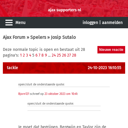
Menu
inloggen
|
aanmelden
Ajax Forum
»
Spelers
» Josip Sutalo
Deze normale topic is open en bestaat uit 28
pagina's:
1
2
3
4
5
6
7
8
9
...
24
25
26
27
28
tackle
24-10-2023 16:10:55
open/sluit de onderstaande quote:
Bjorn121
schreef op
23 oktober 2023 om 10:41
:
open/sluit de onderstaande quote:
Je moet dat begrijpen, Bergwijn en Taylor zijn de