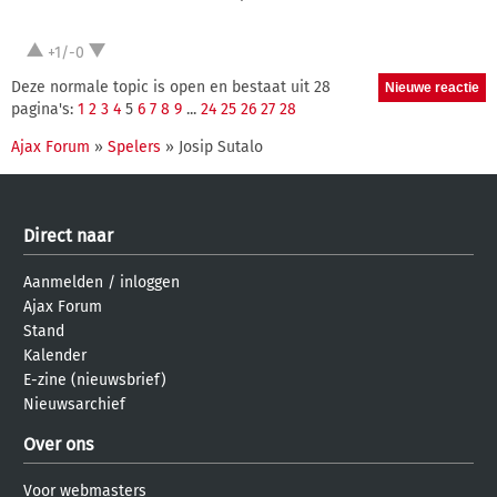
+1/-0
Deze normale topic is open en bestaat uit 28
pagina's:
1
2
3
4
5
6
7
8
9
...
24
25
26
27
28
Ajax Forum
»
Spelers
» Josip Sutalo
Direct naar
Aanmelden
/
inloggen
Ajax Forum
Stand
Kalender
E-zine (nieuwsbrief)
Nieuwsarchief
Over ons
Voor webmasters