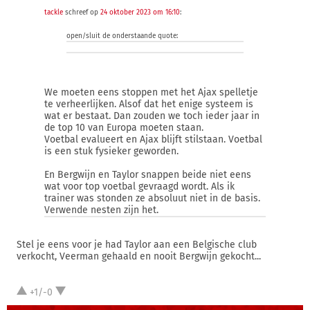
tackle
schreef op
24 oktober 2023 om 16:10
:
open/sluit de onderstaande quote:
We moeten eens stoppen met het Ajax spelletje
te verheerlijken. Alsof dat het enige systeem is
wat er bestaat. Dan zouden we toch ieder jaar in
de top 10 van Europa moeten staan.
Voetbal evalueert en Ajax blijft stilstaan. Voetbal
is een stuk fysieker geworden.
En Bergwijn en Taylor snappen beide niet eens
wat voor top voetbal gevraagd wordt. Als ik
trainer was stonden ze absoluut niet in de basis.
Verwende nesten zijn het.
Stel je eens voor je had Taylor aan een Belgische club
verkocht, Veerman gehaald en nooit Bergwijn gekocht...
+1/-0