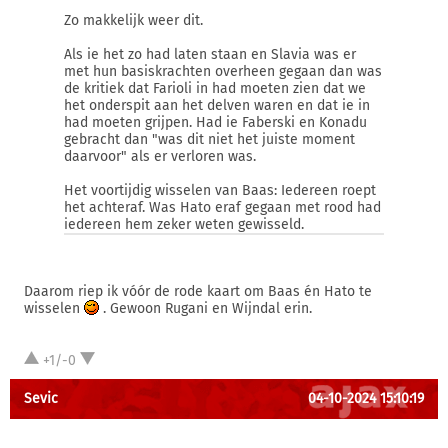
Zo makkelijk weer dit.
Als ie het zo had laten staan en Slavia was er
met hun basiskrachten overheen gegaan dan was
de kritiek dat Farioli in had moeten zien dat we
het onderspit aan het delven waren en dat ie in
had moeten grijpen. Had ie Faberski en Konadu
gebracht dan "was dit niet het juiste moment
daarvoor" als er verloren was.
Het voortijdig wisselen van Baas: Iedereen roept
het achteraf. Was Hato eraf gegaan met rood had
iedereen hem zeker weten gewisseld.
Daarom riep ik vóór de rode kaart om Baas én Hato te
wisselen
. Gewoon Rugani en Wijndal erin.
+1/-0
Sevic
04-10-2024 15:10:19