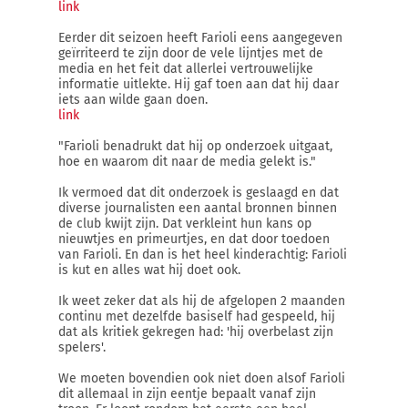
link
Eerder dit seizoen heeft Farioli eens aangegeven
geïrriteerd te zijn door de vele lijntjes met de
media en het feit dat allerlei vertrouwelijke
informatie uitlekte. Hij gaf toen aan dat hij daar
iets aan wilde gaan doen.
link
"Farioli benadrukt dat hij op onderzoek uitgaat,
hoe en waarom dit naar de media gelekt is."
Ik vermoed dat dit onderzoek is geslaagd en dat
diverse journalisten een aantal bronnen binnen
de club kwijt zijn. Dat verkleint hun kans op
nieuwtjes en primeurtjes, en dat door toedoen
van Farioli. En dan is het heel kinderachtig: Farioli
is kut en alles wat hij doet ook.
Ik weet zeker dat als hij de afgelopen 2 maanden
continu met dezelfde basiself had gespeeld, hij
dat als kritiek gekregen had: 'hij overbelast zijn
spelers'.
We moeten bovendien ook niet doen alsof Farioli
dit allemaal in zijn eentje bepaalt vanaf zijn