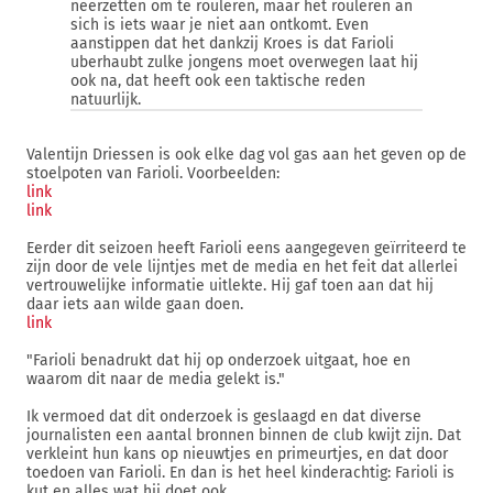
neerzetten om te rouleren, maar het rouleren an
sich is iets waar je niet aan ontkomt. Even
aanstippen dat het dankzij Kroes is dat Farioli
uberhaubt zulke jongens moet overwegen laat hij
ook na, dat heeft ook een taktische reden
natuurlijk.
Valentijn Driessen is ook elke dag vol gas aan het geven op de
stoelpoten van Farioli. Voorbeelden:
link
link
Eerder dit seizoen heeft Farioli eens aangegeven geïrriteerd te
zijn door de vele lijntjes met de media en het feit dat allerlei
vertrouwelijke informatie uitlekte. Hij gaf toen aan dat hij
daar iets aan wilde gaan doen.
link
"Farioli benadrukt dat hij op onderzoek uitgaat, hoe en
waarom dit naar de media gelekt is."
Ik vermoed dat dit onderzoek is geslaagd en dat diverse
journalisten een aantal bronnen binnen de club kwijt zijn. Dat
verkleint hun kans op nieuwtjes en primeurtjes, en dat door
toedoen van Farioli. En dan is het heel kinderachtig: Farioli is
kut en alles wat hij doet ook.