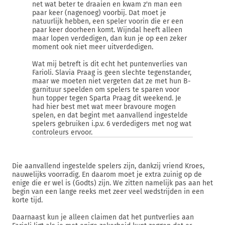
net wat beter te draaien en kwam z'n man een
paar keer (nagenoeg) voorbij. Dat moet je
natuurlijk hebben, een speler voorin die er een
paar keer doorheen komt. Wijndal heeft alleen
maar lopen verdedigen, dan kun je op een zeker
moment ook niet meer uitverdedigen.
Wat mij betreft is dit echt het puntenverlies van
Farioli. Slavia Praag is geen slechte tegenstander,
maar we moeten niet vergeten dat ze met hun B-
garnituur speelden om spelers te sparen voor
hun topper tegen Sparta Praag dit weekend. Je
had hier best met wat meer bravoure mogen
spelen, en dat begint met aanvallend ingestelde
spelers gebruiken i.p.v. 6 verdedigers met nog wat
controleurs ervoor.
Die aanvallend ingestelde spelers zijn, dankzij vriend Kroes,
nauwelijks voorradig. En daarom moet je extra zuinig op de
enige die er wel is (Godts) zijn. We zitten namelijk pas aan het
begin van een lange reeks met zeer veel wedstrijden in een
korte tijd.
Daarnaast kun je alleen claimen dat het puntverlies aan