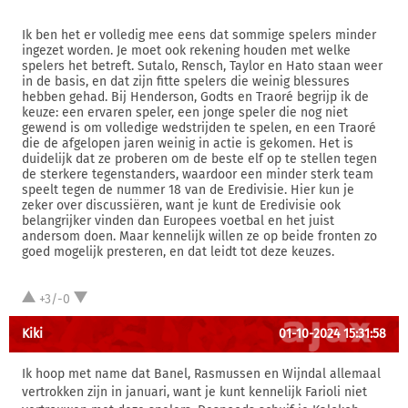
Ik ben het er volledig mee eens dat sommige spelers minder
ingezet worden. Je moet ook rekening houden met welke
spelers het betreft. Sutalo, Rensch, Taylor en Hato staan weer
in de basis, en dat zijn fitte spelers die weinig blessures
hebben gehad. Bij Henderson, Godts en Traoré begrijp ik de
keuze: een ervaren speler, een jonge speler die nog niet
gewend is om volledige wedstrijden te spelen, en een Traoré
die de afgelopen jaren weinig in actie is gekomen. Het is
duidelijk dat ze proberen om de beste elf op te stellen tegen
de sterkere tegenstanders, waardoor een minder sterk team
speelt tegen de nummer 18 van de Eredivisie. Hier kun je
zeker over discussiëren, want je kunt de Eredivisie ook
belangrijker vinden dan Europees voetbal en het juist
andersom doen. Maar kennelijk willen ze op beide fronten zo
goed mogelijk presteren, en dat leidt tot deze keuzes.
+3/-0
Kiki
01-10-2024 15:31:58
Ik hoop met name dat Banel, Rasmussen en Wijndal allemaal
vertrokken zijn in januari, want je kunt kennelijk Farioli niet