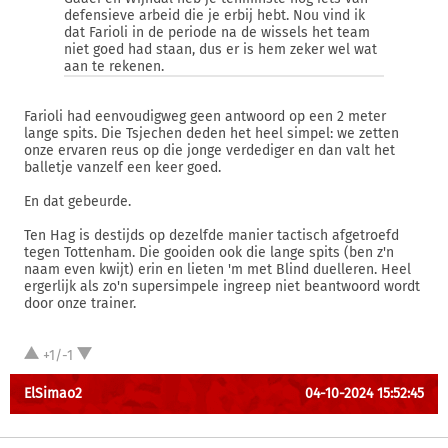
defensieve arbeid die je erbij hebt. Nou vind ik
dat Farioli in de periode na de wissels het team
niet goed had staan, dus er is hem zeker wel wat
aan te rekenen.
Farioli had eenvoudigweg geen antwoord op een 2 meter
lange spits. Die Tsjechen deden het heel simpel: we zetten
onze ervaren reus op die jonge verdediger en dan valt het
balletje vanzelf een keer goed.
En dat gebeurde.
Ten Hag is destijds op dezelfde manier tactisch afgetroefd
tegen Tottenham. Die gooiden ook die lange spits (ben z'n
naam even kwijt) erin en lieten 'm met Blind duelleren. Heel
ergerlijk als zo'n supersimpele ingreep niet beantwoord wordt
door onze trainer.
+1/-1
ElSimao2
04-10-2024 15:52:45