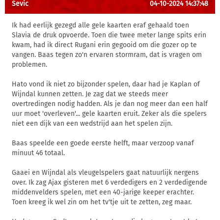
Sevic
04-10-2024 14:37:48
Ik had eerlijk gezegd alle gele kaarten eraf gehaald toen
Slavia de druk opvoerde. Toen die twee meter lange spits erin
kwam, had ik direct Rugani erin gegooid om die gozer op te
vangen. Baas tegen zo'n ervaren stormram, dat is vragen om
problemen.
Hato vond ik niet zo bijzonder spelen, daar had je Kaplan of
Wijndal kunnen zetten. Je zag dat we steeds meer
overtredingen nodig hadden. Als je dan nog meer dan een half
uur moet 'overleven'... gele kaarten eruit. Zeker als die spelers
niet een dijk van een wedstrijd aan het spelen zijn.
Baas speelde een goede eerste helft, maar verzoop vanaf
minuut 46 totaal.
Gaaei en Wijndal als vleugelspelers gaat natuurlijk nergens
over. Ik zag Ajax gisteren met 6 verdedigers en 2 verdedigende
middenvelders spelen, met een 40-jarige keeper erachter.
Toen kreeg ik wel zin om het tv'tje uit te zetten, zeg maar.