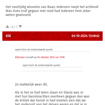
Het voortijdig wisselen van Baas: Iedereen roept het achteraf.
Was Hato eraf gegaan met rood had iedereen hem zeker
weten gewisseld.
+5/-1
Kiki
04-10-2024 13:49:42
open/sluit de onderstaande quote:
ElSimao2
schreef op
04 oktober 2024 om 13:18
:
open/sluit de onderstaande quote:
Zo makkelijk weer dit.
Als ie het zo had laten staan en Slavia was er
met hun basiskrachten overheen gegaan dan was
de kritiek dat Farioli in had moeten zien dat we
het onderspit aan het delven waren en dat ie in