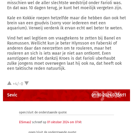
misschien wel de aller slechtste wedstrijd onder Farioli was.
En dat was 10 dagen terug, je kunt het moeilijk vergeten zijn.
Kale en Kokkie roepen hetzelfde maar die hebben dan ook het
brein van een goudvis (sorry voor iedereen met een
aquarium). Verweij verdenk ik ervan echt wel beter te weten.
Vind het wel legitiem om vraagtekens te zetten bij Banel en
Rasmussen. Wellicht kun je beter Hlynsson en Faberski of
anderen daar dan neerzetten om te rouleren, maar het
rouleren an sich is iets waar je niet aan ontkomt. Even
aanstippen dat het dankzij Kroes is dat Farioli uberhaubt
zulke jongens moet overwegen laat hij ook na, dat heeft ook
een taktische reden natuurlijk.
+4/-0
Sevic
01-10-2024 07:56:11
open/sluit de onderstaande quote:
ElSimao2
schreef op
01 oktober 2024 om 07:41
:
open/sluit de onderstaande quote: