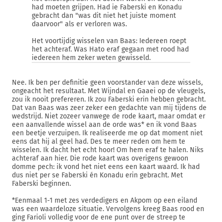
had moeten grijpen. Had ie Faberski en Konadu
gebracht dan "was dit niet het juiste moment
daarvoor" als er verloren was.
Het voortijdig wisselen van Baas: Iedereen roept
het achteraf. Was Hato eraf gegaan met rood had
iedereen hem zeker weten gewisseld.
Nee. Ik ben per definitie geen voorstander van deze wissels,
ongeacht het resultaat. Met Wijndal en Gaaei op de vleugels,
zou ik nooit prefereren. Ik zou Faberski erin hebben gebracht.
Dat van Baas was zeer zeker een gedachte van mij tijdens de
wedstrijd. Niet zozeer vanwege de rode kaart, maar omdat er
een aanvallende wissel aan de orde was* en ik vond Baas
een beetje verzuipen. Ik realiseerde me op dat moment niet
eens dat hij al geel had. Des te meer reden om hem te
wisselen. Ik dacht het echt hoor! Om hem eraf te halen. Niks
achteraf aan hier. Die rode kaart was overigens gewoon
domme pech: ik vond het niet eens een kaart waard. Ik had
dus niet per se Faberski én Konadu erin gebracht. Met
Faberski beginnen.
*Eenmaal 1-1 met zes verdedigers en Akpom op een eiland
was een waardeloze situatie. Vervolgens kreeg Baas rood en
ging Farioli volledig voor de ene punt over de streep te