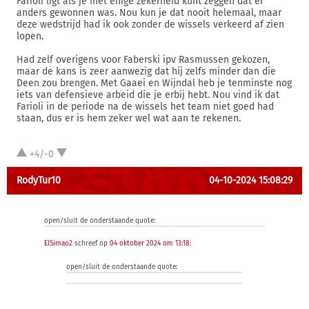
Farioli ligt als je met enige zekerheid kunt zeggen dat er
anders gewonnen was. Nou kun je dat nooit helemaal, maar
deze wedstrijd had ik ook zonder de wissels verkeerd af zien
lopen.
Had zelf overigens voor Faberski ipv Rasmussen gekozen,
maar de kans is zeer aanwezig dat hij zelfs minder dan die
Deen zou brengen. Met Gaaei en Wijndal heb je tenminste nog
iets van defensieve arbeid die je erbij hebt. Nou vind ik dat
Farioli in de periode na de wissels het team niet goed had
staan, dus er is hem zeker wel wat aan te rekenen.
+4/-0
RodyTur10
04-10-2024 15:08:29
open/sluit de onderstaande quote:
ElSimao2
schreef op
04 oktober 2024 om 13:18
:
open/sluit de onderstaande quote: