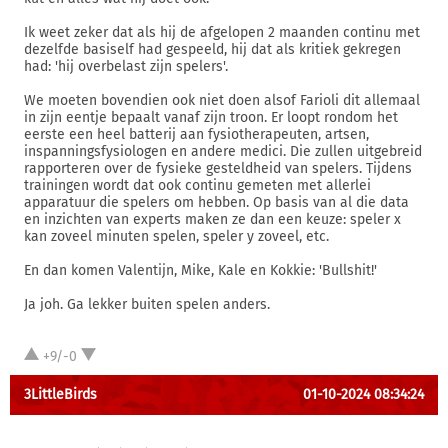
Ik weet zeker dat als hij de afgelopen 2 maanden continu met
dezelfde basiself had gespeeld, hij dat als kritiek gekregen
had: 'hij overbelast zijn spelers'.
We moeten bovendien ook niet doen alsof Farioli dit allemaal
in zijn eentje bepaalt vanaf zijn troon. Er loopt rondom het
eerste een heel batterij aan fysiotherapeuten, artsen,
inspanningsfysiologen en andere medici. Die zullen uitgebreid
rapporteren over de fysieke gesteldheid van spelers. Tijdens
trainingen wordt dat ook continu gemeten met allerlei
apparatuur die spelers om hebben. Op basis van al die data
en inzichten van experts maken ze dan een keuze: speler x
kan zoveel minuten spelen, speler y zoveel, etc.
En dan komen Valentijn, Mike, Kale en Kokkie: 'Bullshit!'
Ja joh. Ga lekker buiten spelen anders.
+9/-0
3LittleBirds
01-10-2024 08:34:24