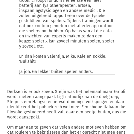
troon. Er loopt rondom het eerste een heel
batterij aan fysiotherapeuten, artsen,
inspanningsfysiologen en andere medici. Die
zullen uitgebreid rapporteren over de fysieke
gesteldheid van spelers. Tijdens trainingen wordt
dat ook continu gemeten met allerlei apparatuur
die spelers om hebben. Op basis van al die data
en inzichten van experts maken ze dan een
keuze: speler x kan zoveel minuten spelen, speler
y zoveel, etc.
En dan komen Valentijn, Mike, Kale en Kokkie:
'Bullshit!'
Ja joh. Ga lekker buiten spelen anders.
Derksen is er ook zoeén. Steijn was het helemaal maar Farioli
wordt meteen aangepakt. Ligt natuurlijk aan de doelgroep,
Steijn is een Haagse en ietwat dommige volksjongen en daar
identificeert het publiek zich wel mee. Een chique Italiaan die
filosofie gestudeerd heeft valt daar een beetje buiten, dus die
wordt aangepakt.
Om maar aan te geven dat velen andere motieven hebben om
dat rouleren te bekritiseren dan het er oprecht niet mee eens