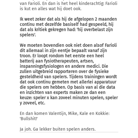
van Farioli. En dan is het heel kinderachtig: Farioli
is kut en alles wat hij doet ook.
Ik weet zeker dat als hij de afgelopen 2 maanden
continu met dezelfde basiself had gespeeld, hij
dat als kritiek gekregen had: 'hij overbelast zijn
spelers'.
We moeten bovendien ook niet doen alsof Farioli
dit allemaal in zijn eentje bepaalt vanaf zijn
troon. Er loopt rondom het eerste een heel
batterij aan fysiotherapeuten, artsen,
inspanningsfysiologen en andere medici. Die
zullen uitgebreid rapporteren over de fysieke
gesteldheid van spelers. Tijdens trainingen wordt
dat ook continu gemeten met allerlei apparatuur
die spelers om hebben. Op basis van al die data
en inzichten van experts maken ze dan een
keuze: speler x kan zoveel minuten spelen, speler
y zoveel, etc.
En dan komen Valentijn, Mike, Kale en Kokkie:
'Bullshit!'
Ja joh. Ga lekker buiten spelen anders.