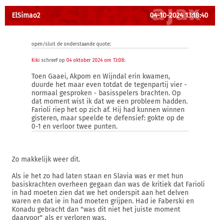
ElSimao2
04-10-2024 13:18:40
open/sluit de onderstaande quote:
Kiki
schreef op
04 oktober 2024 om 13:08
:
Toen Gaaei, Akpom en Wijndal erin kwamen,
duurde het maar even totdat de tegenpartij vier -
normaal gesproken - basisspelers brachten. Op
dat moment wist ik dat we een probleem hadden.
Farioli riep het op zich af. Hij had kunnen winnen
gisteren, maar speelde te defensief: gokte op de
0-1 en verloor twee punten.
Zo makkelijk weer dit.
Als ie het zo had laten staan en Slavia was er met hun
basiskrachten overheen gegaan dan was de kritiek dat Farioli
in had moeten zien dat we het onderspit aan het delven
waren en dat ie in had moeten grijpen. Had ie Faberski en
Konadu gebracht dan "was dit niet het juiste moment
daarvoor" als er verloren was.