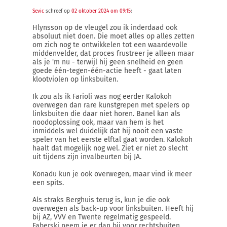
Sevic
schreef op
02 oktober 2024 om 09:15
:
Hlynsson op de vleugel zou ik inderdaad ook
absoluut niet doen. Die moet alles op alles zetten
om zich nog te ontwikkelen tot een waardevolle
middenvelder, dat proces frustreer je alleen maar
als je 'm nu - terwijl hij geen snelheid en geen
goede één-tegen-één-actie heeft - gaat laten
klootviolen op linksbuiten.
Ik zou als ik Farioli was nog eerder Kalokoh
overwegen dan rare kunstgrepen met spelers op
linksbuiten die daar niet horen. Banel kan als
noodoplossing ook, maar van hem is het
inmiddels wel duidelijk dat hij nooit een vaste
speler van het eerste elftal gaat worden. Kalokoh
haalt dat mogelijk nog wel. Ziet er niet zo slecht
uit tijdens zijn invalbeurten bij JA.
Konadu kun je ook overwegen, maar vind ik meer
een spits.
Als straks Berghuis terug is, kun je die ook
overwegen als back-up voor linksbuiten. Heeft hij
bij AZ, VVV en Twente regelmatig gespeeld.
Faberski neem je er dan bij voor rechtsbuiten.