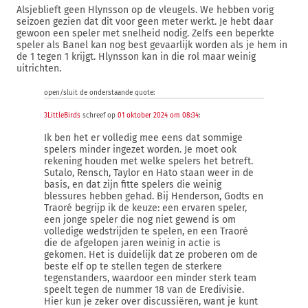
Alsjeblieft geen Hlynsson op de vleugels. We hebben vorig
seizoen gezien dat dit voor geen meter werkt. Je hebt daar
gewoon een speler met snelheid nodig. Zelfs een beperkte
speler als Banel kan nog best gevaarlijk worden als je hem in
de 1 tegen 1 krijgt. Hlynsson kan in die rol maar weinig
uitrichten.
open/sluit de onderstaande quote:
3LittleBirds
schreef op
01 oktober 2024 om 08:34
:
Ik ben het er volledig mee eens dat sommige
spelers minder ingezet worden. Je moet ook
rekening houden met welke spelers het betreft.
Sutalo, Rensch, Taylor en Hato staan weer in de
basis, en dat zijn fitte spelers die weinig
blessures hebben gehad. Bij Henderson, Godts en
Traoré begrijp ik de keuze: een ervaren speler,
een jonge speler die nog niet gewend is om
volledige wedstrijden te spelen, en een Traoré
die de afgelopen jaren weinig in actie is
gekomen. Het is duidelijk dat ze proberen om de
beste elf op te stellen tegen de sterkere
tegenstanders, waardoor een minder sterk team
speelt tegen de nummer 18 van de Eredivisie.
Hier kun je zeker over discussiëren, want je kunt