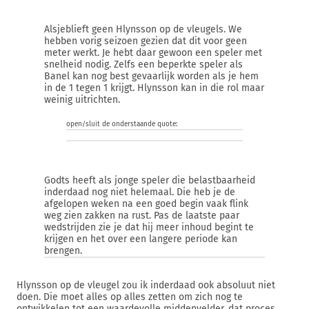
Alsjeblieft geen Hlynsson op de vleugels. We
hebben vorig seizoen gezien dat dit voor geen
meter werkt. Je hebt daar gewoon een speler met
snelheid nodig. Zelfs een beperkte speler als
Banel kan nog best gevaarlijk worden als je hem
in de 1 tegen 1 krijgt. Hlynsson kan in die rol maar
weinig uitrichten.
open/sluit de onderstaande quote:
Godts heeft als jonge speler die belastbaarheid
inderdaad nog niet helemaal. Die heb je de
afgelopen weken na een goed begin vaak flink
weg zien zakken na rust. Pas de laatste paar
wedstrijden zie je dat hij meer inhoud begint te
krijgen en het over een langere periode kan
brengen.
Hlynsson op de vleugel zou ik inderdaad ook absoluut niet
doen. Die moet alles op alles zetten om zich nog te
ontwikkelen tot een waardevolle middenvelder, dat proces