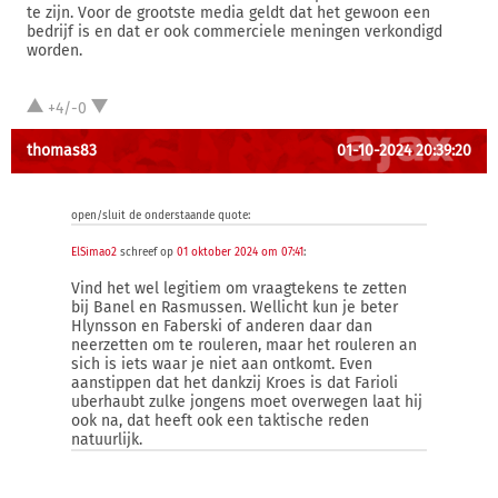
te zijn. Voor de grootste media geldt dat het gewoon een
bedrijf is en dat er ook commerciele meningen verkondigd
worden.
+4/-0
thomas83
01-10-2024 20:39:20
open/sluit de onderstaande quote:
ElSimao2
schreef op
01 oktober 2024 om 07:41
:
Vind het wel legitiem om vraagtekens te zetten
bij Banel en Rasmussen. Wellicht kun je beter
Hlynsson en Faberski of anderen daar dan
neerzetten om te rouleren, maar het rouleren an
sich is iets waar je niet aan ontkomt. Even
aanstippen dat het dankzij Kroes is dat Farioli
uberhaubt zulke jongens moet overwegen laat hij
ook na, dat heeft ook een taktische reden
natuurlijk.