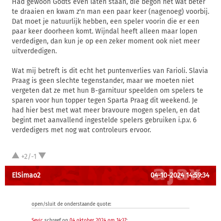
Had gewoon Godts even laten staan, die begon net wat beter
te draaien en kwam z'n man een paar keer (nagenoeg) voorbij.
Dat moet je natuurlijk hebben, een speler voorin die er een
paar keer doorheen komt. Wijndal heeft alleen maar lopen
verdedigen, dan kun je op een zeker moment ook niet meer
uitverdedigen.
Wat mij betreft is dit echt het puntenverlies van Farioli. Slavia
Praag is geen slechte tegenstander, maar we moeten niet
vergeten dat ze met hun B-garnituur speelden om spelers te
sparen voor hun topper tegen Sparta Praag dit weekend. Je
had hier best met wat meer bravoure mogen spelen, en dat
begint met aanvallend ingestelde spelers gebruiken i.p.v. 6
verdedigers met nog wat controleurs ervoor.
+2/-1
ElSimao2
04-10-2024 14:59:34
open/sluit de onderstaande quote:
Sevic
schreef op
04 oktober 2024 om 14:37
: