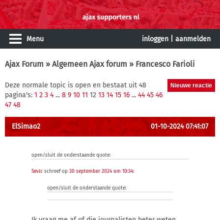
Menu
inloggen
|
aanmelden
Ajax Forum
»
Algemeen Ajax forum
» Francesco Farioli
Deze normale topic is open en bestaat uit 48
pagina's:
1
2
3
4
...
8
9
10
11
12
13
14
15
16
...
44
45
46
47
48
ElSimao2
01-10-2024 07:41:07
open/sluit de onderstaande quote:
Sevic
schreef op
30 september 2024 om 10:34
:
open/sluit de onderstaande quote:
Ik vraag me af of die journalisten beter weten.