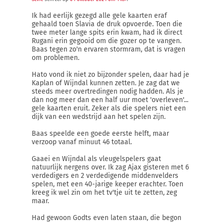
Ik had eerlijk gezegd alle gele kaarten eraf
gehaald toen Slavia de druk opvoerde. Toen die
twee meter lange spits erin kwam, had ik direct
Rugani erin gegooid om die gozer op te vangen.
Baas tegen zo'n ervaren stormram, dat is vragen
om problemen.
Hato vond ik niet zo bijzonder spelen, daar had je
Kaplan of Wijndal kunnen zetten. Je zag dat we
steeds meer overtredingen nodig hadden. Als je
dan nog meer dan een half uur moet 'overleven'...
gele kaarten eruit. Zeker als die spelers niet een
dijk van een wedstrijd aan het spelen zijn.
Baas speelde een goede eerste helft, maar
verzoop vanaf minuut 46 totaal.
Gaaei en Wijndal als vleugelspelers gaat
natuurlijk nergens over. Ik zag Ajax gisteren met 6
verdedigers en 2 verdedigende middenvelders
spelen, met een 40-jarige keeper erachter. Toen
kreeg ik wel zin om het tv'tje uit te zetten, zeg
maar.
Had gewoon Godts even laten staan, die begon