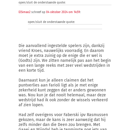
open/sluit de onderstaande quote:
ElSimao2
schreef op
04 oktober 2024 om 14:59
:
open/sluit de onderstaande quote:
Die aanvallend ingestelde spelers zijn, dankzij
vriend Kroes, nauwelijks voorradig. En daarom
moet je extra zuinig op de enige die er wel is
(Godts) zijn. We zitten namelijk pas aan het begin
van een lange reeks met zeer veel wedstrijden in
een korte tijd.
Daarnaast kun je alleen claimen dat het
puntverlies aan Farioli ligt als je met enige
zekerheid kunt zeggen dat er anders gewonnen
was. Nou kun je dat nooit helemaal, maar deze
wedstrijd had ik ook zonder de wissels verkeerd
af zien lopen.
Had zelf overigens voor Faberski ipv Rasmussen
gekozen, maar de kans is zeer aanwezig dat hij
zelfs minder dan die Deen zou brengen. Met
Gaaei en Wijndal heb je tenminste nog iets van