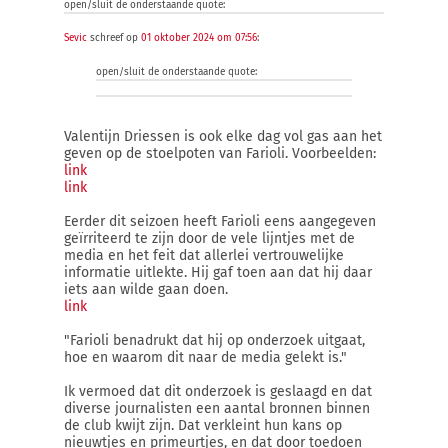
open/sluit de onderstaande quote:
Sevic
schreef op
01 oktober 2024 om 07:56
:
open/sluit de onderstaande quote:
Valentijn Driessen is ook elke dag vol gas aan het
geven op de stoelpoten van Farioli. Voorbeelden:
link
link
Eerder dit seizoen heeft Farioli eens aangegeven
geïrriteerd te zijn door de vele lijntjes met de
media en het feit dat allerlei vertrouwelijke
informatie uitlekte. Hij gaf toen aan dat hij daar
iets aan wilde gaan doen.
link
"Farioli benadrukt dat hij op onderzoek uitgaat,
hoe en waarom dit naar de media gelekt is."
Ik vermoed dat dit onderzoek is geslaagd en dat
diverse journalisten een aantal bronnen binnen
de club kwijt zijn. Dat verkleint hun kans op
nieuwtjes en primeurtjes, en dat door toedoen