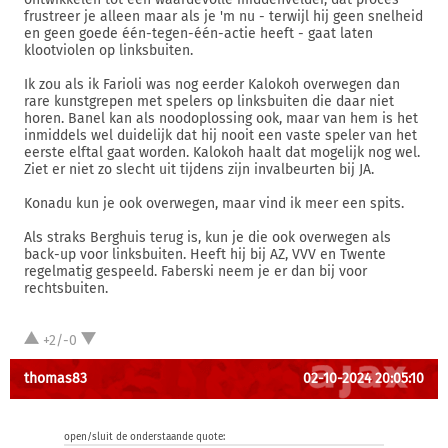
frustreer je alleen maar als je 'm nu - terwijl hij geen snelheid
en geen goede één-tegen-één-actie heeft - gaat laten
klootviolen op linksbuiten.
Ik zou als ik Farioli was nog eerder Kalokoh overwegen dan
rare kunstgrepen met spelers op linksbuiten die daar niet
horen. Banel kan als noodoplossing ook, maar van hem is het
inmiddels wel duidelijk dat hij nooit een vaste speler van het
eerste elftal gaat worden. Kalokoh haalt dat mogelijk nog wel.
Ziet er niet zo slecht uit tijdens zijn invalbeurten bij JA.
Konadu kun je ook overwegen, maar vind ik meer een spits.
Als straks Berghuis terug is, kun je die ook overwegen als
back-up voor linksbuiten. Heeft hij bij AZ, VVV en Twente
regelmatig gespeeld. Faberski neem je er dan bij voor
rechtsbuiten.
+2/-0
thomas83
02-10-2024 20:05:10
open/sluit de onderstaande quote: