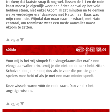
trekken; dat laatste snap ik nog wel. Tussen de 1-1 en de rode
kaart moest je eigenlijk weer een échte aanval op het veld
hebben staan; niet enkel Akpom. Ik zat minuten na te denken
welke verdediger eraf daarvoor; niet Hato, maar Baas was
mijn conclusie. Wijndal dan maar naar linksback, met Hato
centraal, om tenminste weer een mede aanvaller naast
Akpom te zetten.
+1/-0
s0lido
04-10-2024 14:23:09
Voor mij is het vrij simpel: Een vleugelaanvaller eraf > een
vleugelaanvaller erin, tenzij je die niet op de bank hebt zitten.
Schuiven doe je in nood; dus als je voor die positie geen
spelers mee hebt of als je met een man minder speelt.
Deze wissels waren vóór de rode kaart. Dan vind ik het
angstige wissels.
+2/-0