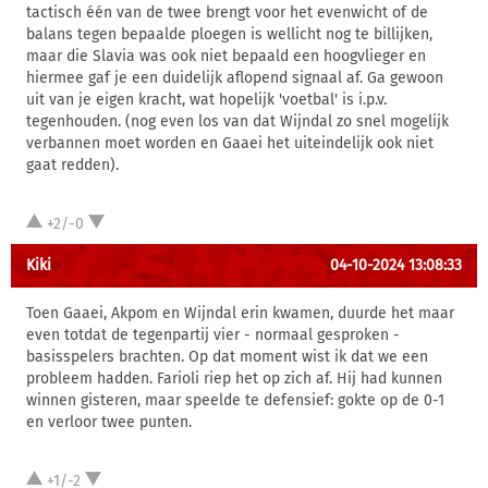
tactisch één van de twee brengt voor het evenwicht of de
balans tegen bepaalde ploegen is wellicht nog te billijken,
maar die Slavia was ook niet bepaald een hoogvlieger en
hiermee gaf je een duidelijk aflopend signaal af. Ga gewoon
uit van je eigen kracht, wat hopelijk 'voetbal' is i.p.v.
tegenhouden. (nog even los van dat Wijndal zo snel mogelijk
verbannen moet worden en Gaaei het uiteindelijk ook niet
gaat redden).
+2/-0
Kiki
04-10-2024 13:08:33
Toen Gaaei, Akpom en Wijndal erin kwamen, duurde het maar
even totdat de tegenpartij vier - normaal gesproken -
basisspelers brachten. Op dat moment wist ik dat we een
probleem hadden. Farioli riep het op zich af. Hij had kunnen
winnen gisteren, maar speelde te defensief: gokte op de 0-1
en verloor twee punten.
+1/-2