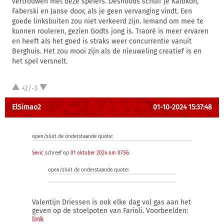
vertrouwen met deze spelers. Desnoods schuif je Kalokoh,
Faberski en Janse door, als je geen vervanging vindt. Een
goede linksbuiten zou niet verkeerd zijn. Iemand om mee te
kunnen rouleren, gezien Godts jong is. Traoré is meer ervaren
en heeft als het goed is straks weer concurrentie vanuit
Berghuis. Het zou mooi zijn als de nieuweling creatief is en
het spel versnelt.
+2/-3
ElSimao2
01-10-2024 15:37:48
open/sluit de onderstaande quote:
Sevic
schreef op
01 oktober 2024 om 07:56
:
open/sluit de onderstaande quote:
Valentijn Driessen is ook elke dag vol gas aan het
geven op de stoelpoten van Farioli. Voorbeelden:
link