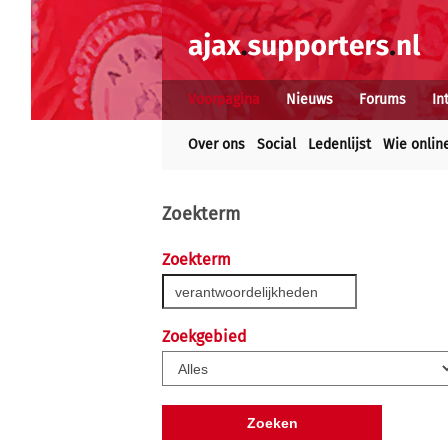
Voorpagina
Nieuws
Forums
In
Over ons
Social
Ledenlijst
Wie onlin
Zoekterm
Zoekterm
Zoekgebied