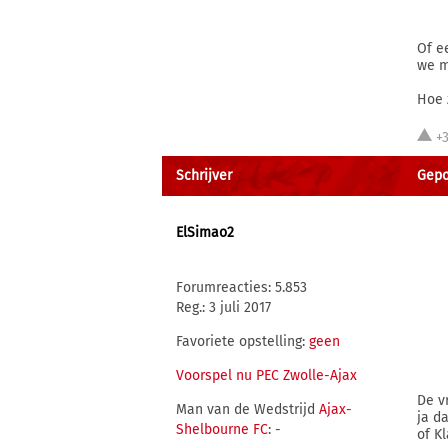
Of e
we m
Hoe 
+
Schrijver
Gepo
ElSimao2
Forumreacties: 5.853
Reg.: 3 juli 2017
Favoriete opstelling:
geen
Voorspel nu PEC Zwolle-Ajax
De v
Man van de Wedstrijd
Ajax-
ja d
Shelbourne FC
: -
of K