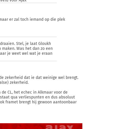
nveld voor Ajax"
 maar er zal toch iemand op die plek
raaien. Stel, je laat Gloukh
ten maken. Was het dan zo een
aar je weet wel wat je eraan
de zekerheid dat ie dat weinige wel brengt.
alse) zekerheid.
 de CL, het echec in Alkmaar voor de
 staat qua verliespunten en dus absoluut
t ook framet brengt hij gewoon aantoonbaar