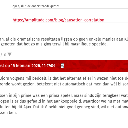
open/sluit de onderstaande quote:
https://amplitude.com/blog/causation-correlation
an, al die dramatische resultaten liggen op geen enkele manier aan K
genoten dat het zo mis ging terwijl hij magnifique speelde.
3/-0
st op 16 februari 2026, 14:47:04
Bjorn volgens mij bedoelt, is dat het alternatief er in wezen niet toe
oende wordt gezien, betekent niet automatisch dat men dan wél bijzon
ssen in zijn prime was een prima speler, maar sinds zijn terugkeer wat
 ogen is er dus gefaald in het aankoopbeleid, waardoor we nu met mati
luiten bij dit Ajax. Dat ik Gloekh niet goed genoeg vind, wil niet auto
ssen ben.