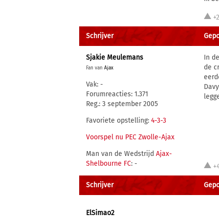
+
Schrijver
Gepo
Sjakie Meulemans
In d
de c
Fan van
Ajax
eerd
Vak: -
Davy
Forumreacties: 1.371
legg
Reg.: 3 september 2005
Favoriete opstelling:
4-3-3
Voorspel nu PEC Zwolle-Ajax
Man van de Wedstrijd
Ajax-
Shelbourne FC
: -
+
Schrijver
Gepo
ElSimao2