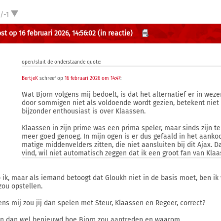
/-1
st op 16 februari 2026, 14:56:02
(in reactie)
open/sluit de onderstaande quote:
BertjeK
schreef op
16 februari 2026 om 14:47
:
Wat Bjorn volgens mij bedoelt, is dat het alternatief er in weze
door sommigen niet als voldoende wordt gezien, betekent nie
bijzonder enthousiast is over Klaassen.
Klaassen in zijn prime was een prima speler, maar sinds zijn te
meer goed genoeg. In mijn ogen is er dus gefaald in het aank
matige middenvelders zitten, die niet aansluiten bij dit Ajax. 
vind, wil niet automatisch zeggen dat ik een groot fan van Kla
 ik, maar als iemand betoogt dat Gloukh niet in de basis moet, ben i
zou opstellen.
ens mij zou jij dan spelen met Steur, Klaassen en Regeer, correct?
en dan wel benieuwd hoe Bjorn zou aantreden en waarom.