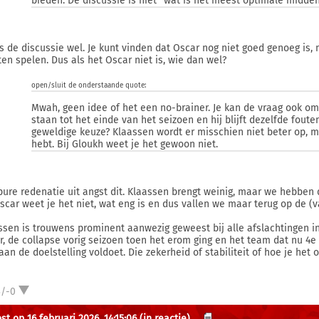
bieden. De discussie is niet "wat is het meest optimale midde
is de discussie wel. Je kunt vinden dat Oscar nog niet goed genoeg is,
en spelen. Dus als het Oscar niet is, wie dan wel?
open/sluit de onderstaande quote:
Mwah, geen idee of het een no-brainer. Je kan de vraag ook omd
staan tot het einde van het seizoen en hij blijft dezelfde fou
geweldige keuze? Klaassen wordt er misschien niet beter op, m
hebt. Bij Gloukh weet je het gewoon niet.
pure redenatie uit angst dit. Klaassen brengt weinig, maar we hebben 
Oscar weet je het niet, wat eng is en dus vallen we maar terug op de (v
ssen is trouwens prominent aanwezig geweest bij alle afslachtingen in
r, de collapse vorig seizoen toen het erom ging en het team dat nu 4e
 aan de doelstelling voldoet. Die zekerheid of stabiliteit of hoe je he
3/-0
t op 16 februari 2026, 14:15:06
(in reactie)