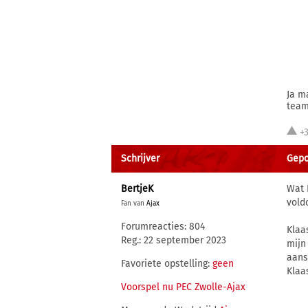
Ja m
team
+
Schrijver
Gepo
BertjeK
Wat 
vold
Fan van
Ajax
Forumreacties: 804
Klaa
Reg.: 22 september 2023
mijn
aans
Favoriete opstelling:
geen
Klaa
Voorspel nu PEC Zwolle-Ajax