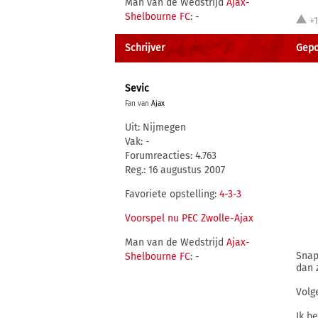
Man van de Wedstrijd
Ajax-
Shelbourne FC
: -
+1
Schrijver
Gepo
Sevic
Fan van
Ajax
Uit: Nijmegen
Vak: -
Forumreacties: 4.763
Reg.: 16 augustus 2007
Favoriete opstelling:
4-3-3
Voorspel nu PEC Zwolle-Ajax
Man van de Wedstrijd
Ajax-
Snap
Shelbourne FC
: -
dan 
Volg
Ik b