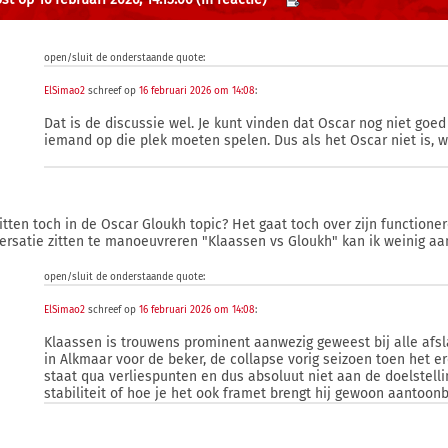
open/sluit de onderstaande quote:
ElSimao2
schreef op
16 februari 2026 om 14:08
:
Dat is de discussie wel. Je kunt vinden dat Oscar nog niet goed
iemand op die plek moeten spelen. Dus als het Oscar niet is, 
itten toch in de Oscar Gloukh topic? Het gaat toch over zijn functioner
ersatie zitten te manoeuvreren "Klaassen vs Gloukh" kan ik weinig aa
open/sluit de onderstaande quote:
ElSimao2
schreef op
16 februari 2026 om 14:08
:
Klaassen is trouwens prominent aanwezig geweest bij alle afsl
in Alkmaar voor de beker, de collapse vorig seizoen toen het e
staat qua verliespunten en dus absoluut niet aan de doelstelli
stabiliteit of hoe je het ook framet brengt hij gewoon aantoonb