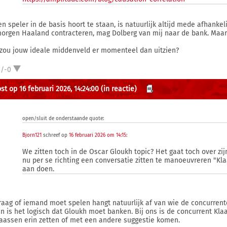
en speler in de basis hoort te staan, is natuurlijk altijd mede afhankeli
orgen Haaland contracteren, mag Dolberg van mij naar de bank. Maar l
zou jouw ideale middenveld er momenteel dan uitzien?
3/-0
st op 16 februari 2026, 14:24:00
(in reactie)
open/sluit de onderstaande quote:
Bjorn121
schreef op
16 februari 2026 om 14:15
:
We zitten toch in de Oscar Gloukh topic? Het gaat toch over zij
nu per se richting een conversatie zitten te manoeuvreren "Kl
aan doen.
raag of iemand moet spelen hangt natuurlijk af van wie de concurrent
an is het logisch dat Gloukh moet banken. Bij ons is de concurrent Klaa
laassen erin zetten of met een andere suggestie komen.