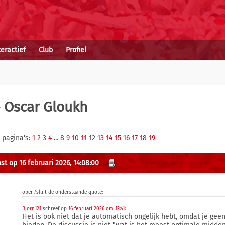
teractief
Club
Profiel
 Oscar Gloukh
 pagina's:
1
2
3
4
...
8
9
10
11
12
13
14
15
16
17
18
19
st op 16 februari 2026, 14:08:00
open/sluit de onderstaande quote:
Bjorn121
schreef op
16 februari 2026 om 13:41
:
Het is ook niet dat je automatisch ongelijk hebt, omdat je gee