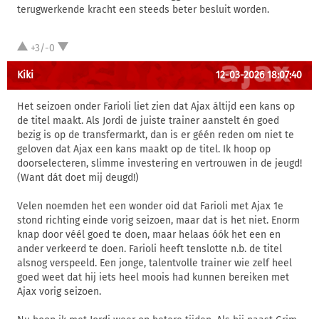
terugwerkende kracht een steeds beter besluit worden.
+3/-0
Kiki
12-03-2026 18:07:40
Het seizoen onder Farioli liet zien dat Ajax áltijd een kans op
de titel maakt. Als Jordi de juiste trainer aanstelt én goed
bezig is op de transfermarkt, dan is er géén reden om niet te
geloven dat Ajax een kans maakt op de titel. Ik hoop op
doorselecteren, slimme investering en vertrouwen in de jeugd!
(Want dát doet mij deugd!)
Velen noemden het een wonder oid dat Farioli met Ajax 1e
stond richting einde vorig seizoen, maar dat is het niet. Enorm
knap door véél goed te doen, maar helaas óók het een en
ander verkeerd te doen. Farioli heeft tenslotte n.b. de titel
alsnog verspeeld. Een jonge, talentvolle trainer wie zelf heel
goed weet dat hij iets heel moois had kunnen bereiken met
Ajax vorig seizoen.