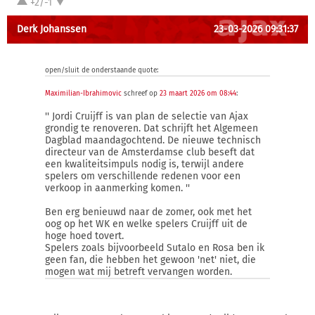
+2/-1
Derk Johanssen
23-03-2026 09:31:37
open/sluit de onderstaande quote:
Maximilian-Ibrahimovic
schreef op
23 maart 2026 om 08:44
:
'' Jordi Cruijff is van plan de selectie van Ajax
grondig te renoveren. Dat schrijft het Algemeen
Dagblad maandagochtend. De nieuwe technisch
directeur van de Amsterdamse club beseft dat
een kwaliteitsimpuls nodig is, terwijl andere
spelers om verschillende redenen voor een
verkoop in aanmerking komen. ''
Ben erg benieuwd naar de zomer, ook met het
oog op het WK en welke spelers Cruijff uit de
hoge hoed tovert.
Spelers zoals bijvoorbeeld Sutalo en Rosa ben ik
geen fan, die hebben het gewoon 'net' niet, die
mogen wat mij betreft vervangen worden.