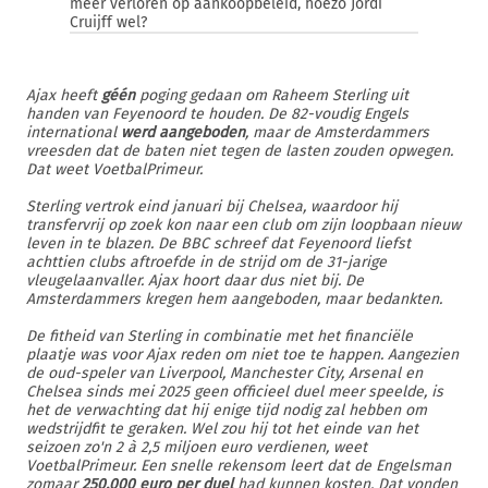
meer verloren op aankoopbeleid, hoezo Jordi
Cruijff wel?
Ajax heeft
géén
poging gedaan om Raheem Sterling uit
handen van Feyenoord te houden. De 82-voudig Engels
international
werd aangeboden
, maar de Amsterdammers
vreesden dat de baten niet tegen de lasten zouden opwegen.
Dat weet VoetbalPrimeur.
Sterling vertrok eind januari bij Chelsea, waardoor hij
transfervrij op zoek kon naar een club om zijn loopbaan nieuw
leven in te blazen. De BBC schreef dat Feyenoord liefst
achttien clubs aftroefde in de strijd om de 31-jarige
vleugelaanvaller. Ajax hoort daar dus niet bij. De
Amsterdammers kregen hem aangeboden, maar bedankten.
De fitheid van Sterling in combinatie met het financiële
plaatje was voor Ajax reden om niet toe te happen. Aangezien
de oud-speler van Liverpool, Manchester City, Arsenal en
Chelsea sinds mei 2025 geen officieel duel meer speelde, is
het de verwachting dat hij enige tijd nodig zal hebben om
wedstrijdfit te geraken. Wel zou hij tot het einde van het
seizoen zo'n 2 à 2,5 miljoen euro verdienen, weet
VoetbalPrimeur. Een snelle rekensom leert dat de Engelsman
zomaar
250.000 euro per duel
had kunnen kosten. Dat vonden