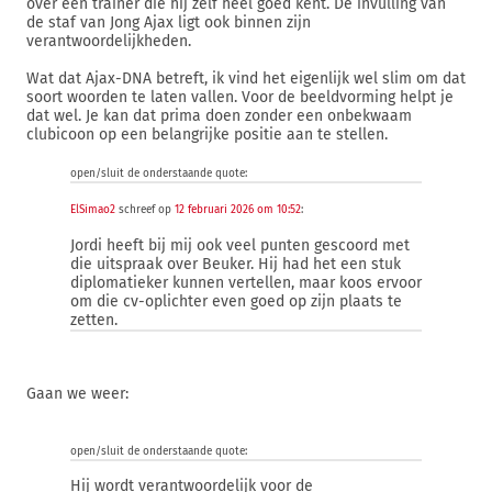
over een trainer die hij zelf heel goed kent. De invulling van
de staf van Jong Ajax ligt ook binnen zijn
verantwoordelijkheden.
Wat dat Ajax-DNA betreft, ik vind het eigenlijk wel slim om dat
soort woorden te laten vallen. Voor de beeldvorming helpt je
dat wel. Je kan dat prima doen zonder een onbekwaam
clubicoon op een belangrijke positie aan te stellen.
open/sluit de onderstaande quote:
ElSimao2
schreef op
12 februari 2026 om 10:52
:
Jordi heeft bij mij ook veel punten gescoord met
die uitspraak over Beuker. Hij had het een stuk
diplomatieker kunnen vertellen, maar koos ervoor
om die cv-oplichter even goed op zijn plaats te
zetten.
Gaan we weer:
open/sluit de onderstaande quote:
Hij wordt verantwoordelijk voor de