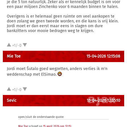
je die 5 ton natuurlijk. Zeker als er kennelijk budget is om voor
een paar miljoen Zinchenko voor 6 maanden binnen te halen.
Overigens is er helemaal geen ruimte om veel aankopen te
doen zolang we geen tweede worden, en die kans is vrij klein.
Jordi moet er dan eerst maar eens in slagen om dure
bankzitters voor mooie bedragen weg te krijgen.
+1/-0
Mie Toe
15-04-2026 12:15:08
Jordi moet Šutalo goed wegzetten, anders verlies ik m'n
weddenschap met ElSimao.
+1/-0
Sevic
15-04-2026 12:35:10
open/sluit de onderstaande quote:
Mie Toe
schreef op
15 april 2026 om 12:15
: