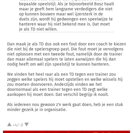
bepaalde speelstijl. Als je bijvoorbeeld Bosz haalt
maar je geeft hem langzame verdedigers die niet
op kunnen bouwen maar wel ijzersterk in de
duels zijn, wordt hij gedwongen een speelwijze te
hanteren waar hij niet bekend mee is. Dat moet
je als TD niet willen.
Dan maak je als TD dus ook een fout door een coach te kiezen
die niet bij de spelersgroep past. Die fout moet je vervolgens
niet oplossen met een tweede fout, namelijk door de trainer
dan maar allemaal spelers te laten aanwijzen die hij dan
nodig heeft om wél zijn speelstijl te kunnen hanteren.
We vinden het heel raar als een TD tegen een trainer zou
zeggen welke spelers hij moet opstellen en welke wissels hij
zou moeten doorvoeren. Anderzijds vinden we het
doornormaal als een trainer tegen een TD zegt welke
aankopen hij moet doen. Dat verschil begrijp ik nooit.
Als iedereen nou gewoon z'n werk gaat doen, heb je een stuk
minder gezeik je in organisatie.
+4/-0