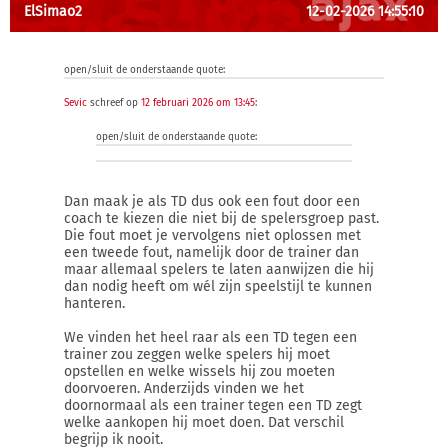
ElSimao2
12-02-2026 14:55:10
open/sluit de onderstaande quote:
Sevic
schreef op
12 februari 2026 om 13:45
:
open/sluit de onderstaande quote:
Dan maak je als TD dus ook een fout door een
coach te kiezen die niet bij de spelersgroep past.
Die fout moet je vervolgens niet oplossen met
een tweede fout, namelijk door de trainer dan
maar allemaal spelers te laten aanwijzen die hij
dan nodig heeft om wél zijn speelstijl te kunnen
hanteren.
We vinden het heel raar als een TD tegen een
trainer zou zeggen welke spelers hij moet
opstellen en welke wissels hij zou moeten
doorvoeren. Anderzijds vinden we het
doornormaal als een trainer tegen een TD zegt
welke aankopen hij moet doen. Dat verschil
begrijp ik nooit.