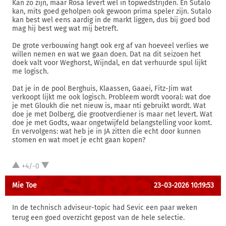
Kan zo zijn, maar Rosa levert wel in topwedstrijden. En Sutalo
kan, mits goed geholpen ook gewoon prima speler zijn. Sutalo
kan best wel eens aardig in de markt liggen, dus bij goed bod
mag hij best weg wat mij betreft.
De grote verbouwing hangt ook erg af van hoeveel verlies we
willen nemen en wat we gaan doen. Dat na dit seizoen het
doek valt voor Weghorst, Wijndal, en dat verhuurde spul lijkt
me logisch.
Dat je in de pool Berghuis, Klaassen, Gaaei, Fitz-Jim wat
verkoopt lijkt me ook logisch. Probleem wordt vooral: wat doe
je met Gloukh die net nieuw is, maar nti gebruikt wordt. Wat
doe je met Dolberg, die grootverdiener is maar net levert. Wat
doe je met Godts, waar ongetwijfeld belangstelling voor komt.
En vervolgens: wat heb je in JA zitten die echt door kunnen
stomen en wat moet je echt gaan kopen?
+4/-0
Mie Toe
23-03-2026 10:19:53
In de technisch adviseur-topic had Sevic een paar weken
terug een goed overzicht gepost van de hele selectie.