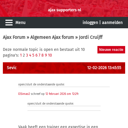
Menu
inloggen
|
aanmelden
Ajax Forum
»
Algemeen Ajax forum
» Jordi Cruijff
Deze normale topic is open en bestaat uit 10
pagina's:
1
2
3
4
5
6
7
8
9
10
Sevic
12-02-2026 13:45:55
open/sluit de onderstaande quote:
ElSimao2
schreef op
12 februari 2026 om 12:29
:
open/sluit de onderstaande quote:
Vaak heeft een trainer een expertise in een