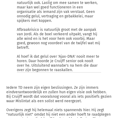
natuurlijk ook. Lastig om mee samen te werken,
maar kan wel goed functioneren in een
organisatie als iemand zijn vak verstaat. Geen
onnodig gelul, vertraging en gebakkelei, maar
spijkers met koppen.
Afbraakrisico is natuurlijk groot met de aanpak
van Jordi. Als de boel verkeerd uitpakt, vangt hij
alle wind en is het voor hem ook voorbij. Maar
goed, gewoon nog voordeel van de twijfel wat mij
betreft.
Al hoef ik dat gelul over 'Ajax-DNA' nooit meer te
horen. Daar hoorde je Cruijff senior ook nooit
over he. Uitsluitend wannabe's na hem die daar
over zijn begonnen te raaskallen.
Iedere TD neem zijn eigen beslissingen. Ze zijn immers
eindverantwoordelijk en zullen hun eigen visie ook hebben.
Bij Cruijff wordt dat vooralsnog vooral als iets positiefs gezien
waar Mislintat als een solist werd neergezet.
Overigens zegt hij helemaal niets spannends hier. Hij zegt
"natuurlijk niet" omdat hij niet een ander hoeft te raadplegen