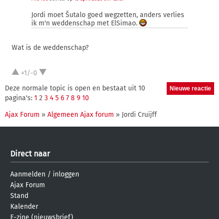
Jordi moet Šutalo goed wegzetten, anders verlies
ik m'n weddenschap met ElSimao.
Wat is de weddenschap?
+1/-0
Deze normale topic is open en bestaat uit 10
pagina's:
1
2
3
4
5
6
7
8
9
10
Ajax Forum
»
Algemeen Ajax forum
» Jordi Cruijff
Direct naar
Aanmelden
/
inloggen
Ajax Forum
Stand
Kalender
E-zine (nieuwsbrief)