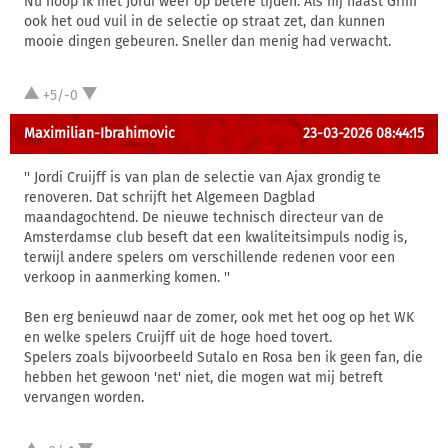
Nu hoop ik met Jordi weer op betere tijden. Als hij naast Grim
ook het oud vuil in de selectie op straat zet, dan kunnen
mooie dingen gebeuren. Sneller dan menig had verwacht.
+5/-0
Maximilian-Ibrahimovic
23-03-2026 08:44:15
'' Jordi Cruijff is van plan de selectie van Ajax grondig te
renoveren. Dat schrijft het Algemeen Dagblad
maandagochtend. De nieuwe technisch directeur van de
Amsterdamse club beseft dat een kwaliteitsimpuls nodig is,
terwijl andere spelers om verschillende redenen voor een
verkoop in aanmerking komen. ''
Ben erg benieuwd naar de zomer, ook met het oog op het WK
en welke spelers Cruijff uit de hoge hoed tovert.
Spelers zoals bijvoorbeeld Sutalo en Rosa ben ik geen fan, die
hebben het gewoon 'net' niet, die mogen wat mij betreft
vervangen worden.