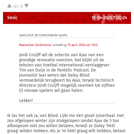
+2/-0
Sevic
15-04-2026 11:32:24
open/sluit de onderstaande quote:
Maximilian-Ibrahimovic
schreef op
15 april 2026 om 11:22
:
Jordi Cruijff wil de selectie van Ajax van een
grondige renovatie voorzien. Dat blijkt uit de
teksten van Voetbal International-verslaggever
Tim van Duijn in de Pantelic Podcast. De
journalist laat weten dat Daley Blind
vermoedelijk terugkeert bij Ajax, terwijl technisch
directeur Jordi Cruijff mogelijk veertien tot vijftien
(!) nieuwe spelers wil gaan halen.
Lekker!
Ik las het ook ja, van Blind. Lijkt me één groot lulverhaal. Het
zou afgelopen winter zijn stukgelopen omdat Ajax de 5 ton
afkoopsom niet zou willen betalen, terwijl ze Daley 'héél
graag' wilden hebben. Als je 'm héél graag wilt hebben, betaal