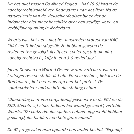
Na het duel tussen Go Ahead Eagles – NAC (6-0) kwam de
speelgerechtigdheid van Dean James aan het licht. Na de
naturalisatie van de vleugelverdediger bleek dat de
Indonesiër niet meer beschikte over een geldige werk- en
verblijfsvergunning in Nederland.
Woerts was het eens met het omstreden protest van NAC.
“NAC heeft helemaal gelijk. Ze hebben gewoon de
reglementen gevolgd. Als jij een speler opstelt die niet
speelgerechtigd is, krijg je een 3-0 nederlaag.”
Johan Derksen en Wilfred Genee waren verbaasd, waarna
laatstgenoemde stelde dat alle Eredivisieclubs, behalve de
Bredanaars, het niet eens zijn met het protest. De
sportmarketeer ontkrachtte die stelling echter.
“Donderdag is er een vergadering geweest van de ECV en de
KKD. Slechts vijf clubs hebben het woord gevoerd”, vertelde
Woerts. “De clubs die die spelers hebben opgesteld hebben
geklaagd, die hadden een hele grote mond.”
De 67-jarige zakenman opperde een ander besluit. “Eigenlijk