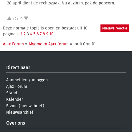
28 april dient de rechtszaak. Nu al zin in, pak de popcorn.
+2/-0
Deze normale topic is open en bestaat uit 10
pagina's:
1
2
3
4
5
6
7
8
9
10
Ajax Forum
»
Algemeen Ajax forum
» Jordi Cruijff
Direct naar
Aanmelden
/
inloggen
Ajax Forum
Stand
Kalender
E-zine (nieuwsbrief)
Nieuwsarchief
Over ons