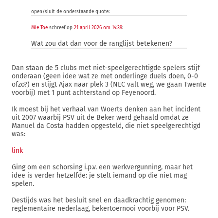
open/sluit de onderstaande quote:
Mie Toe
schreef op
21 april 2026 om 14:39
:
Wat zou dat dan voor de ranglijst betekenen?
Dan staan de 5 clubs met niet-speelgerechtigde spelers stijf
onderaan (geen idee wat ze met onderlinge duels doen, 0-0
ofzo?) en stijgt Ajax naar plek 3 (NEC valt weg, we gaan Twente
voorbij) met 1 punt achterstand op Feyenoord.
Ik moest bij het verhaal van Woerts denken aan het incident
uit 2007 waarbij PSV uit de Beker werd gehaald omdat ze
Manuel da Costa hadden opgesteld, die niet speelgerechtigd
was:
link
Ging om een schorsing i.p.v. een werkvergunning, maar het
idee is verder hetzelfde: je stelt iemand op die niet mag
spelen.
Destijds was het besluit snel en daadkrachtig genomen:
reglementaire nederlaag, bekertoernooi voorbij voor PSV.