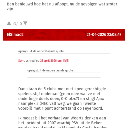
Ben benieuwd hoe het nu afloopt, nu de gevolgen wat groter
zijn.
+3/-0
ElSimao2
21-04-2026 23:08:47
open/sluit de onderstaande quote:
Sevic
schreef op
21 april 2026 om 14:45
:
open/sluit de onderstaande quote:
Dan staan de 5 clubs met niet-speelgerechtigde
spelers stijf onderaan (geen idee wat ze met
onderlinge duels doen, 0-0 ofzo?) en stijgt Ajax
naar plek 3 (NEC valt weg, we gaan Twente
voorbij) met 1 punt achterstand op Feyenoord.
Ik moest bij het verhaal van Woerts denken aan
het incident uit 2007 waarbij PSV uit de Beker
werd gehaald omdat ze Manuel da Costa hadden