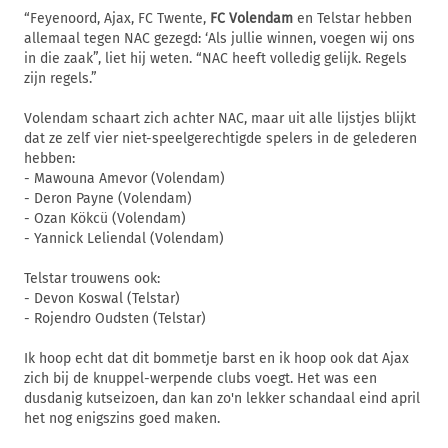
“Feyenoord, Ajax, FC Twente,
FC Volendam
en Telstar hebben
allemaal tegen NAC gezegd: ‘Als jullie winnen, voegen wij ons
in die zaak”, liet hij weten. “NAC heeft volledig gelijk. Regels
zijn regels.”
Volendam schaart zich achter NAC, maar uit alle lijstjes blijkt
dat ze zelf vier niet-speelgerechtigde spelers in de gelederen
hebben:
- Mawouna Amevor (Volendam)
- Deron Payne (Volendam)
- Ozan Kökcü (Volendam)
- Yannick Leliendal (Volendam)
Telstar trouwens ook:
- Devon Koswal (Telstar)
- Rojendro Oudsten (Telstar)
Ik hoop echt dat dit bommetje barst en ik hoop ook dat Ajax
zich bij de knuppel-werpende clubs voegt. Het was een
dusdanig kutseizoen, dan kan zo'n lekker schandaal eind april
het nog enigszins goed maken.