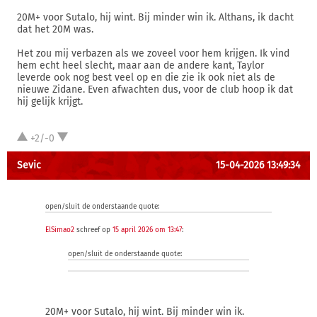
20M+ voor Sutalo, hij wint. Bij minder win ik. Althans, ik dacht
dat het 20M was.
Het zou mij verbazen als we zoveel voor hem krijgen. Ik vind
hem echt heel slecht, maar aan de andere kant, Taylor
leverde ook nog best veel op en die zie ik ook niet als de
nieuwe Zidane. Even afwachten dus, voor de club hoop ik dat
hij gelijk krijgt.
+2/-0
Sevic
15-04-2026 13:49:34
open/sluit de onderstaande quote:
ElSimao2
schreef op
15 april 2026 om 13:47
:
open/sluit de onderstaande quote:
20M+ voor Sutalo, hij wint. Bij minder win ik.