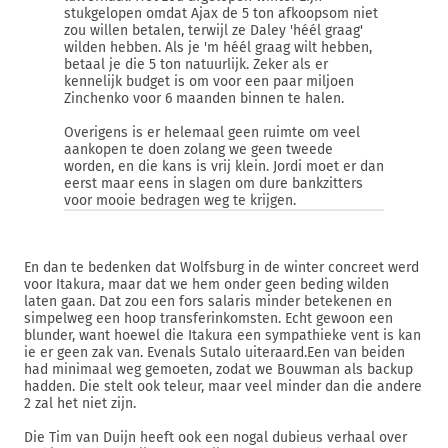
stukgelopen omdat Ajax de 5 ton afkoopsom niet
zou willen betalen, terwijl ze Daley 'héél graag'
wilden hebben. Als je 'm héél graag wilt hebben,
betaal je die 5 ton natuurlijk. Zeker als er
kennelijk budget is om voor een paar miljoen
Zinchenko voor 6 maanden binnen te halen.
Overigens is er helemaal geen ruimte om veel
aankopen te doen zolang we geen tweede
worden, en die kans is vrij klein. Jordi moet er dan
eerst maar eens in slagen om dure bankzitters
voor mooie bedragen weg te krijgen.
En dan te bedenken dat Wolfsburg in de winter concreet werd
voor Itakura, maar dat we hem onder geen beding wilden
laten gaan. Dat zou een fors salaris minder betekenen en
simpelweg een hoop transferinkomsten. Echt gewoon een
blunder, want hoewel die Itakura een sympathieke vent is kan
ie er geen zak van. Evenals Sutalo uiteraard.Een van beiden
had minimaal weg gemoeten, zodat we Bouwman als backup
hadden. Die stelt ook teleur, maar veel minder dan die andere
2 zal het niet zijn.
Die Tim van Duijn heeft ook een nogal dubieus verhaal over