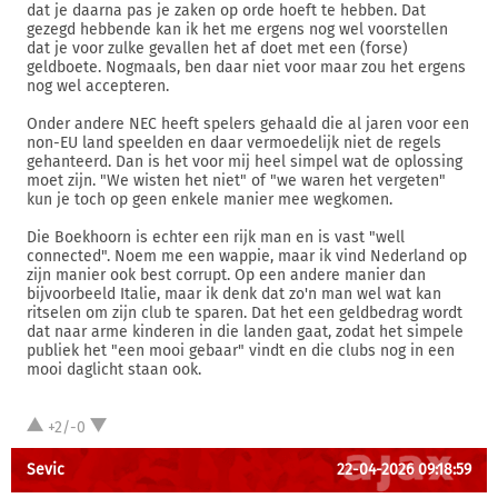
dat je daarna pas je zaken op orde hoeft te hebben. Dat
gezegd hebbende kan ik het me ergens nog wel voorstellen
dat je voor zulke gevallen het af doet met een (forse)
geldboete. Nogmaals, ben daar niet voor maar zou het ergens
nog wel accepteren.
Onder andere NEC heeft spelers gehaald die al jaren voor een
non-EU land speelden en daar vermoedelijk niet de regels
gehanteerd. Dan is het voor mij heel simpel wat de oplossing
moet zijn. "We wisten het niet" of "we waren het vergeten"
kun je toch op geen enkele manier mee wegkomen.
Die Boekhoorn is echter een rijk man en is vast "well
connected". Noem me een wappie, maar ik vind Nederland op
zijn manier ook best corrupt. Op een andere manier dan
bijvoorbeeld Italie, maar ik denk dat zo'n man wel wat kan
ritselen om zijn club te sparen. Dat het een geldbedrag wordt
dat naar arme kinderen in die landen gaat, zodat het simpele
publiek het "een mooi gebaar" vindt en die clubs nog in een
mooi daglicht staan ook.
+2/-0
Sevic
22-04-2026 09:18:59