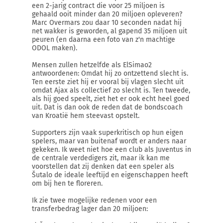
een 2-jarig contract die voor 25 miljoen is
gehaald ooit minder dan 20 miljoen opleveren?
Marc Overmars zou daar 10 seconden nadat hij
net wakker is geworden, al gapend 35 miljoen uit
peuren (en daarna een foto van z'n machtige
ODOL maken).
Mensen zullen hetzelfde als ElSimao2
antwoordenen: Omdat hij zo ontzettend slecht is.
Ten eerste ziet hij er vooral bij vlagen slecht uit
omdat Ajax als collectief zo slecht is. Ten tweede,
als hij goed speelt, ziet het er ook echt heel goed
uit. Dat is dan ook de reden dat de bondscoach
van Kroatië hem steevast opstelt.
Supporters zijn vaak superkritisch op hun eigen
spelers, maar van buitenaf wordt er anders naar
gekeken. Ik weet niet hoe een club als Juventus in
de centrale verdedigers zit, maar ik kan me
voorstellen dat zij denken dat een speler als
Šutalo de ideale leeftijd en eigenschappen heeft
om bij hen te floreren.
Ik zie twee mogelijke redenen voor een
transferbedrag lager dan 20 miljoen: