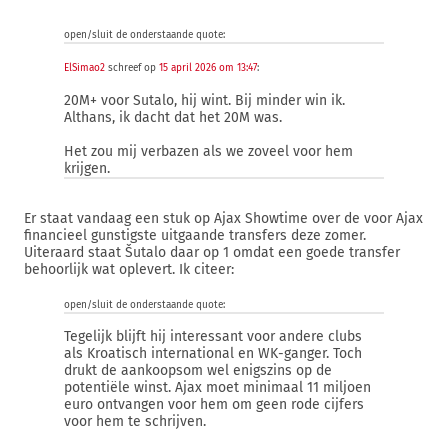
open/sluit de onderstaande quote:
ElSimao2
schreef op
15 april 2026 om 13:47
:
20M+ voor Sutalo, hij wint. Bij minder win ik.
Althans, ik dacht dat het 20M was.
Het zou mij verbazen als we zoveel voor hem
krijgen.
Er staat vandaag een stuk op Ajax Showtime over de voor Ajax
financieel gunstigste uitgaande transfers deze zomer.
Uiteraard staat Šutalo daar op 1 omdat een goede transfer
behoorlijk wat oplevert. Ik citeer:
open/sluit de onderstaande quote:
Tegelijk blijft hij interessant voor andere clubs
als Kroatisch international en WK-ganger. Toch
drukt de aankoopsom wel enigszins op de
potentiële winst. Ajax moet minimaal 11 miljoen
euro ontvangen voor hem om geen rode cijfers
voor hem te schrijven.