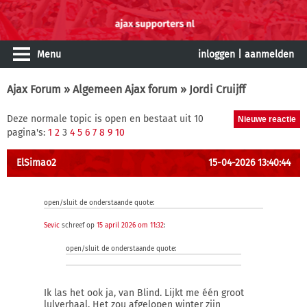
Menu
inloggen
|
aanmelden
Ajax Forum
»
Algemeen Ajax forum
» Jordi Cruijff
Deze normale topic is open en bestaat uit 10
pagina's:
1
2
3
4
5
6
7
8
9
10
ElSimao2
15-04-2026 13:40:44
open/sluit de onderstaande quote:
Sevic
schreef op
15 april 2026 om 11:32
:
open/sluit de onderstaande quote:
Ik las het ook ja, van Blind. Lijkt me één groot
lulverhaal. Het zou afgelopen winter zijn