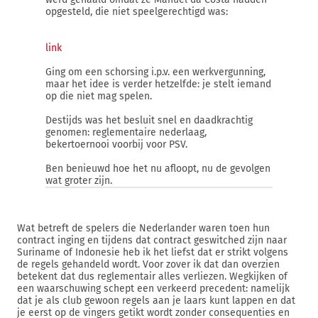
opgesteld, die niet speelgerechtigd was:
link
Ging om een schorsing i.p.v. een werkvergunning,
maar het idee is verder hetzelfde: je stelt iemand
op die niet mag spelen.
Destijds was het besluit snel en daadkrachtig
genomen: reglementaire nederlaag,
bekertoernooi voorbij voor PSV.
Ben benieuwd hoe het nu afloopt, nu de gevolgen
wat groter zijn.
Wat betreft de spelers die Nederlander waren toen hun
contract inging en tijdens dat contract geswitched zijn naar
Suriname of Indonesie heb ik het liefst dat er strikt volgens
de regels gehandeld wordt. Voor zover ik dat dan overzien
betekent dat dus reglementair alles verliezen. Wegkijken of
een waarschuwing schept een verkeerd precedent: namelijk
dat je als club gewoon regels aan je laars kunt lappen en dat
je eerst op de vingers getikt wordt zonder consequenties en