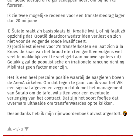
de ideale leeftijd en eigenschappen heeft om bij hen te
floreren.
Ik zie twee mogelijke redenen voor een transferbedrag lager
dan 20 miljoen:
1) Šutalo raakt z'n basisplaats bij Kroatië kwijt, of hij faalt zó
opzichtig dat Kroatië daardoor wedstrijden verliest en zich
niet voor de volgende ronde kwalificeert.
2) Jordi kiest eieren voor z'n transferkosten en laat zich à la
Kroes de kaas van het brood eten (en geeft vervolgens wel
veel te makkelijk veel te veel geld aan nieuwe spelers uit).
Gelukkig zal de populistische en irrationele rancune richting
Mislintat geen factor meer zijn.
Het is een heel precaire positie waarbij de aasgieren boven
de ArenA cirkelen. Om dat tegen te gaan zou ik voor het WK
een signaal afgeven en zeggen dat ik met het management
van Šutalo om de tafel wil zitten voor een eventuele
verlenging van het contract. Dat zijn het soort foefjes dat
Overmars uithaalde om transferwaardes op te krikken.
Desondanks heb ik mijn rijmwoordenboek alvast afgestoft.
+1/-0