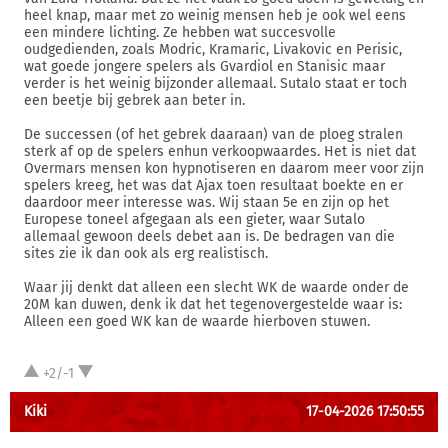
heel knap, maar met zo weinig mensen heb je ook wel eens
een mindere lichting. Ze hebben wat succesvolle
oudgedienden, zoals Modric, Kramaric, Livakovic en Perisic,
wat goede jongere spelers als Gvardiol en Stanisic maar
verder is het weinig bijzonder allemaal. Sutalo staat er toch
een beetje bij gebrek aan beter in.
De successen (of het gebrek daaraan) van de ploeg stralen
sterk af op de spelers enhun verkoopwaardes. Het is niet dat
Overmars mensen kon hypnotiseren en daarom meer voor zijn
spelers kreeg, het was dat Ajax toen resultaat boekte en er
daardoor meer interesse was. Wij staan 5e en zijn op het
Europese toneel afgegaan als een gieter, waar Sutalo
allemaal gewoon deels debet aan is. De bedragen van die
sites zie ik dan ook als erg realistisch.
Waar jij denkt dat alleen een slecht WK de waarde onder de
20M kan duwen, denk ik dat het tegenovergestelde waar is:
Alleen een goed WK kan de waarde hierboven stuwen.
+2/-1
Kiki
17-04-2026 17:50:55