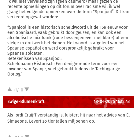
Ik wil niet vervelend zijn (geen calimero) maar gezien de
recente opmerkingen op dit forum over racisme wil ik wel
graag het volgende opmerken over de term “Spanjool”. Dit kan
verkeerd opgevat worden:
“Spanjool is een historisch scheldwoord uit de 16e eeuw voor
een Spanjaard, vaak gebruikt door geuzen, en kan ook een
alcoholische mixdrank (rode bessenjenever met klare) of een
vlekje in drukwerk betekenen. Het woord is afgeleid van het
Spaanse español en werd oorspronkelijk gebruikt voor
Spaanse soldaten.
Betekenissen van Spanjool:
Scheldnaam/Historisch: Een denigrerende term voor een
inwoner van Spanje, veel gebruikt tijdens de Tachtigjarige
Oorlog.”
+1/-0
Ewige-Blumenkraft
18-04-2026 16:12:43
Als Jordi Cruijff verstandig is, luistert hij naar het advies van El
Simaeone. Levert zo tientallen miljoenen op.