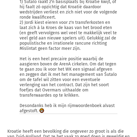
1) Šutalo raakt z'n basisplaats bij Kroatië kwijt, of
hij faalt zó opzichtig dat Kroatië daardoor
wedstrijden verliest en zich niet voor de volgende
ronde kwalificeert.
2) Jordi kiest eieren voor z'n transferkosten en
laat zich à la Kroes de kaas van het brood eten
(en geeft vervolgens wel veel te makkelijk veel te
veel geld aan nieuwe spelers uit). Gelukkig zal de
populistische en irrationele rancune richting
Mislintat geen factor meer zijn.
Het is een heel precaire positie waarbij de
aasgieren boven de ArenA cirkelen. Om dat tegen
te gaan zou ik voor het WK een signaal afgeven
en zeggen dat ik met het management van Šutalo
om de tafel wil zitten voor een eventuele
verlenging van het contract. Dat zijn het soort
foefjes dat Overmars uithaalde om
transferwaardes op te krikken.
Desondanks heb ik mijn rijmwoordenboek alvast
afgestoft.
Kroatie heeft een bevolking die ongeveer zo groot is als die
van Zuid-Holland. Dat ze het vaak zo goed doen is geweldig en