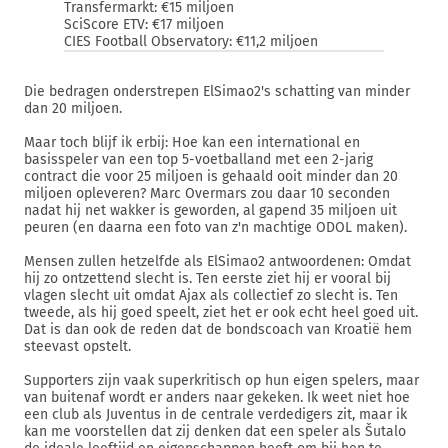
Transfermarkt: €15 miljoen
SciScore ETV: €17 miljoen
CIES Football Observatory: €11,2 miljoen
Die bedragen onderstrepen ElSimao2's schatting van minder
dan 20 miljoen.
Maar toch blijf ik erbij: Hoe kan een international en
basisspeler van een top 5-voetballand met een 2-jarig
contract die voor 25 miljoen is gehaald ooit minder dan 20
miljoen opleveren? Marc Overmars zou daar 10 seconden
nadat hij net wakker is geworden, al gapend 35 miljoen uit
peuren (en daarna een foto van z'n machtige ODOL maken).
Mensen zullen hetzelfde als ElSimao2 antwoordenen: Omdat
hij zo ontzettend slecht is. Ten eerste ziet hij er vooral bij
vlagen slecht uit omdat Ajax als collectief zo slecht is. Ten
tweede, als hij goed speelt, ziet het er ook echt heel goed uit.
Dat is dan ook de reden dat de bondscoach van Kroatië hem
steevast opstelt.
Supporters zijn vaak superkritisch op hun eigen spelers, maar
van buitenaf wordt er anders naar gekeken. Ik weet niet hoe
een club als Juventus in de centrale verdedigers zit, maar ik
kan me voorstellen dat zij denken dat een speler als Šutalo