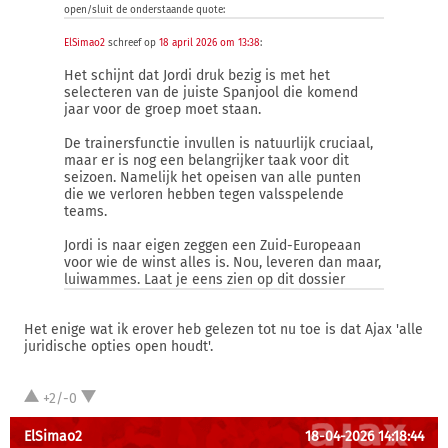
open/sluit de onderstaande quote:
ElSimao2
schreef op
18 april 2026 om 13:38
:
Het schijnt dat Jordi druk bezig is met het
selecteren van de juiste Spanjool die komend
jaar voor de groep moet staan.
De trainersfunctie invullen is natuurlijk cruciaal,
maar er is nog een belangrijker taak voor dit
seizoen. Namelijk het opeisen van alle punten
die we verloren hebben tegen valsspelende
teams.
Jordi is naar eigen zeggen een Zuid-Europeaan
voor wie de winst alles is. Nou, leveren dan maar,
luiwammes. Laat je eens zien op dit dossier
Het enige wat ik erover heb gelezen tot nu toe is dat Ajax 'alle
juridische opties open houdt'.
+2/-0
ElSimao2
18-04-2026 14:18:44