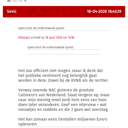
+3/-0
Sevic
18-04-2026 16:43:39
open/sluit de onderstaande quote:
ElSimao2
schreef op
18 april 2026 om 14:18
:
open/sluit de onderstaande quote:
Het zou officieel niet mogen, maar ik denk dat
het publieke sentiment nog belangrijk gaat
worden in deze. Zowel bij de KVNB als de rechter.
Verwey noemde NAC gisteren de grootste
Calimero's van Nederland. Slaat nergens op, maar
naar mijn mening moet Jordi hem eens van toon
doen later veranderen. Geef een interview + wat
nieuwtjes en roddeks en die 2 gaan wel overstag.
Het kan zomaar eens tientallen miljoenen Euro's
opleveren.