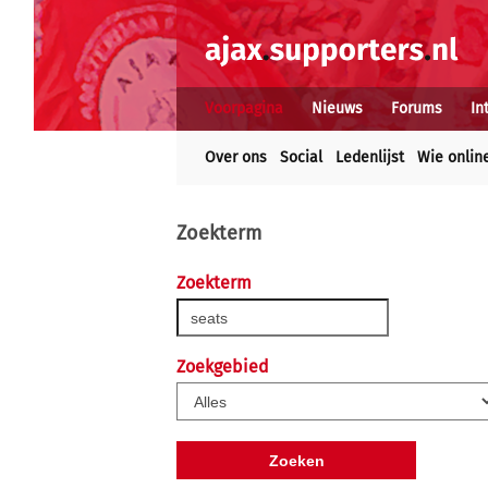
Voorpagina
Nieuws
Forums
In
Over ons
Social
Ledenlijst
Wie onlin
Zoekterm
Zoekterm
Zoekgebied