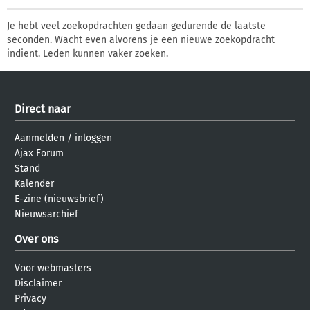
Je hebt veel zoekopdrachten gedaan gedurende de laatste
seconden. Wacht even alvorens je een nieuwe zoekopdracht
indient. Leden kunnen vaker zoeken.
Direct naar
Aanmelden
/
inloggen
Ajax Forum
Stand
Kalender
E-zine (nieuwsbrief)
Nieuwsarchief
Over ons
Voor webmasters
Disclaimer
Privacy