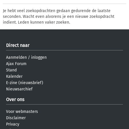
Je hebt veel zoekopdrachten gedaan gedurende de laatste
seconden. Wacht even alvorens je een nieuwe zoekopdracht
indient. Leden kunnen vaker zoeken.
Direct naar
Aanmelden
/
inloggen
Ajax Forum
Stand
Kalender
E-zine (nieuwsbrief)
Nieuwsarchief
Over ons
Voor webmasters
Disclaimer
Privacy