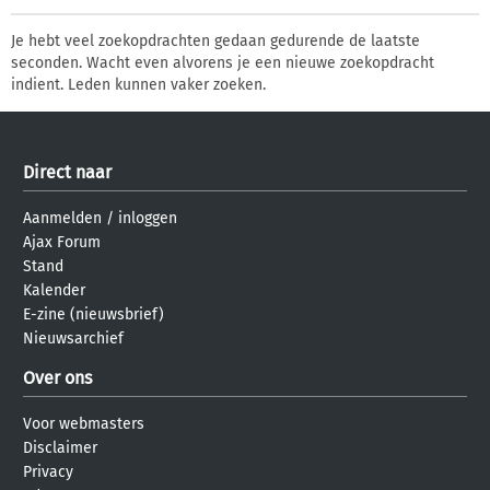
Je hebt veel zoekopdrachten gedaan gedurende de laatste
seconden. Wacht even alvorens je een nieuwe zoekopdracht
indient. Leden kunnen vaker zoeken.
Direct naar
Aanmelden
/
inloggen
Ajax Forum
Stand
Kalender
E-zine (nieuwsbrief)
Nieuwsarchief
Over ons
Voor webmasters
Disclaimer
Privacy