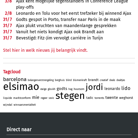
3/
8
Ajax kent mogelijke tegenstanders in Conference League
play-offs
2/
8
Leonardo en Tolu voor het eerst trefzeker bij winnend Ajax
31/
7
Godts gespot in Porto, transfer naar Paris in de maak
31/
7
Ajax plukt vruchten van maandenlange gesprekken
31/
7
Vanuit het niets kondigt Ajax ook Brandt aan
31/
7
Bevestigd: Fitz-Jim vervolgt carrière in Turijn
Stel hier in welk nieuws jij belangrijk vindt.
Tagcloud
barcelona
brandt
belangenverstrengeling
berghuis
blind
blumenkraft
creatief
deals
dealtjes
elsimao
jordi
lido
godts
leonardo
huursom
ewige
gloukh
hag
stegen
mie
twente
weghorst
tadic
liquide
marktconform
torrents
regeer
sevic
wijndal
winnaarsmentaliteit
Direct naar