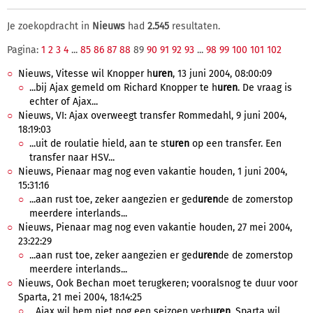
Je zoekopdracht in
Nieuws
had
2.545
resultaten.
Pagina:
1
2
3
4
...
85
86
87
88
89
90
91
92
93
...
98
99
100
101
102
Nieuws, Vitesse wil Knopper h
uren
, 13 juni 2004, 08:00:09
...bij Ajax gemeld om Richard Knopper te h
uren
. De vraag is
echter of Ajax...
Nieuws, VI: Ajax overweegt transfer Rommedahl, 9 juni 2004,
18:19:03
...uit de roulatie hield, aan te st
uren
op een transfer. Een
transfer naar HSV...
Nieuws, Pienaar mag nog even vakantie houden, 1 juni 2004,
15:31:16
...aan rust toe, zeker aangezien er ged
uren
de de zomerstop
meerdere interlands...
Nieuws, Pienaar mag nog even vakantie houden, 27 mei 2004,
23:22:29
...aan rust toe, zeker aangezien er ged
uren
de de zomerstop
meerdere interlands...
Nieuws, Ook Bechan moet terugkeren; vooralsnog te duur voor
Sparta, 21 mei 2004, 18:14:25
...Ajax wil hem niet nog een seizoen verh
uren
. Sparta wil