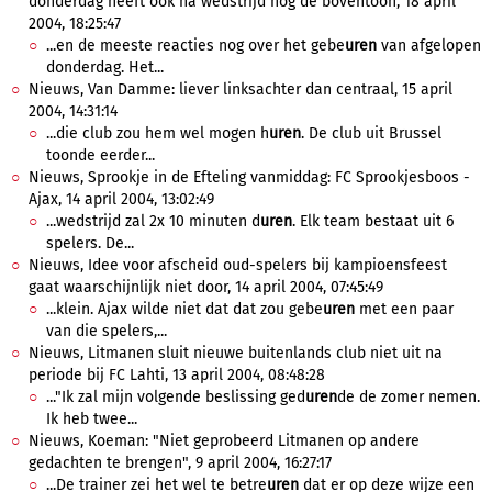
donderdag heeft ook na wedstrijd nog de boventoon, 18 april
2004, 18:25:47
...en de meeste reacties nog over het gebe
uren
van afgelopen
donderdag. Het...
Nieuws, Van Damme: liever linksachter dan centraal, 15 april
2004, 14:31:14
...die club zou hem wel mogen h
uren
. De club uit Brussel
toonde eerder...
Nieuws, Sprookje in de Efteling vanmiddag: FC Sprookjesboos -
Ajax, 14 april 2004, 13:02:49
...wedstrijd zal 2x 10 minuten d
uren
. Elk team bestaat uit 6
spelers. De...
Nieuws, Idee voor afscheid oud-spelers bij kampioensfeest
gaat waarschijnlijk niet door, 14 april 2004, 07:45:49
...klein. Ajax wilde niet dat dat zou gebe
uren
met een paar
van die spelers,...
Nieuws, Litmanen sluit nieuwe buitenlands club niet uit na
periode bij FC Lahti, 13 april 2004, 08:48:28
..."Ik zal mijn volgende beslissing ged
uren
de de zomer nemen.
Ik heb twee...
Nieuws, Koeman: "Niet geprobeerd Litmanen op andere
gedachten te brengen", 9 april 2004, 16:27:17
...De trainer zei het wel te betre
uren
dat er op deze wijze een