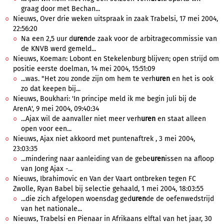
graag door met Bechan...
Nieuws, Over drie weken uitspraak in zaak Trabelsi, 17 mei 2004,
22:56:20
Na een 2,5 uur d
uren
de zaak voor de arbitragecommissie van
de KNVB werd gemeld...
Nieuws, Koeman: Lobont en Stekelenburg blijven; open strijd om
positie eerste doelman, 14 mei 2004, 15:51:09
...was. "Het zou zonde zijn om hem te verh
uren
en het is ook
zo dat keepen bij...
Nieuws, Boukhari: 'In principe meld ik me begin juli bij de
ArenA', 9 mei 2004, 09:40:34
...Ajax wil de aanvaller niet meer verh
uren
en staat alleen
open voor een...
Nieuws, Ajax niet akkoord met puntenaftrek , 3 mei 2004,
23:03:35
...mindering naar aanleiding van de gebe
uren
issen na afloop
van Jong Ajax -...
Nieuws, Ibrahimovic en Van der Vaart ontbreken tegen FC
Zwolle, Ryan Babel bij selectie gehaald, 1 mei 2004, 18:03:55
...die zich afgelopen woensdag ged
uren
de de oefenwedstrijd
van het nationale...
Nieuws, Trabelsi en Pienaar in Afrikaans elftal van het jaar, 30