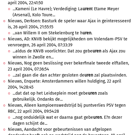
april 2004, 22:41:50
...Kameni (Le Havre); Verdediging: La
uren
t Etame Meyer
(Arsenal), Kolo Toure...
Nieuws, Derksen: Basturk de speler waar Ajax in geinteresseerd
is, 26 april 2004, 21:55:15
...van Willem II om Stekelenburg te h
uren
.
Nieuws, AD: KNVB bekijkt mogelijkheden om Volendam-PSV te
vervroegen, 26 april 2004, 07:33:39
...aldus de KNVB voorlichter. Dat zou gebe
uren
als Ajax zou
winnen in Zwolle en...
Nieuws, Nog geen beslissing over bekerfinale tweede elftallen,
23 april 2004, 07:36:54
...zal gaan die dan achter gesloten de
uren
zal plaatsvinden.
Nieuws, Enquete: Amsterdammers willen huldiging, 22 april
2004, 14:28:45
...dat dat op het Leidseplein moet gebe
uren
zoals
gebruikelijk. Ondanks de...
Nieuws, Alleen kampioenswedstrijd bij puntverlies PSV tegen
RBC, 22 april 2004, 09:54:28
...nog onduidelijk wat er daarna gaat gebe
uren
. E?n dezer
dagen schijnt de...
Nieuws, Aandacht voor gebeurtenissen van afgelopen