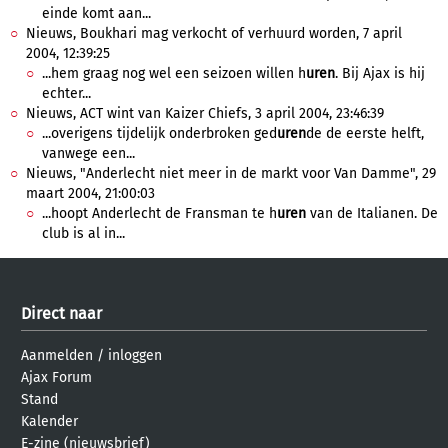
einde komt aan...
Nieuws, Boukhari mag verkocht of verhuurd worden, 7 april
2004, 12:39:25
...hem graag nog wel een seizoen willen h
uren
. Bij Ajax is hij
echter...
Nieuws, ACT wint van Kaizer Chiefs, 3 april 2004, 23:46:39
...overigens tijdelijk onderbroken ged
uren
de de eerste helft,
vanwege een...
Nieuws, "Anderlecht niet meer in de markt voor Van Damme", 29
maart 2004, 21:00:03
...hoopt Anderlecht de Fransman te h
uren
van de Italianen. De
club is al in...
Direct naar
Aanmelden
/
inloggen
Ajax Forum
Stand
Kalender
E-zine (nieuwsbrief)