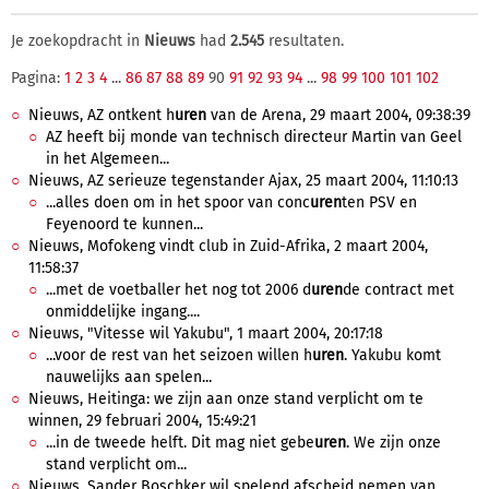
Je zoekopdracht in
Nieuws
had
2.545
resultaten.
Pagina:
1
2
3
4
...
86
87
88
89
90
91
92
93
94
...
98
99
100
101
102
Nieuws, AZ ontkent h
uren
van de Arena, 29 maart 2004, 09:38:39
AZ heeft bij monde van technisch directeur Martin van Geel
in het Algemeen...
Nieuws, AZ serieuze tegenstander Ajax, 25 maart 2004, 11:10:13
...alles doen om in het spoor van conc
uren
ten PSV en
Feyenoord te kunnen...
Nieuws, Mofokeng vindt club in Zuid-Afrika, 2 maart 2004,
11:58:37
...met de voetballer het nog tot 2006 d
uren
de contract met
onmiddelijke ingang....
Nieuws, "Vitesse wil Yakubu", 1 maart 2004, 20:17:18
...voor de rest van het seizoen willen h
uren
. Yakubu komt
nauwelijks aan spelen...
Nieuws, Heitinga: we zijn aan onze stand verplicht om te
winnen, 29 februari 2004, 15:49:21
...in de tweede helft. Dit mag niet gebe
uren
. We zijn onze
stand verplicht om...
Nieuws, Sander Boschker wil spelend afscheid nemen van