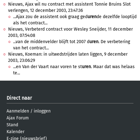
Nieuws, Ajax wil nu contract met assistent Tonnie Bruins Slot
verlengen, 12 december 2003, 23:47:36
...Ajax zou de assistent ook graag ged
uren
de dezelfde looptijd
als het contract...
Nieuws, Verbeterd contract voor Wesley Sneijder, 11 december
2003, 07:54:08
...van de middenvelder blijft tot 2007 d
uren
. De verbetering
van het contract...
Nieuws, Koeman: in uitwedstrijden laten liggen, 9 december
2003, 23:06:29
...en Van der Vaart naar voren te st
uren
. Maar dat was helaas
te...
Direct naar
Aanmelden
/
inloggen
Ajax Forum
Stand
Kalender
E-zine (nieuwsbrief)