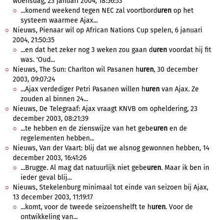
woensdag, 23 januari 2004, 18:56:53
...komend weekend tegen NEC zal voortbord
uren
op het
systeem waarmee Ajax...
Nieuws, Pienaar wil op African Nations Cup spelen, 6 januari
2004, 21:50:35
...en dat het zeker nog 3 weken zou gaan d
uren
voordat hij fit
was. 'Oud...
Nieuws, The Sun: Charlton wil Pasanen h
uren
, 30 december
2003, 09:07:24
...Ajax verdediger Petri Pasanen willen h
uren
van Ajax. Ze
zouden al binnen 24...
Nieuws, De Telegraaf: Ajax vraagt KNVB om opheldering, 23
december 2003, 08:21:39
...te hebben en de zienswijze van het gebe
uren
en de
regelementen hebben...
Nieuws, Van der Vaart: blij dat we alsnog gewonnen hebben, 14
december 2003, 16:41:26
...Brugge. Al mag dat natuurlijk niet gebe
uren
. Maar ik ben in
ieder geval blij...
Nieuws, Stekelenburg minimaal tot einde van seizoen bij Ajax,
13 december 2003, 11:19:17
...komt, voor de tweede seizoenshelft te h
uren
. Voor de
ontwikkeling van...