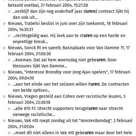
betaald voetbal, 21 februari 2004, 15:27:28
...verblijf dan zijn nog anderhalf jaar d
uren
d contract lijkt hij
dan ook uit...
Nieuws, Trabelsi beslist in juni over zijn toekomst, 18 februari
2004, 14:35:31
...rechtsgeldig was. Hij leek aan te st
uren
op een harde en
onprettige breuk...
Nieuws, Sonck fit en speelt; Basisplaats voor Van Damme ??, 17
februari 2004, 21:00:30
...Koeman. Dat zal hem woensdag niet gebe
uren
. Door
blessures lijkt Van Damme...
Nieuws, "Interesse Brondby voor Jong Ajax-spelers", 17 februari
2004, 09:04:10
...aan het einde van het seizoen willen h
uren
. De contracten
van beide spitsen...
Nieuws, Vragen gesteld aan Cohen over racistische leuzen, 3
februari 2004, 22:30:18
...alle 670 FC Utrecht supporters terugst
uren
naar Utrecht
vanwege racistische...
Nieuws, Vak 410 roept zondag uit tot "Amsterdamdag", 3 februari
2004, 21:05:04
...moet dit niet alleen in Vak 410 gebe
uren
maar door het hele