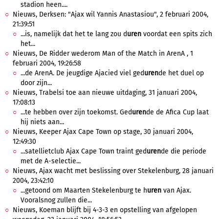
stadion heen....
Nieuws, Derksen: "Ajax wil Yannis Anastasiou", 2 februari 2004,
21:39:51
...is, namelijk dat het te lang zou d
uren
voordat een spits zich
het...
Nieuws, De Ridder wederom Man of the Match in ArenA , 1
februari 2004, 19:26:58
...de ArenA. De jeugdige Ajacied viel ged
uren
de het duel op
door zijn...
Nieuws, Trabelsi toe aan nieuwe uitdaging, 31 januari 2004,
17:08:13
...te hebben over zijn toekomst. Ged
uren
de de Afica Cup laat
hij niets aan...
Nieuws, Keeper Ajax Cape Town op stage, 30 januari 2004,
12:49:30
...satellietclub Ajax Cape Town traint ged
uren
de die periode
met de A-selectie...
Nieuws, Ajax wacht met beslissing over Stekelenburg, 28 januari
2004, 23:42:10
...getoond om Maarten Stekelenburg te h
uren
van Ajax.
Vooralsnog zullen die...
Nieuws, Koeman blijft bij 4-3-3 en opstelling van afgelopen