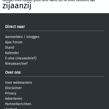
neerbuigend
offense
olympiakos
redrum
spot
titel
torrents
transferrecord
vegen
zijaanzij
Direct naar
Aanmelden
/
inloggen
Ajax Forum
Stand
Kalender
E-zine (nieuwsbrief)
Nieuwsarchief
Over ons
Voor webmasters
Disclaimer
Privacy
Adverteren
Partnerberichten