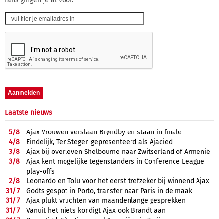
fans gingen je al voor.
Laatste nieuws
5/
8
Ajax Vrouwen verslaan Brøndby en staan in finale
4/
8
Eindelijk, Ter Stegen gepresenteerd als Ajacied
3/
8
Ajax bij overleven Shelbourne naar Zwitserland of Armenië
3/
8
Ajax kent mogelijke tegenstanders in Conference League
play-offs
2/
8
Leonardo en Tolu voor het eerst trefzeker bij winnend Ajax
31/
7
Godts gespot in Porto, transfer naar Paris in de maak
31/
7
Ajax plukt vruchten van maandenlange gesprekken
31/
7
Vanuit het niets kondigt Ajax ook Brandt aan