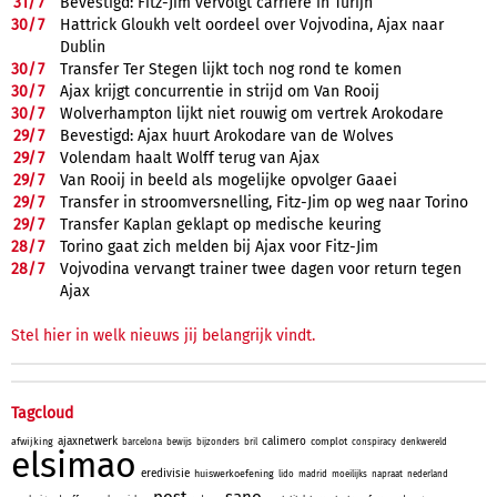
31/
7
Bevestigd: Fitz-Jim vervolgt carrière in Turijn
30/
7
Hattrick Gloukh velt oordeel over Vojvodina, Ajax naar
Dublin
30/
7
Transfer Ter Stegen lijkt toch nog rond te komen
30/
7
Ajax krijgt concurrentie in strijd om Van Rooij
30/
7
Wolverhampton lijkt niet rouwig om vertrek Arokodare
29/
7
Bevestigd: Ajax huurt Arokodare van de Wolves
29/
7
Volendam haalt Wolff terug van Ajax
29/
7
Van Rooij in beeld als mogelijke opvolger Gaaei
29/
7
Transfer in stroomversnelling, Fitz-Jim op weg naar Torino
29/
7
Transfer Kaplan geklapt op medische keuring
28/
7
Torino gaat zich melden bij Ajax voor Fitz-Jim
28/
7
Vojvodina vervangt trainer twee dagen voor return tegen
Ajax
Stel hier in welk nieuws jij belangrijk vindt.
Tagcloud
ajaxnetwerk
calimero
afwijking
complot
barcelona
bewijs
bijzonders
bril
conspiracy
denkwereld
elsimao
eredivisie
huiswerkoefening
lido
madrid
moeilijks
napraat
nederland
post
sano