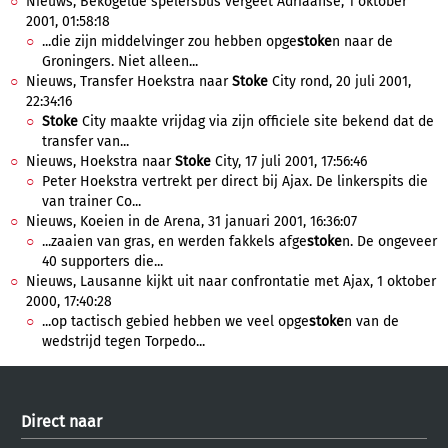
Nieuws, Bekogelde spelersbus vergeet Adriaanse, 1 oktober
2001, 01:58:18
...die zijn middelvinger zou hebben opge
stoke
n naar de
Groningers. Niet alleen...
Nieuws, Transfer Hoekstra naar
Stoke
City rond, 20 juli 2001,
22:34:16
Stoke
City maakte vrijdag via zijn officiele site bekend dat de
transfer van...
Nieuws, Hoekstra naar
Stoke
City, 17 juli 2001, 17:56:46
Peter Hoekstra vertrekt per direct bij Ajax. De linkerspits die
van trainer Co...
Nieuws, Koeien in de Arena, 31 januari 2001, 16:36:07
...zaaien van gras, en werden fakkels afge
stoke
n. De ongeveer
40 supporters die...
Nieuws, Lausanne kijkt uit naar confrontatie met Ajax, 1 oktober
2000, 17:40:28
...op tactisch gebied hebben we veel opge
stoke
n van de
wedstrijd tegen Torpedo...
Direct naar