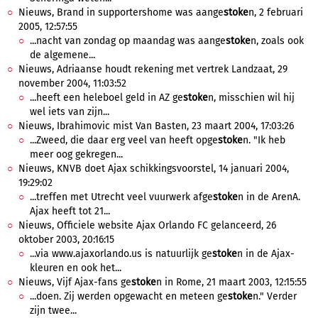
Nieuws, Brand in supportershome was aange
stoke
n, 2 februari
2005, 12:57:55
...nacht van zondag op maandag was aange
stoke
n, zoals ook
de algemene...
Nieuws, Adriaanse houdt rekening met vertrek Landzaat, 29
november 2004, 11:03:52
...heeft een heleboel geld in AZ ge
stoke
n, misschien wil hij
wel iets van zijn...
Nieuws, Ibrahimovic mist Van Basten, 23 maart 2004, 17:03:26
...Zweed, die daar erg veel van heeft opge
stoke
n. "Ik heb
meer oog gekregen...
Nieuws, KNVB doet Ajax schikkingsvoorstel, 14 januari 2004,
19:29:02
...treffen met Utrecht veel vuurwerk afge
stoke
n in de ArenA.
Ajax heeft tot 21...
Nieuws, Officiele website Ajax Orlando FC gelanceerd, 26
oktober 2003, 20:16:15
...via www.ajaxorlando.us is natuurlijk ge
stoke
n in de Ajax-
kleuren en ook het...
Nieuws, Vijf Ajax-fans ge
stoke
n in Rome, 21 maart 2003, 12:15:55
...doen. Zij werden opgewacht en meteen ge
stoke
n." Verder
zijn twee...