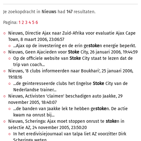
Je zoekopdracht in
Nieuws
had
147
resultaten.
Pagina:
1
2
3
4
5
6
Nieuws, Directie Ajax naar Zuid-Afrika voor evaluatie Ajax Cape
Town, 8 maart 2006, 23:06:57
...Ajax op de investering en de erin ge
stoke
n energie beperkt.
Nieuws, Geen Ajacieden voor
Stoke
City, 26 januari 2006, 19:44:59
Op de officiele website van
Stoke
City staat te lezen dat de
trip van coach...
Nieuws, '8 clubs informeerden naar Boukhari', 25 januari 2006,
19:18:16
...de geinteresseerde clubs het Engelse
Stoke
City van de
Nederlandse trainer...
Nieuws, Activisten 'claimen' beschadigen auto Jaakke, 29
november 2005, 18:40:07
...de banden van Jaakke lek te hebben ge
stoke
n. De actie
kwam na onrust bij...
Nieuws, Scheringa: Ajax moet stoppen onrust te
stoke
n in
selectie AZ, 24 november 2005, 23:50:20
In het eredivisiejournaal van talpa liet AZ voorzitter Dirk
Scheringa weten...