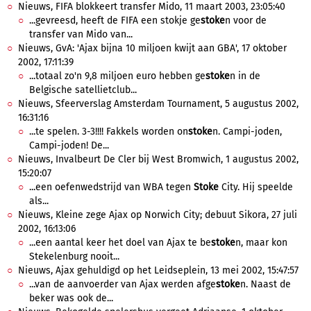
Nieuws, FIFA blokkeert transfer Mido, 11 maart 2003, 23:05:40
...gevreesd, heeft de FIFA een stokje ge
stoke
n voor de
transfer van Mido van...
Nieuws, GvA: 'Ajax bijna 10 miljoen kwijt aan GBA', 17 oktober
2002, 17:11:39
...totaal zo'n 9,8 miljoen euro hebben ge
stoke
n in de
Belgische satellietclub...
Nieuws, Sfeerverslag Amsterdam Tournament, 5 augustus 2002,
16:31:16
...te spelen. 3-3!!!! Fakkels worden on
stoke
n. Campi-joden,
Campi-joden! De...
Nieuws, Invalbeurt De Cler bij West Bromwich, 1 augustus 2002,
15:20:07
...een oefenwedstrijd van WBA tegen
Stoke
City. Hij speelde
als...
Nieuws, Kleine zege Ajax op Norwich City; debuut Sikora, 27 juli
2002, 16:13:06
...een aantal keer het doel van Ajax te be
stoke
n, maar kon
Stekelenburg nooit...
Nieuws, Ajax gehuldigd op het Leidseplein, 13 mei 2002, 15:47:57
...van de aanvoerder van Ajax werden afge
stoke
n. Naast de
beker was ook de...