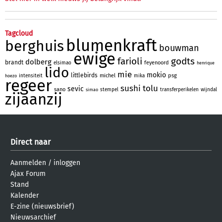
Tagcloud
blumenkraft
berghuis
bouwman
ewige
farioli
godts
dolberg
brandt
feyenoord
elsimao
henrique
lido
mie
mokio
littlebirds
michel
psg
intensiteit
mika
hoezo
regeer
sushi
tolu
sevic
sano
stempel
transferperikelen
wijndal
simao
zijaanzij
Direct naar
Aanmelden
/
inloggen
Ajax Forum
Stand
Kalender
E-zine (nieuwsbrief)
Nieuwsarchief