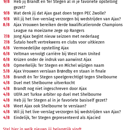
9/
8
Heb jij Brandt en Ter Stegen al in je favoriete opstelling
gezet?
9/
8
Wat denk jij dat Ajax gaat doen tegen PEC Zwolle?
9/
8
Wil jij het live-verslag verzorgen bij wedstrijden van Ajax?
8/
8
Ajax Vrouwen bereiken derde kwalificatieronde Champions
League na moeizame zege op Rangers
7/
8
Jong Ajax begint nieuw seizoen met nederlaag
7/
8
Šutalo heeft vertrekwens en clubs voor uitkiezen
6/
8
Vermoedelijke opstelling Ajax
6/
8
Veltman vervolgt carrière bij West Ham United
6/
8
Krüzen onder de indruk van aanwinst Ajax
6/
8
Opmerkelijk: Ter Stegen en Míchel wijzigen naam
5/
8
Ajax Vrouwen verslaan Brøndby en staan in finale
5/
8
Brandt én Ter Stegen speelgerechtigd tegen Shelbourne
4/
8
Duel met Shelbourne uitverkocht
4/
8
Brandt nog niet ingeschreven door Ajax
4/
8
UEFA zet Turkse arbiter op duel met Shelbourne
4/
8
Heb jij Ter Stegen al in je favoriete basiself gezet?
4/
8
Weet Ajax ook Shelbourne te verslaan?
4/
8
Wil jij het live-verslag verzorgen bij wedstrijden van Ajax?
4/
8
Eindelijk, Ter Stegen gepresenteerd als Ajacied
Stel hier in welk nieuws jij belangrijk vindt.