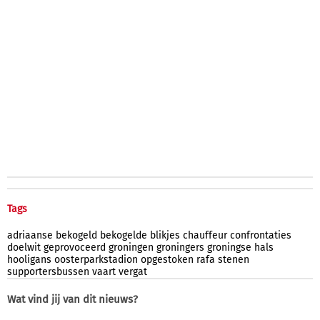
Tags
adriaanse
bekogeld
bekogelde
blikjes
chauffeur
confrontaties
doelwit
geprovoceerd
groningen
groningers
groningse
hals
hooligans
oosterparkstadion
opgestoken
rafa
stenen
supportersbussen
vaart
vergat
Wat vind jij van dit nieuws?