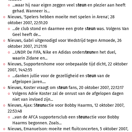
...waar hij naar eigen zeggen veel s
teun
en plezier aan heeft
gehad. Wanneer is...
Nieuws, 'Spelers hebben moeite met spelen in Arena', 28
oktober 2007, 22:51:20
...de club stond en daarmee een grote s
teun
was. Volgens Van
Geel heeft de...
Nieuws, Gabri uitgenodigd voor Wedstrijd tegen Armoede, 26
oktober 2007, 21:21:16
...UNDP. De FIFA, Nike en Adidas onders
teun
en het duel,
waarin Zidane en...
Nieuws, Supportershome voor onbepaalde tijd dicht, 22 oktober
2007, 14:42:55
...danken jullie voor de gezelligheid en s
teun
van de
afgelopen jaren....
Nieuws, Koster vraagt om s
teun
fans, 20 oktober 2007, 22:12:17
Volgens Adrie Koster zal de onrust van de afgelopen dagen
niet van invloed zijn...
Nieuws, Ajax: S
teun
actie voor Bobby Haarms, 12 oktober 2007,
22:53:48
...van de AFCA supportersclub een s
teun
actie voor Bobby
Haarms begonnen. Zoals...
Nieuws, Emanuelson: moeite met fluitconcerten, 5 oktober 2007,