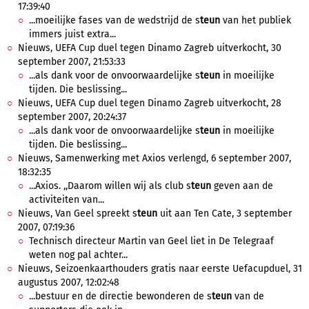
17:39:40
...moeilijke fases van de wedstrijd de s
teun
van het publiek
immers juist extra...
Nieuws, UEFA Cup duel tegen Dinamo Zagreb uitverkocht, 30
september 2007, 21:53:33
...als dank voor de onvoorwaardelijke s
teun
in moeilijke
tijden. Die beslissing...
Nieuws, UEFA Cup duel tegen Dinamo Zagreb uitverkocht, 28
september 2007, 20:24:37
...als dank voor de onvoorwaardelijke s
teun
in moeilijke
tijden. Die beslissing...
Nieuws, Samenwerking met Axios verlengd, 6 september 2007,
18:32:35
...Axios. ,,Daarom willen wij als club s
teun
geven aan de
activiteiten van...
Nieuws, Van Geel spreekt s
teun
uit aan Ten Cate, 3 september
2007, 07:19:36
Technisch directeur Martin van Geel liet in De Telegraaf
weten nog pal achter...
Nieuws, Seizoenkaarthouders gratis naar eerste Uefacupduel, 31
augustus 2007, 12:02:48
...bestuur en de directie bewonderen de s
teun
van de