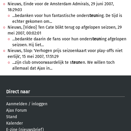
Nieuws, Einde voor de Amsterdam Admirals, 29 juni 2007,
18:29:03
...bedanken voor hun fantastische onders
teun
ing. De tijd is
echter gekomen om...
Nieuws, [Video] Ten Cate blikt terug op afgelopen seizoen, 29
mei 2007, 00:02:01
...bedankte daarin de fans voor hun onders
teun
ing afgelopen
seizoen. Hij liet...
Nieuws, Slop: 'Verhogen prijs seizoenkaart voor play-offs niet
eerlijk', 15 mei 2007, 17:51:29
...zijn club onvoorwaardelijk te s
teun
en. We willen toch
allemaal dat Ajax in...
Direct naar
Aanmelden
/
inloggen
Ajax Forum
Stand
Kalender
E-zine (nieuwsbrief)