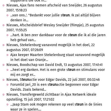
supporters die ook in...
Nieuws, Ajax fans nemen afscheid van Sneijder, 26 augustus
2007, 15:18:23
...van ons..'. "Bedankt voor jullie s
teun
. Ik zal altijd blijven
denken in...
Nieuws, Afscheidsbrief Wesley Sneijder (filmpje), 25 augustus
2007, 11:55:25
...hart. Ik ben zeer dankbaar voor de s
teun
die ik al die jaren
heb gehad van...
Nieuws, Stekelenburg vanavond mogelijk in het doel, 22
augustus 2007, 07:26:09
Ajax keeper Maarten Stekelenburg staat vanavond mogelijk
in het doel van Oranje...
Nieuws, Boodschap van David Endt, 13 augustus 2007, 17:41:41
...heel erg danken. Het is een grote s
teun
en stimulans voor
mij en zorgt er...
Nieuws, S
teun
actie voor Edgar Davids, 22 juli 2007, 00:32:46
Forumlid Jari_20 is een s
teun
actie begonnen voor Edgar
Davids. Zoals bekend...
Nieuws, Transfergeweld zichtbaar in Ajax Netwerk ideale
opstelling, 15 juli 2007, 17:21:02
...Jaap Stam ook mogen rekenen op veel s
teun
in de linies
waar ze in spelen....