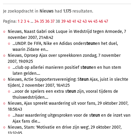
Je zoekopdracht in
Nieuws
had
1.175
resultaten.
Pagina:
1
2
3
4
...
34
35
36
37
38
39
40
41
42
43
44
45
46
47
Nieuws, Naast Gabri ook Luque in Wedstrijd tegen Armoede, 7
november 2007, 21:48:42
...UNDP. De FIFA, Nike en Adidas onders
teun
en het duel,
waarin Zidane en...
Nieuws, Oproep Ajax over spreekkoren zondag, 7 november
2007, 19:09:25
...club op allerlei manieren positief s
teun
en en hun stem
laten gelden....
Nieuws, Actie Supportersvereniging: S
teun
Ajax, juist in slechte
tijden!, 2 november 2007, 16:41:25
...voor de spelers een extra s
teun
zijn, vooral tijdens de
thuiswedstrijden....
Nieuws, Ajax spreekt waardering uit voor fans, 29 oktober 2007,
18:56:43
...haar waardering uitgesproken voor de s
teun
en de inzet van
Ajax fans die...
Nieuws, Stam: 'Motivatie en drive zijn weg', 29 oktober 2007,
13:32:05