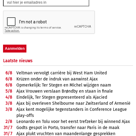
Laatste nieuws
6/
8
Veltman vervolgt carrière bij West Ham United
6/
8
Krüzen onder de indruk van aanwinst Ajax
6/
8
Opmerkelijk: Ter Stegen en Míchel wijzigen naam
5/
8
Ajax Vrouwen verslaan Brøndby en staan in finale
4/
8
Eindelijk, Ter Stegen gepresenteerd als Ajacied
3/
8
Ajax bij overleven Shelbourne naar Zwitserland of Armenië
3/
8
Ajax kent mogelijke tegenstanders in Conference League
play-offs
2/
8
Leonardo en Tolu voor het eerst trefzeker bij winnend Ajax
31/
7
Godts gespot in Porto, transfer naar Paris in de maak
31/
7
Ajax plukt vruchten van maandenlange gesprekken