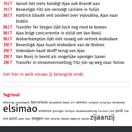
31/
7
Vanuit het niets kondigt Ajax ook Brandt aan
31/
7
Bevestigd: Fitz-Jim vervolgt carrière in Turijn
30/
7
Hattrick Gloukh velt oordeel over Vojvodina, Ajax naar
Dublin
30/
7
Transfer Ter Stegen lijkt toch nog rond te komen
30/
7
Ajax krijgt concurrentie in strijd om Van Rooij
30/
7
Wolverhampton lijkt niet rouwig om vertrek Arokodare
29/
7
Bevestigd: Ajax huurt Arokodare van de Wolves
29/
7
Volendam haalt Wolff terug van Ajax
29/
7
Van Rooij in beeld als mogelijke opvolger Gaaei
29/
7
Transfer in stroomversnelling, Fitz-Jim op weg naar Torino
Stel hier in welk nieuws jij belangrijk vindt.
Tagcloud
barcelona
calimero
afwijking
ajaxnetwerk
benadeeld
complot
bewijs
bril
conspiracy
denkwereld
elsimao
jordi
eredivisie
huiswerkoefening
lido
groningen
henrique
huursom
jofre
zijaanzij
post
stegen
mie
sano
titel
torrents
twente
sevic
weghorst
wijndal