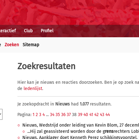
teractief
Club
Profiel
e
Zoeken
Sitemap
Zoekresultaten
Hier kan je nieuws en reacties doorzoeken. Ben je op zoek na
de
ledenlijst
.
Je zoekopdracht in
Nieuws
had
1.077
resultaten.
Pagina:
1
2
3
4
...
34
35
36
37
38
39
40
41
42
43
44
Nieuws, Wedstrijd onder leiding van Kevin Blom, 27 decemb
...Hij zal geassisteerd worden door de g
rens
rechters Lob
Nieuws, Aanklager doet Kenneth Perez schikkingsvoorstel, 