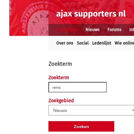
Voorpagina
Nieuws
Forums
In
Over ons
Social
Ledenlijst
Wie onlin
Zoekterm
Zoekterm
Zoekgebied