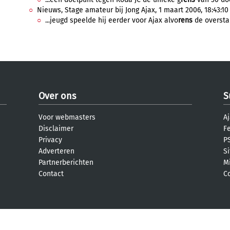
Nieuws, Stage amateur bij Jong Ajax, 1 maart 2006, 18:43:10
...jeugd speelde hij eerder voor Ajax alvo
rens
de overstap
Over ons
S
Voor webmasters
Aj
Disclaimer
F
Privacy
PS
Adverteren
S
Partnerberichten
M
Contact
C