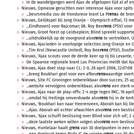
In de wandelgangen werd Ajax de afgelopen tijd al af en 
Nieuws, Opnieuw geruchten over interesse Ajax voor spits S
...beursmedia zou de Hondurese krant La P
rens
a de bron
Nieuws, Gelijkspel bij Jong Oranje - Olympisch elftal, 13 me
...Eindhoven) voor Rajcomar; 68. Roy Bee
rens
(PSV) voor 
Nieuws, Groot feest op Leidseplein; Blind spreekt supporter
...uitdrukkelijk op de voorgrond alvo
rens
te vertrekken. Ui
Nieuws, Ajacieden in voorlopige selecties Jong Oranje en Ol
...Tim Krul (Newcastle United), Roy Bee
rens
(PSV), Dustle
Nieuws, 'Ajax scouts voor de derde keer op rij bij Levante, 
De Spaanse regionale krant Las Provincias meldt dat Aja
Nieuws, Ajax doet stap naar CL: 2-0, 26 april 2006, 22:07:08
...kreeg Boukhari geel voor een afkeu
rens
waardige overt
Nieuws, Site FC Groningen onbereikbaar door succes, 25 apr
...website vervolgens onbereikbaar, alvo
rens
een sterk ve
Nieuws, Ajax naar de play-offs: 2-4 zege tegen RKC, 16 april
...omdat hij Heitinga omverduwde alvo
rens
hij in de kort
Nieuws, 'Boukhari kan naar Heerenveen, Aborah kan bij Den B
...Ajax. Aborah wil echter afwachten alvo
rens
een besliss
Nieuws, 'Ajax schuift beslissing over Blind voor zich uit', 2 a
...deze laatste weken willen volgen alvo
rens
een beslissi
Nieuws, Huntelaar haalt g
rens
van 30 doelpunten in een sei
...een doelpunt tegen Roda JC de unieke g
rens
van 30 doe