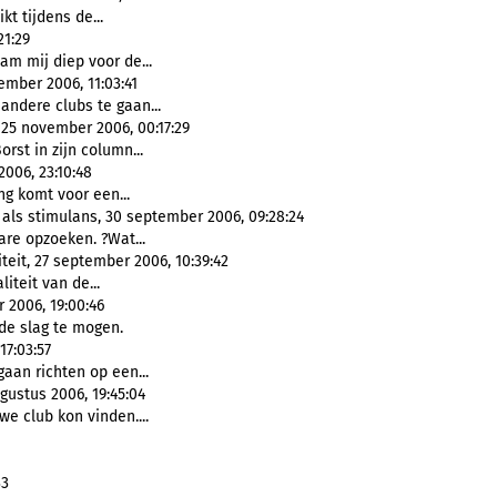
t tijdens de...
21:29
aam mij diep voor de...
mber 2006, 11:03:41
 andere clubs te gaan...
 25 november 2006, 00:17:29
orst in zijn column...
006, 23:10:48
ng komt voor een...
 als stimulans, 30 september 2006, 09:28:24
re opzoeken. ?Wat...
eit, 27 september 2006, 10:39:42
iteit van de...
 2006, 19:00:46
de slag te mogen.
17:03:57
gaan richten op een...
gustus 2006, 19:45:04
we club kon vinden....
33