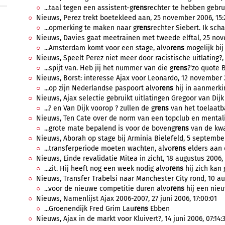
...taal tegen een assistent-g
rens
rechter te hebben gebruik
Nieuws, Perez trekt boetekleed aan, 25 november 2006, 15:
...opmerking te maken naar g
rens
rechter Siebert. Ik sch
Nieuws, Davies gaat meetrainen met tweede elftal, 25 nove
...Amsterdam komt voor een stage, alvo
rens
mogelijk bij
Nieuws, Speelt Perez niet meer door racistische uitlating?,
...spijt van. Heb jij het nummer van die g
rens
?'zo quote B
Nieuws, Borst: interesse Ajax voor Leonardo, 12 november 2
...op zijn Nederlandse paspoort alvo
rens
hij in aanmerki
Nieuws, Ajax selectie gebruikt uitlatingen Gregoor van Dijk
...? en Van Dijk voorop ? zullen de g
rens
van het toelaatba
Nieuws, Ten Cate over de norm van een topclub en mentalit
...grote mate bepalend is voor de boveng
rens
van de kwal
Nieuws, Aborah op stage bij Arminia Bielefeld, 5 september
...transferperiode moeten wachten, alvo
rens
elders aan 
Nieuws, Einde revalidatie Mitea in zicht, 18 augustus 2006, 
...zit. Hij heeft nog een week nodig alvo
rens
hij zich kan 
Nieuws, Transfer Trabelsi naar Manchester City rond, 10 au
...voor de nieuwe competitie duren alvo
rens
hij een nieu
Nieuws, Namenlijst Ajax 2006-2007, 27 juni 2006, 17:00:01
...Groenendijk Fred Grim Lau
rens
Ebben
Nieuws, Ajax in de markt voor Kluivert?, 14 juni 2006, 07:14: