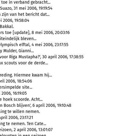
toe in verband gebracht...
uazo, 31 mei 2006, 19:19:54
 zijn van het bericht dat...
i 2006, 19:58:04
Bakkal.
s toe [update], 8 mei 2006, 20:03:16
teindelijk bleven...
ympisch elftal, 4 mei 2006, 23:17:55
y Mulder, Gianni...
voor Riga Mustapha?', 30 april 2006, 17:38:55
x scouts voor de derde...
reding. Hiermee kwam hij...
il 2006, 18:54:06
rsimpelde site...
 2006, 16:19:05
e hoek scoorde. Acht...
osch blijven', 6 april 2006, 19:10:48
ing te willen nemen.
pril 2006, 23:17:21
ng te nemen. Ten Cate...
zoen, 2 april 2006, 13:01:07
lpunten in een seizoen...