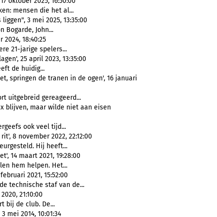
7 oktober 2025, 16:50:00
en: mensen die het al...
liggen", 3 mei 2025, 13:35:00
n Bogarde, John...
 2024, 18:40:25
re 21-jarige spelers...
agen', 25 april 2023, 13:35:00
eft de huidig...
et, springen de tranen in de ogen', 16 januari
t uitgebreid gereageerd...
x blijven, maar wilde niet aan eisen
rgeefs ook veel tijd...
it', 8 november 2022, 22:12:00
eurgesteld. Hij heeft...
t', 14 maart 2021, 19:28:00
llen hem helpen. Het...
februari 2021, 15:52:00
e technische staf van de...
 2020, 21:10:00
 bij de club. De...
3 mei 2014, 10:01:34