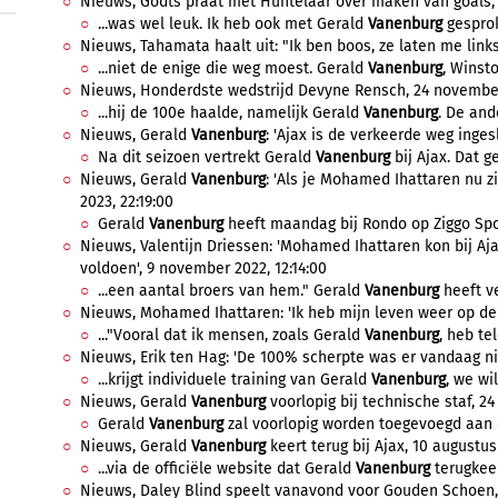
Nieuws, Godts praat met Huntelaar over maken van goals, 1
...was wel leuk. Ik heb ook met Gerald
Vanenburg
gesprok
Nieuws, Tahamata haalt uit: "Ik ben boos, ze laten me links 
...niet de enige die weg moest. Gerald
Vanenburg
, Winsto
Nieuws, Honderdste wedstrijd Devyne Rensch, 24 november
...hij de 100e haalde, namelijk Gerald
Vanenburg
. De ande
Nieuws, Gerald
Vanenburg
: 'Ajax is de verkeerde weg ingesl
Na dit seizoen vertrekt Gerald
Vanenburg
bij Ajax. Dat ge
Nieuws, Gerald
Vanenburg
: 'Als je Mohamed Ihattaren nu zi
2023, 22:19:00
Gerald
Vanenburg
heeft maandag bij Rondo op Ziggo Spor
Nieuws, Valentijn Driessen: 'Mohamed Ihattaren kon bij Aja
voldoen', 9 november 2022, 12:14:00
...een aantal broers van hem." Gerald
Vanenburg
heeft ve
Nieuws, Mohamed Ihattaren: 'Ik heb mijn leven weer op de r
..."Vooral dat ik mensen, zoals Gerald
Vanenburg
, heb tel
Nieuws, Erik ten Hag: 'De 100% scherpte was er vandaag nie
...krijgt individuele training van Gerald
Vanenburg
, we wi
Nieuws, Gerald
Vanenburg
voorlopig bij technische staf, 24 
Gerald
Vanenburg
zal voorlopig worden toegevoegd aan d
Nieuws, Gerald
Vanenburg
keert terug bij Ajax, 10 augustus
...via de officiële website dat Gerald
Vanenburg
terugkeert
Nieuws, Daley Blind speelt vanavond voor Gouden Schoen, 