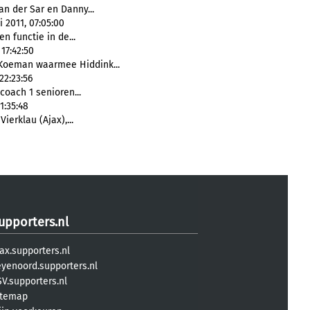
an der Sar en Danny...
 2011, 07:05:00
n functie in de...
17:42:50
Koeman waarmee Hiddink...
22:23:56
coach 1 senioren...
1:35:48
 Vierklau (Ajax),...
upporters.nl
ax.supporters.nl
eyenoord.supporters.nl
V.supporters.nl
itemap