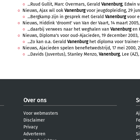
...Ruud Gullit, Marc Overmars, Gerald
Vanenburg
, Edwin v
Nieuws, Ajax wil ook
Vanenburg
voor jeugdopleiding, 29 juni
...Bergkamp zijn in gesprek met Gerald
Vanenburg
voor ee
Nieuws, Hiddink 'droomt' van Van der Vaart, 14 maart 2005, 
...daarbij verwees naar het weghalen van
Vanenburg
en 
Nieuws, Diploma's voor oud-Ajacieden, 19 december 2003, 
...Zo kan o.a. Gerald
Vanenburg
het diploma voor trainer-
Nieuws, Ajacieden spelen benefietwedstrijd, 17 mei 2000, 2
...Davids (Juventus), Stanley Menzo,
Vanenburg
, Lee (AZ),
Over ons
S
Voor webmasters
Aj
Disclaimer
F
Privacy
PS
Adverteren
S