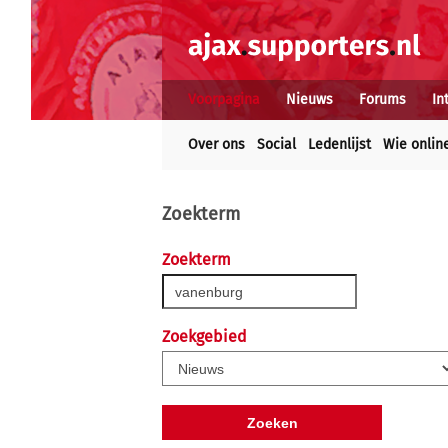
Voorpagina
Nieuws
Forums
In
Over ons
Social
Ledenlijst
Wie onlin
Zoekterm
Zoekterm
Zoekgebied