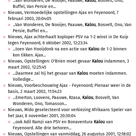
...Van Wonderen, De Nooijer, Paauwe,
Kalou
, Bosvelt, Ono,
Buffel, Van Persie en...
Nieuws, Vermoedelijke opstellingen Ajax en Feyenoord, 7
februari 2003, 20:04:05
...Van Wonderen, De Nooijer, Paauwe,
Kalou
, Bosvelt, Ono, Van
Persie, Buffel en...
Nieuws, Ajax achterhaalt koploper PSV na 1-2 winst in De Kuip
tegen Feyenoord, 6 oktober 2002, 12:23:34
...toen Van Hooijdonk na een actie van
Kalou
de 1-2 binnen
kon tikken. Ajax...
Nieuws, Opstellingen: O'Brien moet gevaar
Kalou
indammen, 3
maart 2002, 12:25:45
...Daarmee zal hij het gevaar van
Kalou
moeten indammen.
Volledige...
Nieuws, Voorbeschouwing Ajax - Feyenoord; Pienaar weer in de
basis, 2 maart 2002, 11:54:23
...Emerton, Loovens, Paauwe, Rzasa,
Kalou
, Bosvelt, Van
Wonderen, Ono, Tomasson...
Nieuws, Mido geselecteerd voor verkiezing Afrikaans Speler van
het Jaar, 8 november 2001, 20:30:04
...ook Adil Ramzi van PSV en Bonaventura
Kalou
van
Feyenoord. Alle drie behoren...
Nieuws, Opstellingen van vanmiddag, 26 augustus 2001, 12:18:02