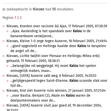
Je zoekopdracht in
Nieuws
had
55
resultaten.
Pagina:
1
2
3
Nieuws, Kranten over racisme bij Ajax, 17 februari 2005, 07:30:39
...Ajax. Aanleiding is het spandoek over
Kalou
in de
bananenboom verwijzend...
Nieuws, Kleine 1-0 zege tegen Auxerre, 16 februari 2005, 21:49:14
...goed opgesteld en Heitinga haalde door
Kalou
te bespelen
de angel uit de...
Nieuws, Lichte twijfel over Pienaar en Heitinga; Mitea erbij
gehaald, 15 februari 2005, 18:38:31
...belangrijke rol weggelegd. Hij moet
Kalou
het spelen
onmogelijk maken, maar...
Nieuws, [UEFA] Auxerre zakt weg, 6 februari 2005, 14:35:53
...gelijkgespeeld tegen Saint-Etienne.
Kalou
scoorde vlak voor
tijd de...
Nieuws, Krol ziet Auxerre ruim winnen, 27 januari 2005, 07:21:04
...voor Bastia. Benjani (2), Akale en
Kalou
waren de
doelpuntenmakers voor de...
Nieuws, [UEFA] Auxerre sluit jaar goed af, 19 december 2004,
16:33:07