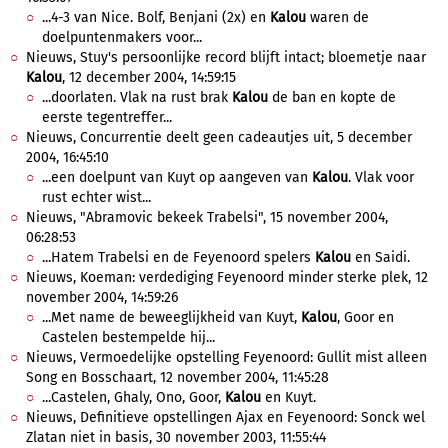
...4-3 van Nice. Bolf, Benjani (2x) en
Kalou
waren de
doelpuntenmakers voor...
Nieuws, Stuy's persoonlijke record blijft intact; bloemetje naar
Kalou
, 12 december 2004, 14:59:15
...doorlaten. Vlak na rust brak
Kalou
de ban en kopte de
eerste tegentreffer...
Nieuws, Concurrentie deelt geen cadeautjes uit, 5 december
2004, 16:45:10
...een doelpunt van Kuyt op aangeven van
Kalou
. Vlak voor
rust echter wist...
Nieuws, "Abramovic bekeek Trabelsi", 15 november 2004,
06:28:53
...Hatem Trabelsi en de Feyenoord spelers
Kalou
en Saidi.
Nieuws, Koeman: verdediging Feyenoord minder sterke plek, 12
november 2004, 14:59:26
...Met name de beweeglijkheid van Kuyt,
Kalou
, Goor en
Castelen bestempelde hij...
Nieuws, Vermoedelijke opstelling Feyenoord: Gullit mist alleen
Song en Bosschaart, 12 november 2004, 11:45:28
...Castelen, Ghaly, Ono, Goor,
Kalou
en Kuyt.
Nieuws, Definitieve opstellingen Ajax en Feyenoord: Sonck wel
Zlatan niet in basis, 30 november 2003, 11:55:44