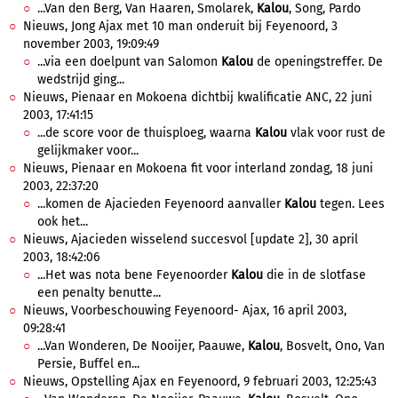
...Van den Berg, Van Haaren, Smolarek,
Kalou
, Song, Pardo
Nieuws, Jong Ajax met 10 man onderuit bij Feyenoord, 3
november 2003, 19:09:49
...via een doelpunt van Salomon
Kalou
de openingstreffer. De
wedstrijd ging...
Nieuws, Pienaar en Mokoena dichtbij kwalificatie ANC, 22 juni
2003, 17:41:15
...de score voor de thuisploeg, waarna
Kalou
vlak voor rust de
gelijkmaker voor...
Nieuws, Pienaar en Mokoena fit voor interland zondag, 18 juni
2003, 22:37:20
...komen de Ajacieden Feyenoord aanvaller
Kalou
tegen. Lees
ook het...
Nieuws, Ajacieden wisselend succesvol [update 2], 30 april
2003, 18:42:06
...Het was nota bene Feyenoorder
Kalou
die in de slotfase
een penalty benutte...
Nieuws, Voorbeschouwing Feyenoord- Ajax, 16 april 2003,
09:28:41
...Van Wonderen, De Nooijer, Paauwe,
Kalou
, Bosvelt, Ono, Van
Persie, Buffel en...
Nieuws, Opstelling Ajax en Feyenoord, 9 februari 2003, 12:25:43