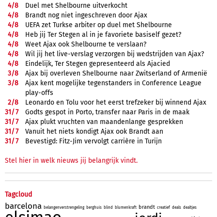
4/
8
Duel met Shelbourne uitverkocht
4/
8
Brandt nog niet ingeschreven door Ajax
4/
8
UEFA zet Turkse arbiter op duel met Shelbourne
4/
8
Heb jij Ter Stegen al in je favoriete basiself gezet?
4/
8
Weet Ajax ook Shelbourne te verslaan?
4/
8
Wil jij het live-verslag verzorgen bij wedstrijden van Ajax?
4/
8
Eindelijk, Ter Stegen gepresenteerd als Ajacied
3/
8
Ajax bij overleven Shelbourne naar Zwitserland of Armenië
3/
8
Ajax kent mogelijke tegenstanders in Conference League
play-offs
2/
8
Leonardo en Tolu voor het eerst trefzeker bij winnend Ajax
31/
7
Godts gespot in Porto, transfer naar Paris in de maak
31/
7
Ajax plukt vruchten van maandenlange gesprekken
31/
7
Vanuit het niets kondigt Ajax ook Brandt aan
31/
7
Bevestigd: Fitz-Jim vervolgt carrière in Turijn
Stel hier in welk nieuws jij belangrijk vindt.
Tagcloud
barcelona
brandt
belangenverstrengeling
berghuis
blind
blumenkraft
creatief
deals
dealtjes