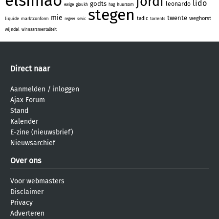
elsimao
jordi
lido
godts
leonardo
huursom
ewige
gloukh
hag
stegen
mie
twente
weghorst
tadic
liquide
marktconform
torrents
regeer
sevic
wijndal
winnaarsmentaliteit
Direct naar
Aanmelden
/
inloggen
Ajax Forum
Stand
Kalender
E-zine (nieuwsbrief)
Nieuwsarchief
Over ons
Voor webmasters
Disclaimer
Privacy
Adverteren