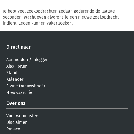
Je hebt veel zoekopdrachten gedaan gedurende de laatste
seconden. Wacht even alvorens je een nieuwe zoekopdracht
indient. Leden kunnen vaker zoeken.
Direct naar
Aanmelden
/
inloggen
Ajax Forum
Stand
Kalender
E-zine (nieuwsbrief)
Nieuwsarchief
Over ons
Voor webmasters
Disclaimer
Privacy