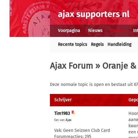
Voorpagina
Nieuws
Forums
In
Recente topics
Regels
Handleiding
Ajax Forum
»
Oranje & 
Deze normale topic is open en bestaat uit 67
Schrijver
Gepos
Tim1983
Hoor
aanw
Fan van
Ajax
kwam
Vak: Geen Seizoen Club Card
een 
Forumreacties: 295