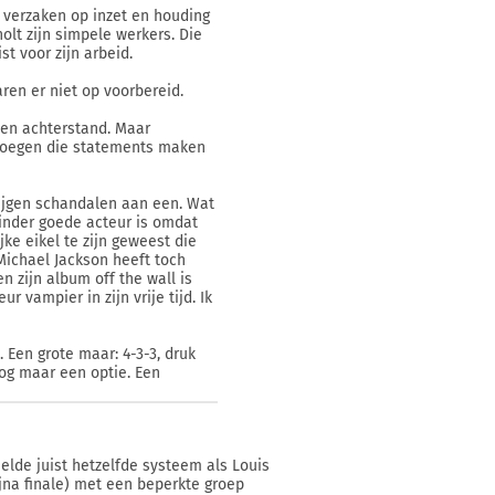
t verzaken op inzet en houding
olt zijn simpele werkers. Die
st voor zijn arbeid.
en er niet op voorbereid.
 een achterstand. Maar
ploegen die statements maken
rijgen schandalen aan een. Wat
minder goede acteur is omdat
jke eikel te zijn geweest die
Michael Jackson heeft toch
n zijn album off the wall is
vampier in zijn vrije tijd. Ik
 Een grote maar: 4-3-3, druk
 nog maar een optie. Een
eelde juist hetzelfde systeem als Louis
ijna finale) met een beperkte groep