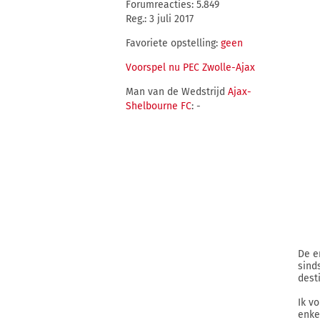
Forumreacties: 5.849
Reg.: 3 juli 2017
Favoriete opstelling:
geen
Voorspel nu PEC Zwolle-Ajax
Man van de Wedstrijd
Ajax-
Shelbourne FC
: -
De e
sinds
desti
Ik v
enke