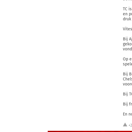
TC i
en p
druk
Vite
Bij 
geko
vond
Op e
spel
Bij B
Chel
voor
Bij 
Bij 
En n
+