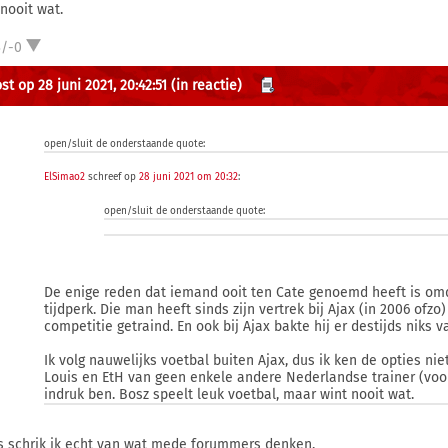
 nooit wat.
3/-0
t op 28 juni 2021, 20:42:51
(in reactie)
open/sluit de onderstaande quote:
ElSimao2
schreef op
28 juni 2021 om 20:32
:
open/sluit de onderstaande quote:
De enige reden dat iemand ooit ten Cate genoemd heeft is omd
tijdperk. Die man heeft sinds zijn vertrek bij Ajax (in 2006 ofzo
competitie getraind. En ook bij Ajax bakte hij er destijds niks v
Ik volg nauwelijks voetbal buiten Ajax, dus ik ken de opties nie
Louis en EtH van geen enkele andere Nederlandse trainer (voor
indruk ben. Bosz speelt leuk voetbal, maar wint nooit wat.
 schrik ik echt van wat mede forummers denken.