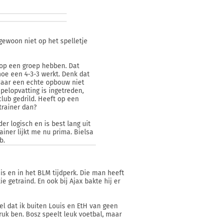
 gewoon niet op het spelletje
t op een groep hebben. Dat
hoe een 4-3-3 werkt. Denk dat
 daar een echte opbouw niet
spelopvatting is ingetreden,
club gedrild. Heeft op een
trainer dan?
er logisch en is best lang uit
iner lijkt me nu prima. Bielsa
b.
s en in het BLM tijdperk. Die man heeft
ie getraind. En ook bij Ajax bakte hij er
wel dat ik buiten Louis en EtH van geen
ruk ben. Bosz speelt leuk voetbal, maar