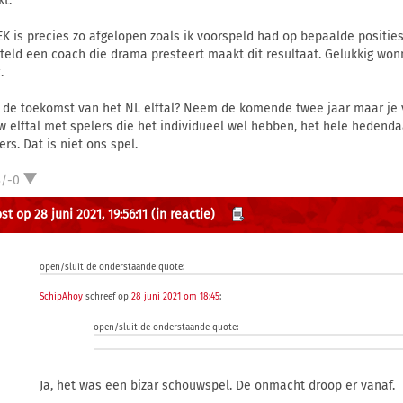
kt.
EK is precies zo afgelopen zoals ik voorspeld had op bepaalde positie
teld een coach die drama presteert maakt dit resultaat. Gelukkig wo
.
 de toekomst van het NL elftal? Neem de komende twee jaar maar je
w elftal met spelers die het individueel wel hebben, het hele hedend
rs. Dat is niet ons spel.
3/-0
t op 28 juni 2021, 19:56:11
(in reactie)
open/sluit de onderstaande quote:
SchipAhoy
schreef op
28 juni 2021 om 18:45
:
open/sluit de onderstaande quote:
Ja, het was een bizar schouwspel. De onmacht droop er vanaf.