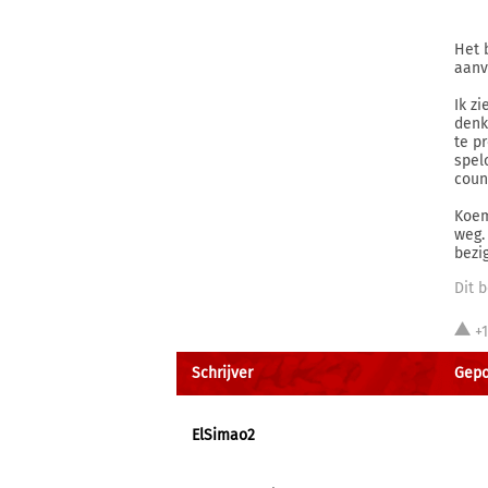
Het 
aanv
Ik z
denk
te p
spel
coun
Koem
weg.
bezig
Dit b
+
Schrijver
Gepo
ElSimao2