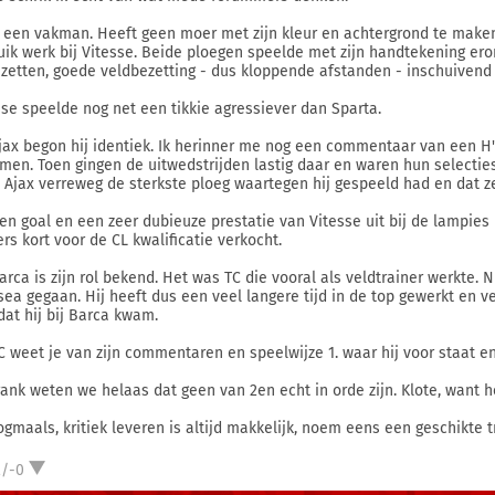
s een vakman. Heeft geen moer met zijn kleur en achtergrond te maken.
uik werk bij Vitesse. Beide ploegen speelde met zijn handtekening eron
 zetten, goede veldbezetting - dus kloppende afstanden - inschuivend
sse speelde nog net een tikkie agressiever dan Sparta.
Ajax begon hij identiek. Ik herinner me nog een commentaar van een H'
men. Toen gingen de uitwedstrijden lastig daar en waren hun selectie
 Ajax verreweg de sterkste ploeg waartegen hij gespeeld had en dat z
en goal en een zeer dubieuze prestatie van Vitesse uit bij de lampie
ers kort voor de CL kwalificatie verkocht.
arca is zijn rol bekend. Het was TC die vooral als veldtrainer werkte. Ni
sea gegaan. Hij heeft dus een veel langere tijd in de top gewerkt en 
dat hij bij Barca kwam.
TC weet je van zijn commentaren en speelwijze 1. waar hij voor staat e
frank weten we helaas dat geen van 2en echt in orde zijn. Klote, want h
ogmaals, kritiek leveren is altijd makkelijk, noem eens een geschikte t
2/-0