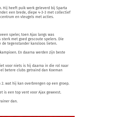
 Hij heeft puik werk geleverd bij Sparta
der: een brede, diepe 4-3-3 met collectief
 centrum en vleugels met acties.
veen speler, toen Ajax langs was
s sterk met goed gescoute spelers. Die
e de tegenstander kansloos lieten.
s kampioen. En daarna werden zijn beste
et voor niets is hij daarna in die rol naar
veel betere clubs getraind dan Koeman
n 2. wat hij kan overbrengen op een groep.
et is een top vent voor Ajax geweest.
rainer dan.