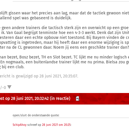
blijft gissen waar het precies aan lag, maar dat de tactiek gewoon niet
allend spel was gebaseerd is duidelijk.
ie geen andere trainers die tactisch sterk zijn en overwicht op een gr
 ik. Van Gaal begrijpt tenminste hoe een 4-3-3 werkt. Denk dat zijn U
resteren daar een echte opbouw niet toestond. Bij Bayern vinden de cr
opvatting is ingetreden, maar hij heeft daar een enorme wijziging is spe
ter na de CL gewonnen daar. Noem jij eens een geschikte trainer dan?
an bezet, Bosz bezet, TH en Slot bezet. TC lijkt me nu minder logisch 
 En nogmaals, een buitenlandse trainer lijkt me nu prima. Bielsa zou ge
 bij een club.
ericht is gewijzigd op 28 juni 2021, 20:35:07.
1/-0
st op 28 juni 2021, 20:32:42
(in reactie)
open/sluit de onderstaande quote:
SchipAhoy
schreef op
28 juni 2021 om 20:25
: