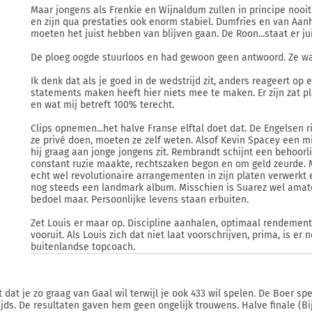
Maar jongens als Frenkie en Wijnaldum zullen in principe nooi
en zijn qua prestaties ook enorm stabiel. Dumfries en van Aanh
moeten het juist hebben van blijven gaan. De Roon...staat er jui
De ploeg oogde stuurloos en had gewoon geen antwoord. Ze war
Ik denk dat als je goed in de wedstrijd zit, anders reageert op
statements maken heeft hier niets mee te maken. Er zijn zat 
en wat mij betreft 100% terecht.
Clips opnemen...het halve Franse elftal doet dat. De Engelsen 
ze privé doen, moeten ze zelf weten. Alsof Kevin Spacey een 
hij graag aan jonge jongens zit. Rembrandt schijnt een behoorli
constant ruzie maakte, rechtszaken begon en om geld zeurde. 
echt wel revolutionaire arrangementen in zijn platen verwerkt e
nog steeds een landmark album. Misschien is Suarez wel amateur 
bedoel maar. Persoonlijke levens staan erbuiten.
Zet Louis er maar op. Discipline aanhalen, optimaal rendement.
vooruit. Als Louis zich dat niet laat voorschrijven, prima, is er
buitenlandse topcoach.
t dat je zo graag van Gaal wil terwijl je ook 433 wil spelen. De Boer sp
ijds. De resultaten gaven hem geen ongelijk trouwens. Halve finale (B