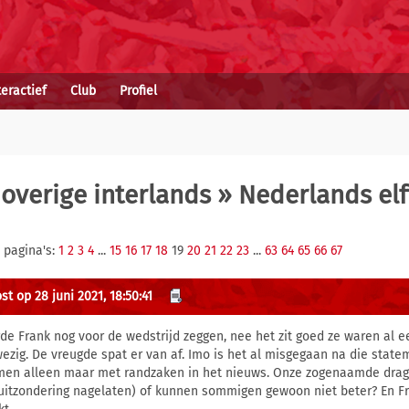
teractief
Club
Profiel
overige interlands
» Nederlands elf
 pagina's:
1
2
3
4
...
15
16
17
18
19
20
21
22
23
...
63
64
65
66
67
t op 28 juni 2021, 18:50:41
de Frank nog voor de wedstrijd zeggen, nee het zit goed ze waren al e
ezig. De vreugde spat er van af. Imo is het al misgegaan na die stat
en alleen maar met randzaken in het nieuws. Onze zogenaamde dragend
uitzondering nagelaten) of kunnen sommigen gewoon niet beter? En Fr