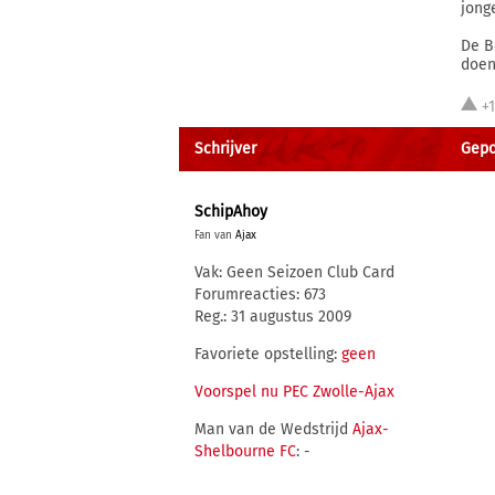
jong
De B
doen
+
Schrijver
Gepo
SchipAhoy
Fan van
Ajax
Vak: Geen Seizoen Club Card
Forumreacties: 673
Reg.: 31 augustus 2009
Favoriete opstelling:
geen
Voorspel nu PEC Zwolle-Ajax
Man van de Wedstrijd
Ajax-
Shelbourne FC
: -