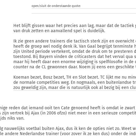
open/sluit de onderstaande quote:
Het blijft gissen waar het precies aan lag, maar dat de tactiek
van druk zetten en aanvallend spel is duidelijk.
Ik zie geen andere trainers die tactisch sterk zijn en overwich
heeft de groep wel nodig denk ik. Van Gaal begrijpt tenminste 
zijn United periode vertekent, omdat de druk om te presteren
toestond. Bij Bayern vinden de criticasters dat het verval qua 
maar hij heeft daar een enorme wijziging is spelfilosofie in de 
counter na de CL gewonnen daar. Noem jij eens een geschikte 
Koeman bezet, Bosz bezet, TH en Slot bezet. TC lijkt me nu mind
de normale competities weg. En nogmaals, een buitenlandse tra
zou geweldig zijn, maar die is natuurlijk ook al bezig bij een clu
nige reden dat iemand ooit ten Cate genoemd heeft is omdat ie zwart i
 zijn vertrek bij Ajax (in 2006 ofzo) niet meer in een serieuze competit
jds niks van.
olg nauwelijks voetbal buiten Ajax, dus ik ken de opties niet zo. Weet 
le andere Nederlandse trainer (voor zover ik ze ken dus) onder de ind