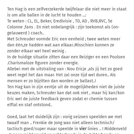
Ten Hag is een zelfverzekerde twijfelaar die niet meer in staat
is om alle ballen in de lucht te houden ...:
Te weten : CL, EL, Beker, Eredivisie , TD, AD , RVB,RVC, 5e
Colonne ,fans . En niet onbelangrijk : zijn toekomst als (on-
gelauwerd ) coach..
Met Schreuder vormde Eric een eenheid ; twee weten meer
dan één,ze hadden wat aan elkaar..Misschien kunnen ze
zonder elkaar wel heel weinig .
In de huidige situatie zitten daar een Reiziger en een Poulsen
.Charismaloze figuren zonder energie.
Allebei met de uitstraling van : Nou Ericje ,als jij het zo goed
weet regel het dan maar. Het zal onze tijd wel duren.. Als
mensen er zo bijzitten dan worden ze ballast..!
Ten Hag kan in zijn eentje uit de mogelijkheden niet de juiste
keuzes maken, Schreuder kan dat ook niet , maar hij kan/kon
Eric wel de juiste feedback geven zodat er chemie tussen
elftal en staf ontstond..
Goed, laat het duidelijk zijn : vorig seizoen speelden we met
twaalf man .. Frenkie de Jong was niet alleen technisch/
tactisch goed/super maar speelde in
vier
linies .. ! Middenveld