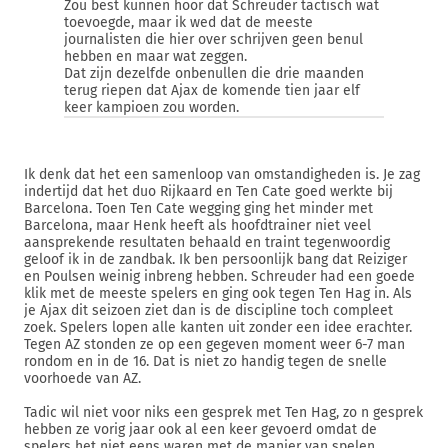
Zou best kunnen hoor dat Schreuder tactisch wat
toevoegde, maar ik wed dat de meeste
journalisten die hier over schrijven geen benul
hebben en maar wat zeggen.
Dat zijn dezelfde onbenullen die drie maanden
terug riepen dat Ajax de komende tien jaar elf
keer kampioen zou worden.
Ik denk dat het een samenloop van omstandigheden is. Je zag
indertijd dat het duo Rijkaard en Ten Cate goed werkte bij
Barcelona. Toen Ten Cate wegging ging het minder met
Barcelona, maar Henk heeft als hoofdtrainer niet veel
aansprekende resultaten behaald en traint tegenwoordig
geloof ik in de zandbak. Ik ben persoonlijk bang dat Reiziger
en Poulsen weinig inbreng hebben. Schreuder had een goede
klik met de meeste spelers en ging ook tegen Ten Hag in. Als
je Ajax dit seizoen ziet dan is de discipline toch compleet
zoek. Spelers lopen alle kanten uit zonder een idee erachter.
Tegen AZ stonden ze op een gegeven moment weer 6-7 man
rondom en in de 16. Dat is niet zo handig tegen de snelle
voorhoede van AZ.
Tadic wil niet voor niks een gesprek met Ten Hag, zo n gesprek
hebben ze vorig jaar ook al een keer gevoerd omdat de
spelers het niet eens waren met de manier van spelen.