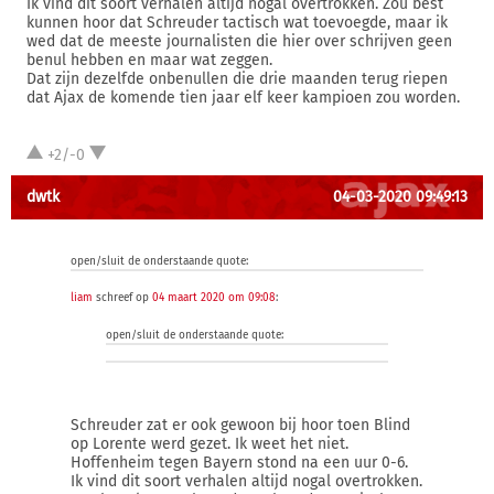
Ik vind dit soort verhalen altijd nogal overtrokken. Zou best
kunnen hoor dat Schreuder tactisch wat toevoegde, maar ik
wed dat de meeste journalisten die hier over schrijven geen
benul hebben en maar wat zeggen.
Dat zijn dezelfde onbenullen die drie maanden terug riepen
dat Ajax de komende tien jaar elf keer kampioen zou worden.
+2/-0
dwtk
04-03-2020 09:49:13
open/sluit de onderstaande quote:
liam
schreef op
04 maart 2020 om 09:08
:
open/sluit de onderstaande quote:
Schreuder zat er ook gewoon bij hoor toen Blind
op Lorente werd gezet. Ik weet het niet.
Hoffenheim tegen Bayern stond na een uur 0-6.
Ik vind dit soort verhalen altijd nogal overtrokken.