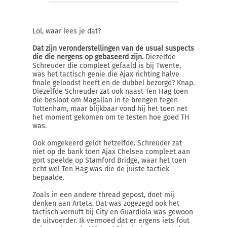
Lol, waar lees je dat?
Dat zijn veronderstellingen van de usual suspects
die die nergens op gebaseerd zijn.
Diezelfde
Schreuder die compleet gefaald is bij Twente,
was het tactisch genie die Ajax richting halve
finale geloodst heeft en de dubbel bezorgd? Knap.
Diezelfde Schreuder zat ook naast Ten Hag toen
die besloot om Magallan in te brengen tegen
Tottenham, maar blijkbaar vond hij het toen net
het moment gekomen om te testen hoe goed TH
was.
Ook omgekeerd geldt hetzelfde. Schreuder zat
niet op de bank toen Ajax Chelsea compleet aan
gort speelde op Stamford Bridge, waar het toen
echt wel Ten Hag was die de juiste tactiek
bepaalde.
Zoals in een andere thread gepost, doet mij
denken aan Arteta. Dat was zogezegd ook het
tactisch vernuft bij City en Guardiola was gewoon
de uitvoerder. Ik vermoed dat er ergens iets fout