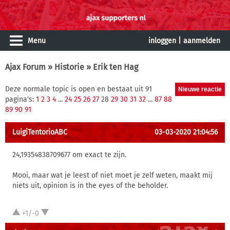
Menu
inloggen
|
aanmelden
Ajax Forum
»
Historie
» Erik ten Hag
Deze normale topic is open en bestaat uit 91
pagina's:
1
2
3
4
...
24
25
26
27
28
29
30
31
32
...
87
88
89
90
91
LuigiTentorioABC
03-03-2020 21:04:56
24,19354838709677 om exact te zijn.
Mooi, maar wat je leest of niet moet je zelf weten, maakt mij
niets uit, opinion is in the eyes of the beholder.
+1/-0