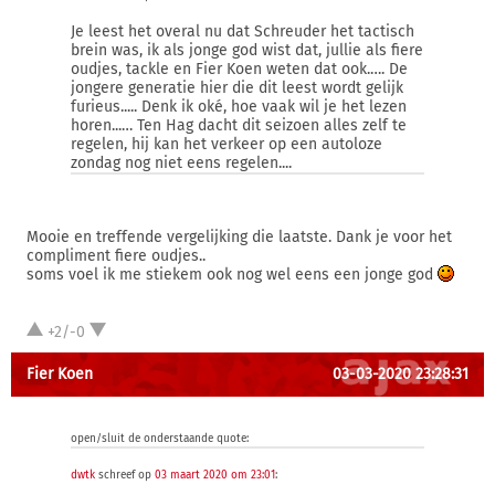
Je leest het overal nu dat Schreuder het tactisch
brein was, ik als jonge god wist dat, jullie als fiere
oudjes, tackle en Fier Koen weten dat ook.…. De
jongere generatie hier die dit leest wordt gelijk
furieus..... Denk ik oké, hoe vaak wil je het lezen
horen...… Ten Hag dacht dit seizoen alles zelf te
regelen, hij kan het verkeer op een autoloze
zondag nog niet eens regelen....
Mooie en treffende vergelijking die laatste. Dank je voor het
compliment fiere oudjes..
soms voel ik me stiekem ook nog wel eens een jonge god
+2/-0
Fier Koen
03-03-2020 23:28:31
open/sluit de onderstaande quote:
dwtk
schreef op
03 maart 2020 om 23:01
: