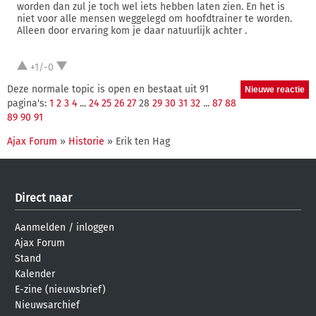
worden dan zul je toch wel iets hebben laten zien. En het is
niet voor alle mensen weggelegd om hoofdtrainer te worden.
Alleen door ervaring kom je daar natuurlijk achter .
+1/-0
Deze normale topic is open en bestaat uit 91
pagina's:
1
2
3
4
...
24
25
26
27
28
29
30
31
32
...
87
88
89
90
91
Ajax Forum
»
Historie
» Erik ten Hag
Direct naar
Aanmelden
/
inloggen
Ajax Forum
Stand
Kalender
E-zine (nieuwsbrief)
Nieuwsarchief