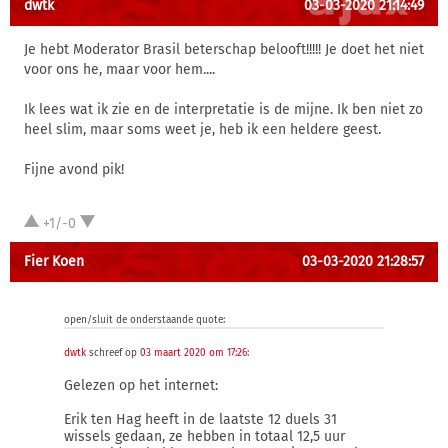
dwtk
03-03-2020 21:14:49
Je hebt Moderator Brasil beterschap belooft!!!!! Je doet het niet
voor ons he, maar voor hem....
Ik lees wat ik zie en de interpretatie is de mijne. Ik ben niet zo
heel slim, maar soms weet je, heb ik een heldere geest.
Fijne avond pik!
+1/-0
Fier Koen
03-03-2020 21:28:57
open/sluit de onderstaande quote:
dwtk
schreef op
03 maart 2020 om 17:26
:
Gelezen op het internet:
Erik ten Hag heeft in de laatste 12 duels 31
wissels gedaan, ze hebben in totaal 12,5 uur