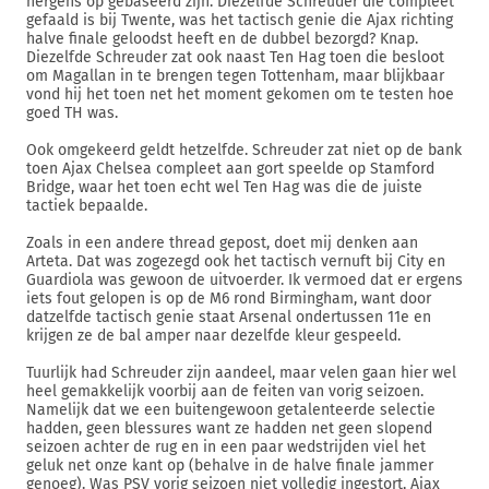
nergens op gebaseerd zijn. Diezelfde Schreuder die compleet
gefaald is bij Twente, was het tactisch genie die Ajax richting
halve finale geloodst heeft en de dubbel bezorgd? Knap.
Diezelfde Schreuder zat ook naast Ten Hag toen die besloot
om Magallan in te brengen tegen Tottenham, maar blijkbaar
vond hij het toen net het moment gekomen om te testen hoe
goed TH was.
Ook omgekeerd geldt hetzelfde. Schreuder zat niet op de bank
toen Ajax Chelsea compleet aan gort speelde op Stamford
Bridge, waar het toen echt wel Ten Hag was die de juiste
tactiek bepaalde.
Zoals in een andere thread gepost, doet mij denken aan
Arteta. Dat was zogezegd ook het tactisch vernuft bij City en
Guardiola was gewoon de uitvoerder. Ik vermoed dat er ergens
iets fout gelopen is op de M6 rond Birmingham, want door
datzelfde tactisch genie staat Arsenal ondertussen 11e en
krijgen ze de bal amper naar dezelfde kleur gespeeld.
Tuurlijk had Schreuder zijn aandeel, maar velen gaan hier wel
heel gemakkelijk voorbij aan de feiten van vorig seizoen.
Namelijk dat we een buitengewoon getalenteerde selectie
hadden, geen blessures want ze hadden net geen slopend
seizoen achter de rug en in een paar wedstrijden viel het
geluk net onze kant op (behalve in de halve finale jammer
genoeg). Was PSV vorig seizoen niet volledig ingestort, Ajax