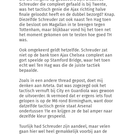
Schreuder die compleet gefaald is bij Twente,
was het tactisch genie die Ajax richting halve
finale geloodst heeft en de dubbel bezorgd? Knap.
Diezelfde Schreuder zat ook naast Ten Hag toen
die besloot om Magallan in te brengen tegen
Tottenham, maar blijkbaar vond hij het toen net
het moment gekomen om te testen hoe goed TH
was.
Ook omgekeerd geldt hetzelfde. Schreuder zat
niet op de bank toen Ajax Chelsea compleet aan
gort speelde op Stamford Bridge, waar het toen
echt wel Ten Hag was die de juiste tactiek
bepaalde.
Zoals in een andere thread gepost, doet mij
denken aan Arteta. Dat was zogezegd ook het
tactisch vernuft bij City en Guardiola was gewoon
de uitvoerder. Ik vermoed dat er ergens iets fout
gelopen is op de M6 rond Birmingham, want door
datzelfde tactisch genie staat Arsenal
ondertussen 11e en krijgen ze de bal amper naar
dezelfde kleur gespeeld.
Tuurlijk had Schreuder zijn aandeel, maar velen
gaan hier wel heel gemakkelijk voorbij aan de