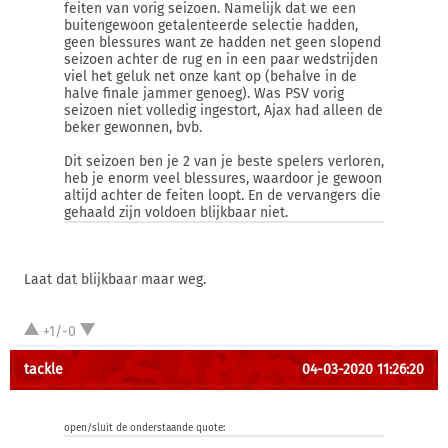
feiten van vorig seizoen. Namelijk dat we een
buitengewoon getalenteerde selectie hadden,
geen blessures want ze hadden net geen slopend
seizoen achter de rug en in een paar wedstrijden
viel het geluk net onze kant op (behalve in de
halve finale jammer genoeg). Was PSV vorig
seizoen niet volledig ingestort, Ajax had alleen de
beker gewonnen, bvb.
Dit seizoen ben je 2 van je beste spelers verloren,
heb je enorm veel blessures, waardoor je gewoon
altijd achter de feiten loopt. En de vervangers die
gehaald zijn voldoen blijkbaar niet.
Laat dat blijkbaar maar weg.
+1/-0
tackle
04-03-2020 11:26:20
open/sluit de onderstaande quote: