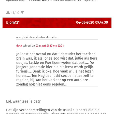
+1/-0
Bjorn121
04-03-2020 09:49:30
open/sluit de onderstaande quote:
dwtk
schreef op
03 maart 2020 om 23:01
:
Je leest het overal nu dat Schreuder het tactisch
brein was, ik als jonge god wist dat, jullie als fiere
oudjes, tackle en Fier Koen weten dat ook.…. De
jongere generatie hier die dit leest wordt gelijk
furieus..... Denk ik oké, hoe vaak wil je het lezen
horen...… Ten Hag dacht dit seizoen alles zelf te
regelen, hij kan het verkeer op een autoloze
zondag nog niet eens regelen....
Lol, waar lees je dat?
Dat zijn veronderstellingen van de usual suspects die die