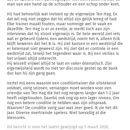
man van een hand op de schouder en een schop onder kont.
Hij had behoorlijk wat invloed op de eigenwijze Ten Hag. En
dat wil nog niet zeggen dat hij altijd zijn gelijk kreeg of had.
Elke trainer maakt fouten, maar sommige wel te vaak en
dezelfde. Ten Hag is er zo eentje. Je merkt toch aan zijn
interviews dat hij stront eigenwijs is. De hele wereld ziet iets
wat er gebeurd tijdens een wedstrijd, noem het A, alleen Erik
blijft beweren dat het B is. Hij ziet kansen in een wedstrijd die
er helemaal niet geweest zijn. Hij ziet dat er controle in een
wedstrijd zat, terwijl het tegendeel waar is. Bij een verlies is
het vrijwel altijd onterecht.
Hij wisselt vrijwel altijd te laat en vaker dramatisch. Zijn
eigenwijsheid wordt nu niet ter discussie gestel op de bank
dus kan hij zijn gang gaan.
Vertel mij eens waarom een conditietrainer die uitstekend
voldoet, vorig seizoen. vervangen moet worden voor een
vriendje van Ten Hag die het nog nergens langer dan 1-2 jaar
heeft volgehouden. Daarbij ook nog op een lager niveau. Om
nog een betere conditie te hebben was zijn uitspraak.
Waarom? De conditie vorig jaar was zeer goed. Ik zie het dit
jaar. Diverse overtrainde spelers. Niet toevallig al die
blessures.
Dit bericht is voor het laatst gewijzigd op 5 maart 2020,