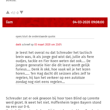
stress.
+1/-0
liam
04-03-2020 09:08:00
open/sluit de onderstaande quote:
dwtk
schreef op
03 maart 2020 om 23:01
:
Je leest het overal nu dat Schreuder het tactisch
brein was, ik als jonge god wist dat, jullie als fiere
oudjes, tackle en Fier Koen weten dat ook.…. De
jongere generatie hier die dit leest wordt gelijk
furieus..... Denk ik oké, hoe vaak wil je het lezen
horen...… Ten Hag dacht dit seizoen alles zelf te
regelen, hij kan het verkeer op een autoloze
zondag nog niet eens regelen....
Schreuder zat er ook gewoon bij hoor toen Blind op Lorente
werd gezet. Ik weet het niet. Hoffenheim tegen Bayern stond
na een uur 0-6.