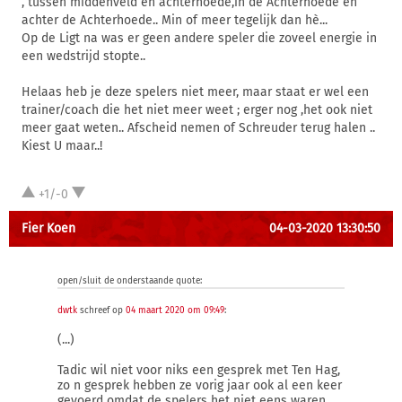
, tussen middenveld en achterhoede,in de Achterhoede en
achter de Achterhoede.. Min of meer tegelijk dan hè...
Op de Ligt na was er geen andere speler die zoveel energie in
een wedstrijd stopte..
Helaas heb je deze spelers niet meer, maar staat er wel een
trainer/coach die het niet meer weet ; erger nog ,het ook niet
meer gaat weten.. Afscheid nemen of Schreuder terug halen ..
Kiest U maar..!
+1/-0
Fier Koen
04-03-2020 13:30:50
open/sluit de onderstaande quote:
dwtk
schreef op
04 maart 2020 om 09:49
:
(...)
Tadic wil niet voor niks een gesprek met Ten Hag,
zo n gesprek hebben ze vorig jaar ook al een keer
gevoerd omdat de spelers het niet eens waren