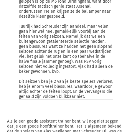
gelopen is op de M6 rond Birmingham, want door
datzelfde tactisch genie staat Arsenal
ondertussen 11e en krijgen ze de bal amper naar
dezelfde kleur gespeeld.
Tuurlijk had Schreuder zijn aandeel, maar velen
gaan hier wel heel gemakkelijk voorbij aan de
feiten van vorig seizoen. Namelijk dat we een
buitengewoon getalenteerde selectie hadden,
geen blessures want ze hadden net geen slopend
seizoen achter de rug en in een paar wedstrijden
viel het geluk net onze kant op (behalve in de
halve finale jammer genoeg). Was PSV vorig
seizoen niet volledig ingestort, Ajax had alleen de
beker gewonnen, bvb.
Dit seizoen ben je 2 van je beste spelers verloren,
heb je enorm veel blessures, waardoor je gewoon
altijd achter de feiten loopt. En de vervangers die
gehaald zijn voldoen blijkbaar niet.
Als je een goede assistent trainer bent, wil nog niet zeggen
dat je een goede hoofdtrainer bent. Het is algemeen bekend
dat de spelers van Ajax wegliepen met Schreuder. Hij was de