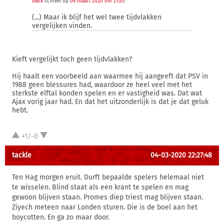
dwtk
schreef op
04 maart 2020 om 21:53
:
(...) Maar ik blijf het wel twee tijdvlakken
vergelijken vinden.
Kieft vergelijkt toch geen tijdvlakken?
Hij haalt een voorbeeld aan waarmee hij aangeeft dat PSV in
1988 geen blessures had, waardoor ze heel veel met het
sterkste elftal konden spelen en er vastigheid was. Dat wat
Ajax vorig jaar had. En dat het uitzonderlijk is dat je dat geluk
hebt.
+1/-0
tackle
04-03-2020 22:27:48
Ten Hag morgen eruit. Durft bepaalde spelers helemaal niet
te wisselen. Blind staat als een krant te spelen en mag
gewoon blijven staan. Promes diep triest mag blijven staan.
Ziyech meteen naar Londen sturen. Die is de boel aan het
boycotten. En ga zo maar door.