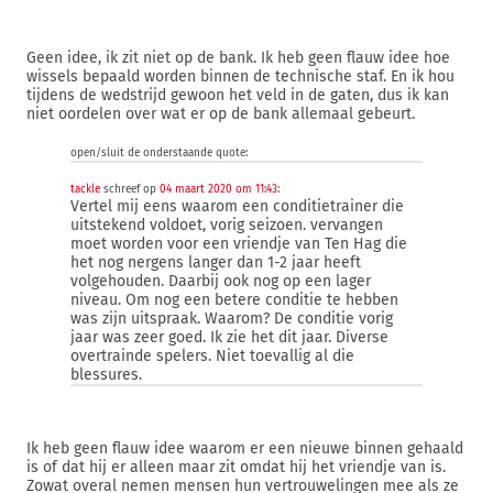
Geen idee, ik zit niet op de bank. Ik heb geen flauw idee hoe
wissels bepaald worden binnen de technische staf. En ik hou
tijdens de wedstrijd gewoon het veld in de gaten, dus ik kan
niet oordelen over wat er op de bank allemaal gebeurt.
open/sluit de onderstaande quote:
tackle
schreef op
04 maart 2020 om 11:43
:
Vertel mij eens waarom een conditietrainer die
uitstekend voldoet, vorig seizoen. vervangen
moet worden voor een vriendje van Ten Hag die
het nog nergens langer dan 1-2 jaar heeft
volgehouden. Daarbij ook nog op een lager
niveau. Om nog een betere conditie te hebben
was zijn uitspraak. Waarom? De conditie vorig
jaar was zeer goed. Ik zie het dit jaar. Diverse
overtrainde spelers. Niet toevallig al die
blessures.
Ik heb geen flauw idee waarom er een nieuwe binnen gehaald
is of dat hij er alleen maar zit omdat hij het vriendje van is.
Zowat overal nemen mensen hun vertrouwelingen mee als ze