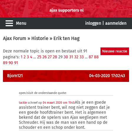
Menu
inloggen
|
aanmelden
Ajax Forum
»
Historie
» Erik ten Hag
Deze normale topic is open en bestaat uit 91
pagina's:
1
2
3
4
...
25
26
27
28
29
30
31
32
33
...
87
88
89
90
91
Bjorn121
04-03-2020 17:02:43
open/sluit de onderstaande quote:
Als je een goede
tackle
schreef op
04 maart 2020 om 11:43
:
assistent trainer bent, wil nog niet zeggen dat je
een goede hoofdtrainer bent. Het is algemeen
bekend dat de spelers van Ajax wegliepen met
Schreuder. Hij was de man van een hand op de
schouder en een schop onder kont.