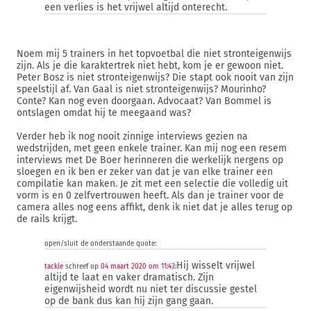
een verlies is het vrijwel altijd onterecht.
Noem mij 5 trainers in het topvoetbal die niet stronteigenwijs
zijn. Als je die karaktertrek niet hebt, kom je er gewoon niet.
Peter Bosz is niet stronteigenwijs? Die stapt ook nooit van zijn
speelstijl af. Van Gaal is niet stronteigenwijs? Mourinho?
Conte? Kan nog even doorgaan. Advocaat? Van Bommel is
ontslagen omdat hij te meegaand was?
Verder heb ik nog nooit zinnige interviews gezien na
wedstrijden, met geen enkele trainer. Kan mij nog een resem
interviews met De Boer herinneren die werkelijk nergens op
sloegen en ik ben er zeker van dat je van elke trainer een
compilatie kan maken. Je zit met een selectie die volledig uit
vorm is en 0 zelfvertrouwen heeft. Als dan je trainer voor de
camera alles nog eens affikt, denk ik niet dat je alles terug op
de rails krijgt.
open/sluit de onderstaande quote:
Hij wisselt vrijwel
tackle
schreef op
04 maart 2020 om 11:43
:
altijd te laat en vaker dramatisch. Zijn
eigenwijsheid wordt nu niet ter discussie gestel
op de bank dus kan hij zijn gang gaan.