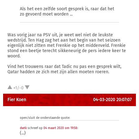
Als het een zelfde soort gesprek is, raar dat het
zo gevoerd moet worden ...
Was vorig jaar na PSV uit, je weet wel niet de leukste
wedstrijd. Ten Hag zag het aan het begin van het seizoen
eigenlijk niet zitten met Frenkie op het middenveld. Frenkie
stond een beetje terecht sikkeneurig de pers iedere keer te
woord.
Vind het trouwens raar dat Tadic nu pas een gesprek wilt,
Qatar hadden ze zich met zijn allen moeten roeren.
+1/-0
Fier Koen
04-03-2020 20:07:07
open/sluit de onderstaande quote:
dwtk
schreef op
04 maart 2020 om 19:58
:
(...)