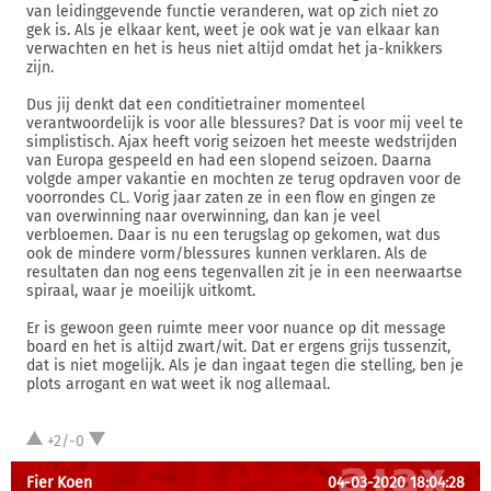
van leidinggevende functie veranderen, wat op zich niet zo
gek is. Als je elkaar kent, weet je ook wat je van elkaar kan
verwachten en het is heus niet altijd omdat het ja-knikkers
zijn.
Dus jij denkt dat een conditietrainer momenteel
verantwoordelijk is voor alle blessures? Dat is voor mij veel te
simplistisch. Ajax heeft vorig seizoen het meeste wedstrijden
van Europa gespeeld en had een slopend seizoen. Daarna
volgde amper vakantie en mochten ze terug opdraven voor de
voorrondes CL. Vorig jaar zaten ze in een flow en gingen ze
van overwinning naar overwinning, dan kan je veel
verbloemen. Daar is nu een terugslag op gekomen, wat dus
ook de mindere vorm/blessures kunnen verklaren. Als de
resultaten dan nog eens tegenvallen zit je in een neerwaartse
spiraal, waar je moeilijk uitkomt.
Er is gewoon geen ruimte meer voor nuance op dit message
board en het is altijd zwart/wit. Dat er ergens grijs tussenzit,
dat is niet mogelijk. Als je dan ingaat tegen die stelling, ben je
plots arrogant en wat weet ik nog allemaal.
+2/-0
Fier Koen
04-03-2020 18:04:28