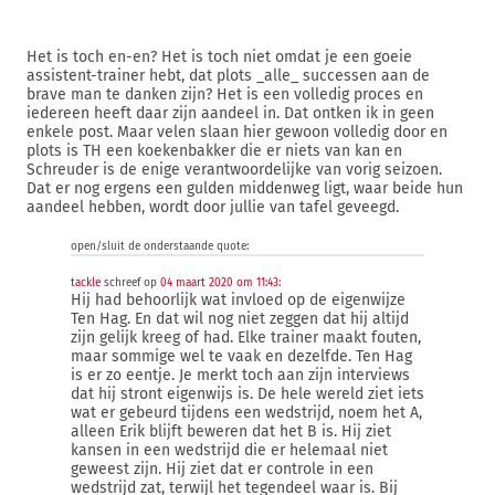
Het is toch en-en? Het is toch niet omdat je een goeie
assistent-trainer hebt, dat plots _alle_ successen aan de
brave man te danken zijn? Het is een volledig proces en
iedereen heeft daar zijn aandeel in. Dat ontken ik in geen
enkele post. Maar velen slaan hier gewoon volledig door en
plots is TH een koekenbakker die er niets van kan en
Schreuder is de enige verantwoordelijke van vorig seizoen.
Dat er nog ergens een gulden middenweg ligt, waar beide hun
aandeel hebben, wordt door jullie van tafel geveegd.
open/sluit de onderstaande quote:
tackle
schreef op
04 maart 2020 om 11:43
:
Hij had behoorlijk wat invloed op de eigenwijze
Ten Hag. En dat wil nog niet zeggen dat hij altijd
zijn gelijk kreeg of had. Elke trainer maakt fouten,
maar sommige wel te vaak en dezelfde. Ten Hag
is er zo eentje. Je merkt toch aan zijn interviews
dat hij stront eigenwijs is. De hele wereld ziet iets
wat er gebeurd tijdens een wedstrijd, noem het A,
alleen Erik blijft beweren dat het B is. Hij ziet
kansen in een wedstrijd die er helemaal niet
geweest zijn. Hij ziet dat er controle in een
wedstrijd zat, terwijl het tegendeel waar is. Bij