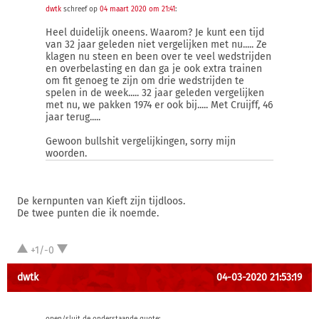
dwtk
schreef op
04 maart 2020 om 21:41
:
Heel duidelijk oneens. Waarom? Je kunt een tijd
van 32 jaar geleden niet vergelijken met nu..... Ze
klagen nu steen en been over te veel wedstrijden
en overbelasting en dan ga je ook extra trainen
om fit genoeg te zijn om drie wedstrijden te
spelen in de week..... 32 jaar geleden vergelijken
met nu, we pakken 1974 er ook bij..... Met Cruijff, 46
jaar terug.....
Gewoon bullshit vergelijkingen, sorry mijn
woorden.
De kernpunten van Kieft zijn tijdloos.
De twee punten die ik noemde.
+1/-0
dwtk
04-03-2020 21:53:19