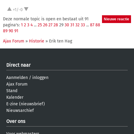
+1/-0
Deze normale topic is open en bestaat uit 91
pagina's:
1
2
3
4
...
25
26
27
28
29
30
31
32
33
...
87
88
89
90
91
Ajax Forum
»
Historie
» Erik ten Hag
Direct naar
Aanmelden
/
inloggen
Ajax Forum
Stand
Kalender
E-zine (nieuwsbrief)
Nieuwsarchief
Over ons
Voor webmasters