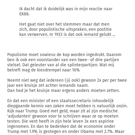
Ik dacht dat ik duidelijk was in mijn reactie naar
EK88.
Het gaat niet over het stemmen maar dat men
zich, door populistische uitspraken, een postitie
kan verwerven. In 1933 is dat ook iemand gelukt ...
Populisme moet sowieso de kop worden ingedrukt. Daarom
ben ik ook een voorstander van een twee- of drie partijen
stelsel. Dat geleuter van al die splinterpartijen. Wat mij
betreft mag de kiesdrempel naar 10%
Neemt niet weg dat iedereen (jij ook) gewoon 2x per per twee
jaar een kruisje zet achter iemands naam.
Dan had je het kruisje maar ergens anders moeten zetten.
En dat een minister of een staatssecretaris inhoudelijk
diepgaande kennis van zaken moet hebben is natuurlijk onzin.
Kijk naar Trump. Goed met geld, maar zit al zijn medische
'adjudanten' gewoon voor te schrijven waar ze op moeten
testen. Die vent heeft in zijn hele leven 3x een aspirine
ingenomen. En dan te bedenken dat de economie onder
Trump met 1.9% is gestegen en onder Obama met 2.7%. Maar