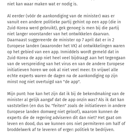
niet kan waar maken wat er nodig is.
Al eerder (vóór de aankondiging van de minister) was er
vanuit een andere politieke partij gehint op een app (die in
Zuid-Korea werd gebruikt), gek genoeg is men bij die partij
niet langer voorstander van het ontwikkelen daarvan.
Daarnaast suggereerde de minister op 7 april dat er in 2
Europese landen (waaronder het VK) al ontwikkelingen waren
op het gebied van een app. Inmiddels wordt gemeld dat in
Zuid-Korea de app niet heel veel bijdraagt aan het tegengaan
van de verspreiding van het virus en van de andere Europese
initiatieven horen we ook al niet veel meer. En vrijwel alle
echte experts waren de dagen na de aankondiging op zijn
minst nog niet overtuigd van "de app".
Mijn punt: hoe kan het zijn dat ik bij de bekendmaking van de
minister al gelijk aangaf dat de app onzin was? Als ik dat kan
vaststellen (en dus bv. "feiten" zoals de initiatieven in andere
Europese landen domweg niet geloof), waarom kunnen de
experts die de regering adviseren dit dan niet? Het gaat om
leven en dood, dus we kunnen ons niet permiteren om half of
broddelwerk af te leveren of erger: politiek te bedrijven.