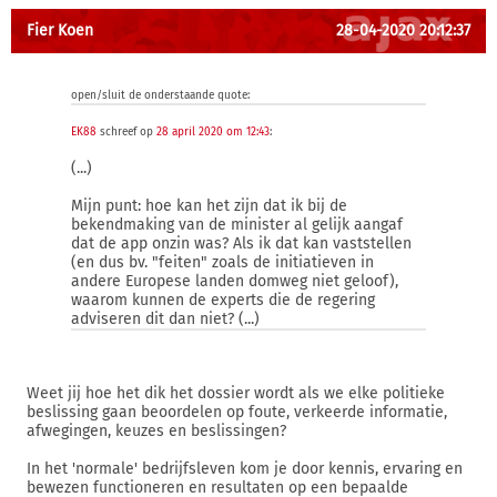
Fier Koen
28-04-2020 20:12:37
open/sluit de onderstaande quote:
EK88
schreef op
28 april 2020 om 12:43
:
(...)
Mijn punt: hoe kan het zijn dat ik bij de
bekendmaking van de minister al gelijk aangaf
dat de app onzin was? Als ik dat kan vaststellen
(en dus bv. "feiten" zoals de initiatieven in
andere Europese landen domweg niet geloof),
waarom kunnen de experts die de regering
adviseren dit dan niet? (...)
Weet jij hoe het dik het dossier wordt als we elke politieke
beslissing gaan beoordelen op foute, verkeerde informatie,
afwegingen, keuzes en beslissingen?
In het 'normale' bedrijfsleven kom je door kennis, ervaring en
bewezen functioneren en resultaten op een bepaalde