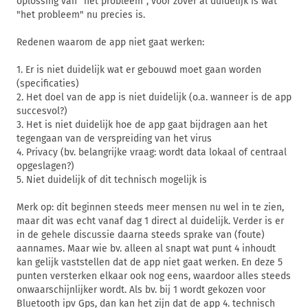
oplossing van "het probleem", voor zover al duidelijk is wat
"het probleem" nu precies is.
Redenen waarom de app niet gaat werken:
1. Er is niet duidelijk wat er gebouwd moet gaan worden
(specificaties)
2. Het doel van de app is niet duidelijk (o.a. wanneer is de app
succesvol?)
3. Het is niet duidelijk hoe de app gaat bijdragen aan het
tegengaan van de verspreiding van het virus
4. Privacy (bv. belangrijke vraag: wordt data lokaal of centraal
opgeslagen?)
5. Niet duidelijk of dit technisch mogelijk is
Merk op: dit beginnen steeds meer mensen nu wel in te zien,
maar dit was echt vanaf dag 1 direct al duidelijk. Verder is er
in de gehele discussie daarna steeds sprake van (foute)
aannames. Maar wie bv. alleen al snapt wat punt 4 inhoudt
kan gelijk vaststellen dat de app niet gaat werken. En deze 5
punten versterken elkaar ook nog eens, waardoor alles steeds
onwaarschijnlijker wordt. Als bv. bij 1 wordt gekozen voor
Bluetooth ipv Gps, dan kan het zijn dat de app 4. technisch