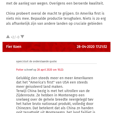
met de aanleg van wegen. Overigens een beroerde kwaliteit.
China probeert overal de macht te grijpen. En Amerika first is
niets mis mee. Bepaalde productie terughalen. Niets is zo erg
als afhankelijk zijn van andere landen op cruciale gebieden
+2/-0
Fier Koen
28-04-2020 17:21:52
open/sluit de onderstaande quote:
Potter
schreef op
28 april 2020 om 10:22
:
Gelukkig zien steeds meer en meer Amerikanen
dat het "America's first" van USA een steeds
meer geisoleerd land maken.
Terwijl China bezig is met het uitrollen van de
Zijdenroute. Ze hebben in Montenegro een
snelweg over de gehele breedte neergelegd twv
het halve bruto nationaal produkt, volledig door
Chinezen. Dat betekent dat als China zn handen
ooit terugtrekt uit Montenegro, het land failliet is.