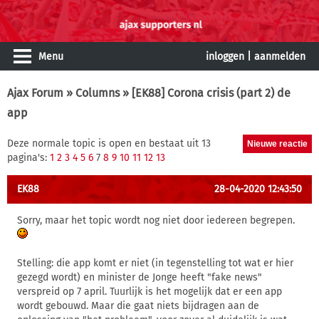
Menu
inloggen
|
aanmelden
Ajax Forum
»
Columns
» [EK88] Corona crisis (part 2) de
app
Deze normale topic is open en bestaat uit 13
pagina's:
1
2
3
4
5
6
7
8
9
10
11
12
13
EK88
28-04-2020 12:43:50
Sorry, maar het topic wordt nog niet door iedereen begrepen.
Stelling: die app komt er niet (in tegenstelling tot wat er hier
gezegd wordt) en minister de Jonge heeft "fake news"
verspreid op 7 april. Tuurlijk is het mogelijk dat er een app
wordt gebouwd. Maar die gaat niets bijdragen aan de