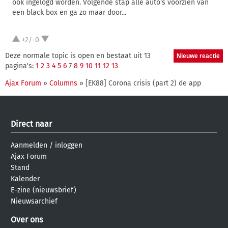
ook ingelogd worden. Volgende stap alle auto's voorzien van
een black box en ga zo maar door...
+2/-0
Deze normale topic is open en bestaat uit 13
pagina's:
1
2
3
4
5
6
7
8
9
10
11
12
13
Ajax Forum
»
Columns
» [EK88] Corona crisis (part 2) de app
Direct naar
Aanmelden
/
inloggen
Ajax Forum
Stand
Kalender
E-zine (nieuwsbrief)
Nieuwsarchief
Over ons