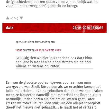
de (geschiedenis)boeken staan vol en zijn duidelijk wat dit
voor ellende teweeg heeft gebracht en brengt.
+1/-0
dwtk
28-04-2020 18:00:56
open/sluit de onderstaande quote:
tackle
schreef op
28 april 2020 om 15:34
:
Gelukkig zien we hier in Nederland ook dat China
een land is met een heleboel firma's die de boel
willens en wetens oplichten.
Een van de grootste opdrachtgevers voor een van mijn
werkgevers was Shell. Die zeiden als we er achter komen dat
jullie materialen uit China gebruiken dan doen we nooit zaken
meer. Ze frauderen namelijk met materiaal certificaten. Dit is
natuurlijk uit den bozen als het om drukvaten gaat. Later
kregen we foto's uit Iran, een stuk van een olieplant ontploft
(heeft het nieuws niet gehaald)….. Je raadt het al verkeerd