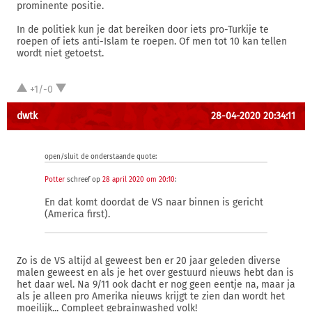
prominente positie.
In de politiek kun je dat bereiken door iets pro-Turkije te
roepen of iets anti-Islam te roepen. Of men tot 10 kan tellen
wordt niet getoetst.
+1/-0
dwtk
28-04-2020 20:34:11
open/sluit de onderstaande quote:
Potter
schreef op
28 april 2020 om 20:10
:
En dat komt doordat de VS naar binnen is gericht
(America first).
Zo is de VS altijd al geweest ben er 20 jaar geleden diverse
malen geweest en als je het over gestuurd nieuws hebt dan is
het daar wel. Na 9/11 ook dacht er nog geen eentje na, maar ja
als je alleen pro Amerika nieuws krijgt te zien dan wordt het
moeilijk... Compleet gebrainwashed volk!