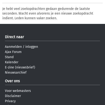
Je hebt veel zoekopdrachten gedaan gedurende de laatste
seconden. Wacht even alvorens je een nieuwe zoekopdracht
indient. Leden kunnen vaker zoeken.
Direct naar
Aanmelden
/
inloggen
Ajax Forum
Stand
Kalender
E-zine (nieuwsbrief)
Nieuwsarchief
Over ons
Voor webmasters
Disclaimer
Privacy