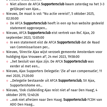
Niet alleen de AFCA
Supportersclub
kwam zaterdag na het 3-3
gelijkspel van Ajax...
Nieuws, De maat is vol: "Nu actie vereist", 5 oktober 2025,
02:30:00
De AFCA
Supportersclub
heeft in een op hun website gedeeld
statement opgeroepen...
Nieuws, AFCA
Supportersclub
eist vertrek van RvC Ajax, 20
september 2023, 12:05:00
In een statement eist de AFCA
Supportersclub
dat de Raad
van Commissarissen per...
Nieuws, 'Directie Ajax wijst verzoek gemeente Amsterdam voor
huldiging Ajax Vrouwen af', 24 mei 2023, 19:58:00
...het besluit van Ajax zijn. De AFCA
Supportersclub
was
eerder al met een...
Nieuws, Ajax Supporters Delegatie: 'Zie af van compensatie', 11
mei 2020, 21:20:00
...Delegatie bestaande uit AFCA
Supportersclub
, SV Ajax,
Supportershome en...
Nieuws, 'Ook clubleiding Ajax reist niet af naar Den Haag', 4
oktober 2019, 12:40:26
...ook niet afreizen naar Den Haag.
Supportersclub
FCDH van
ADO Den Haag...