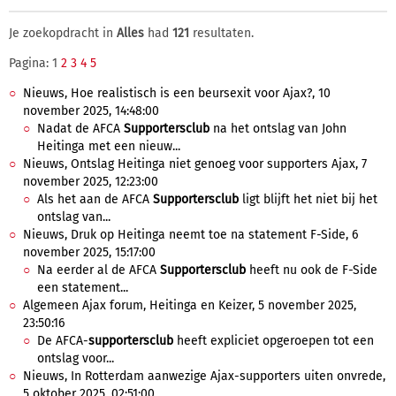
Je zoekopdracht in
Alles
had
121
resultaten.
Pagina: 1
2
3
4
5
Nieuws, Hoe realistisch is een beursexit voor Ajax?, 10
november 2025, 14:48:00
Nadat de AFCA
Supportersclub
na het ontslag van John
Heitinga met een nieuw...
Nieuws, Ontslag Heitinga niet genoeg voor supporters Ajax, 7
november 2025, 12:23:00
Als het aan de AFCA
Supportersclub
ligt blijft het niet bij het
ontslag van...
Nieuws, Druk op Heitinga neemt toe na statement F-Side, 6
november 2025, 15:17:00
Na eerder al de AFCA
Supportersclub
heeft nu ook de F-Side
een statement...
Algemeen Ajax forum, Heitinga en Keizer, 5 november 2025,
23:50:16
De AFCA-
supportersclub
heeft expliciet opgeroepen tot een
ontslag voor...
Nieuws, In Rotterdam aanwezige Ajax-supporters uiten onvrede,
5 oktober 2025, 02:51:00