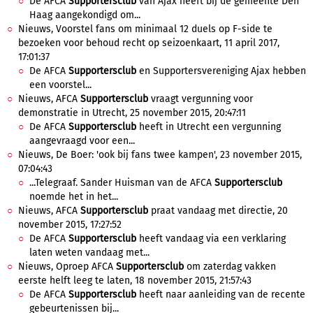
De AFCA
Supportersclub
van Ajax heeft bij de gemeente Den
Haag aangekondigd om...
Nieuws, Voorstel fans om minimaal 12 duels op F-side te
bezoeken voor behoud recht op seizoenkaart, 11 april 2017,
17:01:37
De AFCA
Supportersclub
en Supportersvereniging Ajax hebben
een voorstel...
Nieuws, AFCA
Supportersclub
vraagt vergunning voor
demonstratie in Utrecht, 25 november 2015, 20:47:11
De AFCA
Supportersclub
heeft in Utrecht een vergunning
aangevraagd voor een...
Nieuws, De Boer: 'ook bij fans twee kampen', 23 november 2015,
07:04:43
...Telegraaf. Sander Huisman van de AFCA
Supportersclub
noemde het in het...
Nieuws, AFCA
Supportersclub
praat vandaag met directie, 20
november 2015, 17:27:52
De AFCA
Supportersclub
heeft vandaag via een verklaring
laten weten vandaag met...
Nieuws, Oproep AFCA
Supportersclub
om zaterdag vakken
eerste helft leeg te laten, 18 november 2015, 21:57:43
De AFCA
Supportersclub
heeft naar aanleiding van de recente
gebeurtenissen bij...