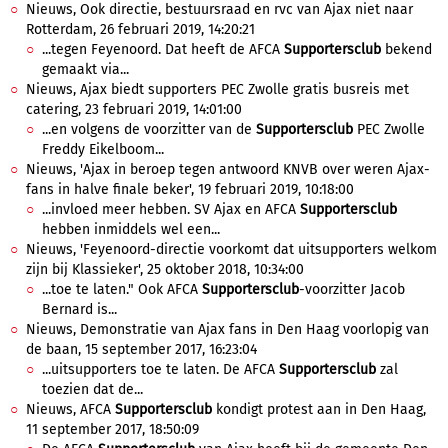
Nieuws, Ook directie, bestuursraad en rvc van Ajax niet naar
Rotterdam, 26 februari 2019, 14:20:21
...tegen Feyenoord. Dat heeft de AFCA
Supportersclub
bekend
gemaakt via...
Nieuws, Ajax biedt supporters PEC Zwolle gratis busreis met
catering, 23 februari 2019, 14:01:00
...en volgens de voorzitter van de
Supportersclub
PEC Zwolle
Freddy Eikelboom...
Nieuws, 'Ajax in beroep tegen antwoord KNVB over weren Ajax-
fans in halve finale beker', 19 februari 2019, 10:18:00
...invloed meer hebben. SV Ajax en AFCA
Supportersclub
hebben inmiddels wel een...
Nieuws, 'Feyenoord-directie voorkomt dat uitsupporters welkom
zijn bij Klassieker', 25 oktober 2018, 10:34:00
...toe te laten." Ook AFCA
Supportersclub
-voorzitter Jacob
Bernard is...
Nieuws, Demonstratie van Ajax fans in Den Haag voorlopig van
de baan, 15 september 2017, 16:23:04
...uitsupporters toe te laten. De AFCA
Supportersclub
zal
toezien dat de...
Nieuws, AFCA
Supportersclub
kondigt protest aan in Den Haag,
11 september 2017, 18:50:09