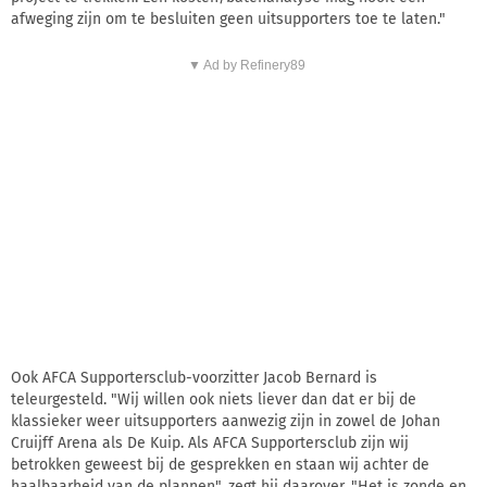
afweging zijn om te besluiten geen uitsupporters toe te laten."
▼ Ad by Refinery89
Ook AFCA Supportersclub-voorzitter Jacob Bernard is
teleurgesteld. "Wij willen ook niets liever dan dat er bij de
klassieker weer uitsupporters aanwezig zijn in zowel de Johan
Cruijff Arena als De Kuip. Als AFCA Supportersclub zijn wij
betrokken geweest bij de gesprekken en staan wij achter de
haalbaarheid van de plannen", zegt hij daarover. "Het is zonde en