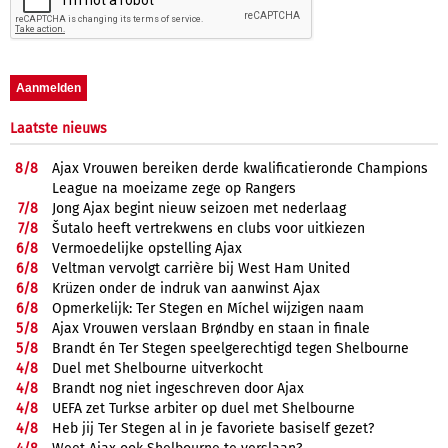
Laatste nieuws
8/
8
Ajax Vrouwen bereiken derde kwalificatieronde Champions
League na moeizame zege op Rangers
7/
8
Jong Ajax begint nieuw seizoen met nederlaag
7/
8
Šutalo heeft vertrekwens en clubs voor uitkiezen
6/
8
Vermoedelijke opstelling Ajax
6/
8
Veltman vervolgt carrière bij West Ham United
6/
8
Krüzen onder de indruk van aanwinst Ajax
6/
8
Opmerkelijk: Ter Stegen en Míchel wijzigen naam
5/
8
Ajax Vrouwen verslaan Brøndby en staan in finale
5/
8
Brandt én Ter Stegen speelgerechtigd tegen Shelbourne
4/
8
Duel met Shelbourne uitverkocht
4/
8
Brandt nog niet ingeschreven door Ajax
4/
8
UEFA zet Turkse arbiter op duel met Shelbourne
4/
8
Heb jij Ter Stegen al in je favoriete basiself gezet?