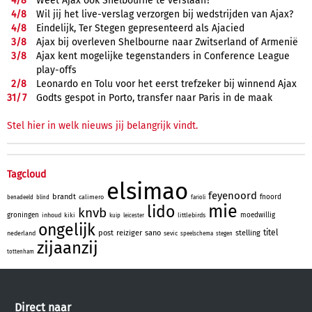
4/
8
Weet Ajax ook Shelbourne te verslaan?
4/
8
Wil jij het live-verslag verzorgen bij wedstrijden van Ajax?
4/
8
Eindelijk, Ter Stegen gepresenteerd als Ajacied
3/
8
Ajax bij overleven Shelbourne naar Zwitserland of Armenië
3/
8
Ajax kent mogelijke tegenstanders in Conference League
play-offs
2/
8
Leonardo en Tolu voor het eerst trefzeker bij winnend Ajax
31/
7
Godts gespot in Porto, transfer naar Paris in de maak
Stel hier in welk nieuws jij belangrijk vindt.
Tagcloud
elsimao
feyenoord
brandt
fnoord
calimero
benadeeld
blind
farioli
mie
lido
knvb
groningen
moedwillig
inhoud
kiki
littlebirds
kuip
leicester
ongelijk
titel
post
reiziger
sano
stelling
nederland
sevic
speelschema
stegen
zijaanzij
tottenham
Direct naar