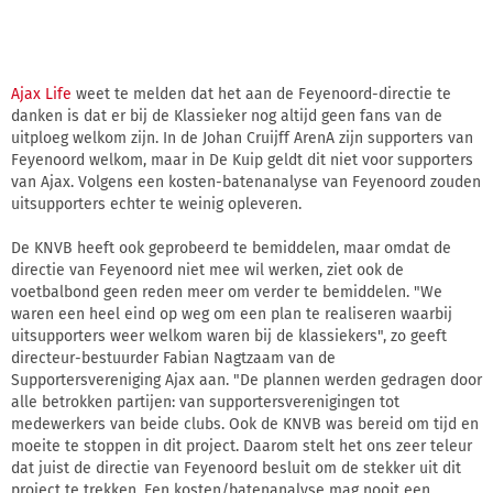
Ajax Life
weet te melden dat het aan de Feyenoord-directie te
danken is dat er bij de Klassieker nog altijd geen fans van de
uitploeg welkom zijn. In de Johan Cruijff ArenA zijn supporters van
Feyenoord welkom, maar in De Kuip geldt dit niet voor supporters
van Ajax. Volgens een kosten-batenanalyse van Feyenoord zouden
uitsupporters echter te weinig opleveren.
De KNVB heeft ook geprobeerd te bemiddelen, maar omdat de
directie van Feyenoord niet mee wil werken, ziet ook de
voetbalbond geen reden meer om verder te bemiddelen. "We
waren een heel eind op weg om een plan te realiseren waarbij
uitsupporters weer welkom waren bij de klassiekers", zo geeft
directeur-bestuurder Fabian Nagtzaam van de
Supportersvereniging Ajax aan. "De plannen werden gedragen door
alle betrokken partijen: van supportersverenigingen tot
medewerkers van beide clubs. Ook de KNVB was bereid om tijd en
moeite te stoppen in dit project. Daarom stelt het ons zeer teleur
dat juist de directie van Feyenoord besluit om de stekker uit dit
project te trekken. Een kosten/batenanalyse mag nooit een