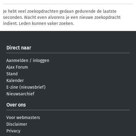
Je hebt veel zoekopdrachten gedaan gedurende de laatste
seconden. Wacht even alvorens je een nieuwe zoekopdracht
indient. Leden kunnen vaker zoeken.
Direct naar
Aanmelden
/
inloggen
Ajax Forum
Stand
Kalender
E-zine (nieuwsbrief)
Nieuwsarchief
Over ons
Voor webmasters
Disclaimer
Privacy