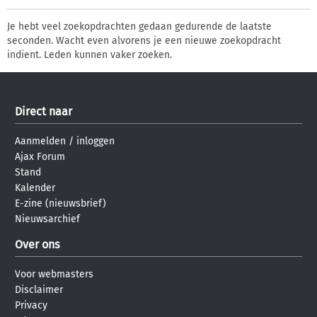
Je hebt veel zoekopdrachten gedaan gedurende de laatste
seconden. Wacht even alvorens je een nieuwe zoekopdracht
indient. Leden kunnen vaker zoeken.
Direct naar
Aanmelden
/
inloggen
Ajax Forum
Stand
Kalender
E-zine (nieuwsbrief)
Nieuwsarchief
Over ons
Voor webmasters
Disclaimer
Privacy