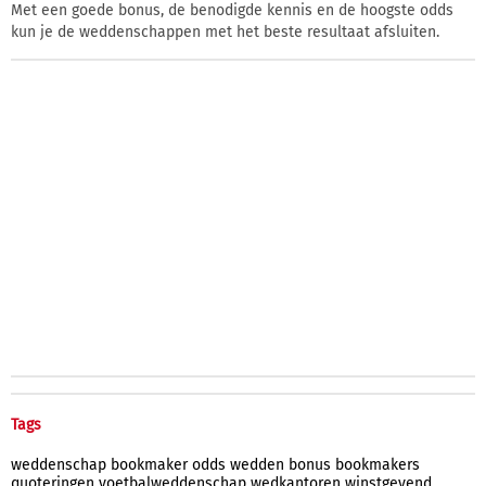
Met een goede bonus, de benodigde kennis en de hoogste odds
kun je de weddenschappen met het beste resultaat afsluiten.
Tags
weddenschap
bookmaker
odds
wedden
bonus
bookmakers
quoteringen
voetbalweddenschap
wedkantoren
winstgevend