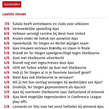
Laatste nieuws
7/
8
Šutalo heeft vertrekwens en clubs voor uitkiezen
6/
8
Vermoedelijke opstelling Ajax
6/
8
Veltman vervolgt carrière bij West Ham United
6/
8
Krüzen onder de indruk van aanwinst Ajax
6/
8
Opmerkelijk: Ter Stegen en Míchel wijzigen naam
5/
8
Ajax Vrouwen verslaan Brøndby en staan in finale
5/
8
Brandt én Ter Stegen speelgerechtigd tegen Shelbourne
4/
8
Duel met Shelbourne uitverkocht
4/
8
Brandt nog niet ingeschreven door Ajax
4/
8
UEFA zet Turkse arbiter op duel met Shelbourne
4/
8
Heb jij Ter Stegen al in je favoriete basiself gezet?
4/
8
Weet Ajax ook Shelbourne te verslaan?
4/
8
Wil jij het live-verslag verzorgen bij wedstrijden van Ajax?
4/
8
Eindelijk, Ter Stegen gepresenteerd als Ajacied
3/
8
Ajax bij overleven Shelbourne naar Zwitserland of Armenië
3/
8
Ajax kent mogelijke tegenstanders in Conference League
play-offs
2/
8
Leonardo en Tolu voor het eerst trefzeker bij winnend Ajax