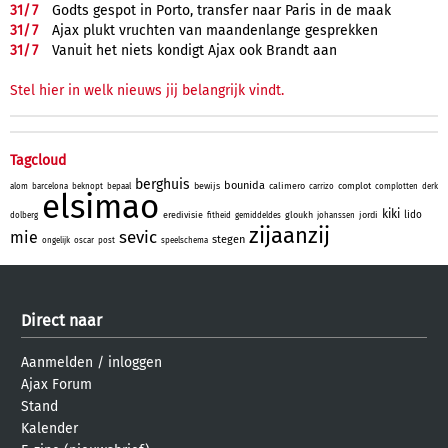
31/
7
Godts gespot in Porto, transfer naar Paris in de maak
31/
7
Ajax plukt vruchten van maandenlange gesprekken
31/
7
Vanuit het niets kondigt Ajax ook Brandt aan
Stel hier in welk nieuws jij belangrijk vindt.
Tagcloud
berghuis
bounida
bewijs
calimero
complot
alom
barcelona
beknopt
bepaal
carrizo
complotten
derk
elsimao
kiki
lido
eredivisie
gloukh
jordi
dolberg
fitheid
gemiddeldes
johanssen
zijaanzij
sevic
mie
stegen
ongelijk
oscar
post
speelschema
Direct naar
Aanmelden
/
inloggen
Ajax Forum
Stand
Kalender