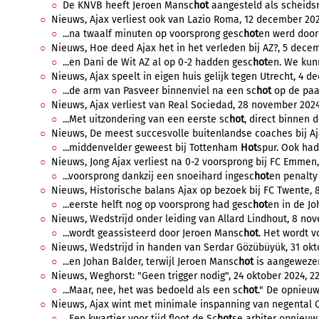
De KNVB heeft Jeroen Mansc
hot
aangesteld als scheidsr
Nieuws, Ajax verliest ook van Lazio Roma, 12 december 2024
...na twaalf minuten op voorsprong gesc
hot
en werd door
Nieuws, Hoe deed Ajax het in het verleden bij AZ?, 5 decem
...en Dani de Wit AZ al op 0-2 hadden gesc
hot
en. We kunn
Nieuws, Ajax speelt in eigen huis gelijk tegen Utrecht, 4 d
...de arm van Pasveer binnenviel na een sc
hot
op de paal
Nieuws, Ajax verliest van Real Sociedad, 28 november 2024
...Met uitzondering van een eerste sc
hot
, direct binnen d
Nieuws, De meest succesvolle buitenlandse coaches bij Aj
...middenvelder geweest bij Tottenham
Hot
spur. Ook had 
Nieuws, Jong Ajax verliest na 0-2 voorsprong bij FC Emmen
...voorsprong dankzij een snoeihard ingesc
hot
en penalty 
Nieuws, Historische balans Ajax op bezoek bij FC Twente, 
...eerste helft nog op voorsprong had gesc
hot
en in de Joh
Nieuws, Wedstrijd onder leiding van Allard Lindhout, 8 nov
...wordt geassisteerd door Jeroen Mansc
hot
. Het wordt v
Nieuws, Wedstrijd in handen van Serdar Gözübüyük, 31 okto
...en Johan Balder, terwijl Jeroen Mansc
hot
is aangewezen a
Nieuws, Weghorst: "Geen trigger nodig", 24 oktober 2024, 22
...Maar, nee, het was bedoeld als een sc
hot
." De opnieuw 
Nieuws, Ajax wint met minimale inspanning van negental Q
...Een kwartier voor tijd floot de Sc
hot
se arbiter opnieuw 