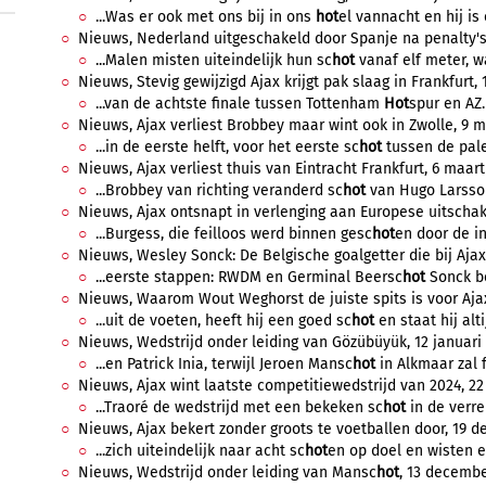
...Was er ook met ons bij in ons
hot
el vannacht en hij is 
Nieuws, Nederland uitgeschakeld door Spanje na penalty's,
...Malen misten uiteindelijk hun sc
hot
vanaf elf meter, w
Nieuws, Stevig gewijzigd Ajax krijgt pak slaag in Frankfurt, 
...van de achtste finale tussen Tottenham
Hot
spur en AZ. 
Nieuws, Ajax verliest Brobbey maar wint ook in Zwolle, 9 ma
...in de eerste helft, voor het eerste sc
hot
tussen de palen
Nieuws, Ajax verliest thuis van Eintracht Frankfurt, 6 maart
...Brobbey van richting veranderd sc
hot
van Hugo Larsson 
Nieuws, Ajax ontsnapt in verlenging aan Europese uitschake
...Burgess, die feilloos werd binnen gesc
hot
en door de in
Nieuws, Wesley Sonck: De Belgische goalgetter die bij Ajax 
...eerste stappen: RWDM en Germinal Beersc
hot
Sonck be
Nieuws, Waarom Wout Weghorst de juiste spits is voor Ajax,
...uit de voeten, heeft hij een goed sc
hot
en staat hij alti
Nieuws, Wedstrijd onder leiding van Gözübüyük, 12 januari 2
...en Patrick Inia, terwijl Jeroen Mansc
hot
in Alkmaar zal f
Nieuws, Ajax wint laatste competitiewedstrijd van 2024, 2
...Traoré de wedstrijd met een bekeken sc
hot
in de verre 
Nieuws, Ajax bekert zonder groots te voetballen door, 19 d
...zich uiteindelijk naar acht sc
hot
en op doel en wisten er
Nieuws, Wedstrijd onder leiding van Mansc
hot
, 13 decembe