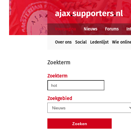
Voorpagina
Nieuws
Forums
In
Over ons
Social
Ledenlijst
Wie onlin
Zoekterm
Zoekterm
Zoekgebied