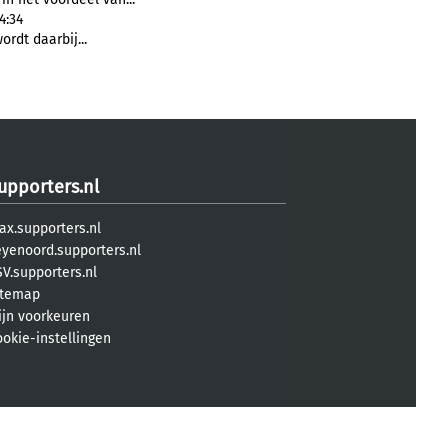
4:34
ordt daarbij...
upporters.nl
ax.supporters.nl
eyenoord.supporters.nl
V.supporters.nl
itemap
ijn voorkeuren
ookie-instellingen