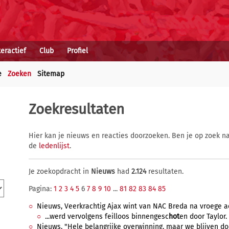
teractief
Club
Profiel
e
Zoeken
Sitemap
Zoekresultaten
Hier kan je nieuws en reacties doorzoeken. Ben je op zoek na
de
ledenlijst
.
Je zoekopdracht in
Nieuws
had
2.124
resultaten.
Pagina:
1
2
3
4
5
6
7
8
9
10
...
81
82
83
84
85
Nieuws, Veerkrachtig Ajax wint van NAC Breda na vroege ach
...werd vervolgens feilloos binnengesc
hot
en door Taylor.
Nieuws, "Hele belangrijke overwinning, maar we blijven do