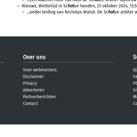
Nieuws, Wedstrijd in Sc
hot
se handen, 23 oktober 2024, 13:5
...onder leiding van Nicholas Walsh. De Sc
hot
se arbiter w
Over ons
S
Voor webmasters
Aj
Disclaimer
F
Privacy
PS
Adverteren
S
Partnerberichten
M
Contact
C