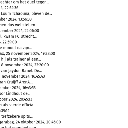
echter om het duel tegen...
, 22:54:36
 Loum Tchaouna, bleven de...
ber 2024, 13:56:33
en dus wel stellen...
ecember 2024, 22:06:00
, kwam FC Utrecht...
, 22:59:00
e minuut na zijn...
ax, 25 november 2024, 19:38:00
hij als trainer al een...
, 8 november 2024, 22:20:00
van Jaydon Banel. De...
8 november 2024, 16:45:43
an Cruijff ArenA....
ember 2024, 16:43:53
oor Lindhout de...
ber 2024, 20:45:13
ls vierde official....
:39:14
trefzekere spits...
arabag, 24 oktober 2024, 20:46:00
in het voordeel van...